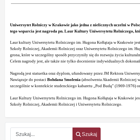
Uniwersytet Rolniczy w Krakowie jako jedna z nielicznych uczelni w Pols
tego wsparcia jest nagroda pn. Laur Kultury Uniwersytetu Rolniczego, k
Laur kultury Uniwersytetu Rolniczego im. Hugona Kołłątaja w Krakowie jest 
Szkoły Rolniczej, Akademii Rolniczej oraz Uniwersytetu Rolniczego im. H
grona, które w szczególny sposób przyczyniły się do rozwoju życia kultural
Celem nagrody jest, ale także nie tylko docenienie indywidualnych dokonań 
Nagrodą jest statuetka oraz dyplom, ufundowany przez JM Rektora Uniwers
Nawiązuje do postaci
Bohdana Smolenia
(absolwenta Akademii Rolniczej w 
szczególnie w kontekście studenckiego kabaretu „Pod Budą” (1969-1976) o
Laur Kultury Uniwersytetu Rolniczego im. Hugona Kołłątaja w Krakowie jest
Szkoły Rolniczej, Akademii Rolniczej i Uniwersytetu Rolniczego.
Szukaj
Szukaj