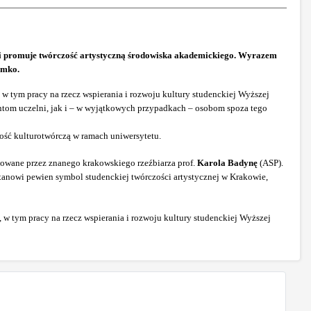
iej i promuje twórczość artystyczną środowiska akademickiego. Wyrazem
emko.
 w tym pracy na rzecz wspierania i rozwoju kultury studenckiej Wyższej
ntom uczelni, jak i – w wyjątkowych przypadkach – osobom spoza tego
ność kulturotwórczą w ramach uniwersytetu.
ktowane przez znanego krakowskiego rzeźbiarza prof.
Karola Badynę
(ASP).
tanowi pewien symbol studenckiej twórczości artystycznej w Krakowie,
 w tym pracy na rzecz wspierania i rozwoju kultury studenckiej Wyższej