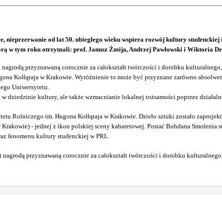
ce, nieprzerwanie od lat 50. ubiegłego wieku wspiera rozwój kultury studenck
tórą w tym roku otrzymali: prof. Janusz Żmija, Andrzej Pawłowski i Wiktoria D
nagrodą przyznawaną corocznie za całokształt twórczości i dorobku kulturalnego,
ugona Kołłątaja w Krakowie. Wyróżnienie to może być przyznane zarówno absolwe
nego Uniwersytetu.
w dziedzinie kultury, ale także wzmacnianie lokalnej tożsamości poprzez działal
ytetu Rolniczego im. Hugona Kołłątaja w Krakowie.
Dzieło sztuki zostało zaproje
Krakowie) - jednej z ikon polskiej sceny kabaretowej. Postać Bohdana Smolenia s
raz fenomenu kultury studenckiej w PRL.
 nagrodą przyznawaną corocznie za całokształt twórczości i dorobku kulturalnego,