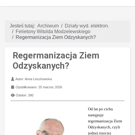
Jesteś tutaj:
Archiwum
Działy wyd. elektron.
Felietony Witolda Modzelewskiego
Regermanizacja Ziem Odzyskanych?
Regermanizacja Ziem
Odzyskanych?
Szczegóły
Autor:
Anna Leszkowska
Opublikowano: 25 marzec 2026
Odsłon: 390
Od lat po cichu
następuje
regermanizacja Ziem
Odzyskanych, czyli
jednej trzeciej