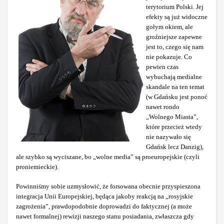
terytorium Polski. Jej
efekty są już widoczne
gołym okiem, ale
groźniejsze zapewne
jest to, czego się nam
nie pokazuje. Co
pewien czas
wybuchają medialne
skandale na ten temat
(w Gdańsku jest ponoć
nawet rondo
„Wolnego Miasta”,
które przecież wtedy
nie nazywało się
Gdańsk lecz Danzig),
ale szybko są wyciszane, bo „wolne media” są proeuropejskie (czyli
proniemieckie).
Powinniśmy sobie uzmysłowić, że forsowana obecnie przyspieszona
integracja Unii Europejskiej, będąca jakoby reakcją na „rosyjskie
zagrożenia”, prawdopodobnie doprowadzi do faktycznej (a może
nawet formalnej) rewizji naszego stanu posiadania, zwłaszcza gdy