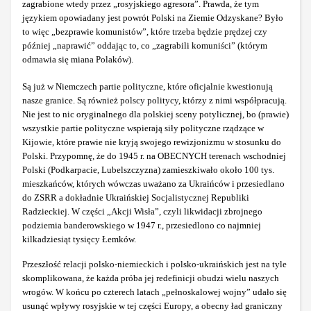
zagrabione wtedy przez „rosyjskiego agresora”. Prawda, że tym
językiem opowiadany jest powrót Polski na Ziemie Odzyskane? Było
to więc „bezprawie komunistów”, które trzeba będzie prędzej czy
później „naprawić” oddając to, co „zagrabili komuniści” (którym
odmawia się miana Polaków).
Są już w Niemczech partie polityczne, które oficjalnie kwestionują
nasze granice. Są również polscy politycy, którzy z nimi współpracują.
Nie jest to nic oryginalnego dla polskiej sceny potylicznej, bo (prawie)
wszystkie partie polityczne wspierają siły polityczne rządzące w
Kijowie, które prawie nie kryją swojego rewizjonizmu w stosunku do
Polski. Przypomnę, że do 1945 r. na OBECNYCH terenach wschodniej
Polski (Podkarpacie, Lubelszczyzna) zamieszkiwało około 100 tys.
mieszkańców, których wówczas uważano za Ukraińców i przesiedlano
do ZSRR a dokładnie Ukraińskiej Socjalistycznej Republiki
Radzieckiej. W części „Akcji Wisła”, czyli likwidacji zbrojnego
podziemia banderowskiego w 1947 r., przesiedlono co najmniej
kilkadziesiąt tysięcy Łemków.
Przeszłość relacji polsko-niemieckich i polsko-ukraińskich jest na tyle
skomplikowana, że każda próba jej redefinicji obudzi wielu naszych
wrogów. W końcu po czterech latach „pełnoskalowej wojny” udało się
usunąć wpływy rosyjskie w tej części Europy, a obecny ład graniczny