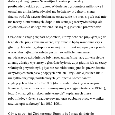
dołączy do tego grona Samostijna Ukraina pod wodzą
postbanderowskich polityków. W dodatku dysponująca milionową i
ostrzelaną armią, którą również my będziemy w dalszym ciągu
finansować. Jak zawsze dodam, że ostatecznie nie musi się tak stać (nie
ma rzeczy nieuchronnych, dopóki nie staną się rzeczywistością), ale
chyba wszystko do tego zmierza. Naszą rolą jest temu przeszkodzić.
Oczywiście znajdą się nasi obywatele, którzy ochoczo przyłączą się do
tego dzieła, przy czym nieważne, czy robić to będą świadomie czy z
głupoty. Jak wiemy, głupota w naszej historii jest najlepszym a przede
wszystkim najbezpieczniejszym usprawiedliwieniem nawet
największego szkodnictwa lub nawet zaprzaństwa; aby zmyć z siebie
znamię zdrajcy wystarczy ogłosić, że było się zbyt głupim jak na czasy
w których przyszło żyć, gdyż nie zabrakło umiejętności przewidzenia
oczywistych następstw podjętych działań. Przykładów jest bez liku i
nie tylko obejmują podstarzałych „chłopców Komendanta”
rządzących w latach 1935-1939 (doprowadzili do klęski w wojnie z
Niemcami, tracąc prawie milionową armię w ciągu miesiąca w 1939 r.),
lecz również „sił antykomunistycznych” wspieranych przez
robotników, których spauperyzowano oraz odebrano pracę w wyniku
tzw. „terapii szokowej” lat 1989-1991.
Gdy w nowej, już Zjednoczonej Europie być może dojdzie do