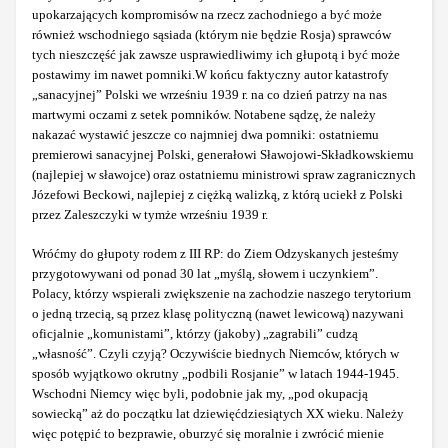
upokarzających kompromisów na rzecz zachodniego a być może
również wschodniego sąsiada (którym nie będzie Rosja) sprawców
tych nieszczęść jak zawsze usprawiedliwimy ich głupotą i być może
postawimy im nawet pomniki.W końcu faktyczny autor katastrofy
„sanacyjnej” Polski we wrześniu 1939 r. na co dzień patrzy na nas
martwymi oczami z setek pomników. Notabene sądzę, że należy
nakazać wystawić jeszcze co najmniej dwa pomniki: ostatniemu
premierowi sanacyjnej Polski, generałowi Sławojowi-Składkowskiemu
(najlepiej w sławojce) oraz ostatniemu ministrowi spraw zagranicznych
Józefowi Beckowi, najlepiej z ciężką walizką, z którą uciekł z Polski
przez Zaleszczyki w tymże wrześniu 1939 r.
Wróćmy do głupoty rodem z III RP: do Ziem Odzyskanych jesteśmy
przygotowywani od ponad 30 lat „myślą, słowem i uczynkiem”.
Polacy, którzy wspierali zwiększenie na zachodzie naszego terytorium
o jedną trzecią, są przez klasę polityczną (nawet lewicową) nazywani
oficjalnie „komunistami”, którzy (jakoby) „zagrabili” cudzą
„własność”. Czyli czyją? Oczywiście biednych Niemców, których w
sposób wyjątkowo okrutny „podbili Rosjanie” w latach 1944-1945.
Wschodni Niemcy więc byli, podobnie jak my, „pod okupacją
sowiecką” aż do początku lat dziewięćdziesiątych XX wieku. Należy
więc potępić to bezprawie, oburzyć się moralnie i zwrócić mienie