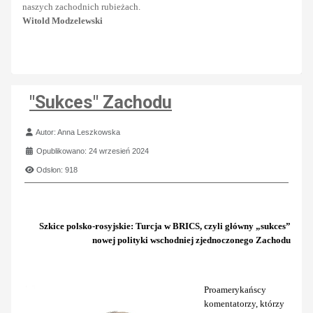
naszych zachodnich rubieżach.
Witold Modzelewski
"Sukces" Zachodu
Szczegóły
Autor:
Anna Leszkowska
Opublikowano: 24 wrzesień 2024
Odsłon: 918
Szkice polsko-rosyjskie: Turcja w BRICS, czyli główny „sukces”
nowej polityki wschodniej zjednoczonego Zachodu
Proamerykańscy
komentatorzy, którzy