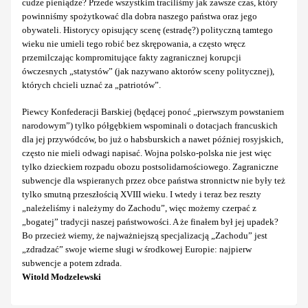
cudze pieniądze? Przede wszystkim traciliśmy jak zawsze czas, który
powinniśmy spożytkować dla dobra naszego państwa oraz jego
obywateli. Historycy opisujący scenę (estradę?) polityczną tamtego
wieku nie umieli tego robić bez skrępowania, a często wręcz
przemilczając kompromitujące fakty zagranicznej korupcji
ówczesnych „statystów” (jak nazywano aktorów sceny politycznej),
których chcieli uznać za „patriotów”.
Piewcy Konfederacji Barskiej (będącej ponoć „pierwszym powstaniem
narodowym”) tylko półgębkiem wspominali o dotacjach francuskich
dla jej przywódców, bo już o habsburskich a nawet później rosyjskich,
często nie mieli odwagi napisać. Wojna polsko-polska nie jest więc
tylko dzieckiem rozpadu obozu postsolidarnościowego. Zagraniczne
subwencje dla wspieranych przez obce państwa stronnictw nie były też
tylko smutną przeszłością XVIII wieku. I wtedy i teraz bez reszty
„należeliśmy i należymy do Zachodu”, więc możemy czerpać z
„bogatej” tradycji naszej państwowości. A że finałem był jej upadek?
Bo przecież wiemy, że najważniejszą specjalizacją „Zachodu” jest
„zdradzać” swoje wierne sługi w środkowej Europie: najpierw
subwencje a potem zdrada.
Witold Modzelewski