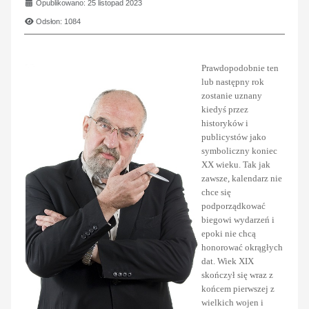
Opublikowano: 25 listopad 2023
Odsłon: 1084
Prawdopodobnie ten
lub następny rok
zostanie uznany
kiedyś przez
historyków i
publicystów jako
symboliczny koniec
XX wieku. Tak jak
zawsze, kalendarz nie
chce się
podporządkować
biegowi wydarzeń i
epoki nie chcą
honorować okrągłych
dat. Wiek XIX
skończył się wraz z
końcem pierwszej z
wielkich wojen i