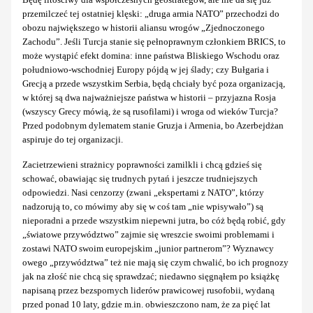
przemilczeć tej ostatniej klęski: „druga armia NATO” przechodzi do
obozu największego w historii aliansu wrogów „Zjednoczonego
Zachodu”. Jeśli Turcja stanie się pełnoprawnym członkiem BRICS, to
może wystąpić efekt domina: inne państwa Bliskiego Wschodu oraz
południowo-wschodniej Europy pójdą w jej ślady; czy Bułgaria i
Grecją a przede wszystkim Serbia, będą chciały być poza organizacją,
w której są dwa najważniejsze państwa w historii – przyjazna Rosja
(wszyscy Grecy mówią, że są rusofilami) i wroga od wieków Turcja?
Przed podobnym dylematem stanie Gruzja i Armenia, bo Azerbejdżan
aspiruje do tej organizacji.
Zacietrzewieni strażnicy poprawności zamilkli i chcą gdzieś się
schować, obawiając się trudnych pytań i jeszcze trudniejszych
odpowiedzi. Nasi cenzorzy (zwani „ekspertami z NATO”, którzy
nadzorują to, co mówimy aby się w coś tam „nie wpisywało”) są
nieporadni a przede wszystkim niepewni jutra, bo cóż będą robić, gdy
„światowe przywództwo” zajmie się wreszcie swoimi problemami i
zostawi NATO swoim europejskim „junior partnerom”? Wyznawcy
owego „przywództwa” też nie mają się czym chwalić, bo ich prognozy
jak na złość nie chcą się sprawdzać; niedawno sięgnąłem po książkę
napisaną przez bezspornych liderów prawicowej rusofobii, wydaną
przed ponad 10 laty, gdzie m.in. obwieszczono nam, że za pięć lat