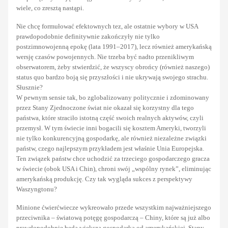
wiele, co zresztą nastąpi.
Nie chcę formułować efektownych tez, ale ostatnie wybory w USA
prawdopodobnie definitywnie zakończyły nie tylko
postzimnowojenną epokę (lata 1991–2017), lecz również amerykańską
wersję czasów powojennych. Nie trzeba być nadto przenikliwym
obserwatorem, żeby stwierdzić, że wszyscy obrońcy (również naszego)
status quo bardzo boją się przyszłości i nie ukrywają swojego strachu.
Słusznie?
W pewnym sensie tak, bo zglobalizowany politycznie i zdominowany
przez Stany Zjednoczone świat nie okazał się korzystny dla tego
państwa, które straciło istotną część swoich realnych aktywów, czyli
przemysł. W tym świecie inni bogacili się kosztem Ameryki, tworzyli
nie tylko konkurencyjną gospodarkę, ale również niezależne związki
państw, czego najlepszym przykładem jest właśnie Unia Europejska.
Ten związek państw chce uchodzić za trzeciego gospodarczego gracza
w świecie (obok USA i Chin), chroni swój „wspólny rynek”, eliminując
amerykańską produkcję. Czy tak wygląda sukces z perspektywy
Waszyngtonu?
Minione ćwierćwiecze wykreowało przede wszystkim najważniejszego
przeciwnika – światową potęgę gospodarczą – Chiny, które są już albo
prawdopodobnie będą większą gospodarką od amerykańskiej. Stany