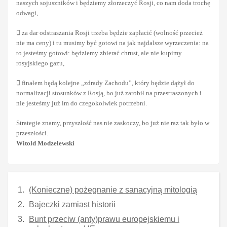
naszych sojuszników i będziemy złorzeczyć Rosji, co nam doda trochę
odwagi,
 za dar odstraszania Rosji trzeba będzie zapłacić (wolność przecież
nie ma ceny) i tu musimy być gotowi na jak najdalsze wyrzeczenia: na
to jesteśmy gotowi: będziemy zbierać chrust, ale nie kupimy
rosyjskiego gazu,
 finałem będą kolejne „zdrady Zachodu”, który będzie dążył do
normalizacji stosunków z Rosją, bo już zarobił na przestraszonych i
nie jesteśmy już im do czegokolwiek potrzebni.
Strategie znamy, przyszłość nas nie zaskoczy, bo już nie raz tak było w
przeszłości.
Witold Modzelewski
(Konieczne) pożegnanie z sanacyjną mitologią
Bajeczki zamiast historii
Bunt przeciw (anty)prawu europejskiemu i