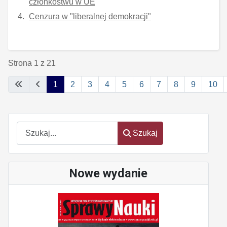
członkostwu w UE
Cenzura w "liberalnej demokracji"
Strona 1 z 21
1
2
3
4
5
6
7
8
9
10
Szukaj
Szukaj
Nowe wydanie