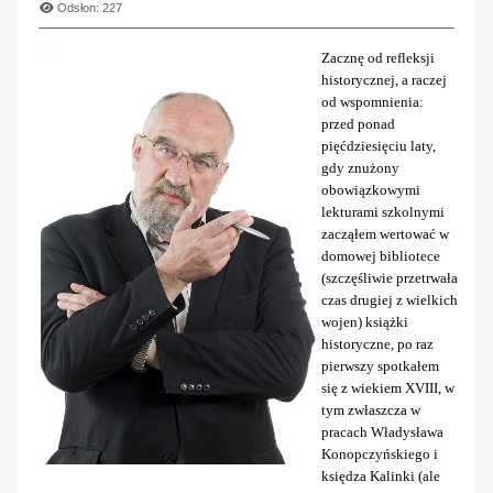
Odsłon: 227
Zacznę od refleksji
historycznej, a raczej
od wspomnienia:
przed ponad
pięćdziesięciu laty,
gdy znużony
obowiązkowymi
lekturami szkolnymi
zacząłem wertować w
domowej bibliotece
(szczęśliwie przetrwała
czas drugiej z wielkich
wojen) książki
historyczne, po raz
pierwszy spotkałem
się z wiekiem XVIII, w
tym zwłaszcza w
pracach Władysława
Konopczyńskiego i
księdza Kalinki (ale