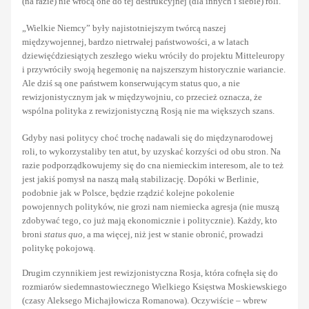
(na razie) nie wrócą one do tej destrukcyjnej (dla innych i siebie) roli.
„Wielkie Niemcy” były najistotniejszym twórcą naszej
międzywojennej, bardzo nietrwałej państwowości, a w latach
dziewięćdziesiątych zeszłego wieku wróciły do projektu Mitteleuropy
i przywróciły swoją hegemonię na najszerszym historycznie wariancie.
Ale dziś są one państwem konserwującym status quo, a nie
rewizjonistycznym jak w międzywojniu, co przecież oznacza, że
wspólna polityka z rewizjonistyczną Rosją nie ma większych szans.
Gdyby nasi politycy choć trochę nadawali się do międzynarodowej
roli, to wykorzystaliby ten atut, by uzyskać korzyści od obu stron. Na
razie podporządkowujemy się do cna niemieckim interesom, ale to też
jest jakiś pomysł na naszą małą stabilizację. Dopóki w Berlinie,
podobnie jak w Polsce, będzie rządzić kolejne pokolenie
powojennych polityków, nie grozi nam niemiecka agresja (nie muszą
zdobywać tego, co już mają ekonomicznie i politycznie). Każdy, kto
broni
status quo,
a ma więcej, niż jest w stanie obronić, prowadzi
politykę pokojową.
Drugim czynnikiem jest rewizjonistyczna Rosja, która cofnęła się do
rozmiarów siedemnastowiecznego Wielkiego Księstwa Moskiewskiego
(czasy Aleksego Michajłowicza Romanowa). Oczywiście – wbrew