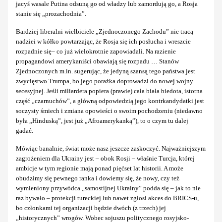
jacyś wasale Putina odsuną go od władzy lub zamordują go, a Rosja
stanie się „prozachodnia”.
Bardziej liberalni wielbiciele „Zjednoczonego Zachodu” nie tracą
nadziei w kółko powtarzając, że Rosja się ich posłucha i wreszcie
rozpadnie się– co już wielokrotnie zapowiadali. Na razienie
propagandowi amerykaniści obawiają się rozpadu … Stanów
Zjednoczonych m.in. sugerując, że jedyną szansą tego państwa jest
zwycięstwo Trumpa, bo jego porażka doprowadzi do nowej wojny
secesyjnej. Jeśli miliardera popiera (prawie) cała biała biedota, istotna
część „czarnuchów”, a główną odpowiedzią jego kontrkandydatki jest
soczysty śmiech i zmiana opowieści o swoim pochodzeniu (niedawno
była „Hinduską”, jest już „Afroamerykanką”), to o czym tu dalej
gadać.
Mówiąc banalnie, świat może nasz jeszcze zaskoczyć. Najważniejszym
zagrożeniem dla Ukrainy jest – obok Rosji – właśnie Turcja, której
ambicje w tym regionie mają ponad pięćset lat historii. A może
obudzimy się pewnego ranka i dowiemy się, że nowy, czy też
wymieniony przywódca „samostijnej Ukrainy” podda się – jak to nie
raz bywało – protekcji tureckiej lub nawet zgłosi akces do BRICS-u,
bo członkami tej organizacji będzie dwóch (z trzech) jej
„historycznych” wrogów. Wobec sojuszu politycznego rosyjsko-