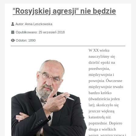
"Rosyjskiej agresji" nie będzie
Szczegóły
Autor:
Anna Leszkowska
Opublikowano: 25 wrzesień 2018
Odsłon: 1890
W XX wieku
nauczyliśmy się
dzielić epoki na
przedwojnia,
międzywojnia i
powojnia. Ówczesne
międzywojnie trwało
bardzo krótko
(dwadzieścia jeden
lat); skończyło się
jeszcze większą
katastrofą niż
poprzednie. Dopiero
druga z wielkich
wojen, wyniszczająca i