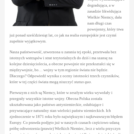
degradująca, a w
zasadzie likwidująca
Wielkie Niemcy, dała
nam długi czas
powojenny, który trwa
już ponad sześćdziesiąt lat, co jak na realia europejskie jest czymś
zupełnie wyjątkowym.
Nasza państwowość, utworzona u zarania tej epoki, przetrwała bez
istotnych wstrząsów i strat terytorialnych do dziś i ma szansę na
kolejne dziesięciolecia, a obecne powojnie nie przekształci się w
międzywojnie, bo… wojny w tym regionie świata nie będzie.
Dlaczego? Odpowiedź wynika z oceny istotności trzech czynników,
które w tej części świata mogą niszczyć
status quo.
Pierwszym z nich są Niemcy, które w zeszłym wieku wywołały i
przegrały wszystkie istotne wojny. Obecna Polska została
ukształtowana jako państwo antyniemieckie, osłabiające i
przywracające naturalny stan wielości państw niemieckich. Ich
zjednoczenie w 1871 roku było największym i najkrwawszym błędem
Europy. Co prawda podjęto już w naszych czasach częściowo udaną
próbę odtworzenia (prawie) Wielkich Niemiec, lecz z wielu przyczyn