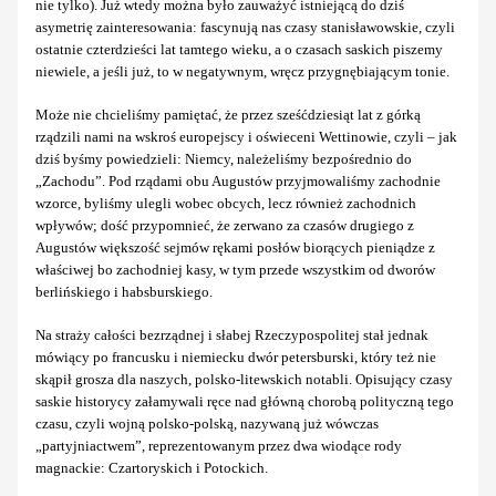
nie tylko). Już wtedy można było zauważyć istniejącą do dziś
asymetrię zainteresowania: fascynują nas czasy stanisławowskie, czyli
ostatnie czterdzieści lat tamtego wieku, a o czasach saskich piszemy
niewiele, a jeśli już, to w negatywnym, wręcz przygnębiającym tonie.
Może nie chcieliśmy pamiętać, że przez sześćdziesiąt lat z górką
rządzili nami na wskroś europejscy i oświeceni Wettinowie, czyli – jak
dziś byśmy powiedzieli: Niemcy, należeliśmy bezpośrednio do
„Zachodu”. Pod rządami obu Augustów przyjmowaliśmy zachodnie
wzorce, byliśmy ulegli wobec obcych, lecz również zachodnich
wpływów; dość przypomnieć, że zerwano za czasów drugiego z
Augustów większość sejmów rękami posłów biorących pieniądze z
właściwej bo zachodniej kasy, w tym przede wszystkim od dworów
berlińskiego i habsburskiego.
Na straży całości bezrządnej i słabej Rzeczypospolitej stał jednak
mówiący po francusku i niemiecku dwór petersburski, który też nie
skąpił grosza dla naszych, polsko-litewskich notabli. Opisujący czasy
saskie historycy załamywali ręce nad główną chorobą polityczną tego
czasu, czyli wojną polsko-polską, nazywaną już wówczas
„partyjniactwem”, reprezentowanym przez dwa wiodące rody
magnackie: Czartoryskich i Potockich.