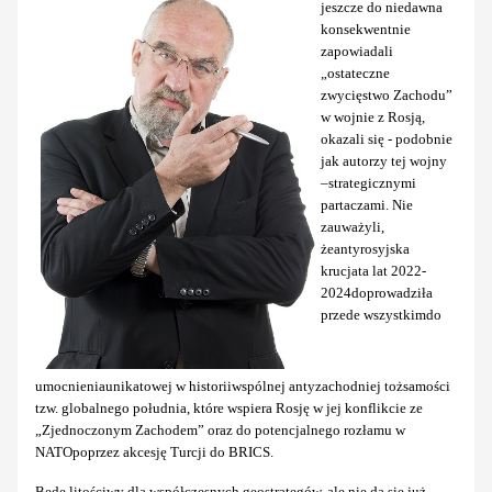
jeszcze do niedawna
konsekwentnie
zapowiadali
„ostateczne
zwycięstwo Zachodu”
w wojnie z Rosją,
okazali się - podobnie
jak autorzy tej wojny
–strategicznymi
partaczami. Nie
zauważyli,
żeantyrosyjska
krucjata lat 2022-
2024doprowadziła
przede wszystkimdo
umocnieniaunikatowej w historiiwspólnej antyzachodniej tożsamości
tzw. globalnego południa, które wspiera Rosję w jej konflikcie ze
„Zjednoczonym Zachodem” oraz do potencjalnego rozłamu w
NATOpoprzez akcesję Turcji do BRICS.
Będę litościwy dla współczesnych geostrategów, ale nie da się już