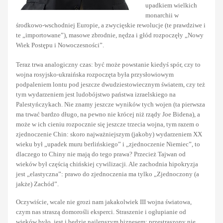
upadkiem wielkich
monarchii w
środkowo-wschodniej Europie, a zwycięskie rewolucje (te prawdziwe i
te „importowane”), masowe zbrodnie, nędza i głód rozpoczęły „Nowy
Wiek Postępu i Nowoczesności”.
Teraz trwa analogiczny czas: być może powstanie kiedyś spór, czy to
wojna rosyjsko-ukraińska rozpoczęta była przysłowiowym
podpaleniem lontu pod jeszcze dwudziestowiecznym światem, czy też
tym wydarzeniem jest ludobójstwo państwa izraelskiego na
Palestyńczykach. Nie znamy jeszcze wyników tych wojen (ta pierwsza
ma trwać bardzo długo, na pewno nie krócej niż rządy Joe Bidena), a
może w ich cieniu rozpocznie się jeszcze trzecia wojna, tym razem o
zjednoczenie Chin: skoro najważniejszym (jakoby) wydarzeniem XX
wieku był „upadek muru berlińskiego” i „zjednoczenie Niemiec”, to
dlaczego to Chiny nie mają do tego prawa? Przecież Tajwan od
wieków był częścią chińskiej cywilizacji. Ale zachodnia hipokryzja
jest „elastyczna”: prawo do zjednoczenia ma tylko „Zjednoczony (a
jakże) Zachód”.
Oczywiście, wcale nie grozi nam jakakolwiek III wojna światowa,
czym nas straszą domorośli eksperci. Straszenie i ogłupianie od
wieków było, jest i będzie najlepszym biznesem: przestraszony nie