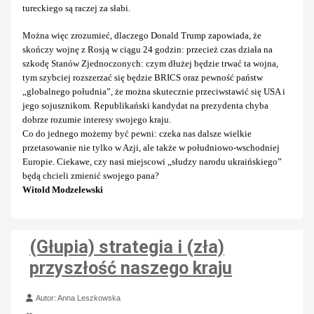
tureckiego są raczej za słabi.
Można więc zrozumieć, dlaczego Donald Trump zapowiada, że
skończy wojnę z Rosją w ciągu 24 godzin: przecież czas działa na
szkodę Stanów Zjednoczonych: czym dłużej będzie trwać ta wojna,
tym szybciej rozszerzać się będzie BRICS oraz pewność państw
„globalnego południa”, że można skutecznie przeciwstawić się USA i
jego sojusznikom. Republikański kandydat na prezydenta chyba
dobrze rozumie interesy swojego kraju.
Co do jednego możemy być pewni: czeka nas dalsze wielkie
przetasowanie nie tylko w Azji, ale także w południowo-wschodniej
Europie. Ciekawe, czy nasi miejscowi „słudzy narodu ukraińskiego”
będą chcieli zmienić swojego pana?
Witold Modzelewski
(Głupia) strategia i (zła)
przyszłość naszego kraju
Szczegóły
Autor:
Anna Leszkowska