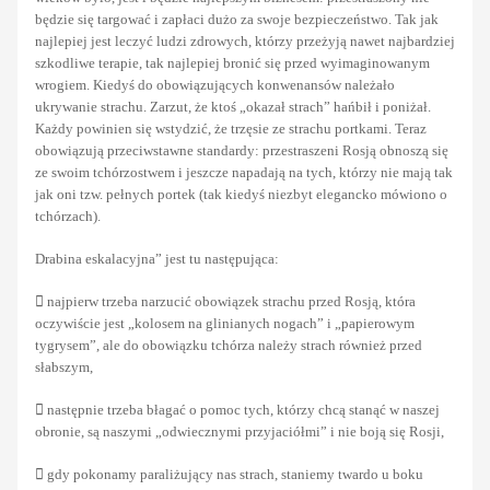
będzie się targować i zapłaci dużo za swoje bezpieczeństwo. Tak jak
najlepiej jest leczyć ludzi zdrowych, którzy przeżyją nawet najbardziej
szkodliwe terapie, tak najlepiej bronić się przed wyimaginowanym
wrogiem. Kiedyś do obowiązujących konwenansów należało
ukrywanie strachu. Zarzut, że ktoś „okazał strach” hańbił i poniżał.
Każdy powinien się wstydzić, że trzęsie ze strachu portkami. Teraz
obowiązują przeciwstawne standardy: przestraszeni Rosją obnoszą się
ze swoim tchórzostwem i jeszcze napadają na tych, którzy nie mają tak
jak oni tzw. pełnych portek (tak kiedyś niezbyt elegancko mówiono o
tchórzach).
Drabina eskalacyjna” jest tu następująca:
 najpierw trzeba narzucić obowiązek strachu przed Rosją, która
oczywiście jest „kolosem na glinianych nogach” i „papierowym
tygrysem”, ale do obowiązku tchórza należy strach również przed
słabszym,
 następnie trzeba błagać o pomoc tych, którzy chcą stanąć w naszej
obronie, są naszymi „odwiecznymi przyjaciółmi” i nie boją się Rosji,
 gdy pokonamy paraliżujący nas strach, staniemy twardo u boku