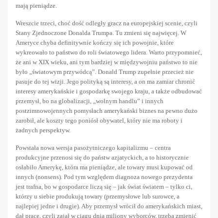
mają pieniądze.
Wreszcie trzeci, choć dość odległy gracz na europejskiej scenie, czyli
Stany Zjednoczone Donalda Trumpa. Tu zmieni się najwięcej. W
Ameryce chyba definitywnie kończy się ich powojnie, które
wykreowało to państwo do roli światowego lidera. Warto przypomnieć,
że ani w XIX wieku, ani tym bardziej w międzywojniu państwo to nie
było „światowym przywódcą”. Donald Trump zupełnie przecież nie
pasuje do tej wizji. Jego polityką są interesy, a on ma zamiar chronić
interesy amerykańskie i gospodarkę swojego kraju, a także odbudować
przemysł, bo na globalizacji, „wolnym handlu” i innych
postzimnowojennych pomysłach amerykański biznes na pewno dużo
zarobił, ale koszty tego poniósł obywatel, który nie ma roboty i
żadnych perspektyw.
Powstała nowa wersja pasożytniczego kapitalizmu – centra
produkcyjne przenosi się do państw azjatyckich, a to historycznie
osłabiło Amerykę, która ma pieniądze, ale towary musi kupować od
innych (nonsens). Pod tym względem diagnoza nowego prezydenta
jest trafna, bo w gospodarce liczą się – jak świat światem – tylko ci,
którzy u siebie produkują towary (przemysłowe lub surowce, a
najlepiej jedne i drugie). Aby przemysł wrócił do amerykańskich miast,
dał pracę, czyli zajął w ciągu dnia miliony wyborców, trzeba zmienić