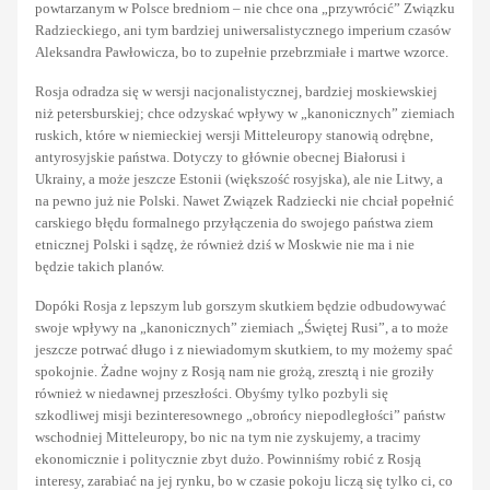
powtarzanym w Polsce bredniom – nie chce ona „przywrócić” Związku
Radzieckiego, ani tym bardziej uniwersalistycznego imperium czasów
Aleksandra Pawłowicza, bo to zupełnie przebrzmiałe i martwe wzorce.
Rosja odradza się w wersji nacjonalistycznej, bardziej moskiewskiej
niż petersburskiej; chce odzyskać wpływy w „kanonicznych” ziemiach
ruskich, które w niemieckiej wersji Mitteleuropy stanowią odrębne,
antyrosyjskie państwa. Dotyczy to głównie obecnej Białorusi i
Ukrainy, a może jeszcze Estonii (większość rosyjska), ale nie Litwy, a
na pewno już nie Polski. Nawet Związek Radziecki nie chciał popełnić
carskiego błędu formalnego przyłączenia do swojego państwa ziem
etnicznej Polski i sądzę, że również dziś w Moskwie nie ma i nie
będzie takich planów.
Dopóki Rosja z lepszym lub gorszym skutkiem będzie odbudowywać
swoje wpływy na „kanonicznych” ziemiach „Świętej Rusi”, a to może
jeszcze potrwać długo i z niewiadomym skutkiem, to my możemy spać
spokojnie. Żadne wojny z Rosją nam nie grożą, zresztą i nie groziły
również w niedawnej przeszłości. Obyśmy tylko pozbyli się
szkodliwej misji bezinteresownego „obrońcy niepodległości” państw
wschodniej Mitteleuropy, bo nic na tym nie zyskujemy, a tracimy
ekonomicznie i politycznie zbyt dużo. Powinniśmy robić z Rosją
interesy, zarabiać na jej rynku, bo w czasie pokoju liczą się tylko ci, co