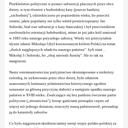
Przekleństwo polityczne w postaci subwencji płaconych przez obce
dwory, w tym również z burbońskiej kasy (jeszcze bardziej
„zachodniej”), odziedziczono po poprzednim wieku, bo przecież
ostatni, jakże popularny nie tylko wśród powieściopisarzy Jan
Sobieski, brał owe subwencje z kasy francuskiej i był przeciwnikiem
zwolenników orientacji habsburskiej, mimo że już jako król uratował
w 1683 roku naszego przyszłego zaborcę. Wtedy też przeczytałem
słynne zdanie Mikołaja I (był koronowanym królem Polski) na temat
„dwóch najgłupszych władców naszego państwa”: byli nimi…
Mikołaj I i Sobieski, bo „obaj ratowali Austrię”. Ale to tak na
marginesie.
Nasze osiemnastowieczne partyjniactwo skorumpowane a niektórzy
twierdzą, że wykreowane przez obce dwory, było zdaniem
szanowanych luminarzy piśmiennictwa historycznego zgodnie
uznawane za główną przyczynę słabości a następnie upadku naszego
państwa w XVIII wieku. Zwalczające się bez pardonu ówczesne partie
polityczne („stronnictwa”), biorąc garściami pieniądze często od
więcej niż jednego donatora, niszczyły naszą państwowość, prowadząc
ją do katastrofy zaborów.
Co było najgorszym skutkiem tamtej wersji wojny polsko-polskiej za