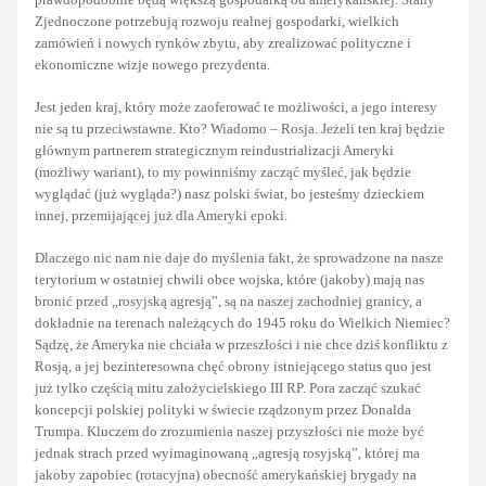
Zjednoczone potrzebują rozwoju realnej gospodarki, wielkich
zamówień i nowych rynków zbytu, aby zrealizować polityczne i
ekonomiczne wizje nowego prezydenta.
Jest jeden kraj, który może zaoferować te możliwości, a jego interesy
nie są tu przeciwstawne. Kto? Wiadomo – Rosja. Jeżeli ten kraj będzie
głównym partnerem strategicznym reindustrializacji Ameryki
(możliwy wariant), to my powinniśmy zacząć myśleć, jak będzie
wyglądać (już wygląda?) nasz polski świat, bo jesteśmy dzieckiem
innej, przemijającej już dla Ameryki epoki.
Dlaczego nic nam nie daje do myślenia fakt, że sprowadzone na nasze
terytorium w ostatniej chwili obce wojska, które (jakoby) mają nas
bronić przed „rosyjską agresją”, są na naszej zachodniej granicy, a
dokładnie na terenach należących do 1945 roku do Wielkich Niemiec?
Sądzę, że Ameryka nie chciała w przeszłości i nie chce dziś konfliktu z
Rosją, a jej bezinteresowna chęć obrony istniejącego status quo jest
już tylko częścią mitu założycielskiego III RP. Pora zacząć szukać
koncepcji polskiej polityki w świecie rządzonym przez Donalda
Trumpa. Kluczem do zrozumienia naszej przyszłości nie może być
jednak strach przed wyimaginowaną „agresją rosyjską”, której ma
jakoby zapobiec (rotacyjna) obecność amerykańskiej brygady na