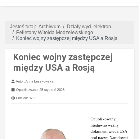
Jesteś tutaj:
Archiwum
Działy wyd. elektron.
Felietony Witolda Modzelewskiego
Koniec wojny zastępczej między USA a Rosją
Koniec wojny zastępczej
między USA a Rosją
Szczegóły
Autor:
Anna Leszkowska
Opublikowano: 25 styczeń 2026
Odsłon: 379
Opublikowany
niedawno ważny
dokument władz USA
pod nazwą Narodowej