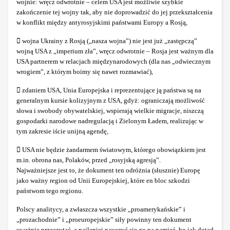
wojnie: wręcz odwrotnie – celem USA jest możliwie szybkie
zakończenie tej wojny tak, aby nie doprowadzić do jej przekształcenia
w konflikt między antyrosyjskimi państwami Europy a Rosją,
 wojna Ukrainy z Rosją („nasza wojna”) nie jest już „zastępczą”
wojną USA z „imperium zła”, wręcz odwrotnie – Rosja jest ważnym dla
USA partnerem w relacjach międzynarodowych (dla nas „odwiecznym
wrogiem”, z którym boimy się nawet rozmawiać),
 zdaniem USA, Unia Europejska i reprezentujące ją państwa są na
generalnym kursie kolizyjnym z USA, gdyż: ograniczają możliwość
słowa i swobody obywatelskiej, wspierają wielkie migracje, niszczą
gospodarki narodowe nadregulacją i Zielonym Ładem, realizując w
tym zakresie iście unijną agendę,
 USA nie będzie żandarmem światowym, którego obowiązkiem jest
m.in. obrona nas, Polaków, przed „rosyjską agresją”.
Najważniejsze jest to, że dokument ten odróżnia (słusznie) Europę
jako ważny region od Unii Europejskiej, które en bloc szkodzi
państwom tego regionu.
Polscy analitycy, a zwłaszcza wszystkie „proamerykańskie” i
„prozachodnie” i „proeuropejskie” siły powinny ten dokument
uważnie przeczytać, a najlepiej nauczyć się go na pamięć, bo jak dotąd