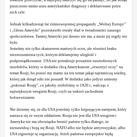
puszczono mimo uszu amerykańskie diagnozy i deklarowane przez
nich cele.
Jednak kilkadziesiąt lat zimnowojennej propagandy „Wolnej Europy”
i „Głosu Ameryki” pozostawiło trwały ślad w świadomości naszego
społeczeństwa. Tamtej Ameryki już dawno nie ma, a może jej nigdy nie
było.
Jesteśmy nie tylko skansenem martwych ocen, ale również braku
niezrozumienia tych, którym deklarujemy uległość i
podporządkowanie. USA nie potraktuje poważnie nawiedzonych
rusofobów, którzy w dodatku chcą Amerykanom „otworzyć oczy” na
temat Rosji, bo ponoć my mamy na ten temat jakąś tajemniczą wiedzę,
której jak dotąd nikt nie posiadł. W dodatku jako jedyni umiemy
„pokonać Rosję”, co jakoby zrobiliśmy w 1920 r., walcząc z
największym wrogiem Rosji, czyli na wskroś zachodnim
bolszewizmem.
Nie dziwmy się, że dla USA jesteśmy tylko krępującym natrętem, który
narzuca się ze swym oddaniem. Rosja nie jest dla USA wrogiem i
Ameryka nie ma obowiązku bronić państw tylko dlatego, że
nienawidzą i boją się Rosji. NATO albo nie będzie antyrosyjskie, albo
USA zignoruje tę organizację. Jeżeli państwa europejskie będą