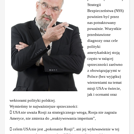
Strategii
Bezpieczeństwa (NSS)
powinien być przez
nas potraktowany
poważnie. Wszystkie
przedstawione
diagnozy oraz cele
polityki
amerykańskiej stoją
często w rażącej
sprzeczności zarówno
z obowiązującymi w
Polsce (bez wyjątku)
wierzeniami na temat
misji USA w świecie,
jak i ocenami oraz
wektorami polityki polskiej.
Wymieńmy te najważniejsze sprzeczności:
 USA nie uważa Rosji za strategicznego wroga, Rosja nie zagraża
Ameryce, nie zmierza do „reaktywowania imperium”,
 celem USA nie jest „pokonanie Rosji”, ani jej wykrwawienie w tej