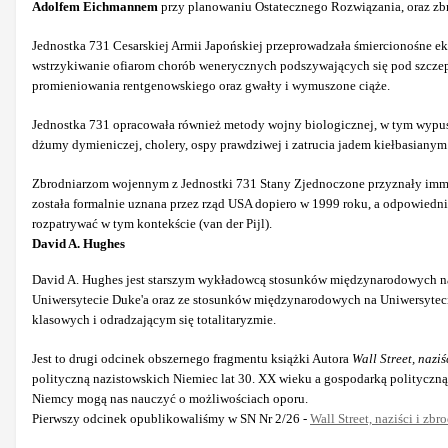
Adolfem Eichmannem
przy planowaniu Ostatecznego Rozwiązania, oraz z
Jednostka 731 Cesarskiej Armii Japońskiej przeprowadzała śmiercionośne e
wstrzykiwanie ofiarom chorób wenerycznych podszywających się pod szczepio
promieniowania rentgenowskiego oraz gwałty i wymuszone ciąże.
Jednostka 731 opracowała również metody wojny biologicznej, w tym wypus
dżumy dymieniczej, cholery, ospy prawdziwej i zatrucia jadem kiełbasianym
Zbrodniarzom wojennym z Jednostki 731 Stany Zjednoczone przyznały immunit
została formalnie uznana przez rząd USA dopiero w 1999 roku, a odpowiedn
rozpatrywać w tym kontekście (van der Pijl).
David A. Hughes
David A. Hughes jest starszym wykładowcą stosunków międzynarodowych na Un
Uniwersytecie Duke'a oraz ze stosunków międzynarodowych na Uniwersytecie
klasowych i odradzającym się totalitaryzmie.
Jest to drugi odcinek obszernego fragmentu książki Autora
Wall Street, nazi
polityczną nazistowskich Niemiec lat 30. XX wieku a gospodarką polityczną 
Niemcy mogą nas nauczyć o możliwościach oporu.
Pierwszy odcinek opublikowaliśmy w SN Nr 2/26 -
Wall Street, naziści i zb