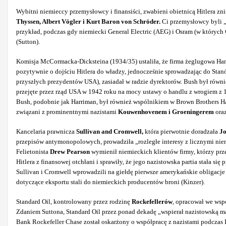
Wybitni niemieccy przemysłowcy i finansiści, zwabieni obietnicą Hitlera zn
Thyssen, Albert Vögler i Kurt Baron von Schröder.
Ci przemysłowcy byli „
przykład, podczas gdy niemiecki General Electric (AEG) i Osram (w których
(Sutton).
Komisja McCormacka-Dicksteina (1934/35) ustaliła, że firma żeglugowa Ha
pozytywnie o dojściu Hitlera do władzy, jednocześnie sprowadzając do S
przyszłych prezydentów USA), zasiadał w radzie dyrektorów. Bush był równ
przejęte przez rząd USA w 1942 roku na mocy ustawy o handlu z wrogiem z 
Bush, podobnie jak Harriman, był również wspólnikiem w Brown Brothers Ha
związani z prominentnymi nazistami
Kouwenhovenem i Groeningerem
oraz
Kancelaria prawnicza
Sullivan and Cromwell,
która pierwotnie doradzała
J
przepisów antymonopolowych, prowadziła „rozległe interesy z licznymi niem
Felietonista
Drew Pearson
wymienił niemieckich klientów firmy, którzy prz
Hitlera z finansowej otchłani i sprawiły, że jego nazistowska partia stała się
Sullivan i Cromwell wprowadzili na giełdę pierwsze amerykańskie obligacj
dotyczące eksportu stali do niemieckich producentów broni (Kinzer).
Standard Oil, kontrolowany przez rodzinę
Rockefellerów
, opracował we wsp
Zdaniem Suttona, Standard Oil przez ponad dekadę „wspierał nazistowską
Bank Rockefeller Chase został oskarżony o współpracę z nazistami podczas I