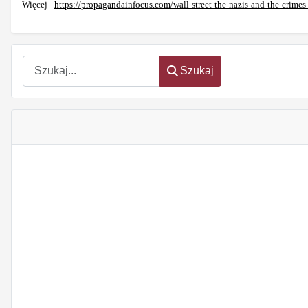
Więcej -
https://propagandainfocus.com/wall-street-the-nazis-and-the-crimes-
Szukaj
Szukaj