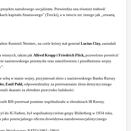
 projektu narodowego socjalizmu. Potwierdza ona również trafność
kach kapitału finansowego” (Trocki), a w istocie nic innego jak „otwartą
zie Kontroli Niemiec, na czele której stał generał
Lucius Clay,
zasiadali
a winnych, takim jak
Alfred Krupp i Friedrich Flick,
pozwolono powrócić
owie nazistowskiego przemysłu oraz umożliwieniu i przedłużeniu wojny.
y”.
e sobą w stanie wojny, przyjmował złoto z nazistowskiego Banku Rzeszy
er, Emil Puhl,
odpowiedzialny za przetwarzanie złota dentystycznego
ali skazani za zbrodnie przeciwko ludzkości.
sposób BIS przetrwał pomimo współudziału w zbrodniach III Rzeszy.
zył do IG Farben, był współzałożycielem grupy Bilderberg w 1954 roku.
oku jako potencjalnego oficera dowództwa narodowosocjalistycznego
mitetu Wojskowego NATO (1961–1964).