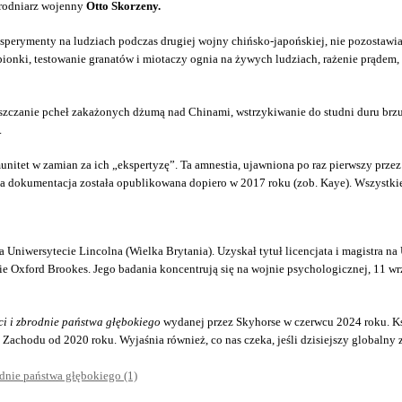
brodniarz wojenny
Otto Skorzeny.
ksperymenty na ludziach podczas drugiej wojny chińsko-japońskiej, nie pozostawi
nki, testowanie granatów i miotaczy ognia na żywych ludziach, rażenie prądem, 
zczanie pcheł zakażonych dżumą nad Chinami, wstrzykiwanie do studni duru brzu
.
et w zamian za ich „ekspertyzę”. Ta amnestia, ujawniona po raz pierwszy przez J
ia dokumentacja została opublikowana dopiero w 2017 roku (zob. Kaye). Wszystk
iwersytecie Lincolna (Wielka Brytania). Uzyskał tytuł licencjata i magistra na 
 Oxford Brookes. Jego badania koncentrują się na wojnie psychologicznej, 11 wr
ści i zbrodnie państwa głębokiego
wydanej przez Skyhorse w czerwcu 2024 roku. Ks
Zachodu od 2020 roku. Wyjaśnia również, co nas czeka, jeśli dzisiejszy globalny 
rodnie państwa głębokiego (1)