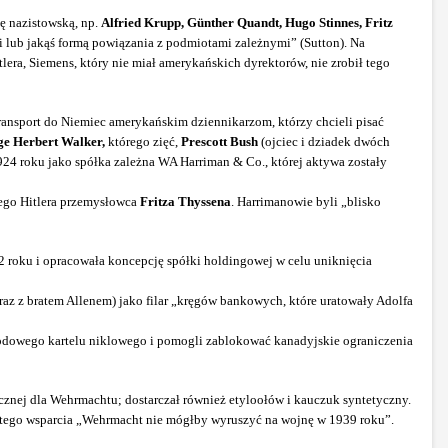
ię nazistowską, np.
Alfried Krupp, Günther Quandt, Hugo Stinnes, Fritz
 lub jakąś formą powiązania z podmiotami zależnymi” (Sutton). Na
ra, Siemens, który nie miał amerykańskich dyrektorów, nie zrobił tego
ransport do Niemiec amerykańskim dziennikarzom, którzy chcieli pisać
e Herbert Walker,
którego zięć,
Prescott Bush
(ojciec i dziadek dwóch
24 roku jako spółka zależna WA Harriman & Co., której aktywa zostały
cego Hitlera przemysłowca
Fritza Thyssena
. Harrimanowie byli „blisko
2 roku i opracowała koncepcję spółki holdingowej w celu uniknięcia
raz z bratem Allenem) jako filar „kręgów bankowych, które uratowały Adolfa
rodowego kartelu niklowego i pomogli zablokować kanadyjskie ograniczenia
znej dla Wehrmachtu; dostarczał również etyloołów i kauczuk syntetyczny.
 tego wsparcia „Wehrmacht nie mógłby wyruszyć na wojnę w 1939 roku”.