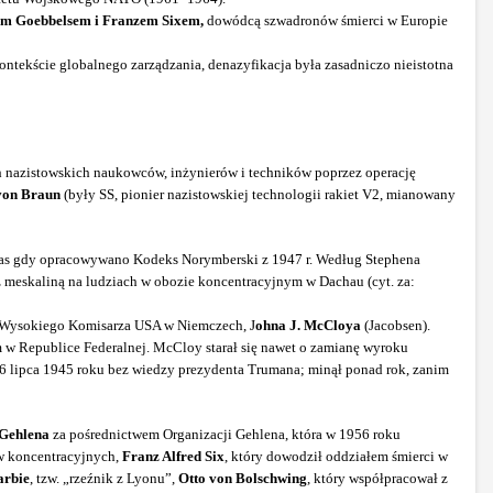
m Goebbelsem i Franzem Sixem,
dowódcą szwadronów śmierci w Europie
tekście globalnego zarządzania, denazyfikacja była zasadniczo nieistotna
ch nazistowskich naukowców, inżynierów i techników poprzez operację
von Braun
(były SS, pionier nazistowskiej technologii rakiet V2, mianowany
s gdy opracowywano Kodeks Norymberski z 1947 r. Według Stephena
z meskaliną na ludziach w obozie koncentracyjnym w Dachau (cyt. za:
i Wysokiego Komisarza USA w Niemczech, J
ohna J. McCloya
(Jacobsen).
 w Republice Federalnej. McCloy starał się nawet o zamianę wyroku
6 lipca 1945 roku bez wiedzy prezydenta Trumana; minął ponad rok, zanim
Gehlena
za pośrednictwem Organizacji Gehlena, która w 1956 roku
w koncentracyjnych,
Franz Alfred Six
, który dowodził oddziałem śmierci w
arbie
, tzw. „rzeźnik z Lyonu”,
Otto von Bolschwing
, który współpracował z