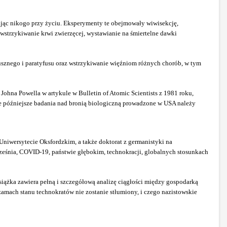
ając nikogo przy życiu. Eksperymenty te obejmowały wiwisekcję,
wstrzykiwanie krwi zwierzęcej, wystawianie na śmiertelne dawki
sznego i paratyfusu oraz wstrzykiwanie więźniom różnych chorób, w tym
ohna Powella w artykule w Bulletin of Atomic Scientists z 1981 roku,
ie późniejsze badania nad bronią biologiczną prowadzone w USA należy
Uniwersytecie Oksfordzkim, a także doktorat z germanistyki na
ześnia, COVID-19, państwie głębokim, technokracji, globalnych stosunkach
iążka zawiera pełną i szczegółową analizę ciągłości między gospodarką
zamach stanu technokratów nie zostanie stłumiony, i czego nazistowskie