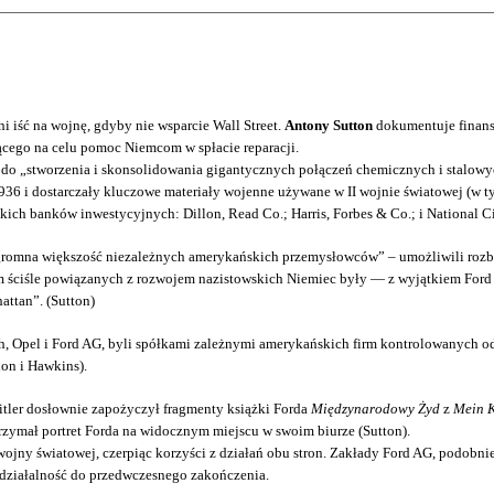
 iść na wojnę, gdyby nie wsparcie Wall Street.
Antony Sutton
dokumentuje finanso
cego na celu pomoc Niemcom w spłacie reparacji.
 „stworzenia i skonsolidowania gigantycznych połączeń chemicznych i stalowych I
-1936 i dostarczały kluczowe materiały wojenne używane w II wojnie światowej (
ch banków inwestycyjnych: Dillon, Read Co.; Harris, Forbes & Co.; i National Ci
gromna większość niezależnych amerykańskich przemysłowców” – umożliwili roz
firm ściśle powiązanych z rozwojem nazistowskich Niemiec były — z wyjątkiem For
ttan”. (Sutton)
, Opel i Ford AG, byli spółkami zależnymi amerykańskich firm kontrolowanych od
on i Hawkins).
itler dosłownie zapożyczył fragmenty książki Forda
Międzynarodowy Żyd
z
Mein 
rzymał portret Forda na widocznym miejscu w swoim biurze (Sutton).
wojny światowej, czerpiąc korzyści z działań obu stron. Zakłady Ford AG, podobni
 działalność do przedwczesnego zakończenia.