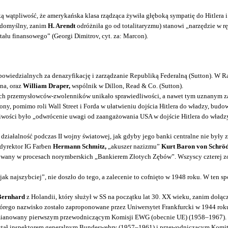
wątpliwość, że amerykańska klasa rządząca żywiła głęboką sympatię do Hitlera i
n domyślny, zanim
H. Arendt
odróżniła go od totalitaryzmu) stanowi „narzędzie w rę
tału finansowego” (Georgi Dimitrov, cyt. za: Marcon).
wiedzialnych za denazyfikację i zarządzanie Republiką Federalną (Sutton). W Rad
na, oraz
William Draper,
wspólnik w Dillon, Read & Co. (Sutton).
 ich przemysłowców-zwolenników unikało sprawiedliwości, a nawet tym uznanym z
ny, pomimo roli Wall Street i Forda w ułatwieniu dojścia Hitlera do władzy, bud
liwości było „odwrócenie uwagi od zaangażowania USA w dojście Hitlera do władz
łalność podczas II wojny światowej, jak gdyby jego banki centralne nie były z
dyrektor IG Farben
Hermann Schmitz,
„akuszer nazizmu”
Kurt Baron von Schröd
wany w procesach norymberskich „Bankierem Złotych Zębów”. Wszyscy czterej zost
ak najszybciej”, nie doszło do tego, a zalecenie to cofnięto w 1948 roku. W ten 
Bernhard
z Holandii, który służył w SS na początku lat 30. XX wieku, zanim dołąc
i którego nazwisko zostało zaproponowane przez Uniwersytet Frankfurcki w 1944 r
ał mianowany pierwszym przewodniczącym Komisji EWG (obecnie UE) (1958–1967).
 został inspektorem generalnym Bundeswehry (1957–1961) i przewodniczącym Ko