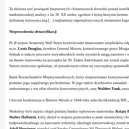
Ta złożona sieć powiązań finansowych i biznesowych dowodzi ponad wszelką 
marksistowskiej analizy z lat 30. XX wieku, zgodnie z którą faszyzm (termi
dyktaturę terrorystyczną […] najbardziej imperialistycznych elementów kapi
Niepowodzenia denazyfikacji
Po II wojnie światowej Wall Street kontrolowało mianowanie urzędników odpo
m.in.
Louis Douglas,
dyrektor General Motors, kontrolowanego przez Morga
Jednak w trakcie procesów norymberskich wielu wysokich rangą nazistów i
na dawne stanowiska na początku lat 50. Żaden Amerykanin nie został osądzo
Sutton ironicznie spekuluje, że prawdziwym celem tej zwycięskiej sprawied
Bank Rozrachunków Międzynarodowych, który nieprzerwanie kontynuował dzia
pomimo jego wątpliwego pochodzenia. W jego radzie dyrektorów zasiadali: 
zrabowanego z ust ofiar obozów koncentracyjnych, oraz
Walther Funk,
nazy
Chociaż konferencja w Bretton Woods w 1944 roku zaleciła likwidację BIS „j
Niektórzy byli naziści objęli później bardzo wpływowe stanowiska.
Książę 
Walter Hallstein
, który służył w stopniu porucznika w armii niemieckiej 
(odpowiedzialnego za nauczanie żołnierzy ideologii nazistowskiej), zost
Adolf Heusinger,
niegdyś szef Sztabu Generalnego Sił Zbrojnych Hitlera,