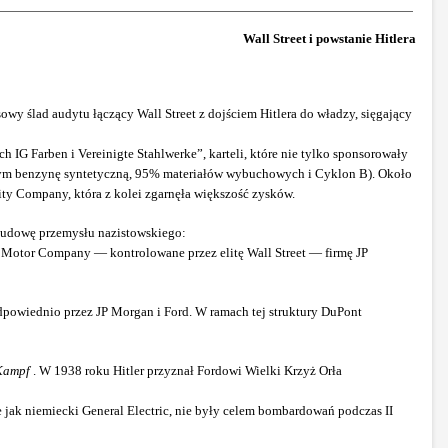
Wall Street i powstanie Hitlera
wy ślad audytu łączący Wall Street z dojściem Hitlera do władzy, sięgający
G Farben i Vereinigte Stahlwerke”, karteli, które nie tylko sponsorowały
w tym benzynę syntetyczną, 95% materiałów wybuchowych i Cyklon B). Około
ty Company, która z kolei zgarnęła większość zysków.
budowę przemysłu nazistowskiego:
d Motor Company — kontrolowane przez elitę Wall Street — firmę JP
powiednio przez JP Morgan i Ford. W ramach tej struktury DuPont
Kampf
. W 1938 roku Hitler przyznał Fordowi Wielki Krzyż Orła
e jak niemiecki General Electric, nie były celem bombardowań podczas II