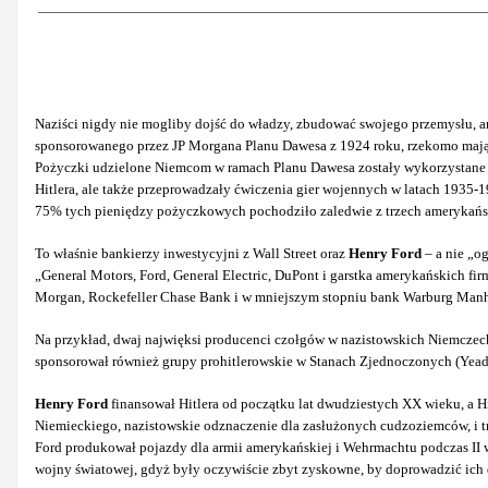
Naziści nigdy nie mogliby dojść do władzy, zbudować swojego przemysłu, ani
sponsorowanego przez JP Morgana Planu Dawesa z 1924 roku, rzekomo mają
Pożyczki udzielone Niemcom w ramach Planu Dawesa zostały wykorzystane do
Hitlera, ale także przeprowadzały ćwiczenia gier wojennych w latach 1935
75% tych pieniędzy pożyczkowych pochodziło zaledwie z trzech amerykański
To właśnie bankierzy inwestycyjni z Wall Street oraz
Henry Ford
– a nie „o
„General Motors, Ford, General Electric, DuPont i garstka amerykańskich 
Morgan, Rockefeller Chase Bank i w mniejszym stopniu bank Warburg Manha
Na przykład, dwaj najwięksi producenci czołgów w nazistowskich Niemczech
sponsorował również grupy prohitlerowskie w Stanach Zjednoczonych (Yead
Henry Ford
finansował Hitlera od początku lat dwudziestych XX wieku, a H
Niemieckiego, nazistowskie odznaczenie dla zasłużonych cudzoziemców, i t
Ford produkował pojazdy dla armii amerykańskiej
i Wehrmachtu podczas II 
wojny światowej, gdyż były oczywiście zbyt zyskowne, by doprowadzić ich