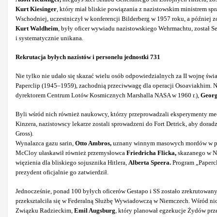
Kurt Kiesinger
, który miał bliskie powiązania z nazistowskim ministrem s
Wschodniej, uczestniczył w konferencji Bilderberg w 1957 roku, a później
Kurt Waldheim
, były oficer wywiadu nazistowskiego Wehrmachtu, został S
i systematycznie unikana.
Rekrutacja byłych nazistów i personelu jednostki 731
Nie tylko nie udało się skazać wielu osób odpowiedzialnych za II wojnę ś
Paperclip (1945–1959), zachodnią przeciwwagę dla operacji Osoaviakhim. Nal
dyrektorem Centrum Lotów Kosmicznych Marshalla NASA w 1960 r.),
Georg
Byli wśród nich również naukowcy, którzy przeprowadzali eksperymenty me
Kinzera, nazistowscy lekarze zostali sprowadzeni do Fort Detrick, aby dor
Gross).
Wynalazca gazu sarin,
Otto Ambros,
uznany winnym masowych mordów w proc
McCloy ułaskawił również przemysłowca
Friedricha Flicka,
skazanego w No
więzienia dla bliskiego sojusznika Hitlera,
Alberta Speera.
Program „Papercl
prezydent oficjalnie go zatwierdził.
Jednocześnie, ponad 100 byłych oficerów Gestapo i SS zostało zrekrutowa
przekształciła się w Federalną Służbę Wywiadowczą w Niemczech. Wśród nic
Związku Radzieckim,
Emil Augsburg
, który planował egzekucje Żydów pr