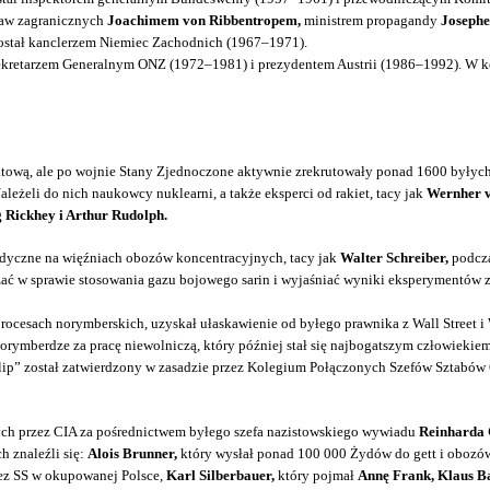
praw zagranicznych
Joachimem von Ribbentropem,
ministrem propagandy
Josephe
 został kanclerzem Niemiec Zachodnich (1967–1971).
ekretarzem Generalnym ONZ (1972–1981) i prezydentem Austrii (1986–1992). W kon
wiatową, ale po wojnie Stany Zjednoczone aktywnie zrekrutowały ponad 1600 były
eżeli do nich naukowcy nuklearni, a także eksperci od rakiet, tacy jak
Wernher 
 Rickhey i Arthur Rudolph.
dyczne na więźniach obozów koncentracyjnych, tacy jak
Walter Schreiber,
podcza
adzać w sprawie stosowania gazu bojowego sarin i wyjaśniać wyniki eksperymentów 
esach norymberskich, uzyskał ułaskawienie od byłego prawnika z Wall Street 
rymberdze za pracę niewolniczą, który później stał się najbogatszym człowiekiem
ip” został zatwierdzony w zasadzie przez Kolegium Połączonych Szefów Sztabów 
nych przez CIA za pośrednictwem byłego szefa nazistowskiego wywiadu
Reinharda 
h znaleźli się:
Alois Brunner,
który wysłał ponad 100 000 Żydów do gett i obozó
zez SS w okupowanej Polsce,
Karl Silberbauer,
który pojmał
Annę Frank, Klaus B