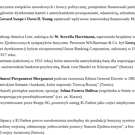
iszczenia związków zawodowych i lewicy politycznej, potajemnie finansowali part
głównie dyrektorami karteli z amerykańskimi powiązaniami, własnością, udziałami
Gerard Swope i Owen D. Young
zajmowali wpływowe stanowiska) finansowały Hitle
mburg-America Line, należąca do
W. Averella Harrimana,
zapewniała bezpłatny t
tanów Zjednoczonych sympatyków faszyzmu. Prezesem WA Harriman & Co. był
Georg
ież dyrektorem (i byłym wiceprezesem) Union Banking Corporation, założonej w 19
1917 roku.
rriman (założonej w 1931 roku), która stanowiła amerykańską bazę dla wspierają
 nazistowskim bankiem-przykrywką, Bank voor Handel en Scheepvaart” (Sutton).
ohnowi Pierpontowi Morganowi
podczas tworzenia Edison General Electric w 188
ieckimi firmami i bankami, które wspierały Trzecią Rzeszę” (Trento).
ekazali pieniądze nazistom, opisując
Johna Fostera Dullesa
(wspólnika w firmie w
 prosperującym przedsiębiorstwem” (cyt. za: Kinzer).
e wyemitowane przez Krupp AG, poszerzyli zasięg IG Farben jako części międzyna
ółpracy z IG Farben proces uwodornienia niezbędny do produkcji benzyny syntetyc
 machinę wojenną, odmawiając jednocześnie pomocy Stanom Zjednoczonym”, a bez
I wojny światowej (Sutton).