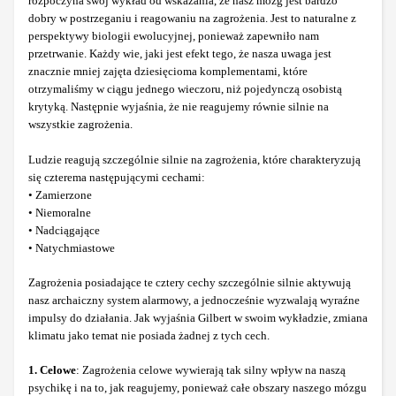
rozpoczyna swój wykład od wskazania, że nasz mózg jest bardzo
dobry w postrzeganiu i reagowaniu na zagrożenia. Jest to naturalne z
perspektywy biologii ewolucyjnej, ponieważ zapewniło nam
przetrwanie. Każdy wie, jaki jest efekt tego, że nasza uwaga jest
znacznie mniej zajęta dziesięcioma komplementami, które
otrzymaliśmy w ciągu jednego wieczoru, niż pojedynczą osobistą
krytyką. Następnie wyjaśnia, że nie reagujemy równie silnie na
wszystkie zagrożenia.
Ludzie reagują szczególnie silnie na zagrożenia, które charakteryzują
się czterema następującymi cechami:
• Zamierzone
• Niemoralne
• Nadciągające
• Natychmiastowe
Zagrożenia posiadające te cztery cechy szczególnie silnie aktywują
nasz archaiczny system alarmowy, a jednocześnie wyzwalają wyraźne
impulsy do działania. Jak wyjaśnia Gilbert w swoim wykładzie, zmiana
klimatu jako temat nie posiada żadnej z tych cech.
1. Celowe
: Zagrożenia celowe wywierają tak silny wpływ na naszą
psychikę i na to, jak reagujemy, ponieważ całe obszary naszego mózgu