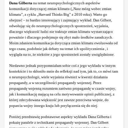
Dana Gilberta
na temat neuropsychologicznych aspektów
komunikacji dotyczącej zmian klimatu („Nasz mózg wobec zmian
klimatu”, z cyklu „Harvard Thinks Big” z 2010 roku). Warto go
obejrzeć – to bardzo interesujący i zajmujący wykład. Dan Gilbert,
odwołując się do neuropsychologicznych spostrzeżeń, wyjaśnia,
dlaczego większość ludzi nie traktuje zmian klimatu wystarczająco
poważnie i dlaczego podejmuje się zbyt mało środków zaradczych.
Moim zdaniem komunikacja dotycząca zmian klimatu ewoluowała od
tego czasu, podobnie jak debaty na temat ich upolitycznienia , i
wygląda na to, że niektóre z jego spostrzeżeń zostały uwzględnione.
Niedawno jednak przypomniałam sobie coś z jego wykładu w innym
kontekście i to skłoniło mnie do refleksji nad tym, jak to, co mówi tam
o neuropsychologii, wiele wyjaśnia również w kwestii działania
propagandy, a w szczególności propagandy wojennej. Przez
propagandę wojenną rozumiem zarówno propagandę w czasie wojny,
jak i komunikację mającą na celu motywowanie opinii publicznej, z
której zdecydowana większość jest zawsze przeciwna wojnie, do
poparcia wojny innego kraju lub przyłączenia się do niej.
Poniżej przedstawię podstawowe aspekty wykładu Dana Gilberta i
pokażę paralele z technikami propagandy wojennej. Dan Gilbert