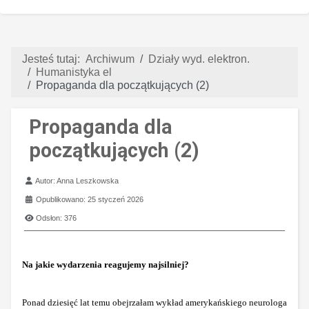
Jesteś tutaj:
Archiwum
Działy wyd. elektron.
Humanistyka el
Propaganda dla początkujących (2)
Propaganda dla
początkujących (2)
Szczegóły
Autor:
Anna Leszkowska
Opublikowano: 25 styczeń 2026
Odsłon: 376
Na jakie wydarzenia reagujemy najsilniej?
Ponad dziesięć lat temu obejrzałam wykład amerykańskiego neurologa