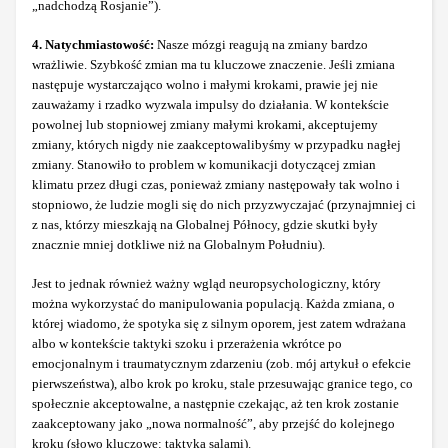
„nadchodzą Rosjanie”).
4. Natychmiastowość:
Nasze mózgi reagują na zmiany bardzo
wrażliwie. Szybkość zmian ma tu kluczowe znaczenie. Jeśli zmiana
następuje wystarczająco wolno i małymi krokami, prawie jej nie
zauważamy i rzadko wyzwala impulsy do działania. W kontekście
powolnej lub stopniowej zmiany małymi krokami, akceptujemy
zmiany, których nigdy nie zaakceptowalibyśmy w przypadku nagłej
zmiany. Stanowiło to problem w komunikacji dotyczącej zmian
klimatu przez długi czas, ponieważ zmiany następowały tak wolno i
stopniowo, że ludzie mogli się do nich przyzwyczajać (przynajmniej ci
z nas, którzy mieszkają na Globalnej Północy, gdzie skutki były
znacznie mniej dotkliwe niż na Globalnym Południu).
Jest to jednak również ważny wgląd neuropsychologiczny, który
można wykorzystać do manipulowania populacją. Każda zmiana, o
której wiadomo, że spotyka się z silnym oporem, jest zatem wdrażana
albo w kontekście taktyki szoku i przerażenia wkrótce po
emocjonalnym i traumatycznym zdarzeniu (zob. mój artykuł o efekcie
pierwszeństwa), albo krok po kroku, stale przesuwając granice tego, co
społecznie akceptowalne, a następnie czekając, aż ten krok zostanie
zaakceptowany jako „nowa normalność”, aby przejść do kolejnego
kroku (słowo kluczowe: taktyka salami).