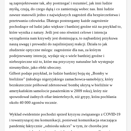
są zaprojektowane tak, aby postrzegać i rozumieć, jak inni ludzie
myślą, czują, do czego dążą i co zamierzają wobec nas. Inni ludzie
zawsze stanowili jedno z największych zagrożeń dla bezpieczeństwa i
przetrwania człowieka. Dlatego postrzegamy każde zagrożenie
pochodzące od ludzi jako większe i bardziej groźne niż na przykład to,
które wynika z natury. Jeśli jest ono również celowe i intencja
wyrządzenia nam krzywdy jest dominująca, to najbardziej przykuwa
naszą uwagę i prowadzi do najsilniejszej reakcji. Działa to jak
złudzenie optyczne mózgu: zagrożenie dla nas, za którym
podejrzewamy intencję, wydaje się o wiele bardziej groźne i
niebezpieczne niż to, które ma przyczyny naturalne lub występuje
nieumyślnie, jako efekt uboczny.
Gilbert podaje przykład, że ludzie bardziej boją się „Bomby w
bieliźnie” (młodego nigeryjskiego zamachowca-samobójcy, który
bezskutecznie próbował zdetonować bombę ukrytą w bieliźnie w
amerykańskim samolocie pasażerskim w 2009 roku), który nie
spowodował żadnych ofiar śmiertelnych, niż grypy, która pochłania
około 40 000 zgonów rocznie.
Wykład ewidentnie pochodzi sprzed kryzysu związanego z COVID-19
i towarzyszącej mu komunikacji, ponieważ komunikacja otaczająca
pandemię faktycznie „odniosła sukces” w tym, że choroba jest