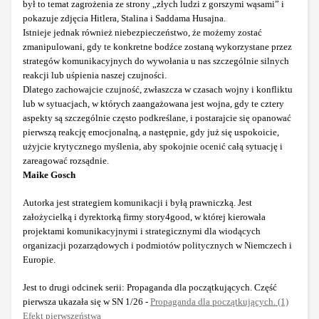
był to temat zagrożenia ze strony „złych ludzi z gorszymi wąsami” i
pokazuje zdjęcia Hitlera, Stalina i Saddama Husajna.
Istnieje jednak również niebezpieczeństwo, że możemy zostać
zmanipulowani, gdy te konkretne bodźce zostaną wykorzystane przez
strategów komunikacyjnych do wywołania u nas szczególnie silnych
reakcji lub uśpienia naszej czujności.
Dlatego zachowajcie czujność, zwłaszcza w czasach wojny i konfliktu
lub w sytuacjach, w których zaangażowana jest wojna, gdy te cztery
aspekty są szczególnie często podkreślane, i postarajcie się opanować
pierwszą reakcję emocjonalną, a następnie, gdy już się uspokoicie,
użyjcie krytycznego myślenia, aby spokojnie ocenić całą sytuację i
zareagować rozsądnie.
Maike Gosch
Autorka jest strategiem komunikacji i byłą prawniczką. Jest
założycielką i dyrektorką firmy story4good, w której kierowała
projektami komunikacyjnymi i strategicznymi dla wiodących
organizacji pozarządowych i podmiotów politycznych w Niemczech i
Europie.
Jest to drugi odcinek serii: Propaganda dla początkujących. Część
pierwsza ukazała się w SN 1/26 -
Propaganda dla początkujących. (1)
Efekt pierwszeństwa