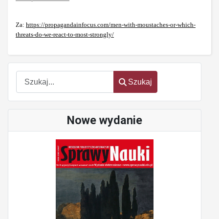
Za:
https://propagandainfocus.com/men-with-moustaches-or-which-
threats-do-we-react-to-most-strongly/
Szukaj
Szukaj
Nowe wydanie