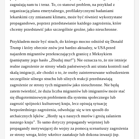
zagrażają nam tu i teraz. To, co stanowi problem, na przykład z
organizacją planu emerytalnego, profilaktycznymi badaniami
lekarskimi czy zmianami klimatu, może być również wykorzystane
propagandowo, poprzez przedstawianie każdego zagrożenia, które
chcemy przedstawić jako szczególnie groźne, jako nieuchronne.
Przykładem może być strach, do którego mocno odniósł się Donald
Trump i który obecnie znów jest bardzo aktualny, w USA przed
najazdem migrantów przekraczających granicę z Meksykiem
(pamiętamy jego hasło „Zbuduj mur!”). Nie oznacza to, że nie istnieje
realne zagrożenie ze strony władz państwowych ani utrata kontroli nad
skalą imigracji, ale chodzi o to, że osoby zainteresowane wzbudzeniem
szczególnie silnego strachu lub silnych reakcji przedstawiają
zagrożenie ze strony tych migrantów jako nieuchronne. Nie będą
zatem twierdzić, że duża liczba migrantów lub imigrantów może stać
się długoterminowym problemem dla systemu społecznego lub
zagrozić spójności kulturowej kraju, lecz opisują sytuację
bezpośredniego zagrożenia, odwołując się w ten sposób do
archaicznych lęków: „Hordy są u naszych murów i grożą zalaniem
naszego kraju”. To samo dotyczy propagandy wojennej lub
propagandy motywującej do wojny za pomocą scenariuszy zagrożenia
ze strony wroga, który wkrótce zaatakuje lub dokona inwazji (np.