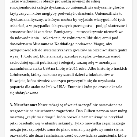
Takie wiadomości i obrazy prowadzą również do silnej
emocjonalności całego dyskursu, co uniemożliwia usłyszenie głosów
krytycznych, które mogłyby podważyć oskarżenia. Uniemożliwia to
dyskurs analityczny, w którym można by wyjaśnić wiarygodność tych
oskarżeń, a w przypadku faktycznych przestępstw – podjąć skuteczne i
sensowne środki zaradcze. Pamiętamy – retrospektywnie niemożliwe
do udowodnienia – oskarżenia, że żołnierzom libijskiej armii pod
dowództwem
Muammara Kaddafiego
podawano Viagrę, aby
przygotować ich do systematycznych gwałtów na przeciwnikach (patrz
wyżej 1. Celowe), które znalazły szerokie rozgłos, zwłaszcza wśród
zachodniej opinii publicznej i odegrały ważną rolę w moralnym
uzasadnieniu ataku USA na Libię w 2011 roku. Albo historię o irackich
żołnierzach, którzy rzekomo wyrzucali dzieci z inkubatorów w
Kuwejcie, która również znacząco przyczyniła się do uzyskania
poparcia dla ataku na Irak w USA i Europie i która po czasie okazała
się sfabrykowana.
3. Nieuchronne:
Nasze mózgi są również szczególnie nastawione na
reagowanie na nieuchronne zagrożenia. Dan Gilbert nazywa nasz mózg
maszyną „zejdź mi z drogi”, która pozwala nam uniknąć na przykład
piłki baseballowej w ułamku sekundy. Tylko niewielka część naszego
mózgu jest zaprojektowana do planowania i przygotowywania się na
przyszłość, ale duża i archaiczna część odpowiada za zagrożenia, które