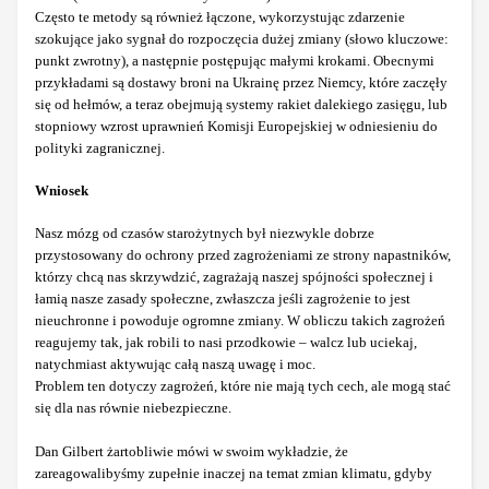
Często te metody są również łączone, wykorzystując zdarzenie
szokujące jako sygnał do rozpoczęcia dużej zmiany (słowo kluczowe:
punkt zwrotny), a następnie postępując małymi krokami. Obecnymi
przykładami są dostawy broni na Ukrainę przez Niemcy, które zaczęły
się od hełmów, a teraz obejmują systemy rakiet dalekiego zasięgu, lub
stopniowy wzrost uprawnień Komisji Europejskiej w odniesieniu do
polityki zagranicznej.
Wniosek
Nasz mózg od czasów starożytnych był niezwykle dobrze
przystosowany do ochrony przed zagrożeniami ze strony napastników,
którzy chcą nas skrzywdzić, zagrażają naszej spójności społecznej i
łamią nasze zasady społeczne, zwłaszcza jeśli zagrożenie to jest
nieuchronne i powoduje ogromne zmiany. W obliczu takich zagrożeń
reagujemy tak, jak robili to nasi przodkowie – walcz lub uciekaj,
natychmiast aktywując całą naszą uwagę i moc.
Problem ten dotyczy zagrożeń, które nie mają tych cech, ale mogą stać
się dla nas równie niebezpieczne.
Dan Gilbert żartobliwie mówi w swoim wykładzie, że
zareagowalibyśmy zupełnie inaczej na temat zmian klimatu, gdyby