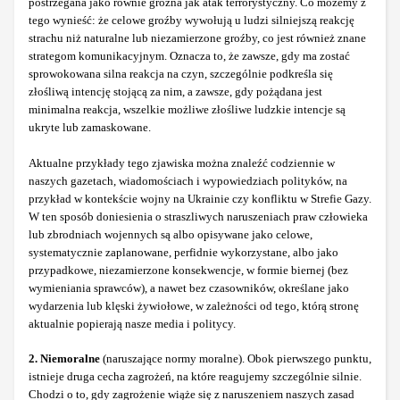
postrzegana jako równie groźna jak atak terrorystyczny. Co możemy z
tego wynieść: że celowe groźby wywołują u ludzi silniejszą reakcję
strachu niż naturalne lub niezamierzone groźby, co jest również znane
strategom komunikacyjnym. Oznacza to, że zawsze, gdy ma zostać
sprowokowana silna reakcja na czyn, szczególnie podkreśla się
złośliwą intencję stojącą za nim, a zawsze, gdy pożądana jest
minimalna reakcja, wszelkie możliwe złośliwe ludzkie intencje są
ukryte lub zamaskowane.
Aktualne przykłady tego zjawiska można znaleźć codziennie w
naszych gazetach, wiadomościach i wypowiedziach polityków, na
przykład w kontekście wojny na Ukrainie czy konfliktu w Strefie Gazy.
W ten sposób doniesienia o straszliwych naruszeniach praw człowieka
lub zbrodniach wojennych są albo opisywane jako celowe,
systematycznie zaplanowane, perfidnie wykorzystane, albo jako
przypadkowe, niezamierzone konsekwencje, w formie biernej (bez
wymieniania sprawców), a nawet bez czasowników, określane jako
wydarzenia lub klęski żywiołowe, w zależności od tego, którą stronę
aktualnie popierają nasze media i politycy.
2. Niemoralne
(naruszające normy moralne). Obok pierwszego punktu,
istnieje druga cecha zagrożeń, na które reagujemy szczególnie silnie.
Chodzi o to, gdy zagrożenie wiąże się z naruszeniem naszych zasad