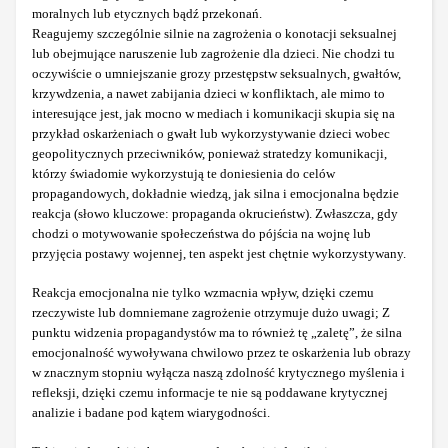
moralnych lub etycznych bądź przekonań.
Reagujemy szczególnie silnie na zagrożenia o konotacji seksualnej
lub obejmujące naruszenie lub zagrożenie dla dzieci. Nie chodzi tu
oczywiście o umniejszanie grozy przestępstw seksualnych, gwałtów,
krzywdzenia, a nawet zabijania dzieci w konfliktach, ale mimo to
interesujące jest, jak mocno w mediach i komunikacji skupia się na
przykład oskarżeniach o gwałt lub wykorzystywanie dzieci wobec
geopolitycznych przeciwników, ponieważ stratedzy komunikacji,
którzy świadomie wykorzystują te doniesienia do celów
propagandowych, dokładnie wiedzą, jak silna i emocjonalna będzie
reakcja (słowo kluczowe: propaganda okrucieństw). Zwłaszcza, gdy
chodzi o motywowanie społeczeństwa do pójścia na wojnę lub
przyjęcia postawy wojennej, ten aspekt jest chętnie wykorzystywany.
Reakcja emocjonalna nie tylko wzmacnia wpływ, dzięki czemu
rzeczywiste lub domniemane zagrożenie otrzymuje dużo uwagi; Z
punktu widzenia propagandystów ma to również tę „zaletę”, że silna
emocjonalność wywoływana chwilowo przez te oskarżenia lub obrazy
w znacznym stopniu wyłącza naszą zdolność krytycznego myślenia i
refleksji, dzięki czemu informacje te nie są poddawane krytycznej
analizie i badane pod kątem wiarygodności.