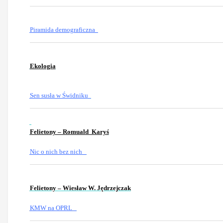
Piramida demograficzna
Ekologia
Sen susła w Świdniku
Felietony – Romuald Karyś
Nic o nich bez nich
Felietony – Wiesław W. Jędrzejczak
KMW na OPRL