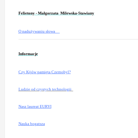
Felietony - Małgorzata Milewska-Stawiany
O nadużywaniu słowa
Informacje
Czy Kijów pamięta Czernobyl?
Ludzie od czystych technologii
Nasz laureat EURYI
Nauka bogatsza