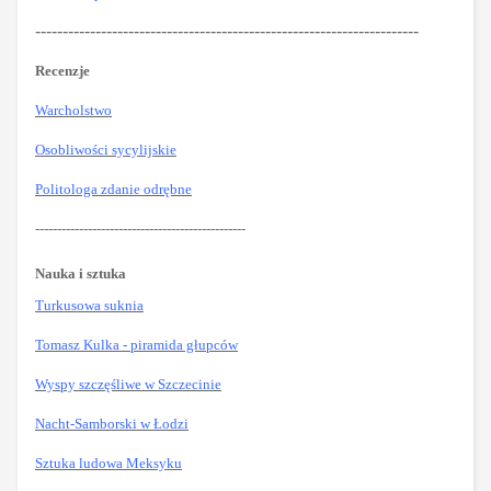
----------------------------------------------------------------------
Recenzje
Warcholstwo
Osobliwości sycylijskie
Politologa zdanie odrębne
------------------------------------------------
Nauka i sztuka
Turkusowa suknia
Tomasz Kulka - piramida głupców
Wyspy szczęśliwe w Szczecinie
Nacht-Samborski w Łodzi
Sztuka ludowa Meksyku