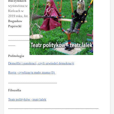
Buczyńskich
wystawiona w
Kielcach w
2019 roku, fot.
Bogusław
Paprocki
---------------------
---------------------
-------
Politologia
Demofile i patokraci, czyli szwindel demokracji
Rosja - cywlizacja mało znana (3)
------------------------------------------------
Filozofia
Teatr polityków - teatr lalek
-----------------------------------------------------------------------