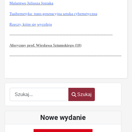
Malarstwo Juliusza Joniaka
Tsaibernetyka: trans generacyjna sztuka cybernetyczna
Rzeczy, które się wycofują
----------------------------------------------------------------------
Aforyzmy prof. Wiesława Sztumskiego (10)
----------------------------------------------------------------------------
Szukaj
Szukaj
Nowe wydanie