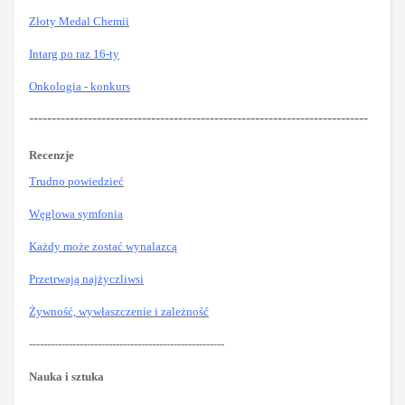
Złoty Medal Chemii
Intarg po raz 16-ty
Onkologia - konkurs
---------------------------------------------------------------------------
Recenzje
Trudno powiedzieć
Węglowa symfonia
Każdy może zostać wynalazcą
Przetrwają najżyczliwsi
Żywność, wywłaszczenie i zależność
------------------------------------------------------
Nauka i sztuka