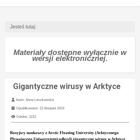
Jesteś tutaj:
Materiały dostępne wyłącznie w
wersji elektronicznej.
Gigantyczne wirusy w Arktyce
Szczegóły
Autor:
Anna Leszkowska
Opublikowano: 22 listopad 2024
Odsłon: 1152
Rosyjscy naukowcy z Arctic Floating University (Arktycznego
Pływającego Uniwersytetu) odkryli gigantyczne wirusy w Arktyce