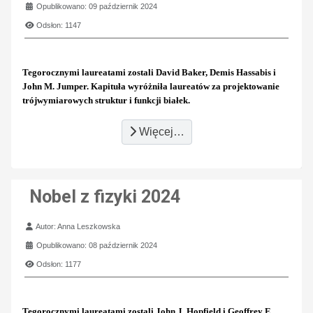
Opublikowano: 09 październik 2024
Odsłon: 1147
Tegorocznymi laureatami zostali David Baker, Demis Hassabis i
John M. Jumper. Kapituła wyróżniła laureatów za projektowanie
trójwymiarowych struktur i funkcji białek.
Więcej…
Nobel z fizyki 2024
Szczegóły
Autor:
Anna Leszkowska
Opublikowano: 08 październik 2024
Odsłon: 1177
Tegorocznymi laureatami zostali John J. Hopfield i Geoffrey E.