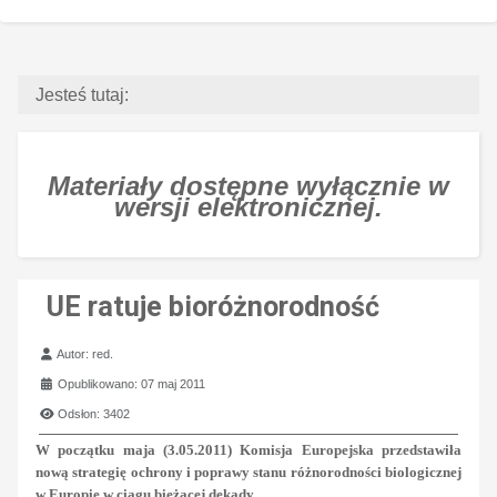
Jesteś tutaj:
Materiały dostępne wyłącznie w
wersji elektronicznej.
UE ratuje bioróżnorodność
Szczegóły
Autor:
red.
Opublikowano: 07 maj 2011
Odsłon: 3402
W początku maja (3.05.2011) Komisja Europejska przedstawiła
nową strategię ochrony i poprawy stanu różnorodności biologicznej
w Europie w ciągu bieżącej dekady.