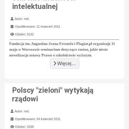
intelektualnej
Szczegóły
Autor:
red.
Opublikowano: 11 kwiecień 2011
Odsłon: 3142
Fundacja im. Augustina-Jeana Fresnela i Plagiat.pl organizuje 11
maja w Warszawie seminarium dotyczące zmian, jakie niesie
nowelizacja ustawy Prawo o szkolnictwie wyższym.
Więcej…
Polscy "zieloni" wytykają
rządowi
Szczegóły
Autor:
red.
Opublikowano: 04 kwiecień 2011
Odsłon: 3168