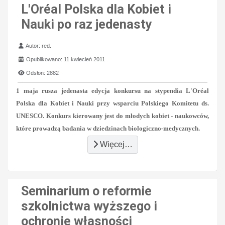
L'Oréal Polska dla Kobiet i
Nauki po raz jedenasty
Szczegóły
Autor:
red.
Opublikowano: 11 kwiecień 2011
Odsłon: 2882
1 maja rusza jedenasta edycja konkursu na stypendia L'Oréal
Polska dla Kobiet i Nauki przy wsparciu Polskiego Komitetu ds.
UNESCO. Konkurs kierowany jest do młodych kobiet - naukowców,
które prowadzą badania w dziedzinach biologiczno-medycznych.
Więcej…
Seminarium o reformie
szkolnictwa wyższego i
ochronie własności