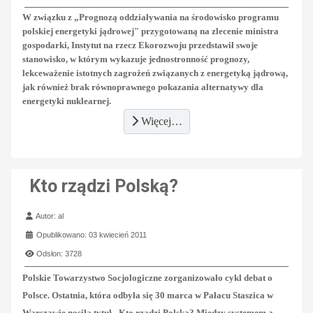
W związku z
„
Prognozą oddziaływania na środowisko programu
polskiej energetyki jądrowej" przygotowaną na zlecenie ministra
gospodarki, Instytut na rzecz Ekorozwoju przedstawił swoje
stanowisko, w którym wykazuje jednostronność prognozy,
lekceważenie istotnych zagrożeń związanych z energetyką jądrową,
jak również brak równoprawnego pokazania alternatywy dla
energetyki nuklearnej.
Więcej…
Kto rządzi Polską?
Szczegóły
Autor:
al
Opublikowano: 03 kwiecień 2011
Odsłon: 3728
Polskie Towarzystwo Socjologiczne zorganizowało cykl debat o
Polsce. Ostatnia, która odbyła się 30 marca w Pałacu Staszica w
Warszawie nosiła tytuł „Kto rządzi Polską? Między systemem a