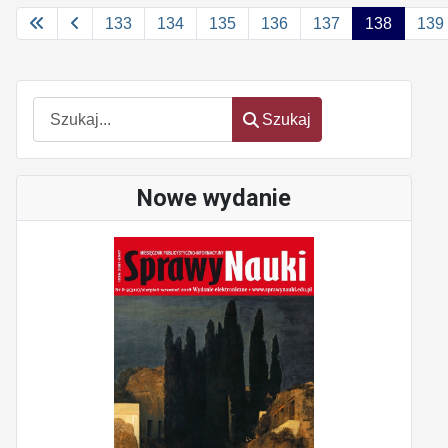
133
134
135
136
137
138
139
Szukaj
Szukaj
Nowe wydanie