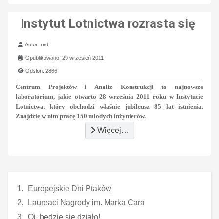
Instytut Lotnictwa rozrasta się
Szczegóły
Autor:
red.
Opublikowano: 29 wrzesień 2011
Odsłon: 2866
Centrum Projektów i Analiz Konstrukcji to najnowsze
laboratorium, jakie otwarto 28 września 2011 roku w Instytucie
Lotnictwa, który obchodzi właśnie jubileusz 85 lat istnienia.
Znajdzie w nim pracę 150 młodych inżynierów.
Więcej…
Europejskie Dni Ptaków
Laureaci Nagrody im. Marka Cara
Oj, będzie się działo!