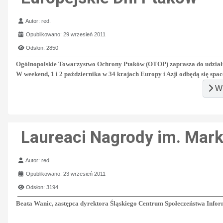
Szczegóły
Autor:
red.
Opublikowano: 29 wrzesień 2011
Odsłon: 2850
Ogólnopolskie Towarzystwo Ochrony Ptaków (OTOP) zaprasza do udziału 
W weekend, 1 i 2 października w 34 krajach Europy i Azji odbędą się spa
Wi
Laureaci Nagrody im. Mark
Szczegóły
Autor:
red.
Opublikowano: 23 wrzesień 2011
Odsłon: 3194
Beata Wanic, zastępca dyrektora Śląskiego Centrum Społeczeństwa Inform