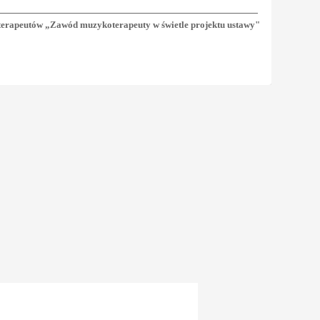
oterapeutów „Zawód muzykoterapeuty w
ś
wietle projektu ustawy"