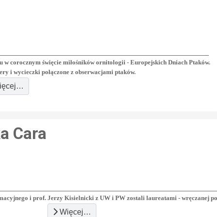
w corocznym święcie miłośników ornitologii - Europejskich Dniach Ptaków.
cery i wycieczki połączone z obserwacjami ptaków.
ęcej…
a Cara
acyjnego i prof. Jerzy Kisielnicki z UW i PW zostali laureatami - wręczanej p
Więcej…