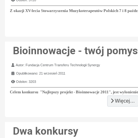
Odsłon: 3720
Z okazji XV-lecia Stowarzyszenia Muzykoterapeutów Polskich 7 i 8 pa
ź
dz
Bioinnowacje - twój pomys
Szczegóły
Autor:
Fundacja Centrum Transferu Technologii Synergy
Opublikowano: 21 wrzesień 2011
Odsłon: 3203
Celem konkursu "Najlepszy projekt - Bioinnowacje 2011", jest wyłonienie 
Więcej…
Dwa konkursy