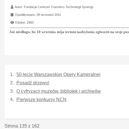
Szczegóły
Autor:
Fundacja Centrum Transferu Technologii Synergy
Opublikowano: 08 wrzesień 2011
Odsłon: 2983
Już niedługo, bo 10 września mija termin nadsyłania zgłoszeń na sesje po
50-lecie Warszawskiej Opery Kameralnej
Posadź drzewo!
O cyfryzacji muzeów, bibliotek i archiwów
Pierwsze konkursy NCN
Strona 135 z 162