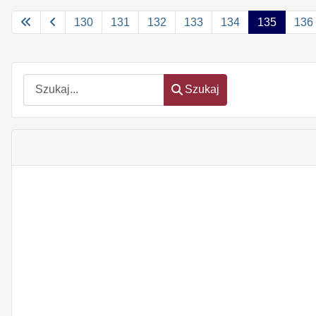
130
131
132
133
134
135
136
Szukaj
Szukaj