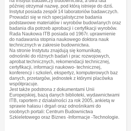
na Instytut Badawczy Budownictwa, a dwa lata
później otrzymał nazwę, pod którą istnieje do dziś.
Instytut posiada zespół 14 laboratoriów badawczych.
Prowadzi się w nich specjalistyczne badania
podstawowe materiałów i wyrobów budowlanych oraz
badania dla potrzeb aprobacji i certyfikacji wyrobów.
Rada Naukowa ITB posiada od 1967r. uprawnienie
do nadawania stopnia naukowego doktora nauk
technicznych w zakresie budownictwa.
Na stronie Instytutu znajdują się komunikaty,
odnośniki do różnych badań i prac rozwojowych,
aprobat technicznych, rekomendacji technicznej,
certyfikacji, informacji naukowo- technicznej,
konferencji i szkoleń, ekspertyz, komputerowych baz
danych, przetargów, jednostek z którymi placówka
współpracuje.
Jest także podstrona z dokumentami Unii
Europejskiej, bazą danych biblioteki, wydawnictwami
ITB, raportem z działalności za rok 2005, ankietą w
sprawie hałasu i drgań oraz odnośnikami do
osobnych portali: Centrum Budownictwa
Szkieletowego oraz Biznes -Informacje -Technologie.