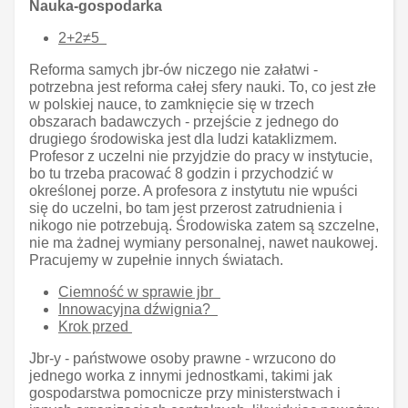
Nauka-gospodarka
2+2≠5
Reforma samych jbr-ów niczego nie załatwi -
potrzebna jest reforma całej sfery nauki. To, co jest złe
w polskiej nauce, to zamknięcie się w trzech
obszarach badawczych - przejście z jednego do
drugiego środowiska jest dla ludzi kataklizmem.
Profesor z uczelni nie przyjdzie do pracy w instytucie,
bo tu trzeba pracować 8 godzin i przychodzić w
określonej porze. A profesora z instytutu nie wpuści
się do uczelni, bo tam jest przerost zatrudnienia i
nikogo nie potrzebują. Środowiska zatem są szczelne,
nie ma żadnej wymiany personalnej, nawet naukowej.
Pracujemy w zupełnie innych światach.
Ciemność w sprawie jbr
Innowacyjna dźwignia?
Krok przed
Jbr-y - państwowe osoby prawne - wrzucono do
jednego worka z innymi jednostkami, takimi jak
gospodarstwa pomocnicze przy ministerstwach i