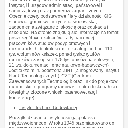
instytucji i urzędów administracji państwowej i
samorządowej oraz partnerów zagranicznych.
Obecnie cztery podstawowe filary działalności GIG
stanowią: górnictwo, inżynieria środowiska,
zagadnienia związane z jakością oraz edukacja i
szkolenia. Na stronie znajdują się informacje na temat
poszczególnych zakładów, rady naukowej,
pracowników, studiów podyplomowych i
doktoranckich, biblioteki (m.in. katalogi on-line, 113
tys. woluminów książek, ponad tysiąc tytułów
roczników czasopism, 178 tys. opisów patentowych,
21 tys. dokumentacji prac naukowo-badawczych).
Jest także m.in. podstrona ZINT (Zintegrowany Instytut
Nauk Technologicznych), CZT (Centrum
Zaawansowanych Technologii) oraz link do projektów
europejskich (programy ramowe, centra doskonałości,
foresighty, złożone wnioski patentowe, targi
konferencje).
Instytut Techniki Budowlanej
Początki działania Instytutu sięgają okresu
międzywojennego. W roku 1945 przemianowano go