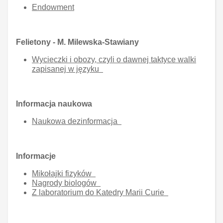
Endowment
Felietony - M. Milewska-Stawiany
Wycieczki i obozy, czyli o dawnej taktyce walki
zapisanej w języku
Informacja naukowa
Naukowa dezinformacja
Informacje
Mikołajki fizyków
Nagrody biologów
Z laboratorium do Katedry Marii Curie