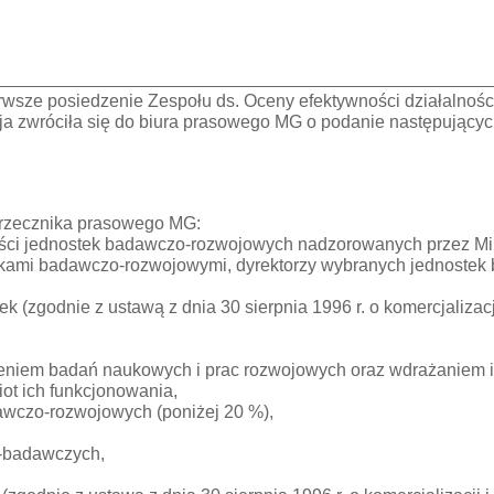
ierwsze posiedzenie Zespołu ds. Oceny efektywności działaln
ja zwróciła się do biura prasowego MG o podanie następujących
 rzecznika prasowego MG:
ości jednostek badawczo-rozwojowych nadzorowanych przez Mi
tkami badawczo-rozwojowymi, dyrektorzy wybranych jednoste
 (zgodnie z ustawą z dnia 30 sierpnia 1996 r. o komercjalizacji 
zeniem badań naukowych i prac rozwojowych oraz wdrażaniem i
ot ich funkcjonowania,
awczo-rozwojowych (poniżej 20 %),
o-badawczych,