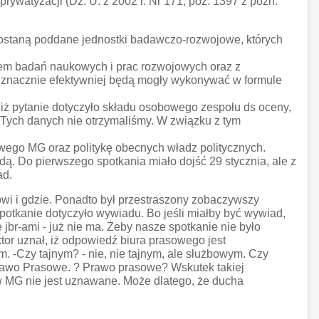
prywatyzacji (Dz. U. z 2002 r. Nr 171, poz. 1397 z późn.
zostaną poddane jednostki badawczo-rozwojowe, których
iem badań naukowych i prac rozwojowych oraz z
ą znacznie efektywniej będą mogły wykonywać w formule
 iż pytanie dotyczyło składu osobowego zespołu ds oceny,
j. Tych danych nie otrzymaliśmy. W związku z tym
owego MG oraz politykę obecnych władz politycznych.
. Do pierwszego spotkania miało dojść 29 stycznia, ale z
ad.
mówi i gdzie. Ponadto był przestraszony zobaczywszy
otkanie dotyczyło wywiadu. Bo jeśli miałby być wywiad,
jbr-ami - już nie ma. Żeby nasze spotkanie nie było
or uznał, iż odpowiedź biura prasowego jest
. -Czy tajnym? - nie, nie tajnym, ale służbowym. Czy
 Prawo Prasowe. ? Prawo prasowe? Wskutek takiej
e w MG nie jest uznawane. Może dlatego, że ducha