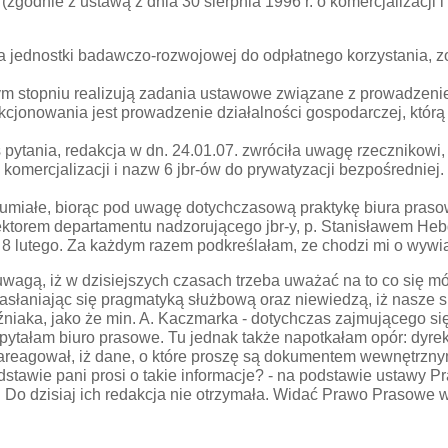
godnie z ustawą z dnia 30 sierpnia 1996 r. o komercjalizacji i 
ia jednostki badawczo-rozwojowej do odpłatnego korzystania, 
łym stopniu realizują zadania ustawowe związane z prowadzen
cjonowania jest prowadzenie działalności gospodarczej, któr
ytania, redakcja w dn. 24.01.07. zwróciła uwagę rzecznikowi,
do komercjalizacji i nazw 6 jbr-ów do prywatyzacji bezpośrednie
rozumiałe, biorąc pod uwagę dotychczasową praktykę biura pras
ktorem departamentu nadzorującego jbr-y, p. Stanisławem Hebdą
 8 lutego. Za każdym razem podkreślałam, ze chodzi mi o wywi
 uwagą, iż w dzisiejszych czasach trzeba uważać na to co się 
słaniając się pragmatyką służbową oraz niewiedzą, iż nasze sp
źniaka, jako że min. A. Kaczmarka - dotychczas zajmującego się 
ytałam biuro prasowe. Tu jednak także napotkałam opór: dyrekt
areagował, iż dane, o które proszę są dokumentem wewnętrznym
odstawie pani prosi o takie informacje? - na podstawie ustawy
ji. Do dzisiaj ich redakcja nie otrzymała. Widać Prawo Prasow