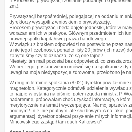
 Procesowi prywatyzacji zostanie poddanych 6 jednostek (z
zm.).
Prywatyzacji bezpośredniej, polegającej na oddaniu mien
dyrektorzy wystąpili z wnioskiem o prywatyzację.
Procesem prywatyzacji będą objęte jednostki, które w ma
wdrażaniem ich w praktyce. Głównym przedmiotem ich funk
prawnej spółki kapitałowej prawa handlowego.
W związku z brakiem odpowiedzi na postawione przez nas p
a nie jego liczebności, ponadto listy 20 jbrów (ich nazw) 
zapytaliśmy czy to oznacza, że są one tajne?
Niestety, ten mail pozostał bez odpowiedzi, co zresztą z
Wobec tego, postanowiłam umówić się na spotkanie z dyre
uwagi na moja niedyspozycje zdrowotna, przełożono je na
W drugim terminie spotkania (8.02.) dyrektor powitał mnie
magnetofon. Kategorycznie odmówił udzielenia wywiadu za
to najpierw pytania na piśmie, potem zgoda ministra P. Wo
nadaremne, próbowałam choć uzyskać informacje, o które p
merytorycznie na temat i wyczerpująca. Na mój sprzeciw z
poufnym?- nie, nie poufnym, ale służbowym. A na jakiej p
argumentacji dyrektor obiecał przysłanie mi tych informac
Mincowskiego zastąpił tam duch Kafkowski?