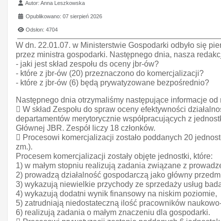
Szczegóły
Autor:
Anna Leszkowska
Opublikowano: 07 sierpień 2026
Odsłon: 4704
W dn. 22.01.07. w Ministerstwie Gospodarki odbyło się p
przez ministra gospodarki. Następnego dnia, nasza redakc
- jaki jest skład zespołu ds oceny jbr-ów?
- które z jbr-ów (20) przeznaczono do komercjalizacji?
- które z jbr-ów (6) będą prywatyzowane bezpośrednio?
Następnego dnia otrzymaliśmy następujące informacje od
 W skład Zespołu do spraw oceny efektywności działaln
departamentów merytorycznie współpracujących z jednos
Głównej JBR. Zespół liczy 18 członków.
 Procesowi komercjalizacji zostało poddanych 20 jednostek
zm.).
Procesem komercjalizacji zostały objęte jednostki, które:
1) w małym stopniu realizują zadania związane z prowad
2) prowadzą działalność gospodarczą jako główny przedmi
3) wykazują niewielkie przychody ze sprzedaży usług bad
4) wykazują dodatni wynik finansowy na niskim poziomie,
5) zatrudniają niedostateczną ilość pracowników naukow
6) realizują zadania o małym znaczeniu dla gospodarki.