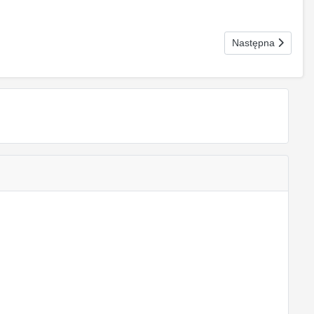
Następna strona: 
Następna