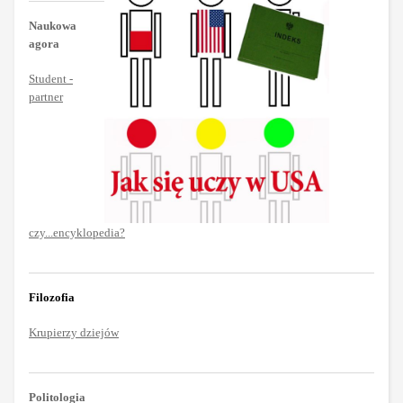
Naukowa
agora
Student -
partner
czy...encyklopedia?
Filozofia
Krupierzy dziejów
Politologia