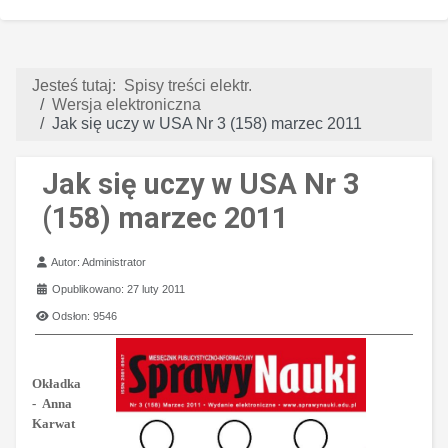
Jesteś tutaj:
Spisy treści elektr.
Wersja elektroniczna
Jak się uczy w USA Nr 3 (158) marzec 2011
Jak się uczy w USA Nr 3
(158) marzec 2011
Szczegóły
Autor:
Administrator
Opublikowano: 27 luty 2011
Odsłon: 9546
Okładka
-
Anna
Karwat