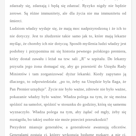
zdarzały się, zdarzają i będą się zdarzać. Ryzyko nigdy nie będzie
zerowe. Są różne immunitety, ale dla życia nie ma immunitetu od
śmierci.
Ludziom władzy wydaje się, że mają moc nadprzyrodzoną i że ich to
nie dotyczy. Jest to złudzenie takie samo jak to, które mają lekarze
myśląc, że choroby ich nie dotyczą. Sposób myślenia ludzi władzy jest
podobny i przypomina mi się historia pewnego polskiego premiera,
który dostał zawału i leżał na tzw. sali „R" w szpitalu. Do lekarzy
przyszła jego żona domagać się, aby go przenieść do Urzędu Rady
Ministrów i tam zorganizować dyżur lekarski. Kiedy zapytano ją
dlaczego, to odpowiedziała: „po to, żeby na Urzędzie była flaga, że
Pan Premier urzęduje". Życie nie było ważne, zdrowie nie było ważne,
pokazanie władzy było ważne. Władza polega na tym, że się można
spóźnić na samolot, spóźnić w stosunku do godziny, którą się samemu
wyznaczyło. Władza polega na tym, aby żądać od mgły, żeby się
rozstąpiła, bo takiej osobie nie może przecież przeszkodzić!
Prezydent mianuje generałów, a generałowie awansują oficerów.
Generałami zostają ci, którzy wykonują bzdurne rozkazy, a nie ci,