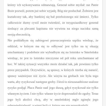
którzy ich wykonywania odmawiają. Generał sobie myślał: raz Panie
Boże pozwól, potem już sobie wyjadę. Bóg nie posłuchał. Żołnierz jest
kształcony tak, aby bardziej się bał przełożonego niż śmierci. Tylko
całkowicie durny cywil może twierdzić, że trzygwiazdkowy generał
siedzący za plecami kapitana nie wywiera na niego nacisku samą
swoją obecnością.
Nie poddałbym się zabiegowi przeszczepienia szpiku wiedząc, że
oddział, w którym ma się to odbywać jest tylko na tę okazję
uruchamiany i podobnie nie wybrałbym się na lotnisko w Smoleńsku
wiedząc, że jest to lotnisko nieczynne od pół roku uruchamiane ad
hoc. W takiej sytuacji wszystko może działać tak, jak powinno tylko
przez przypadek. Oczywiście, są sprawy, w których trzeba się narazić,
sprawy ważniejsze niż życie. Ale wizyta na grobach nie była tego
warta, aby ryzykować następne groby. I ktoś to nieuzasadnione szalone
ryzyko podjął. Płacz Panie nad jego duszą, gdyż ryzykował nie tylko
własnym życiem. I nie tylko własne życie doprowadził do zguby. Teraz
jego byli akolici chcą, aby w smoleńskiej mgle zginęła jego
odpowiedzialność, a winni byli ci, którzy mu nie przeszkodzili.