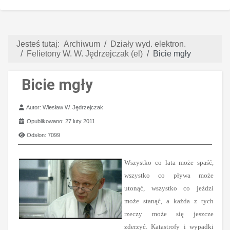
Jesteś tutaj:
Archiwum
Działy wyd. elektron.
Felietony W. W. Jędrzejczak (el)
Bicie mgły
Bicie mgły
Szczegóły
Autor:
Wiesław W. Jędrzejczak
Opublikowano: 27 luty 2011
Odsłon: 7099
Wszystko co lata może spaść,
wszystko co pływa może
utonąć, wszystko co jeździ
może stanąć, a każda z tych
rzeczy może się jeszcze
zderzyć. Katastrofy i wypadki