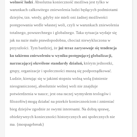
wolność ludzi
. Absolutna konieczność możliwa jest tylko w
warunkach całkowitego zniewolenia ludzi będących podmiotami
dziejów, tzn. wtedy, gdyby nie mieli oni żadnej możliwości
postępowania wedle własnej woli, czyli w warunkach zniewolenia
totalnego, powszechnego i globalnego. Taka sytuacja wydaje się
jak na razie mało prawdopodobna, chociaż niewykluczona w
przyszłości. Tym bardziej, że
już teraz zarysowuje się tendencja
ku takiemu zniewoleniu w wyniku postępującej globalizacji
,
narzuca
jącej
określone standardy działań,
którym jednostki,
grupy, organizacje i społeczności muszą się podporządkować.
Ludzie, kierując się w jakimś stopniu wolną wolą (istnienie
nieograniczonej, absolutnie wolnej woli nie znajduje
potwierdzenia w nauce; jest ona raczej wymysłem teologów i
filozofów) mogą działać na przekór koniecznościom i zmieniać
bieg dziejów zgodnie ze swymi interesami. Na dobrą sprawę,
obiektywnych konieczności historycznych ani społecznych nie
ma. {mospagebreak}