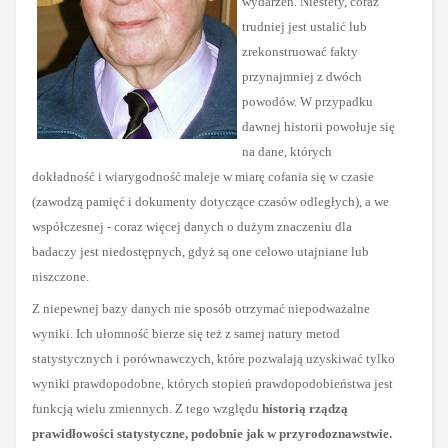
wydarzeń. Niestety, coraz
trudniej jest ustalić lub
zrekonstruować fakty
przynajmniej z dwóch
powodów. W przypadku
dawnej historii powołuje się
na dane, których
dokładność i wiarygodność maleje w miarę cofania się w czasie
(zawodzą pamięć i dokumenty dotyczące czasów odległych), a we
współczesnej - coraz więcej danych o dużym znaczeniu dla
badaczy jest niedostępnych, gdyż są one celowo utajniane lub
niszczone.
Z niepewnej bazy danych nie sposób otrzymać niepodważalne
wyniki
. Ich ułomność bierze się też z samej natury metod
statystycznych i porównawczych, które pozwalają uzyskiwać tylko
wyniki prawdopodobne, których stopień prawdopodobieństwa jest
funkcją wielu zmiennych. Z tego względu
historią rządzą
prawidłowości statystyczne, podobnie jak w przyrodoznawstwie.