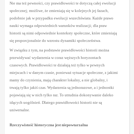
Nie ma też pewności, czy prawidłowości te dotyczą całej ewolucji
społecznej; możliwe, że zmieniają się w kolejnych jej fazach,
podobnie jak w przypadku ewolucji wszechświata. Każde prawo
nauki wymaga odpowiednich warunków realizacji; dla praw
historii są nimi odpowiednie konteksty społeczne, które zmieniają
się proporcjonalnie do wzrostu dynamiki społeczeństwa.
W związku z tym,
na podstawie prawidłowości historii można
przewidywać wydarzenia w coraz węższych horyzontach
czasowych.
Prawidłowości te działają też tylko w pewnych
miejscach i w danym czasie, ponieważ sytuacje społeczne, z jakimi
mamy do czynienia, mają charakter lokalny, a nie globalny, i
trwają tylko jakiś czas. Wydarzenia są jednorazowe, a i jednostki
pojawiają się w nich tylko raz. To utrudnia dokonywanie daleko
idących uogólnień. Dlatego prawidłowości historii nie są
uniwersalne
.
Rzeczywistość historyczna jest niepowtarzalna