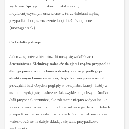
wydarzeń. Sprzyja to postawom fatalistycznym i
indyferentystycznym oraz wierze w to, że dziejami rządzą
przypadki albo przeznaczenie lub jakieś siły tajemne.
{mospagebreak}
Co kształtuje dzieje
Jeden ze sporów w historiozofii toczy się wokół kwestii
determinizmu.
Niektórzy sądzą, że dziejami rządzą przypadki i
dlatego panuje w niej chaos, a drudzy, że dzieje podlegają
obiektywnym koniecznościom, dzięki którym panuje w nich
porządek i ład
. Obydwa poglądy w wersji absolutnej - każdy z
osobna - wydają się niesłuszne. Jak zwykle, racja leży pośrodku.
Jeśli przypadek rozumieć jako zdarzenie nieprzewidywalne lub
nieoczekiwane, a nie jako niezależne od niczego, to wiele takich
przypadków można znaleźć w dziejach. Stąd jednak nie należy
wnioskować, że na dzieje składają się same przypadkowe
wydarzenia.