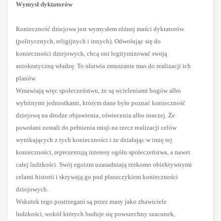
Wymysł dyktatorów
Konieczność dziejowa jest wymysłem różnej maści dyktatorów
(politycznych, religijnych i innych). Odwołując się do
konieczności dziejowych, chcą oni legitymizować swoją
autokratyczną władzę. To ułatwia zmuszanie mas do realizacji ich
planów.
Wmawiają więc społeczeństwu, że są wcieleniami bogów albo
wybitnymi jednostkami, którym dane było poznać konieczność
dziejową na drodze
objawienia, oświecenia albo inaczej. Że
powołani zostali do pełnienia misji na rzecz realizacji celów
wynikających z tych konieczności i że działając w imię tej
konieczności, reprezentują interesy ogółu społeczeństwa,
a nawet
całej ludzkości
. Swój egoizm uzasadniają rzekomo obiektywnymi
celami historii i skrywają go pod płaszczykiem konieczności
dziejowych.
Wskutek tego postrzegani są przez masy jako zbawiciele
ludzkości, wokół których buduje się powszechny szacunek,