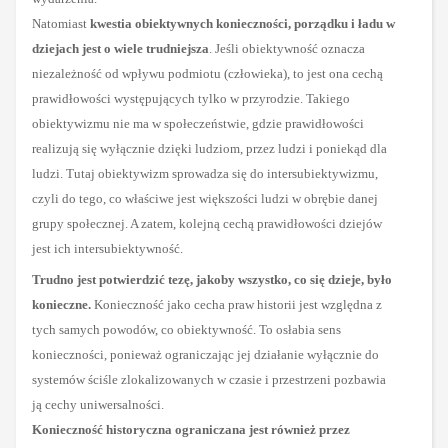
Natomiast
kwestia obiektywnych konieczności, porządku i ładu w
dziejach jest o wiele trudniejsza
. Jeśli obiektywność oznacza
niezależność od wpływu podmiotu (człowieka), to jest ona cechą
prawidłowości występujących tylko w przyrodzie. Takiego
obiektywizmu nie ma w społeczeństwie, gdzie prawidłowości
realizują się wyłącznie dzięki ludziom, przez ludzi i poniekąd dla
ludzi. Tutaj obiektywizm
sprowadza się do intersubiektywizmu,
czyli do tego, co właściwe jest większości ludzi w obrębie danej
grupy społecznej. A zatem, kolejną cechą
prawidłowości dziejów
jest ich intersubiektywność.
Trudno jest potwierdzić tezę, jakoby wszystko, co się dzieje, było
konieczne.
Konieczność jako cecha praw historii jest względna z
tych samych powodów, co obiektywność. To osłabia sens
konieczności, ponieważ ograniczając jej działanie wyłącznie do
systemów
ściśle zlokalizowanych
w czasie i przestrzeni pozbawia
ją cechy uniwersalności.
Konieczność historyczna ograniczana jest również przez