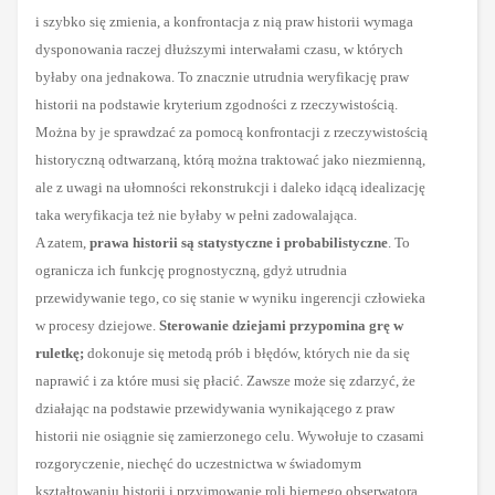
i szybko się zmienia, a konfrontacja z nią praw historii wymaga
dysponowania raczej dłuższymi interwałami czasu, w których
byłaby ona jednakowa. To znacznie utrudnia weryfikację praw
historii na podstawie kryterium zgodności z rzeczywistością.
Można by je sprawdzać za pomocą konfrontacji z rzeczywistością
historyczną odtwarzaną, któr
ą
można traktować jako niezmienną,
ale z uwagi na ułomności rekonstrukcji i daleko idącą idealizację
taka weryfikacja też nie byłaby w pełni zadowalająca.
A zatem,
prawa historii są statystyczne i probabilistyczne
. To
ogranicza ich funkcję prognostyczną, gdyż utrudnia
przewidywanie tego, co się stanie w wyniku ingerencji człowieka
w procesy dziejowe.
Sterowanie dziejami przypomina grę w
ruletkę;
dokonuje się metodą prób i błędów, których nie da się
naprawić i za które musi się płacić. Zawsze może się zdarzyć, że
działając na podstawie przewidywania wynikającego z praw
historii nie osiągnie się zamierzonego celu. Wywołuje to czasami
rozgoryczenie, niechęć do uczestnictwa w świadomym
kształtowaniu historii i przyjmowanie roli biernego obserwatora