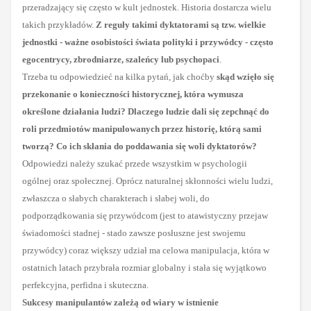
przeradzający się często w kult jednostek. Historia dostarcza wielu
takich przykładów.
Z reguły takimi dyktatorami są tzw. wielkie
jednostki - ważne osobistości świata polityki i przywódcy - często
egocentrycy, zbrodniarze, szaleńcy lub psychopaci
.
Trzeba tu odpowiedzieć na kilka pytań, jak choćby
skąd wzięło się
przekonanie o konieczności historycznej, która wymusza
określone działania ludzi?
Dlaczego ludzie dali się zepchnąć do
roli przedmiotów manipulowanych przez historię, którą sami
tworzą? Co ich skłania do poddawania się woli dyktatorów?
Odpowiedzi należy szukać przede wszystkim w psychologii
ogólnej oraz społecznej. Oprócz naturalnej skłonności wielu ludzi,
zwłaszcza o słabych charakterach i słabej woli, do
podporządkowania się przywódcom (jest to atawistyczny przejaw
świadomości stadnej - stado zawsze posłuszne jest
swojemu
przywódcy)
coraz większy udział ma celowa manipulacja, która w
ostatnich latach przybrała rozmiar globalny i stała się wyjątkowo
perfekcyjna, perfidna i skuteczna.
Sukcesy manipulantów zależą od wiary w istnienie