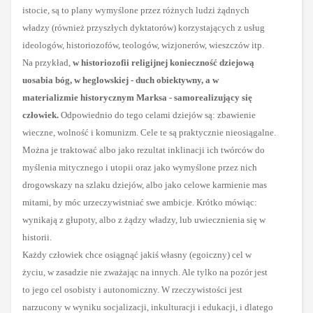
istocie, są to plany wymyślone przez różnych ludzi żądnych
władzy (również przyszłych dyktatorów) korzystających z usług
ideologów, historiozofów, teologów, wizjonerów, wieszczów itp.
Na przykład,
w historiozofii religijnej konieczność dziejową
uosabia bóg, w heglowskiej - duch obiektywny, a w
materializmie historycznym Marksa - samorealizujący się
człowiek.
Odpowiednio do tego celami dziejów są: zbawienie
wieczne, wolność i komunizm. Cele te są praktycznie nieosiągalne.
Można je traktować albo jako rezultat inklinacji ich twórców do
myślenia mitycznego i utopii oraz jako wymyślone przez nich
drogowskazy na szlaku dziejów, albo jako celowe karmienie mas
mitami, by móc urzeczywistniać swe ambicje. Krótko mówiąc:
wynikają z głupoty, albo z żądzy władzy, lub uwiecznienia się w
historii.
Każdy człowiek chce osiągnąć jakiś własny (egoiczny) cel w
życiu, w zasadzie nie zważając na innych. Ale tylko na pozór jest
to jego cel osobisty i autonomiczny. W rzeczywistości jest
narzucony w wyniku socjalizacji, inkulturacji i edukacji, i dlatego