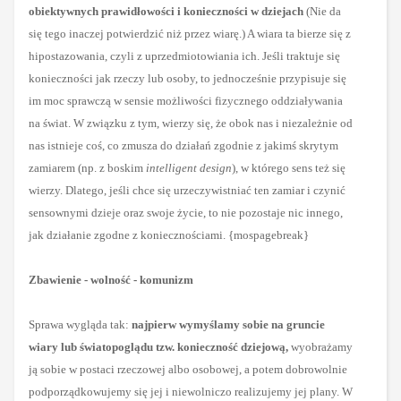
obiektywnych prawidłowości i konieczności w dziejach
(Nie da
się tego inaczej potwierdzić niż
przez wiarę.) A wiara ta bierze się z
hipostazowania, czyli z uprzedmiotowiania ich. Jeśli traktuje się
konieczności jak rzeczy lub osoby, to jednocześnie przypisuje się
im moc sprawczą w sensie możliwości fizycznego oddziaływania
na świat. W związku z tym, wierzy się, że obok nas i niezależnie od
nas istnieje coś, co zmusza do działań zgodnie z jakimś skrytym
zamiarem
(np. z boskim
intelligent design
),
w którego sens też się
wierzy. Dlatego, jeśli chce się urzeczywistniać ten zamiar i czynić
sensownymi dzieje oraz swoje życie, to nie pozostaje nic innego,
jak działanie zgodne z koniecznościami. {mospagebreak}
Zbawienie - wolność - komunizm
Sprawa wygląda tak:
najpierw wymyślamy sobie na gruncie
wiary lub światopoglądu tzw. konieczność dziejową,
wyobrażamy
ją sobie w postaci rzeczowej albo osobowej, a potem dobrowolnie
podporządkowujemy się jej i niewolniczo realizujemy jej plany. W