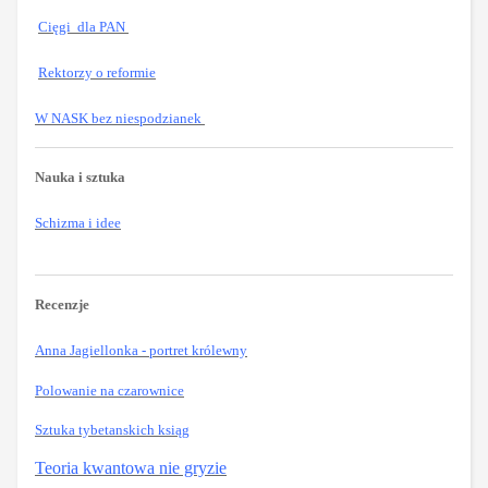
Cięgi dla PAN
Rektorzy o reformie
W NASK bez niespodzianek
Nauka i sztuka
Schizma i idee
Recenzje
Anna Jagiellonka - portret królewny
Polowanie na czarownice
Sztuka tybetanskich ksiąg
Teoria kwantowa nie gryzie