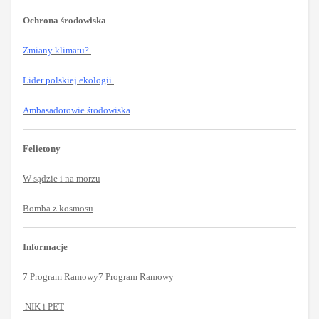
Ochrona środowiska
Zmiany klimatu?
Lider polskiej ekologii
Ambasadorowie środowiska
Felietony
W sądzie i na morzu
Bomba z kosmosu
Informacje
7 Program Ramowy7 Program Ramowy
NIK i PET