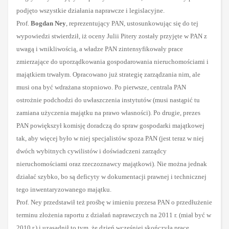
podjęto wszystkie działania naprawcze i legislacyjne.
Prof.
Bogdan Ney
, reprezentujący PAN, ustosunkowując się do tej
wypowiedzi stwierdził, iż oceny Julii Pitery zostały przyjęte w PAN z
uwagą i wnikliwością, a władze PAN zintensyfikowały prace
zmierzające do uporządkowania gospodarowania nieruchomościami i
majątkiem trwałym. Opracowano już strategię zarządzania nim, ale
musi ona być wdrażana stopniowo. Po pierwsze, centrala PAN
ostrożnie podchodzi do uwłaszczenia instytutów (musi nastąpić tu
zamiana użyczenia majątku na prawo własności). Po drugie, prezes
PAN powiększył komisję doradczą do spraw gospodarki majątkowej
tak, aby więcej było w niej specjalistów spoza PAN (jest teraz w niej
dwóch wybitnych cywilistów i doświadczeni zarządcy
nieruchomościami oraz rzeczoznawcy majątkowi). Nie można jednak
działać szybko, bo są deficyty w dokumentacji prawnej i technicznej
tego inwentaryzowanego majątku.
Prof. Ney przedstawił też prośbę w imieniu prezesa PAN o przedłużenie
terminu złożenia raportu z działań naprawczych na 2011 r. (miał być w
2010 r.) i uzasadnił to tym, że dzień wcześniej skończyła pracę