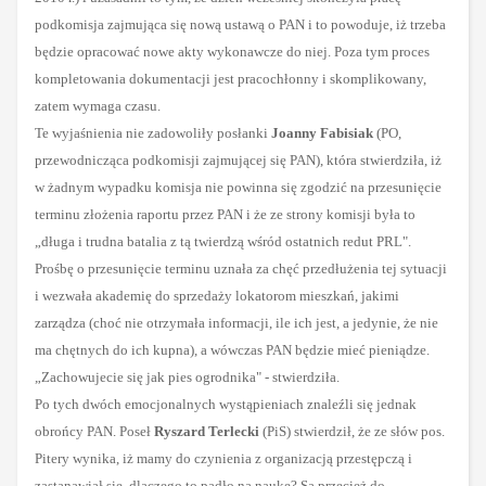
podkomisja zajmująca się nową ustawą o PAN i to powoduje, iż trzeba
będzie opracować nowe akty wykonawcze do niej. Poza tym proces
kompletowania dokumentacji jest pracochłonny i skomplikowany,
zatem wymaga czasu.
Te wyjaśnienia nie zadowoliły posłanki
Joanny Fabisiak
(PO,
przewodnicząca podkomisji zajmującej się PAN), która stwierdziła, iż
w żadnym wypadku komisja nie powinna się zgodzić na przesunięcie
terminu złożenia raportu przez PAN i że ze strony komisji była to
„długa i trudna batalia z tą twierdzą wśród ostatnich redut PRL".
Prośbę o przesunięcie terminu uznała za chęć przedłużenia tej sytuacji
i wezwała akademię do sprzedaży lokatorom mieszkań, jakimi
zarządza (choć nie otrzymała informacji, ile ich jest, a jedynie, że nie
ma chętnych do ich kupna), a wówczas PAN będzie mieć pieniądze.
„Zachowujecie się jak pies ogrodnika" - stwierdziła.
Po tych dwóch emocjonalnych wystąpieniach znaleźli się jednak
obrońcy PAN. Poseł
Ryszard Terlecki
(PiS) stwierdził, że ze słów pos.
Pitery wynika, iż mamy do czynienia z organizacją przestępczą i
zastanawiał się, dlaczego to padło na naukę? Są przecież do