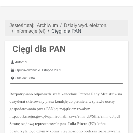
Jesteś tutaj:
Archiwum
Działy wyd. elektron.
Informacje (el)
Cięgi dla PAN
Cięgi dla PAN
Szczegóły
Autor:
al
Opublikowano: 20 listopad 2009
Odsłon: 5884
Rozpatrywano odpowiedź szefa kancelarii Prezesa Rady Ministrów na
dezyderat skierowany przez komisję do premiera w sprawie oceny
gospodarowania przez PAN jej majątkiem trwałym.
http://orka.sejm.gov.pl/opinie6.nsf/nazwa/enm_d8/$file/enm_d8.pdf
Stronę rządową reprezentowała pos.
Julia Pitera
(PO), która
powtórzyła to, o czym w komisji tej mówiono podczas rozpatrywania