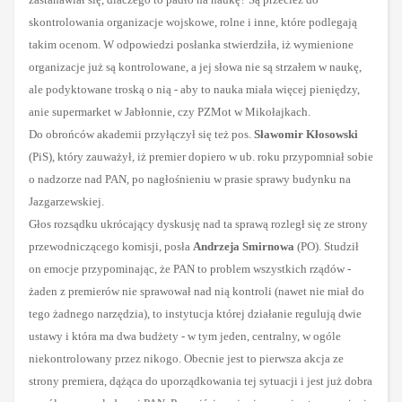
skontrolowania organizacje wojskowe, rolne i inne, które podlegają
takim ocenom. W odpowiedzi posłanka stwierdziła, iż wymienione
organizacje już są kontrolowane, a jej słowa nie są strzałem w naukę,
ale podyktowane troską o nią - aby to nauka miała więcej pieniędzy,
anie supermarket w Jabłonnie, czy PZMot w Mikołajkach.
Do obrońców akademii przyłączył się też pos.
Sławomir Kłosowski
(PiS), który zauważył, iż premier dopiero w ub. roku przypomniał sobie
o nadzorze nad PAN, po nagłośnieniu w prasie sprawy budynku na
Jazgarzewskiej.
Głos rozsądku ukrócający dyskusję nad ta sprawą rozległ się ze strony
przewodniczącego komisji, posła
Andrzeja Smirnowa
(PO). Studził
on emocje przypominając, że PAN to problem wszystkich rządów -
żaden z premierów nie sprawował nad nią kontroli (nawet nie miał do
tego żadnego narzędzia), to instytucja której działanie regulują dwie
ustawy i która ma dwa budżety - w tym jeden, centralny, w ogóle
niekontrolowany przez nikogo. Obecnie jest to pierwsza akcja ze
strony premiera, dążąca do uporządkowania tej sytuacji i jest już dobra