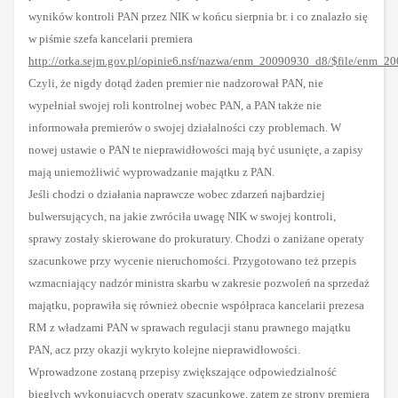
wyników kontroli PAN przez NIK w końcu sierpnia br. i co znalazło się
w piśmie szefa kancelarii premiera
http://orka.sejm.gov.pl/opinie6.nsf/nazwa/enm_20090930_d8/$file/enm_2
Czyli, że nigdy dotąd żaden premier nie nadzorował PAN, nie
wypełniał swojej roli kontrolnej wobec PAN, a PAN także nie
informowała premierów o swojej działalności czy problemach. W
nowej ustawie o PAN te nieprawidłowości mają być usunięte, a zapisy
mają uniemożliwić wyprowadzanie majątku z PAN.
Jeśli chodzi o działania naprawcze wobec zdarzeń najbardziej
bulwersujących, na jakie zwróciła uwagę NIK w swojej kontroli,
sprawy zostały skierowane do prokuratury. Chodzi o zaniżane operaty
szacunkowe przy wycenie nieruchomości. Przygotowano też przepis
wzmacniający nadzór ministra skarbu w zakresie pozwoleń na sprzedaż
majątku, poprawiła się również obecnie współpraca kancelarii prezesa
RM z władzami PAN w sprawach regulacji stanu prawnego majątku
PAN, acz przy okazji wykryto kolejne nieprawidłowości.
Wprowadzone zostaną przepisy zwiększające odpowiedzialność
biegłych wykonujących operaty szacunkowe, zatem ze strony premiera