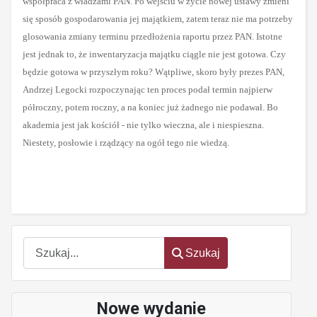
współpraca z władzami PAN. Po wejściu w życie nowej ustawy zmieni
się sposób gospodarowania jej majątkiem, zatem teraz nie ma potrzeby
glosowania zmiany terminu przedłożenia raportu przez PAN. Istotne
jest jednak to, że inwentaryzacja majątku ciągle nie jest gotowa. Czy
będzie gotowa w przyszłym roku? Wątpliwe, skoro były prezes PAN,
Andrzej Legocki rozpoczynając ten proces podał termin najpierw
półroczny, potem roczny, a na koniec już żadnego nie podawał. Bo
akademia jest jak kościół - nie tylko wieczna, ale i niespieszna.
Niestety, posłowie i rządzący na ogół tego nie wiedzą.
oem
software
Szukaj
Szukaj
Nowe wydanie