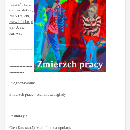
"
Tłum"
, akryl,
olej na płótnie,
200x150 cm,
www.kalitko.pl
opr.
Anna
Karwat
----------------
----------------
----------------
----------------
----------
Prognozowanie
Zmierzch pracy - scenariusz zagłady
-------------------------------------------------------------------------
Politologia
Cień Kosowa(5). Medialna manipulacja