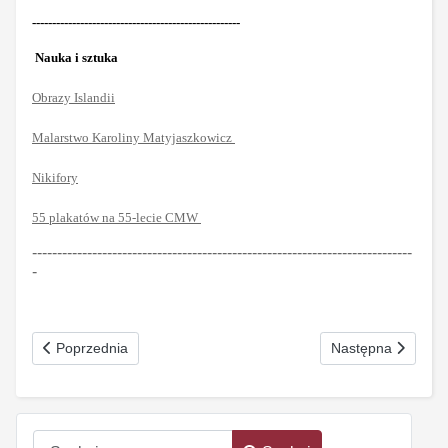
----------------------------------------------------
Nauka i sztuka
Obrazy Islandii
Malarstwo Karoliny Matyjaszkowicz
Nikifory
55 plakatów na 55-lecie CMW
----------------------------------------------------------------------------
-
Poprzednia strona: Krucjata jest w nas Nr 3 (198) marzec 2015
Następna strona: 
Poprzednia
Następna
Szukaj