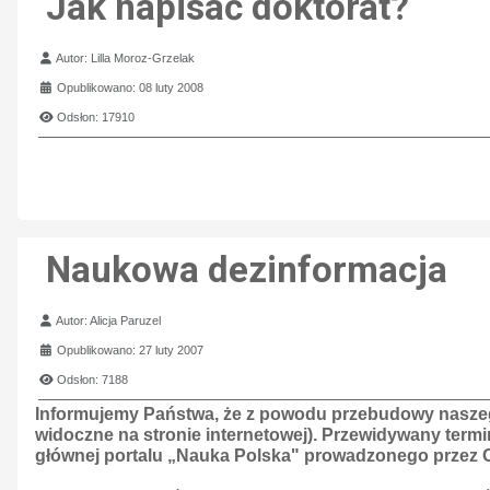
Jak napisać doktorat?
Szczegóły
Autor:
Lilla Moroz-Grzelak
Opublikowano: 08 luty 2008
Odsłon: 17910
Naukowa dezinformacja
Szczegóły
Autor:
Alicja Paruzel
Opublikowano: 27 luty 2007
Odsłon: 7188
Informujemy Państwa, że z powodu przebudowy naszego 
widoczne na stronie internetowej). Przewidywany termi
głównej portalu „Nauka Polska" prowadzonego przez Oś