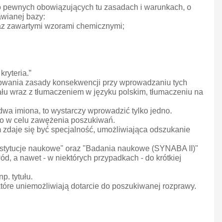
 o pewnych obowiązujących tu zasadach i warunkach, o
wianej bazy:
raz zawartymi wzorami chemicznymi;
ryteria.”
sowania zasady konsekwencji przy wprowadzaniu tych
ału wraz z tłumaczeniem w języku polskim, tłumaczeniu na
wa imiona, to wystarczy wprowadzić tylko jedno.
ko w celu zawężenia poszukiwań.
zdaje się być specjalność, umożliwiająca odszukanie
Instytucje naukowe" oraz "Badania naukowe (SYNABA II)"
wód, a nawet - w niektórych przypadkach - do krótkiej
p. tytułu.
óre uniemożliwiają dotarcie do poszukiwanej rozprawy.