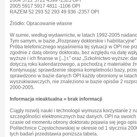
2004 5722 5722 4399 -1323 OPI
2005 5917 5917 4811 -1106 OPI
RAZEM 52 293 52 293 49 936 -2357 OPI
Źródło: Opracowanie własne
W sumie, według wydawnictw, w latach 1992-2005 nadano 5
Tym samym, w bazie „Rozprawy doktorskie i habilitacyjne” 
Próba telefonicznego wyjaśnienia tej sytuacji w OPI nie p
zgodnie z datą obrony doktoratu, bez względu na datę wpł
wyższe i ich finanse w [...] r.” oraz „Szkolnictwo wyższ
dotyczą roku kalendarzowego, a pochodzą z materiałów ź
Kontynuując sprawdzenie stopnia kompletności bazy, prze
sprawdzono w bazie danych OPI każdy obroniony w latach 
wyszukiwawczych, nie znaleziono w bazie opisów 2 rozpra
2000-2005.
Informacja nieaktualna = brak informacji
Ciągły rozwój nauki i technologii wymusza korzystanie z na
szczególności elektronicznych baz danych. OPI na swoich
czasie od momentu obrony doktoratu pojawia się jego opis
Politechnice Częstochowskiej w okresie od 1 stycznia 2006
tych badań przedstawia poniższa tabela.