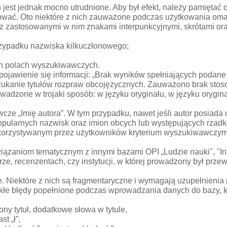
 jest jednak mocno utrudnione. Aby był efekt, należy pamiętać
ować. Oto niektóre z nich zauważone podczas użytkowania oma
e z zastosowanymi w nim znakami interpunkcyjnymi, skrótami o
rzypadku nazwiska kilkuczłonowego;
ych polach wyszukiwawczych.
awienie się informacji: „Brak wyników spełniających podane k
zukanie tytułów rozpraw obcojęzycznych. Zauważono brak sto
wadzone w trojaki sposób: w języku oryginału, w języku orygin
e „Imię autora”. W tym przypadku, nawet jeśli autor posiada d
opularnych nazwisk oraz imion obcych lub występujących rzad
korzystywanym przez użytkowników kryterium wyszukiwawczym 
wiązaniom tematycznym z innymi bazami OPI „Ludzie nauki", "
orze, recenzentach, czy instytucji, w której prowadzony był prze
. Niektóre z nich są fragmentaryczne i wymagają uzupełnienia n
łe błędy popełnione podczas wprowadzania danych do bazy, kt
ony tytuł, dodatkowe słowa w tytule,
st „ł”,