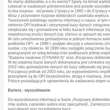
Ile mamy doktoratów, a o ilu wiemy? Spory na temat wartoś
cytowań w naukowym piśmiennictwie jest przede wszystkim
liczba rozpraw - od prawie 2 tysięcy w 1992 r do 6 tysięcy 
Wraz z przyrostem rozpraw doktorskich zaistniała większa 
Tworzeniem polskiego systemu informacji o nauce, w tym r
istnienia OPI budował i utrzymywał bazy danych związane
zwiększała się i gromadzone w kilku bazach informacje (np
niejednoznaczności danych (np. różnice w opisach tej sa
W celu umożliwienia gromadzenia w jednym formacie wielu
podkreśla OPI - w 1998 r. podjęto decyzję o utworzeniu zin
osobie, czy obiekcie. W 1999 roku nastąpiło połączenie ba
powiązanymi ze sobą tematycznie podbazami jednej wspóln
"Badania naukowe (SYNABA II)" oraz „Rozprawy doktorskie 
W tej ostatniej bazie danych dokonywana jest centralna r
2002 roku gromadzenie danych do bazy odbywało się przy 
Począwszy jednak od 2003 roku, po wypowiedzeniu współpra
przesyłane są do OPI bezpośrednio, drogą e-mailową. Jest t
Polsce posiadających uprawnienia do nadawania stopni n
Bariera - wyszukiwanie
Do wyszukiwania informacji w bazie „Rozprawy doktorskie i
imię autora, nazwisko autora oraz specjalność. Zamieszczo
poszukiwań oraz przeglądania bazy.