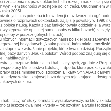
ci i znaczenia rozpraw doktorskich dla rozwoju nauki toczą się 
 wynikiem trudności w dostępie do ich treści. Utrudnieniem w
w roku 2005!
niż dotychczas potrzeba ich ewidencji oraz tworzenia ogólnodos
ównież o rozprawach doktorskich, zajął się powstały w 1990 r.
 z polską nauką. Każda z baz funkcjonowała oddzielnie, a wraz
. występowanie opisu tej samej osoby w kilku bazach) zaczęły 
mej osoby w poszczególnych bazach).
 różnych informacji dotyczących nauki polskiej oraz zapewnie
tegrowanej bazy danych „Nauka polska”, która miała umożliwić u
z i stopniowe wdrażanie projektu, które trwa do dzisiaj. Począ
ej bazy danych „Nauka polska”. Wśród podbaz znajdują się obe
i habilitacyjne”.
ejestracja rozpraw doktorskich i habilitacyjnych, zgodnie z R
współpracy Ministerstwa Edukacji i Sportu, które przekazywa
cy przez ministerstwo, zgłoszenia i karty SYNABA z danymi m.
o jedyna w skali krajowej baza danych rejestrująca i udostępnia
aukowych doktora.
 habilitacyjne” służy formularz wyszukiwawczy, na który składaj
no tu jeszcze dwa inne kryteria – rok uzyskania tytułu i rodza