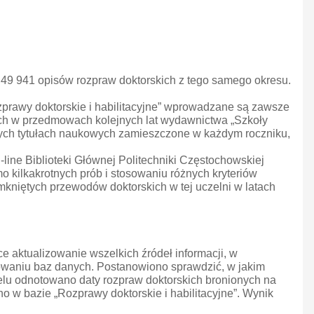
 49 941 opisów rozpraw doktorskich z tego samego okresu.
ozprawy doktorskie i habilitacyjne” wprowadzane są zawsze
tych w przedmowach kolejnych lat wydawnictwa „Szkoły
danych tytułach naukowych zamieszczone w każdym roczniku,
ine Biblioteki Głównej Politechniki Częstochowskiej
 kilkakrotnych prób i stosowaniu różnych kryteriów
kniętych przewodów doktorskich w tej uczelni w latach
ce aktualizowanie wszelkich źródeł informacji, w
zowaniu baz danych. Postanowiono sprawdzić, w jakim
celu odnotowano daty rozpraw doktorskich bronionych na
no w bazie „Rozprawy doktorskie i habilitacyjne”. Wynik