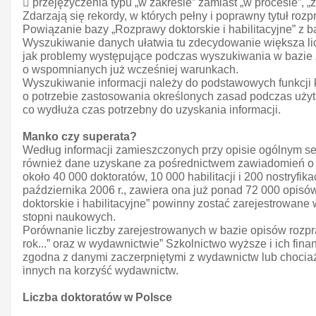
 przejęzyczenia typu „w zakresie” zamiast „w procesie”, „
Zdarzają się rekordy, w których pełny i poprawny tytuł ro
Powiązanie bazy „Rozprawy doktorskie i habilitacyjne” z
Wyszukiwanie danych ułatwia tu zdecydowanie większa licz
jak problemy występujące podczas wyszukiwania w bazie 
o wspomnianych już wcześniej warunkach.
Wyszukiwanie informacji należy do podstawowych funkcji ka
o potrzebie zastosowania określonych zasad podczas uż
co wydłuża czas potrzebny do uzyskania informacji.
Manko czy superata?
Według informacji zamieszczonych przy opisie ogólnym serw
również dane uzyskane za pośrednictwem zawiadomień o ha
około 40 000 doktoratów, 10 000 habilitacji i 200 nostryf
października 2006 r., zawiera ona już ponad 72 000 opisów
doktorskie i habilitacyjne” powinny zostać zarejestrowane
stopni naukowych.
Porównanie liczby zarejestrowanych w bazie opisów rozp
rok...” oraz w wydawnictwie” Szkolnictwo wyższe i ich finan
zgodna z danymi zaczerpniętymi z wydawnictw lub chociażb
innych na korzyść wydawnictw.
Liczba doktoratów w Polsce