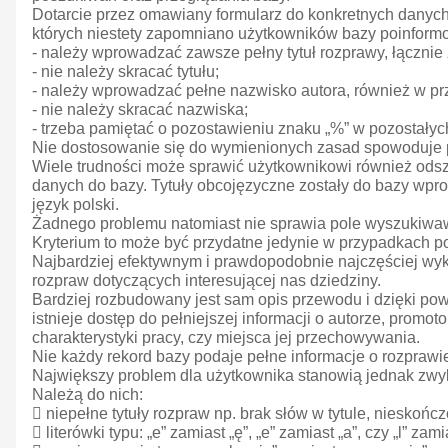
Dotarcie przez omawiany formularz do konkretnych danych
których niestety zapomniano użytkowników bazy poinform
- należy wprowadzać zawsze pełny tytuł rozprawy, łączni
- nie należy skracać tytułu;
- należy wprowadzać pełne nazwisko autora, również w p
- nie należy skracać nazwiska;
- trzeba pamiętać o pozostawieniu znaku „%” w pozostał
Nie dostosowanie się do wymienionych zasad spowoduje poj
Wiele trudności może sprawić użytkownikowi również ods
danych do bazy. Tytuły obcojęzyczne zostały do bazy wpro
język polski.
Żadnego problemu natomiast nie sprawia pole wyszukiwawcz
Kryterium to może być przydatne jedynie w przypadkach p
Najbardziej efektywnym i prawdopodobnie najczęściej wy
rozpraw dotyczących interesującej nas dziedziny.
Bardziej rozbudowany jest sam opis przewodu i dzięki po
istnieje dostęp do pełniejszej informacji o autorze, promot
charakterystyki pracy, czy miejsca jej przechowywania.
Nie każdy rekord bazy podaje pełne informacje o rozprawie
Największy problem dla użytkownika stanowią jednak zwyk
Należą do nich:
 niepełne tytuły rozpraw np. brak słów w tytule, nieskończ
 literówki typu: „e” zamiast „ę”, „e” zamiast „a”, czy „l” zamia