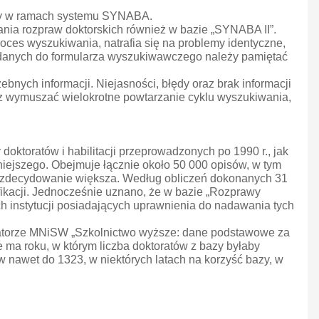
słany w ramach systemu SYNABA.
nia rozpraw doktorskich również w bazie „SYNABA II”.
oces wyszukiwania, natrafia się na problemy identyczne,
 danych do formularza wyszukiwawczego należy pamiętać
bnych informacji. Niejasności, błędy oraz brak informacji
z wymuszać wielokrotne powtarzanie cyklu wyszukiwania,
doktoratów i habilitacji przeprowadzonych po 1990 r., jak
iejszego. Obejmuje łącznie około 50 000 opisów, w tym
jest zdecydowanie większa. Według obliczeń dokonanych 31
yfikacji. Jednocześnie uznano, że w bazie „Rozprawy
ich instytucji posiadających uprawnienia do nadawania tych
matorze MNiSW „Szkolnictwo wyższe: dane podstawowe za
ie ma roku, w którym liczba doktoratów z bazy byłaby
 nawet do 1323, w niektórych latach na korzyść bazy, w