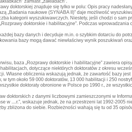
zakładkach” zamiast „zakładach”.
zprawy doktorskiej znajduje się tylko w polu: Opis pracy nade
 bazą „Badania naukowe (SYNABA II)” daje możliwość wyszukiwa
ba kategorii wyszukiwawczych. Niestety, jeśli chodzi o sam pr
„Rozprawy doktorskie i habilitacyjne”. Podczas wprowadzania
żdej bazy danych i decyduje m.in. o szybkim dotarciu do potrze
ytkowania bazy mogą dawać niewłaściwy wynik poszukiwań ora
isu, baza „Rozprawy doktorskie i habilitacyjne” zawiera opisy 
bilitacjach, dotyczące niektórych doktoratów z okresu wcześn
ikacji. Własne obliczenia wskazują jednak, że zawartość bazy 
, w tym około 59 000 doktoratów, 13 000 habilitacji i 250 nostr
 wszystkie doktoraty obronione w Polsce po 1990 r., ze wszystk
raw doktorskich z danymi liczbowymi zamieszczonymi w Infor
se w ....r.”, wskazuje jednak, że na przestrzeni lat 1992-2005 n
y zbliżona do siebie. Rozbieżności wahają się tu od 35 opisów