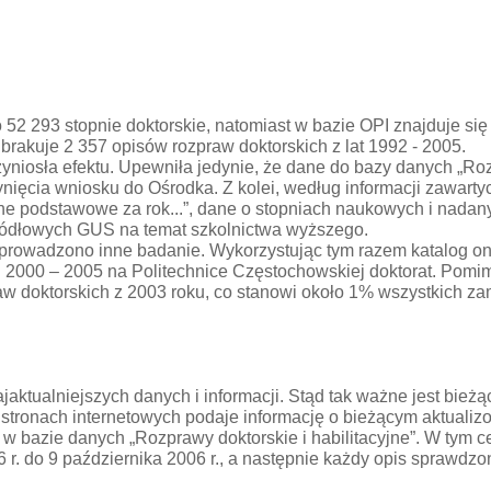
2 293 stopnie doktorskie, natomiast w bazie OPI znajduje się
brakuje 2 357 opisów rozpraw doktorskich z lat 1992 - 2005.
rzyniosła efektu. Upewniła jedynie, że dane do bazy danych „R
ynięcia wniosku do Ośrodka. Z kolei, według informacji zawar
e: dane podstawowe za rok...”, dane o stopniach naukowych i na
ródłowych GUS na temat szkolnictwa wyższego.
prowadzono inne badanie. Wykorzystując tym razem katalog on-l
2000 – 2005 na Politechnice Częstochowskiej doktorat. Pomimo
w doktorskich z 2003 roku, co stanowi około 1% wszystkich zam
jaktualniejszych danych i informacji. Stąd tak ważne jest bieżą
 stronach internetowych podaje informację o bieżącym aktuali
 w bazie danych „Rozprawy doktorskie i habilitacyjne”. W tym 
 r. do 9 października 2006 r., a następnie każdy opis sprawdzo