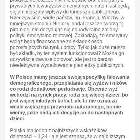
prywatnych towarzystw emerytalnych, natomiast będą
się zmniejszały wpływy do funduszu publicznego.
Rzeczywiście, wiele państw, np. Francja, Włochy, w
mniejszym stopniu Niemcy, nadal jeszcze tworzą tę
piramidę, nie decydując się na radykalne zmiany
polityki emerytalno-rentowej. Zakładają, że emerytury
wciąż będą finansowane ze składek osób
pozostających na rynku pracy. Tylko jak duże muszą
być składki, by ten system funkcjonował? Można go
oczywiście zawsze dotować, ale jest to bardzo
nieefektywne wydatkowanie pieniędzy publicznych.
W Polsce mamy jeszcze swoją specyfikę falowania
demograficznego, przeplatania się wyżów i niżów,
co rodzi dodatkowe perturbacje. Obecnie wyż
wchodzi na rynek pracy, rodzi się więcej dzieci, bo
jest więcej młodych kobiet, ale to nie oznacza
wcale większego przyrostu naturalnego, bo nie
wiemy, jakie będą ich decyzje co do następnych
dzieci.
Polska ma jeden z najniższych wskaźników
dzietności – 1,24 - ale jest szansa, że w najbliższym