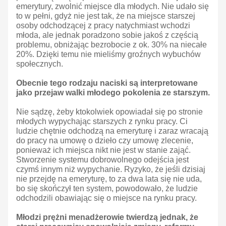
emerytury, zwolnić miejsce dla młodych. Nie udało się
to w pełni, gdyż nie jest tak, że na miejsce starszej
osoby odchodzącej z pracy natychmiast wchodzi
młoda, ale jednak poradzono sobie jakoś z częścią
problemu, obniżając bezrobocie z ok. 30% na niecałe
20%. Dzięki temu nie mieliśmy groźnych wybuchów
społecznych.
Obecnie tego rodzaju naciski są interpretowane
jako przejaw walki młodego pokolenia ze starszym.
Nie sądzę, żeby ktokolwiek opowiadał się po stronie
młodych wypychając starszych z rynku pracy. Ci
ludzie chętnie odchodzą na emeryturę i zaraz wracają
do pracy na umowę o dzieło czy umowę zlecenie,
ponieważ ich miejsca nikt nie jest w stanie zająć.
Stworzenie systemu dobrowolnego odejścia jest
czymś innym niż wypychanie. Ryzyko, że jeśli dzisiaj
nie przejdę na emeryturę, to za dwa lata się nie uda,
bo się skończył ten system, powodowało, że ludzie
odchodzili obawiając się o miejsce na rynku pracy.
Młodzi prężni menadżerowie twierdzą jednak, że