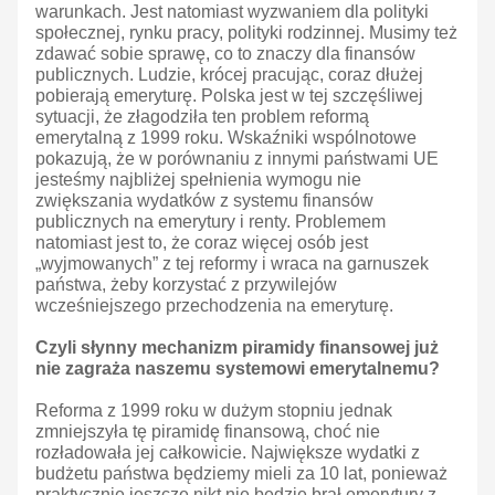
warunkach. Jest natomiast wyzwaniem dla polityki
społecznej, rynku pracy, polityki rodzinnej. Musimy też
zdawać sobie sprawę, co to znaczy dla finansów
publicznych. Ludzie, krócej pracując, coraz dłużej
pobierają emeryturę. Polska jest w tej szczęśliwej
sytuacji, że złagodziła ten problem reformą
emerytalną z 1999 roku. Wskaźniki wspólnotowe
pokazują, że w porównaniu z innymi państwami UE
jesteśmy najbliżej spełnienia wymogu nie
zwiększania wydatków z systemu finansów
publicznych na emerytury i renty. Problemem
natomiast jest to, że coraz więcej osób jest
„wyjmowanych” z tej reformy i wraca na garnuszek
państwa, żeby korzystać z przywilejów
wcześniejszego przechodzenia na emeryturę.
Czyli słynny mechanizm piramidy finansowej już
nie zagraża naszemu systemowi emerytalnemu?
Reforma z 1999 roku w dużym stopniu jednak
zmniejszyła tę piramidę finansową, choć nie
rozładowała jej całkowicie. Największe wydatki z
budżetu państwa będziemy mieli za 10 lat, ponieważ
praktycznie jeszcze nikt nie będzie brał emerytury z