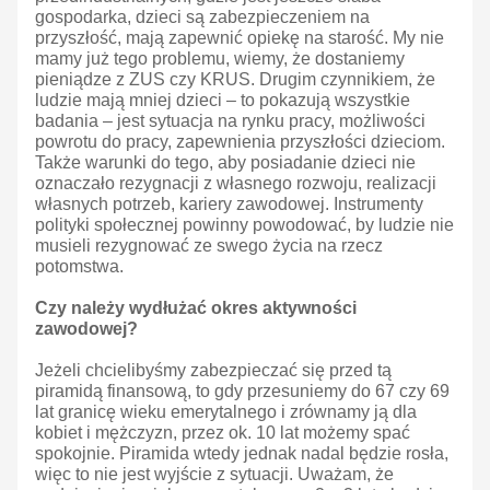
gospodarka, dzieci są zabezpieczeniem na
przyszłość, mają zapewnić opiekę na starość. My nie
mamy już tego problemu, wiemy, że dostaniemy
pieniądze z ZUS czy KRUS. Drugim czynnikiem, że
ludzie mają mniej dzieci – to pokazują wszystkie
badania – jest sytuacja na rynku pracy, możliwości
powrotu do pracy, zapewnienia przyszłości dzieciom.
Także warunki do tego, aby posiadanie dzieci nie
oznaczało rezygnacji z własnego rozwoju, realizacji
własnych potrzeb, kariery zawodowej. Instrumenty
polityki społecznej powinny powodować, by ludzie nie
musieli rezygnować ze swego życia na rzecz
potomstwa.
Czy należy wydłużać okres aktywności
zawodowej?
Jeżeli chcielibyśmy zabezpieczać się przed tą
piramidą finansową, to gdy przesuniemy do 67 czy 69
lat granicę wieku emerytalnego i zrównamy ją dla
kobiet i mężczyzn, przez ok. 10 lat możemy spać
spokojnie. Piramida wtedy jednak nadal będzie rosła,
więc to nie jest wyjście z sytuacji. Uważam, że