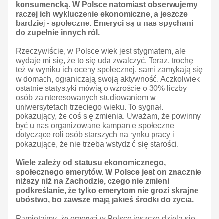
konsumencką. W Polsce natomiast obserwujemy
raczej ich wykluczenie ekonomiczne, a jeszcze
bardziej - społeczne. Emeryci są u nas spychani
do zupełnie innych ról.
Rzeczywiście, w Polsce wiek jest stygmatem, ale
wydaje mi się, że to się uda zwalczyć. Teraz, trochę
też w wyniku ich oceny społecznej, sami zamykają się
w domach, ograniczają swoją aktywność. Aczkolwiek
ostatnie statystyki mówią o wzroście o 30% liczby
osób zainteresowanych studiowaniem w
uniwersytetach trzeciego wieku. To sygnał,
pokazujący, że coś się zmienia. Uważam, że powinny
być u nas organizowane kampanie społeczne
dotyczące roli osób starszych na rynku pracy i
pokazujące, że nie trzeba wstydzić się starości.
Wiele zależy od statusu ekonomicznego,
społecznego emerytów. W Polsce jest on znacznie
niższy niż na Zachodzie, czego nie zmieni
podkreślanie, że tylko emerytom nie grozi skrajne
ubóstwo, bo zawsze mają jakieś środki do życia.
Pamiętajmy, że emeryci w Polsce jeszcze dzielą się