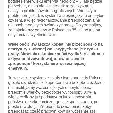
podniesienie wieku emerytalnego o 2 – 3 lata będzie
potrzebne, ale to nie jest środek rozwiązywania
naszych problemów demograficznych. Większym
problemem jest dziś system wcześniejszych emerytur
czy rent, a więc racjonalizowanie przechodzenia na
nie osób mogących świadczyć pracę. Przypomnijmy,
że najmłodszy emeryt w Polsce ma 35 lat i to trzeba
natychmiast wyeliminować.
Wiele osób, zwłaszcza kobiet, nie przechodziło na
emerytury z własnej woli, wypychano je z rynku
pracy. Mówi się o konieczności wydłużenia okresu
aktywności zawodowej, a równocześnie
„proponuje” korzystanie z wcześniejszej
emerytury.
Te wszystkie systemy zostały stworzone, gdy Polsce
groziło dwudziestokilkuprocentowe bezrobocie. Jeżeli
nie mielibyśmy wcześniejszych emerytur, to na
przełomie wieków bezrobocie wynosiłoby 30%, a
więc groziłoby już podstawom funkcjonowania
państwa, nie ekonomicznego, ale społecznego, po
prostu rewolucją. Zrobiono to świadomie, żeby
przenosząc część pracowników na wcześniejsze