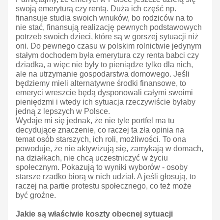
swoją emeryturą czy rentą. Duża ich część np.
finansuje studia swoich wnuków, bo rodziców na to
nie stać, finansują realizację pewnych podstawowych
potrzeb swoich dzieci, które są w gorszej sytuacji niż
oni. Do pewnego czasu w polskim rolnictwie jedynym
stałym dochodem była emerytura czy renta babci czy
dziadka, a więc nie były to pieniądze tylko dla nich,
ale na utrzymanie gospodarstwa domowego. Jeśli
będziemy mieli alternatywne środki finansowe, to
emeryci wreszcie będą dysponowali całymi swoimi
pieniędzmi i wtedy ich sytuacja rzeczywiście byłaby
jedną z lepszych w Polsce.
Wydaje mi się jednak, że nie tyle portfel ma tu
decydujące znaczenie, co raczej ta zła opinia na
temat osób starszych, ich roli, możliwości. To ona
powoduje, że nie aktywizują się, zamykają w domach,
na działkach, nie chcą uczestniczyć w życiu
społecznym. Pokazują to wyniki wyborów - osoby
starsze rzadko biorą w nich udział. A jeśli głosują, to
raczej na partie protestu społecznego, co też może
być groźne.
Jakie są właściwie koszty obecnej sytuacji