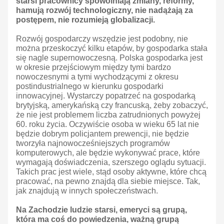
starsi pracownicy spowolniają zmiany, reformy,
hamują rozwój technologiczny, nie nadążają za
postępem, nie rozumieją globalizacji.
Rozwój gospodarczy wszędzie jest podobny, nie
można przeskoczyć kilku etapów, by gospodarka stała
się nagle supernowoczesną. Polska gospodarka jest
w okresie przejściowym między tymi bardzo
nowoczesnymi a tymi wychodzącymi z okresu
postindustrialnego w kierunku gospodarki
innowacyjnej. Wystarczy popatrzeć na gospodarką
brytyjską, amerykańską czy francuską, żeby zobaczyć,
że nie jest problemem liczba zatrudnionych powyżej
60. roku życia. Oczywiście osoba w wieku 65 lat nie
będzie dobrym policjantem prewencji, nie będzie
tworzyła najnowocześniejszych programów
komputerowych, ale będzie wykonywać prace, które
wymagają doświadczenia, szerszego oglądu sytuacji.
Takich prac jest wiele, stąd osoby aktywne, które chcą
pracować, na pewno znajdą dla siebie miejsce. Tak,
jak znajdują w innych społeczeństwach.
Na Zachodzie ludzie starsi, emeryci są grupą,
która ma coś do powiedzenia, ważną grupą