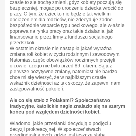
czasie to się trochę zmieni, gdyż kobiety poczują się
bezpieczniej, mogąc po urodzeniu dziecka wrócić do
pracy. O tym, że dziecko nie będzie tak wielkim
obciążeniem dla rodziców, nie zdecyduje żadne
bezpośrednie wsparcie typu becikowego, ale właśnie
poprawa na rynku pracy oraz takie działania, jak
finansowanie przez firmy z funduszu socjalnego
przedszkoli.
W ostatnim okresie nie nastąpiła jakaś wyraźna
zmiana roli kobiet w życiu rodzinnym i zawodowym.
Natomiast część obowiązków rodzinnych przejęli
ojcowie, czego nie było przed 89 rokiem. Są już
pierwsze pozytywne zmiany, natomiast nie bardzo
chce mi się wierzyć, że w najbliższym czasie
wskaźnik dzietności aż tak skoczy, że zapewni nam
zastępowalność pokoleń.
Ale co się stało z Polakami? Społeczeństwo
tradycyjne, katolickie nagle znalazło się na szarym
końcu pod względem dzietności kobiet.
Wiadomo, jakie przesłanki decydują o podjęciu
decyzji prokreacyjnej. W społeczeństwach
przedindustrialnych, gdzie jest jeszcze słaba