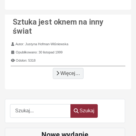
Sztuka jest oknem na inny
świat
Szczegóły
Autor:
Justyna Hofman-Wiśniewska
Opublikowano: 30 listopad 1999
Odsłon: 5318
Więcej…
Szukaj
Szukaj
Nowe wydanie