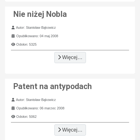
Nie niżej Nobla
Szczegóły
Autor:
Stanisław Bąkowicz
Opublikowano: 04 maj 2008
Odsłon: 5325
Więcej…
Patent na antypodach
Szczegóły
Autor:
Stanisław Bąkowicz
Opublikowano: 06 marzec 2008
Odsłon: 5062
Więcej…