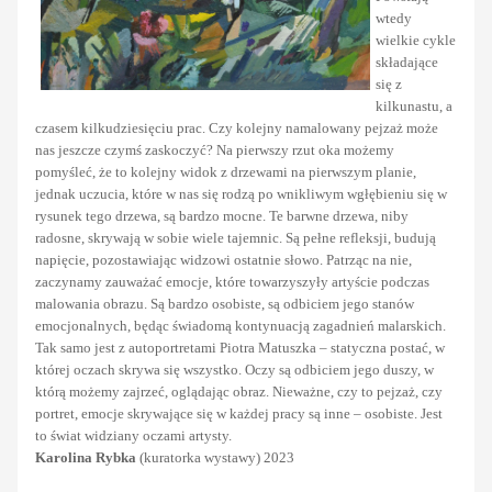
wtedy
wielkie cykle
składające
się z
kilkunastu, a
czasem kilkudziesięciu prac. Czy kolejny namalowany pejzaż może
nas jeszcze czymś zaskoczyć? Na pierwszy rzut oka możemy
pomyśleć, że to kolejny widok z drzewami na pierwszym planie,
jednak uczucia, które w nas się rodzą po wnikliwym wgłębieniu się w
rysunek tego drzewa, są bardzo mocne. Te barwne drzewa, niby
radosne, skrywają w sobie wiele tajemnic. Są pełne refleksji, budują
napięcie, pozostawiając widzowi ostatnie słowo. Patrząc na nie,
zaczynamy zauważać emocje, które towarzyszyły artyście podczas
malowania obrazu. Są bardzo osobiste, są odbiciem jego stanów
emocjonalnych, będąc świadomą kontynuacją zagadnień malarskich.
Tak samo jest z autoportretami Piotra Matuszka – statyczna postać, w
której oczach skrywa się wszystko. Oczy są odbiciem jego duszy, w
którą możemy zajrzeć, oglądając obraz. Nieważne, czy to pejzaż, czy
portret, emocje skrywające się w każdej pracy są inne – osobiste. Jest
to świat widziany oczami artysty.
Karolina Rybka
(kuratorka wystawy) 2023