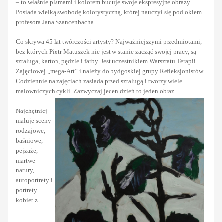
– to właśnie plamami i kolorem buduje swoje ekspresyjne obrazy.
Posiada wielką swobodę kolorystyczną, której nauczył się pod okiem
profesora Jana Szancenbacha.
Co skrywa 45 lat twórczości artysty? Najważniejszymi przedmiotami,
bez których Piotr Matuszek nie jest w stanie zacząć swojej pracy, są
sztaluga, karton, pędzle i farby. Jest uczestnikiem Warsztatu Terapii
Zajęciowej „mega-Art” i należy do bydgoskiej grupy Refleksjonistów.
Codziennie na zajęciach zasiada przed sztalugą i tworzy wiele
malowniczych cykli. Zazwyczaj jeden dzień to jeden obraz.
Najchętniej
maluje sceny
rodzajowe,
baśniowe,
pejzaże,
martwe
natury,
autoportrety i
portrety
kobiet z