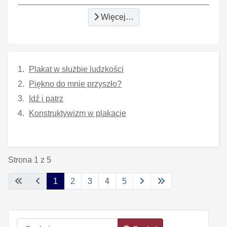
Więcej…
Plakat w służbie ludzkości
Piękno do mnie przyszło?
Idź i patrz
Konstruktywizm w plakacie
Strona 1 z 5
1
2
3
4
5
Szukaj