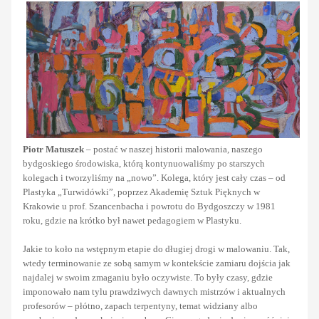
Piotr Matuszek
– postać w naszej historii malowania, naszego
bydgoskiego środowiska, którą kontynuowaliśmy po starszych
kolegach i tworzyliśmy na „nowo”. Kolega, który jest cały czas – od
Plastyka „Turwidówki”, poprzez Akademię Sztuk Pięknych w
Krakowie u prof. Szancenbacha i powrotu do Bydgoszczy w 1981
roku, gdzie na krótko był nawet pedagogiem w Plastyku.
Jakie to koło na wstępnym etapie do długiej drogi w malowaniu. Tak,
wtedy terminowanie ze sobą samym w kontekście zamiaru dojścia jak
najdalej w swoim zmaganiu było oczywiste. To były czasy, gdzie
imponowało nam tylu prawdziwych dawnych mistrzów i aktualnych
profesorów – płótno, zapach terpentyny, temat widziany albo