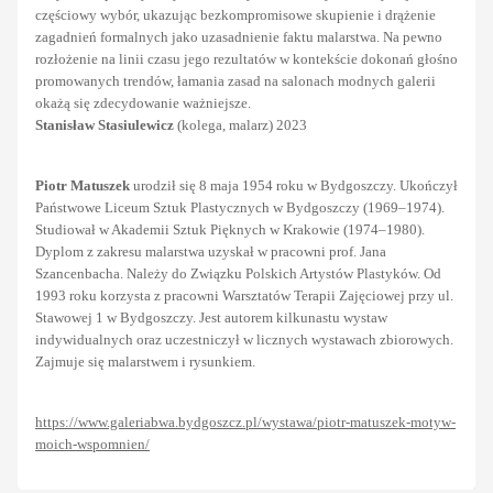
częściowy wybór, ukazując bezkompromisowe skupienie i drążenie
zagadnień formalnych jako uzasadnienie faktu malarstwa. Na pewno
rozłożenie na linii czasu jego rezultatów w kontekście dokonań głośno
promowanych trendów, łamania zasad na salonach modnych galerii
okażą się zdecydowanie ważniejsze.
Stanisław Stasiulewicz
(kolega, malarz) 2023
Piotr Matuszek
urodził się 8 maja 1954 roku w Bydgoszczy. Ukończył
Państwowe Liceum Sztuk Plastycznych w Bydgoszczy (1969–1974).
Studiował w Akademii Sztuk Pięknych w Krakowie (1974–1980).
Dyplom z zakresu malarstwa uzyskał w pracowni prof. Jana
Szancenbacha. Należy do Związku Polskich Artystów Plastyków. Od
1993 roku korzysta z pracowni Warsztatów Terapii Zajęciowej przy ul.
Stawowej 1 w Bydgoszczy. Jest autorem kilkunastu wystaw
indywidualnych oraz uczestniczył w licznych wystawach zbiorowych.
Zajmuje się malarstwem i rysunkiem.
https://www.galeriabwa.bydgoszcz.pl/wystawa/piotr-matuszek-motyw-
moich-wspomnien/