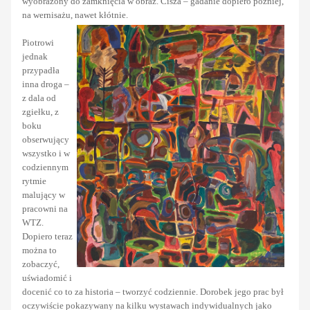
wyobrażony do zamknięcia w obraz. Cisza – gadanie dopiero później,
na wernisażu, nawet kłótnie.
Piotrowi
jednak
przypadła
inna droga –
z dala od
zgiełku, z
boku
obserwujący
wszystko i w
codziennym
rytmie
malujący w
pracowni na
WTZ.
Dopiero teraz
można to
zobaczyć,
uświadomić i
docenić co to za historia – tworzyć codziennie. Dorobek jego prac był
oczywiście pokazywany na kilku wystawach indywidualnych jako