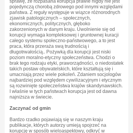
sprawę, że rozpasana korupcja prawie nigdy nie jest
pojedynczą chorobą zdrowego pod innymi względami
państwa. Z reguły występuje w wiązce różnorodnych
zjawisk patologicznych – społecznych,
ekonomicznych, politycznych, głęboko
zakorzenionych w danym kraju. Uwolnienie się od
korupcji wymaga kompleksowej i gruntownej kuracji
całego systemu społeczno-państwowego, a to jest
praca, która przeraża swą trudnością i
długotrwałością.. Pożywką dla korupcji jest niski
poziom moralno-etyczny społeczeństwa. Chodzi o
brak tego rodzaju etyki, praworządności, o niedostatek
takich postaw obywatelskich, które kształtują się i
umacniają przez wiele pokoleń. Zdaniem socjologów
najbardziej pod względem cywilizacyjnym i etycznym
są rozwinięte społeczeństwa krajów skandynawskich.
I właśnie w tych państwach korupcja jest od dawna
najniższa w świecie.
Zaczynać od gmin
Bardzo rzadko pojawiają się w naszym kraju
publikacje, których autorzy umieją spojrzeć na
korupcję w sposób wieloaspektowy, odkryć w