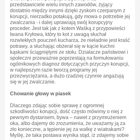
przedstawiciele wielu innych zawodów, żyjący
dostatnio między innymi dzięki zyskom czerpanym z
korupcji, nierzadko potakują, gdy mowa o potrzebie jej
zwalczania - i dalej uprawiają swój korupcyjny
proceder. Jest tak jak z kotem Waśką z przypowieści
Iwana Kryłowa, który to kot z uwagą słuchał
rozwlekłych pouczeń kucharza, że nieładnie jest kraść
potrawy, a słuchając obżerał się w kącie kuchni
kąskami ściągniętymi ze stołu. Działacze państwowi i
społeczni przeważnie poprzestają na formułowaniu
ogólnikowych diagnoz dotyczących przyczyn korupcji,
w najlepszym razie tworzą programy jej
przezwyciężania, a dużo rzadziej czynnie angażują
się w jej zwalczanie.
Chowanie głowy w piasek
Dlaczego zdając sobie sprawę z ogromnej
szkodliwości korupcji, dość często mówimy o niej z
pewnym dystansem, bywa – nawet z przymrużeniem
oka, albo dajemy do zrozumienia, że uważamy ją za
zło konieczne, a tępienie jej za walkę z wiatrakami?
Myślę, że taka postawa wynika stąd, iż zdajemy sobie