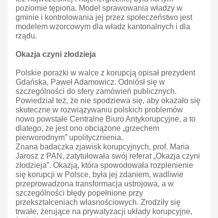
poziomie tępiona. Model sprawowania władzy w
gminie i kontrolowania jej przez społeczeństwo jest
modelem wzorcowym dla władz kantonalnych i dla
rządu.
Okazja czyni złodzieja
Polskie porażki w walce z korupcją opisał prezydent
Gdańska, Paweł Adamowicz. Odniósł się w
szczególności do sfery zamówień publicznych.
Powiedział też, że nie spodziewa się, aby okazało się
skuteczne w rozwiązywaniu polskich problemów
nowo powstałe Centralne Biuro Antykorupcyjne, a to
dlatego, że jest ono obciążone „grzechem
pierworodnym” upolitycznienia.
Znana badaczka zjawisk korupcyjnych, prof. Maria
Jarosz z PAN, zatytułowała swój referat „Okazja czyni
złodzieja”. Okazją, która spowodowała rozplenienie
się korupcji w Polsce, była jej zdaniem, wadliwie
przeprowadzona transformacja ustrojowa, a w
szczególności błędy popełnione przy
przekształceniach własnościowych. Zrodziły się
trwałe, żerujące na prywatyzacji układy korupcyjne,