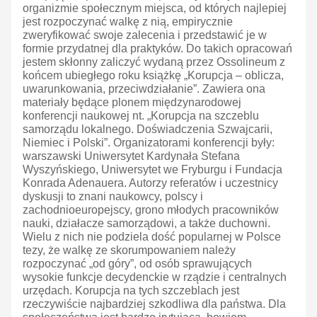
organizmie społecznym miejsca, od których najlepiej
jest rozpoczynać walkę z nią, empirycznie
zweryfikować swoje zalecenia i przedstawić je w
formie przydatnej dla praktyków. Do takich opracowań
jestem skłonny zaliczyć wydaną przez Ossolineum z
końcem ubiegłego roku książkę „Korupcja – oblicza,
uwarunkowania, przeciwdziałanie”. Zawiera ona
materiały będące plonem międzynarodowej
konferencji naukowej nt. „Korupcja na szczeblu
samorządu lokalnego. Doświadczenia Szwajcarii,
Niemiec i Polski”. Organizatorami konferencji były:
warszawski Uniwersytet Kardynała Stefana
Wyszyńskiego, Uniwersytet we Fryburgu i Fundacja
Konrada Adenauera. Autorzy referatów i uczestnicy
dyskusji to znani naukowcy, polscy i
zachodnioeuropejscy, grono młodych pracowników
nauki, działacze samorządowi, a także duchowni.
Wielu z nich nie podziela dość popularnej w Polsce
tezy, że walkę ze skorumpowaniem należy
rozpoczynać „od góry”, od osób sprawujących
wysokie funkcje decydenckie w rządzie i centralnych
urzędach. Korupcja na tych szczeblach jest
rzeczywiście najbardziej szkodliwa dla państwa. Dla