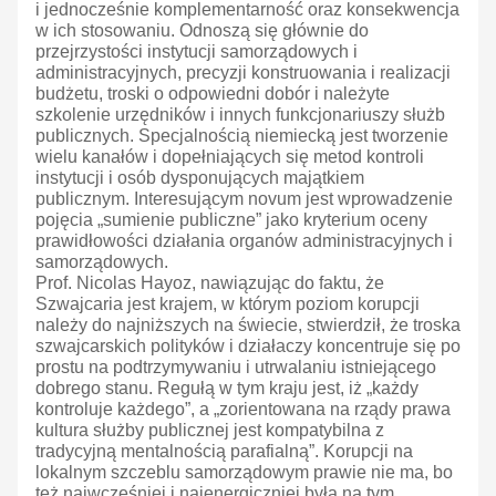
i jednocześnie komplementarność oraz konsekwencja
w ich stosowaniu. Odnoszą się głównie do
przejrzystości instytucji samorządowych i
administracyjnych, precyzji konstruowania i realizacji
budżetu, troski o odpowiedni dobór i należyte
szkolenie urzędników i innych funkcjonariuszy służb
publicznych. Specjalnością niemiecką jest tworzenie
wielu kanałów i dopełniających się metod kontroli
instytucji i osób dysponujących majątkiem
publicznym. Interesującym novum jest wprowadzenie
pojęcia „sumienie publiczne” jako kryterium oceny
prawidłowości działania organów administracyjnych i
samorządowych.
Prof. Nicolas Hayoz, nawiązując do faktu, że
Szwajcaria jest krajem, w którym poziom korupcji
należy do najniższych na świecie, stwierdził, że troska
szwajcarskich polityków i działaczy koncentruje się po
prostu na podtrzymywaniu i utrwalaniu istniejącego
dobrego stanu. Regułą w tym kraju jest, iż „każdy
kontroluje każdego”, a „zorientowana na rządy prawa
kultura służby publicznej jest kompatybilna z
tradycyjną mentalnością parafialną”. Korupcji na
lokalnym szczeblu samorządowym prawie nie ma, bo
też najwcześniej i najenergiczniej była na tym