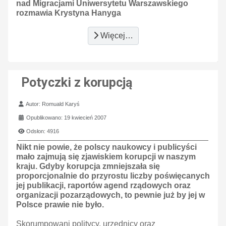
nad Migracjami Uniwersytetu Warszawskiego
rozmawia Krystyna Hanyga
Więcej…
Potyczki z korupcją
Szczegóły
Autor:
Romuald Karyś
Opublikowano: 19 kwiecień 2007
Odsłon: 4916
Nikt nie powie, że polscy naukowcy i publicyści
mało zajmują się zjawiskiem korupcji w naszym
kraju. Gdyby korupcja zmniejszała się
proporcjonalnie do przyrostu liczby poświęcanych
jej publikacji, raportów agend rządowych oraz
organizacji pozarządowych, to pewnie już by jej w
Polsce prawie nie było.
Skorumpowani politycy, urzędnicy oraz