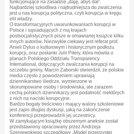
funkcjonujące na zasadzie „daję, abyś dał”.
Najbardziej szkodliwa i najtrudniejsza do zwalczenia
jest u nas korupcja polityczna, czyli korupcja w kręgu
elit władzy.
O transformacyjnych uwarunkowaniach korupcji w
Polsce i sąsiadujących z nią krajach
postsocjalistycznych pisze w omawianej książce kilku
innych autorów. Niezwykle ciekawy jest referat prof.
Anieli Dylus o kulturowym i historycznym podłożu
korupcji, oraz posłanki Julii Pitery, która mówiła o
planach Polskiego Oddziału Transparency
International, dotyczących zwalczania korupcji na
szczeblu gminy. Marcin Zaborski stwierdził, że polskie
media często z powodzeniem uprawiają
dziennikarstwo śledcze, wymierzone w
skorumpowane osoby i środowiska, ale zarazem
cechą polskich dziennikarzy jest podatność niektórych
z nich na naciski korupcyjne.
Bardzo bogaty treściowo i mający walory szkoleniowe
jest zapis długiej dyskusji, jaką na zakończenie
konferencji przeprowadzili jej uczestnicy.
W zamykającym książkę obszernym aneksie został
przedstawiony opracowany przez Andrzeja
Szeniewskiego szczegółowy „Model przejrzystej