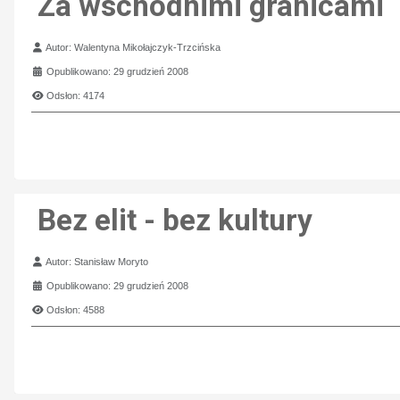
Za wschodnimi granicami
Szczegóły
Autor:
Walentyna Mikołajczyk-Trzcińska
Opublikowano: 29 grudzień 2008
Odsłon: 4174
Bez elit - bez kultury
Szczegóły
Autor:
Stanisław Moryto
Opublikowano: 29 grudzień 2008
Odsłon: 4588