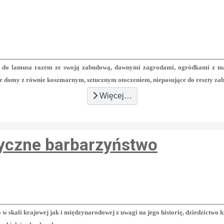
zi do lamusa razem ze swoją zabudową, dawnymi zagrodami, ogródkami z mal
arne domy z równie koszmarnym, sztucznym otoczeniem, niepasujące do reszty z
Więcej…
ryczne barbarzyństwo
skali krajowej jak i międzynarodowej z uwagi na jego historię, dziedzictwo kul