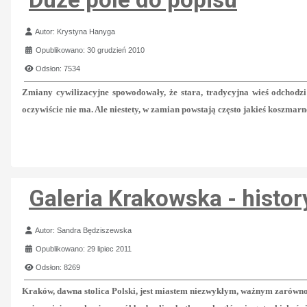
Szczegóły
Autor:
Krystyna Hanyga
Opublikowano: 30 grudzień 2010
Odsłon: 7534
Zmiany cywilizacyjne spowodowały, że stara, tradycyjna wieś odchod
oczywiście nie ma. Ale niestety, w zamian powstają często jakieś koszm
Galeria Krakowska - histo
Szczegóły
Autor:
Sandra Będziszewska
Opublikowano: 29 lipiec 2011
Odsłon: 8269
Kraków, dawna stolica Polski, jest miastem niezwykłym, ważnym zarówno w 