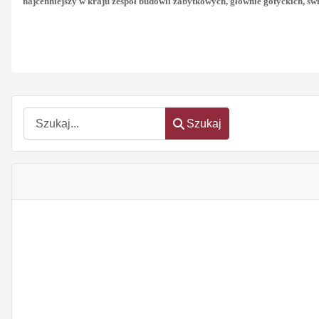
najcenniejszy w kraju zespół budowli zabytkowych, głównie gotyckich, świ
Szukaj
Szukaj