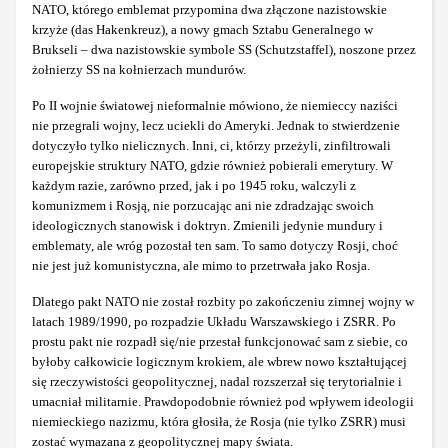
NATO, którego emblemat przypomina dwa złączone nazistowskie
krzyże (das Hakenkreuz), a nowy gmach Sztabu Generalnego w
Brukseli – dwa nazistowskie symbole SS (Schutzstaffel), noszone przez
żołnierzy SS na kołnierzach mundurów.
Po II wojnie światowej nieformalnie mówiono, że niemieccy naziści
nie przegrali wojny, lecz uciekli do Ameryki. Jednak to stwierdzenie
dotyczyło tylko nielicznych. Inni, ci, którzy przeżyli, zinfiltrowali
europejskie struktury NATO, gdzie również pobierali emerytury. W
każdym razie, zarówno przed, jak i po 1945 roku, walczyli z
komunizmem i Rosją, nie porzucając ani nie zdradzając swoich
ideologicznych stanowisk i doktryn. Zmienili jedynie mundury i
emblematy, ale wróg pozostał ten sam. To samo dotyczy Rosji, choć
nie jest już komunistyczna, ale mimo to przetrwała jako Rosja.
Dlatego pakt NATO nie został rozbity po zakończeniu zimnej wojny w
latach 1989/1990, po rozpadzie Układu Warszawskiego i ZSRR. Po
prostu pakt nie rozpadł się/nie przestał funkcjonować sam z siebie, co
byłoby całkowicie logicznym krokiem, ale wbrew nowo kształtującej
się rzeczywistości geopolitycznej, nadal rozszerzał się terytorialnie i
umacniał militarnie. Prawdopodobnie również pod wpływem ideologii
niemieckiego nazizmu, która głosiła, że Rosja (nie tylko ZSRR) musi
zostać wymazana z geopolitycznej mapy świata.