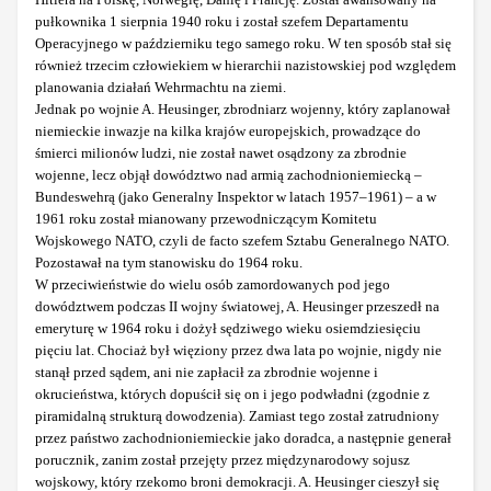
pułkownika 1 sierpnia 1940 roku i został szefem Departamentu
Operacyjnego w październiku tego samego roku. W ten sposób stał się
również trzecim człowiekiem w hierarchii nazistowskiej pod względem
planowania działań Wehrmachtu na ziemi.
Jednak po wojnie A. Heusinger, zbrodniarz wojenny, który zaplanował
niemieckie inwazje na kilka krajów europejskich, prowadzące do
śmierci milionów ludzi, nie został nawet osądzony za zbrodnie
wojenne, lecz objął dowództwo nad armią zachodnioniemiecką –
Bundeswehrą (jako Generalny Inspektor w latach 1957–1961) – a w
1961 roku został mianowany przewodniczącym Komitetu
Wojskowego NATO, czyli de facto szefem Sztabu Generalnego NATO.
Pozostawał na tym stanowisku do 1964 roku.
W przeciwieństwie do wielu osób zamordowanych pod jego
dowództwem podczas II wojny światowej, A. Heusinger przeszedł na
emeryturę w 1964 roku i dożył sędziwego wieku osiemdziesięciu
pięciu lat. Chociaż był więziony przez dwa lata po wojnie, nigdy nie
stanął przed sądem, ani nie zapłacił za zbrodnie wojenne i
okrucieństwa, których dopuścił się on i jego podwładni (zgodnie z
piramidalną strukturą dowodzenia). Zamiast tego został zatrudniony
przez państwo zachodnioniemieckie jako doradca, a następnie generał
porucznik, zanim został przejęty przez międzynarodowy sojusz
wojskowy, który rzekomo broni demokracji. A. Heusinger cieszył się