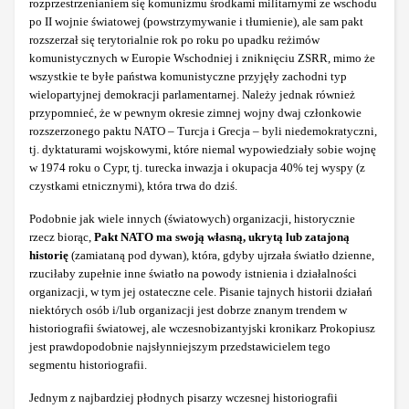
rozprzestrzenianiem się komunizmu środkami militarnymi ze wschodu
po II wojnie światowej (powstrzymywanie i tłumienie), ale sam pakt
rozszerzał się terytorialnie rok po roku po upadku reżimów
komunistycznych w Europie Wschodniej i zniknięciu ZSRR, mimo że
wszystkie te byłe państwa komunistyczne przyjęły zachodni typ
wielopartyjnej demokracji parlamentarnej. Należy jednak również
przypomnieć, że w pewnym okresie zimnej wojny dwaj członkowie
rozszerzonego paktu NATO – Turcja i Grecja – byli niedemokratyczni,
tj. dyktaturami wojskowymi, które niemal wypowiedziały sobie wojnę
w 1974 roku o Cypr, tj. turecka inwazja i okupacja 40% tej wyspy (z
czystkami etnicznymi), która trwa do dziś.
Podobnie jak wiele innych (światowych) organizacji, historycznie
rzecz biorąc,
Pakt NATO ma swoją własną, ukrytą lub zatajoną
historię
(zamiataną pod dywan), która, gdyby ujrzała światło dzienne,
rzuciłaby zupełnie inne światło na powody istnienia i działalności
organizacji, w tym jej ostateczne cele. Pisanie tajnych historii działań
niektórych osób i/lub organizacji jest dobrze znanym trendem w
historiografii światowej, ale wczesnobizantyjski kronikarz Prokopiusz
jest prawdopodobnie najsłynniejszym przedstawicielem tego
segmentu historiografii.
Jednym z najbardziej płodnych pisarzy wczesnej historiografii