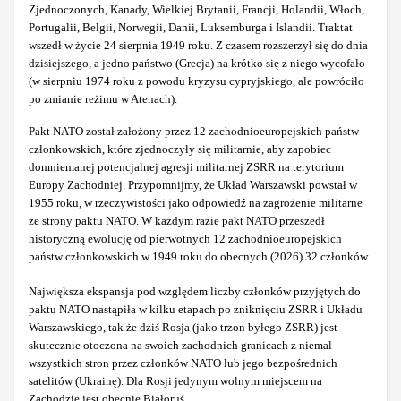
Zjednoczonych, Kanady, Wielkiej Brytanii, Francji, Holandii, Włoch,
Portugalii, Belgii, Norwegii, Danii, Luksemburga i Islandii. Traktat
wszedł w życie 24 sierpnia 1949 roku. Z czasem rozszerzył się do dnia
dzisiejszego, a jedno państwo (Grecja) na krótko się z niego wycofało
(w sierpniu 1974 roku z powodu kryzysu cypryjskiego, ale powróciło
po zmianie reżimu w Atenach).
Pakt NATO został założony przez 12 zachodnioeuropejskich państw
członkowskich, które zjednoczyły się militarnie, aby zapobiec
domniemanej potencjalnej agresji militarnej ZSRR na terytorium
Europy Zachodniej. Przypomnijmy, że Układ Warszawski powstał w
1955 roku, w rzeczywistości jako odpowiedź na zagrożenie militarne
ze strony paktu NATO. W każdym razie pakt NATO przeszedł
historyczną ewolucję od pierwotnych 12 zachodnioeuropejskich
państw członkowskich w 1949 roku do obecnych (2026) 32 członków.
Największa ekspansja pod względem liczby członków przyjętych do
paktu NATO nastąpiła w kilku etapach po zniknięciu ZSRR i Układu
Warszawskiego, tak że dziś Rosja (jako trzon byłego ZSRR) jest
skutecznie otoczona na swoich zachodnich granicach z niemal
wszystkich stron przez członków NATO lub jego bezpośrednich
satelitów (Ukrainę). Dla Rosji jedynym wolnym miejscem na
Zachodzie jest obecnie Białoruś.