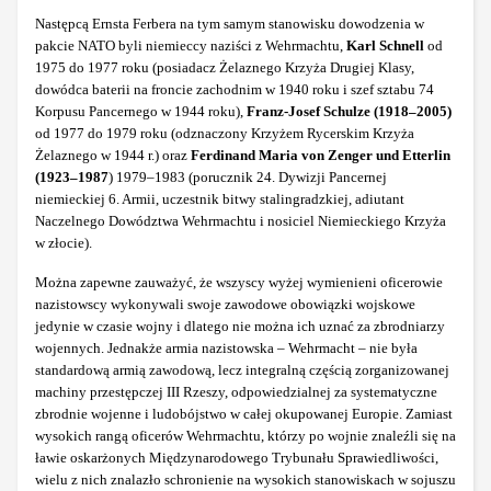
Następcą Ernsta Ferbera na tym samym stanowisku dowodzenia w
pakcie NATO byli niemieccy naziści z Wehrmachtu,
Karl Schnell
od
1975 do 1977 roku (posiadacz Żelaznego Krzyża Drugiej Klasy,
dowódca baterii na froncie zachodnim w 1940 roku i szef sztabu 74
Korpusu Pancernego w 1944 roku),
Franz-Josef Schulze (1918‒2005)
od 1977 do 1979 roku (odznaczony Krzyżem Rycerskim Krzyża
Żelaznego w 1944 r.) oraz
Ferdinand Maria von Zenger und Etterlin
(1923‒1987
) 1979–1983 (porucznik 24. Dywizji Pancernej
niemieckiej 6. Armii, uczestnik bitwy stalingradzkiej, adiutant
Naczelnego Dowództwa Wehrmachtu i nosiciel Niemieckiego Krzyża
w złocie).
Można zapewne zauważyć, że wszyscy wyżej wymienieni oficerowie
nazistowscy wykonywali swoje zawodowe obowiązki wojskowe
jedynie w czasie wojny i dlatego nie można ich uznać za zbrodniarzy
wojennych. Jednakże armia nazistowska – Wehrmacht – nie była
standardową armią zawodową, lecz integralną częścią zorganizowanej
machiny przestępczej III Rzeszy, odpowiedzialnej za systematyczne
zbrodnie wojenne i ludobójstwo w całej okupowanej Europie. Zamiast
wysokich rangą oficerów Wehrmachtu, którzy po wojnie znaleźli się na
ławie oskarżonych Międzynarodowego Trybunału Sprawiedliwości,
wielu z nich znalazło schronienie na wysokich stanowiskach w sojuszu