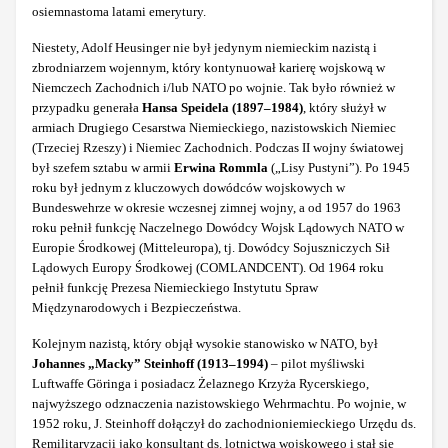
osiemnastoma latami emerytury.
Niestety, Adolf Heusinger nie był jedynym niemieckim nazistą i
zbrodniarzem wojennym, który kontynuował karierę wojskową w
Niemczech Zachodnich i/lub NATO po wojnie. Tak było również w
przypadku generała
Hansa Speidela (1897‒1984)
, który służył w
armiach Drugiego Cesarstwa Niemieckiego, nazistowskich Niemiec
(Trzeciej Rzeszy) i Niemiec Zachodnich. Podczas II wojny światowej
był szefem sztabu w armii
Erwina Rommla
(„Lisy Pustyni”). Po 1945
roku był jednym z kluczowych dowódców wojskowych w
Bundeswehrze w okresie wczesnej zimnej wojny, a od 1957 do 1963
roku pełnił funkcję Naczelnego Dowódcy Wojsk Lądowych NATO w
Europie Środkowej (Mitteleuropa), tj. Dowódcy Sojuszniczych Sił
Lądowych Europy Środkowej (COMLANDCENT). Od 1964 roku
pełnił funkcję Prezesa Niemieckiego Instytutu Spraw
Międzynarodowych i Bezpieczeństwa.
Kolejnym nazistą, który objął wysokie stanowisko w NATO, był
Johannes „Macky” Steinhoff (1913–1994)
– pilot myśliwski
Luftwaffe Göringa i posiadacz Żelaznego Krzyża Rycerskiego,
najwyższego odznaczenia nazistowskiego Wehrmachtu. Po wojnie, w
1952 roku, J. Steinhoff dołączył do zachodnioniemieckiego Urzędu ds.
Remilitaryzacji jako konsultant ds. lotnictwa wojskowego i stał się