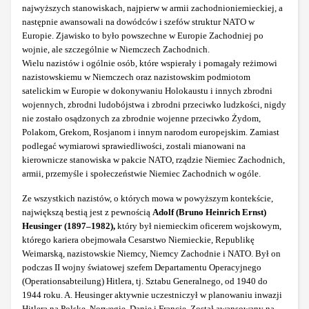
najwyższych stanowiskach, najpierw w armii zachodnioniemieckiej, a
następnie awansowali na dowódców i szefów struktur NATO w
Europie. Zjawisko to było powszechne w Europie Zachodniej po
wojnie, ale szczególnie w Niemczech Zachodnich.
Wielu nazistów i ogólnie osób, które wspierały i pomagały reżimowi
nazistowskiemu w Niemczech oraz nazistowskim podmiotom
satelickim w Europie w dokonywaniu Holokaustu i innych zbrodni
wojennych, zbrodni ludobójstwa i zbrodni przeciwko ludzkości, nigdy
nie zostało osądzonych za zbrodnie wojenne przeciwko Żydom,
Polakom, Grekom, Rosjanom i innym narodom europejskim. Zamiast
podlegać wymiarowi sprawiedliwości, zostali mianowani na
kierownicze stanowiska w pakcie NATO, rządzie Niemiec Zachodnich,
armii, przemyśle i społeczeństwie Niemiec Zachodnich w ogóle.
Ze wszystkich nazistów, o których mowa w powyższym kontekście,
największą bestią jest z pewnością
Adolf (Bruno Heinrich Ernst)
Heusinger (1897‒1982),
który był niemieckim oficerem wojskowym,
którego kariera obejmowała Cesarstwo Niemieckie, Republikę
Weimarską, nazistowskie Niemcy, Niemcy Zachodnie i NATO. Był on
podczas II wojny światowej szefem Departamentu Operacyjnego
(Operationsabteilung) Hitlera, tj. Sztabu Generalnego, od 1940 do
1944 roku. A. Heusinger aktywnie uczestniczył w planowaniu inwazji
Hitlera na Polskę, Norwegię, Danię i Francję. Został awansowany na