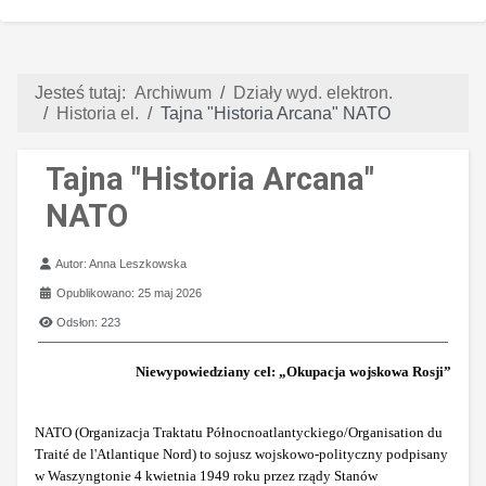
Jesteś tutaj:
Archiwum
Działy wyd. elektron.
Historia el.
Tajna "Historia Arcana" NATO
Tajna "Historia Arcana"
NATO
Szczegóły
Autor:
Anna Leszkowska
Opublikowano: 25 maj 2026
Odsłon: 223
Niewypowiedziany cel: „Okupacja wojskowa Rosji”
NATO (Organizacja Traktatu Północnoatlantyckiego/Organisation du
Traité de l'Atlantique Nord) to sojusz wojskowo-polityczny podpisany
w Waszyngtonie 4 kwietnia 1949 roku przez rządy Stanów