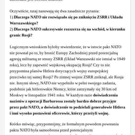
Oczywiście, tutaj nasuwają się dwa zasadnicze pytania:
1)
Dlaczego NATO nie rozwiązało się po zniknięciu ZSRR i Układu
Warszawskiego?
2)
Dlaczego NATO sukcesywnie rozszerza się na wschód, w kierunku
granic Rosji?
Logicznym wnioskiem byłoby stwierdzenie, że w istocie pakt NATO
nie powstał po to, by bronić Europy Zachodniej przed potencjalną
agresją militarną ze strony ZSRR (Układ Warszawski nie istniał w 1949
roku), lecz by zapewnić wojskową okupację Rosji! Czy to nie
przypomina planów Hitlera dotyczących wojny europejskiej
przeciwko tej samej Rosji? Po zimnej wojnie ZSRR zniknął, ale Rosja
nie. Innymi słowy, NATO nie wypełniło w pełni swojego zadania,
podobnie jak hitlerowskie Niemcy, które zatrzymały się 30 km od
Moskwy w listopadzie 1941 roku. W każdym razie
doświadczenia
nazistów z operacji Barbarossa zostały bardzo dobrze przyjęte
przez pakt NATO, a doświadczenie to podzielali generałowie Hitlera
i inni wysoko postawieni oficerowie, którzy przeżyli wojnę.
Krótko mówiąc, przypomnijmy, że formalnym powodem powstania
paktu NATO była samoobrona przed potencjalnym