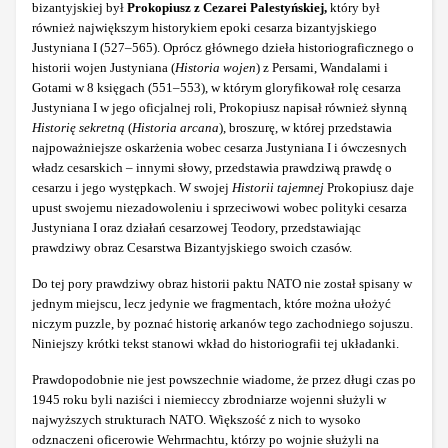
bizantyjskiej był
Prokopiusz z Cezarei Palestyńskiej,
który był
również największym historykiem epoki cesarza bizantyjskiego
Justyniana I (527–565). Oprócz głównego dzieła historiograficznego o
historii wojen Justyniana (
Historia wojen
) z Persami, Wandalami i
Gotami w 8 księgach (551–553), w którym gloryfikował rolę cesarza
Justyniana I w jego oficjalnej roli, Prokopiusz napisał również słynną
Historię sekretną
(
Historia arcana
), broszurę, w której przedstawia
najpoważniejsze oskarżenia wobec cesarza Justyniana I i ówczesnych
władz cesarskich – innymi słowy, przedstawia prawdziwą prawdę o
cesarzu i jego występkach. W swojej
Historii tajemnej
Prokopiusz daje
upust swojemu niezadowoleniu i sprzeciwowi wobec polityki cesarza
Justyniana I oraz działań cesarzowej Teodory, przedstawiając
prawdziwy obraz Cesarstwa Bizantyjskiego swoich czasów.
Do tej pory prawdziwy obraz historii paktu NATO nie został spisany w
jednym miejscu, lecz jedynie we fragmentach, które można ułożyć
niczym puzzle, by poznać historię arkanów tego zachodniego sojuszu.
Niniejszy krótki tekst stanowi wkład do historiografii tej układanki.
Prawdopodobnie nie jest powszechnie wiadome, że przez długi czas po
1945 roku byli naziści i niemieccy zbrodniarze wojenni służyli w
najwyższych strukturach NATO. Większość z nich to wysoko
odznaczeni oficerowie Wehrmachtu, którzy po wojnie służyli na