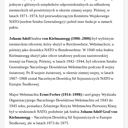
jednym z głównych urzędników odpowiedzialnych za odbudowę
niemieckich sił powietrznych w okresie zimnej wojny. Później, w
latach 1971–1974, był przewodniczącym Komitetu Wojskowego
NATO (szefem Sztabu Generalnego) i pełnił inne funkcje w ramach
paktu.
Johann Adolf
hrabia
von Kielmansegg (1906–2006)
był wybitnym
niemieckim oficerem, który służył w Reichswehrze, Wehrmachcie, a
później jako dowódca NATO w Bundeswehrze. W 1940 roku hrabia
Kielmansegg służył jako oficer sztabowy podczas nazistowskiej
inwazji na Francję. Później, w latach 1942–1944, był oficerem Sztabu
Generalnego Naczelnego Dowództwa Wehrmachtu podczas II wojny
światowej. Po II wojnie światowej, w okresie zimnej wojny, w latach
1967–1968 został Naczelnym Dowódcą Sił Sojuszniczych NATO w
Europie Środkowej.
Major Wehrmachtu
Ernst Ferber (1914‒1998)
i szef grupy Wydziału
Organizacyjnego Naczelnego Dowództwa Wehrmachtu od 1943 do
1945 roku, posiadacz Żelaznego Krzyża Wehrmachtu Pierwszej Klasy,
był w strukturach NATO, podobnie jak hrabia
Johann Adolf Graf von
Kielmansegg
– Naczelnym Dowódcą Sił Sojuszniczych w Europie
Środkowej, ale w latach 1973 do 1975.