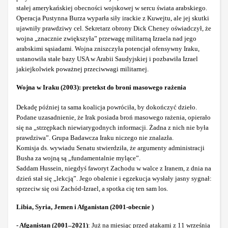
stałej amerykańskiej obecności wojskowej w sercu świata arabskiego.
Operacja Pustynna Burza wyparła siły irackie z Kuwejtu, ale jej skutki
ujawniły prawdziwy cel. Sekretarz obrony Dick Cheney oświadczył, że
wojna „znacznie zwiększyła” przewagę militarną Izraela nad jego
arabskimi sąsiadami. Wojna zniszczyła potencjał ofensywny Iraku,
ustanowiła stałe bazy USA w Arabii Saudyjskiej i pozbawiła Izrael
jakiejkolwiek poważnej przeciwwagi militarnej.
Wojna w Iraku (2003): pretekst do broni masowego rażenia
Dekadę później ta sama koalicja powróciła, by dokończyć dzieło.
Podane uzasadnienie, że Irak posiada broń masowego rażenia, opierało
się na „strzępkach niewiarygodnych informacji. Żadna z nich nie była
prawdziwa”. Grupa Badawcza Iraku niczego nie znalazła.
Komisja ds. wywiadu Senatu stwierdziła, że argumenty administracji
Busha za wojną są „fundamentalnie mylące”.
Saddam Hussein, niegdyś faworyt Zachodu w walce z Iranem, z dnia na
dzień stał się „lekcją”. Jego obalenie i egzekucja wysłały jasny sygnał:
sprzeciw się osi Zachód-Izrael, a spotka cię ten sam los.
Libia, Syria, Jemen i Afganistan (2001-obecnie )
- Afganistan (2001–2021)
: Już na miesiąc przed atakami z 11 września