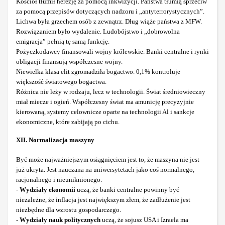
Kościół tłumił herezję za pomocą inkwizycji. Państwa tłumią sprzeciw
za pomocą przepisów dotyczących nadzoru i „antyterrorystycznych”.
Lichwa była grzechem osób z zewnątrz. Dług wiąże państwa z MFW.
Rozwiązaniem było wydalenie. Ludobójstwo i „dobrowolna
emigracja” pełnią tę samą funkcję.
Pożyczkodawcy finansowali wojny królewskie. Banki centralne i rynki
obligacji finansują współczesne wojny.
Niewielka klasa elit zgromadziła bogactwo. 0,1% kontroluje
większość światowego bogactwa.
Różnica nie leży w rodzaju, lecz w technologii. Świat średniowieczny
miał miecze i ogień. Współczesny świat ma amunicję precyzyjnie
kierowaną, systemy celownicze oparte na technologii Al i sankcje
ekonomiczne, które zabijają po cichu.
XII. Normalizacja maszyny
Być może najważniejszym osiągnięciem jest to, że maszyna nie jest
już ukryta. Jest nauczana na uniwersytetach jako coś normalnego,
racjonalnego i nieuniknionego.
-
Wydziały ekonomii
uczą, że banki centralne powinny być
niezależne, że inflacja jest największym złem, że zadłużenie jest
niezbędne dla wzrostu gospodarczego.
- Wydziały nauk politycznych
uczą, że sojusz USA i Izraela ma