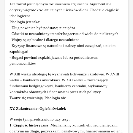
Ten zarzut jest błędnym rozumieniem argumentu. Argument nie
dotyczy więzów krwi ani tajnych uścisków dłoni. Chodzi o ciągłość
ideologiczną.
Ideologia jest taka:
- Dług powinien być podstawą pieniądza
- Odsetki to uzasadniony transfer bogactwa od wielu do nielicznych
- Wojny są opłacalne i dlatego uzasadnione
- Kryzysy finansowe są naturalne i należy nimi zarządzać, a nie im
zapobiegać
- Bogaci powinni rządzić, jawnie lub za pośrednictwem
pełnomocników.
W XIII wieku ideologię tę wyznawali lichwiarze i królowie. W XVIII
wieku – bankierzy i arystokraci. W XXI wieku – zarządzający
funduszami hedgingowymi, bankierzy centralni, wykonawcy
kontraktów obronnych i finansowani przez nich politycy.
Twarze się zmieniają. Ideologia nie.
XV. Zakończenie: Ogień i świadek
W eseju tym przedstawiono trzy tezy:
1.
Ciągłość historyczna
: Mechanizmy kontroli elit nad pieniędzmi
opartymi na długu, pożyczkami państwowymi, finansowaniem wojen i