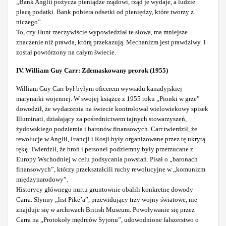
„Bank Anglii pożycza pieniądze rządowi, rząd je wydaje, a ludzie
płacą podatki. Bank pobiera odsetki od pieniędzy, które tworzy z
niczego”.
To, czy Hunt rzeczywiście wypowiedział te słowa, ma mniejsze
znaczenie niż prawda, którą przekazują. Mechanizm jest prawdziwy. I
został powtórzony na całym świecie.
IV. William Guy Carr: Zdemaskowany prorok (1955)
William Guy Carr był byłym oficerem wywiadu kanadyjskiej
marynarki wojennej. W swojej książce z 1955 roku „Pionki w grze”
dowodził, że wydarzenia na świecie kontrolował wielowiekowy spisek
Illuminati, działający za pośrednictwem tajnych stowarzyszeń,
żydowskiego podziemia i baronów finansowych. Carr twierdził, że
rewolucje w Anglii, Francji i Rosji były organizowane przez tę ukrytą
rękę. Twierdził, że broń i personel podziemny były przerzucane z
Europy Wschodniej w celu podsycania powstań. Pisał o „baronach
finansowych”, którzy przekształcili ruchy rewolucyjne w „komunizm
międzynarodowy”.
Historycy głównego nurtu gruntownie obalili konkretne dowody
Carra. Słynny „list Pike’a”, przewidujący trzy wojny światowe, nie
znajduje się w archiwach British Museum. Powoływanie się przez
Carra na „Protokoły mędrców Syjonu”, udowodnione fałszerstwo o