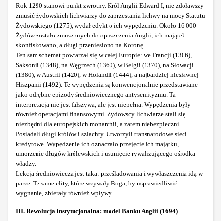
Rok 1290 stanowi punkt zwrotny. Król Anglii Edward I, nie zdoławszy
zmusić żydowskich lichwiarzy do zaprzestania lichwy na mocy Statutu
Żydowskiego (1275), wydał edykt o ich wypędzeniu. Około 16 000
Żydów zostało zmuszonych do opuszczenia Anglii, ich majątek
skonfiskowano, a długi przeniesiono na Koronę.
Ten sam schemat powtarzał się w całej Europie: we Francji (1306),
Saksonii (1348), na Węgrzech (1360), w Belgii (1370), na Słowacji
(1380), w Austrii (1420), w Holandii (1444), a najbardziej niesławnej
Hiszpanii (1492). Te wypędzenia są konwencjonalnie przedstawiane
jako odrębne epizody średniowiecznego antysemityzmu. Ta
interpretacja nie jest fałszywa, ale jest niepełna. Wypędzenia były
również operacjami finansowymi. Żydowscy lichwiarze stali się
niezbędni dla europejskich monarchii, a zatem niebezpieczni.
Posiadali długi królów i szlachty. Utworzyli transnarodowe sieci
kredytowe. Wypędzenie ich oznaczało przejęcie ich majątku,
umorzenie długów królewskich i usunięcie rywalizującego ośrodka
władzy.
Lekcja średniowiecza jest taka: prześladowania i wywłaszczenia idą w
parze. Te same elity, które wzywały Boga, by usprawiedliwić
wygnanie, zbierały również wpływy.
III. Rewolucja instytucjonalna: model Banku Anglii (1694)