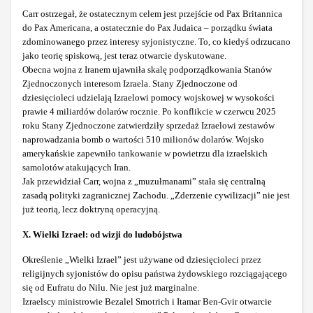
Carr ostrzegał, że ostatecznym celem jest przejście od Pax Britannica
do Pax Americana, a ostatecznie do Pax Judaica – porządku świata
zdominowanego przez interesy syjonistyczne. To, co kiedyś odrzucano
jako teorię spiskową, jest teraz otwarcie dyskutowane.
Obecna wojna z Iranem ujawniła skalę podporządkowania Stanów
Zjednoczonych interesom Izraela. Stany Zjednoczone od
dziesięcioleci udzielają Izraelowi pomocy wojskowej w wysokości
prawie 4 miliardów dolarów rocznie. Po konflikcie w czerwcu 2025
roku Stany Zjednoczone zatwierdziły sprzedaż Izraelowi zestawów
naprowadzania bomb o wartości 510 milionów dolarów. Wojsko
amerykańskie zapewniło tankowanie w powietrzu dla izraelskich
samolotów atakujących Iran.
Jak przewidział Carr, wojna z „muzułmanami” stała się centralną
zasadą polityki zagranicznej Zachodu. „Zderzenie cywilizacji” nie jest
już teorią, lecz doktryną operacyjną.
X. Wielki Izrael: od wizji do ludobójstwa
Określenie „Wielki Izrael” jest używane od dziesięcioleci przez
religijnych syjonistów do opisu państwa żydowskiego rozciągającego
się od Eufratu do Nilu. Nie jest już marginalne.
Izraelscy ministrowie Bezalel Smotrich i Itamar Ben-Gvir otwarcie