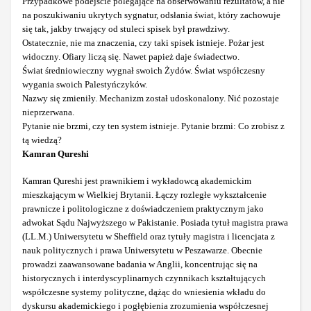
Przypadkowe podejście polegające na obserwowaniu rezultatów, a nie
na poszukiwaniu ukrytych sygnatur, odsłania świat, który zachowuje
się tak, jakby trwający od stuleci spisek był prawdziwy.
Ostatecznie, nie ma znaczenia, czy taki spisek istnieje. Pożar jest
widoczny. Ofiary liczą się. Nawet papież daje świadectwo.
Świat średniowieczny wygnał swoich Żydów. Świat współczesny
wygania swoich Palestyńczyków.
Nazwy się zmieniły. Mechanizm został udoskonalony. Nić pozostaje
nieprzerwana.
Pytanie nie brzmi, czy ten system istnieje. Pytanie brzmi: Co zrobisz z
tą wiedzą?
Kamran Qureshi
Kamran Qureshi jest prawnikiem i wykładowcą akademickim
mieszkającym w Wielkiej Brytanii. Łączy rozległe wykształcenie
prawnicze i politologiczne z doświadczeniem praktycznym jako
adwokat Sądu Najwyższego w Pakistanie. Posiada tytuł magistra prawa
(LL.M.) Uniwersytetu w Sheffield oraz tytuły magistra i licencjata z
nauk politycznych i prawa Uniwersytetu w Peszawarze. Obecnie
prowadzi zaawansowane badania w Anglii, koncentrując się na
historycznych i interdyscyplinarnych czynnikach kształtujących
współczesne systemy polityczne, dążąc do wniesienia wkładu do
dyskursu akademickiego i pogłębienia zrozumienia współczesnej