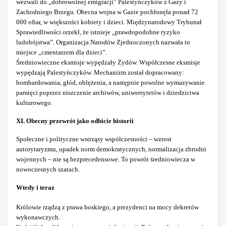
wezwali do „dobrowolnej emigracji” Palestyńczyków z Gazy i
Zachodniego Brzegu. Obecna wojna w Gazie pochłonęła ponad 72
000 ofiar, w większości kobiety i dzieci. Międzynarodowy Trybunał
Sprawiedliwości orzekł, że istnieje „prawdopodobne ryzyko
ludobójstwa”. Organizacja Narodów Zjednoczonych nazwała to
miejsce „cmentarzem dla dzieci”.
Średniowieczne eksmisje wypędzały Żydów. Współczesne eksmisje
wypędzają Palestyńczyków. Mechanizm został dopracowany:
bombardowania, głód, oblężenia, a następnie powolne wymazywanie
pamięci poprzez niszczenie archiwów, uniwersytetów i dziedzictwa
kulturowego.
XI. Obecny przewrót jako odbicie historii
Społeczne i polityczne wstrząsy współczesności – wzrost
autorytaryzmu, upadek norm demokratycznych, normalizacja zbrodni
wojennych – nie są bezprecedensowe. To powrót średniowiecza w
nowoczesnych szatach.
Wtedy i teraz
Królowie rządzą z prawa boskiego, a prezydenci na mocy dekretów
wykonawczych.