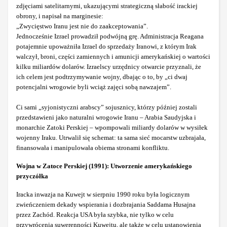
zdjęciami satelitarnymi, ukazującymi strategiczną słabość irackiej
obrony, i napisał na marginesie:
„Zwycięstwo Iranu jest nie do zaakceptowania”.
Jednocześnie Izrael prowadził podwójną grę. Administracja Reagana
potajemnie upoważniła Izrael do sprzedaży Iranowi, z którym Irak
walczył, broni, części zamiennych i amunicji amerykańskiej o wartości
kilku miliardów dolarów. Izraelscy urzędnicy otwarcie przyznali, że
ich celem jest podtrzymywanie wojny, dbając o to, by „ci dwaj
potencjalni wrogowie byli wciąż zajęci sobą nawzajem”.
Ci sami „syjonistyczni arabscy” sojusznicy, którzy później zostali
przedstawieni jako naturalni wrogowie Iranu – Arabia Saudyjska i
monarchie Zatoki Perskiej – wpompowali miliardy dolarów w wysiłek
wojenny Iraku. Utrwalił się schemat: ta sama sieć mocarstw uzbrajała,
finansowała i manipulowała obiema stronami konfliktu.
Wojna w Zatoce Perskiej (1991): Utworzenie amerykańskiego
przyczółka
Iracka inwazja na Kuwejt w sierpniu 1990 roku była logicznym
zwieńczeniem dekady wspierania i dozbrajania Saddama Husajna
przez Zachód. Reakcja USA była szybka, nie tylko w celu
przywrócenia suwerenności Kuwejtu, ale także w celu ustanowienia