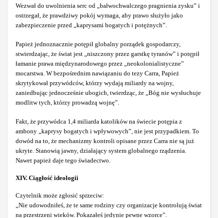
Wezwał do uwolnienia serc od „bałwochwalczego pragnienia zysku” i
ostrzegał, że prawdziwy pokój wymaga, aby prawo służyło jako
zabezpieczenie przed „kaprysami bogatych i potężnych”.
Papież jednoznacznie potępił globalny porządek gospodarczy,
stwierdzając, że świat jest „niszczony przez garstkę tyranów” i potępił
łamanie prawa międzynarodowego przez „neokolonialistyczne”
mocarstwa. W bezpośrednim nawiązaniu do tezy Carra, Papież
skrytykował przywódców, którzy wydają miliardy na wojny,
zaniedbując jednocześnie ubogich, twierdząc, że „Bóg nie wysłuchuje
modlitw tych, którzy prowadzą wojnę”.
Fakt, że przywódca 1,4 miliarda katolików na świecie potępia z
ambony „kaprysy bogatych i wpływowych”, nie jest przypadkiem. To
dowód na to, że mechanizmy kontroli opisane przez Carra nie są już
ukryte. Stanowią jawny, działający system globalnego rządzenia.
Nawet papież daje tego świadectwo.
XIV. Ciągłość ideologii
Czytelnik może zgłosić sprzeciw:
„Nie udowodniłeś, że te same rodziny czy organizacje kontrolują świat
na przestrzeni wieków. Pokazałeś jedynie pewne wzorce”.