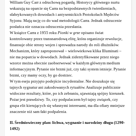
William Guy Carr z odruchową pogardą. Historycy głównego nurtu
wskazują na oparcie się Carra na bezpodstawnych twierdzeniach,
sfabrykowanych dowodach i antysemickich Protokołach Mędrców
Syjonu. Mają rację co do wad metodologii Carra. Jednak odrzucenie
posłańca nie oznacza odrzucenia przesłania.
W książce Carra z 1955 roku
Pionki w grze
opisano świat
kontrolowany przez transnarodową elitę, która organizuje rewolucje,
finansuje obie strony wojen i sprowadza narody do roli dłużników.
Mechanizm, który zaproponował – wielowiekowa klika Illuminati –
nie ma poparcia w dowodach. Jednak zidentyfikowane przez niego
wzorce można obecnie zaobserwować w każdym głównym medium
informacyjnym. Pytanie nie brzmi już, czy taki system istnieje. Pytanie
brzmi, czy mamy oczy, by go dostrzec.
W tym eseju przyjęto podejście incydentalne. Nie doszukuje się
tajnych sygnatur ani zakodowanych rytuałów. Analizuje publicznie
widoczne rezultaty, które, po ich zebraniu, ujawniają spójny kierunek.
Pożar jest prawdziwy. To, czy podpalaczem był tajny związek, czy
grupa elit kierujących się własnymi interesami, ma dla ofiary mniejsze
znaczenie niż sam fakt podpalenia.
II. Średniowieczny plan: lichwa, wygnanie i narodziny długu (1290-
1492)