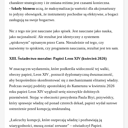
charakter strategiczny i że zmiana reżimu jest czasami konieczna.
- Szkoły biznesu
uczą, że maksymalizacja wartości dla akcjonariuszy
to jedyny obowiązek, że instrumenty pochodne są efektywne, a bogaci
zasługują na swoje bogactwo.
Nic z tego nie jest nauczane jako spisek. Jest nauczane jako nauka,
jako racjonalność. Ale rezultat jest identyczny z systemem
„spiskowym” opisanym przez Carra. Niezależnie od tego, czy
nazwiemy to spiskiem, czy programem nauczania, rezultat jest ten sam.
XIII. Świadectwo moralne: Papież Leon XIV (kwiecień 2026)
W znaczącym wydarzeniu, które podkreśla widoczność tej walki,
obecny papież, Leon XIV , porzucił dyplomatyczną dwuznaczność,
aby bezpośrednio skonfrontować się z mechanizmami elitarnej władzy.
Podczas swojej podróży apostolskiej do Kamerunu w kwietniu 2026
roku papież Leon XIV wygłosił serię niezwykle dobitnych
przemówień. Stojąc w obecności prezydenta Paula Biyi, przywódcy,
który sprawuje władzę od ponad czterech dekad, papież wydał surowe
ostrzeżenie przed korupcją strukturalną.
„Łańcuchy korupcji, które oszpecają władzę i pozbawiają ją
wiarygodności, muszą zostać zerwane” – oświadczył Papież.