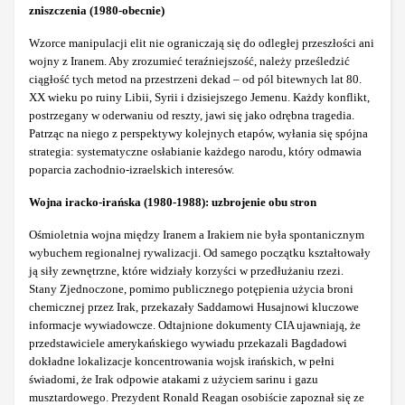
zniszczenia (1980-obecnie)
Wzorce manipulacji elit nie ograniczają się do odległej przeszłości ani
wojny z Iranem. Aby zrozumieć teraźniejszość, należy prześledzić
ciągłość tych metod na przestrzeni dekad – od pól bitewnych lat 80.
XX wieku po ruiny Libii, Syrii i dzisiejszego Jemenu. Każdy konflikt,
postrzegany w oderwaniu od reszty, jawi się jako odrębna tragedia.
Patrząc na niego z perspektywy kolejnych etapów, wyłania się spójna
strategia: systematyczne osłabianie każdego narodu, który odmawia
poparcia zachodnio-izraelskich interesów.
Wojna iracko-irańska (1980-1988): uzbrojenie obu stron
Ośmioletnia wojna między Iranem a Irakiem nie była spontanicznym
wybuchem regionalnej rywalizacji. Od samego początku kształtowały
ją siły zewnętrzne, które widziały korzyści w przedłużaniu rzezi.
Stany Zjednoczone, pomimo publicznego potępienia użycia broni
chemicznej przez Irak, przekazały Saddamowi Husajnowi kluczowe
informacje wywiadowcze. Odtajnione dokumenty CIA ujawniają, że
przedstawiciele amerykańskiego wywiadu przekazali Bagdadowi
dokładne lokalizacje koncentrowania wojsk irańskich, w pełni
świadomi, że Irak odpowie atakami z użyciem sarinu i gazu
musztardowego. Prezydent Ronald Reagan osobiście zapoznał się ze