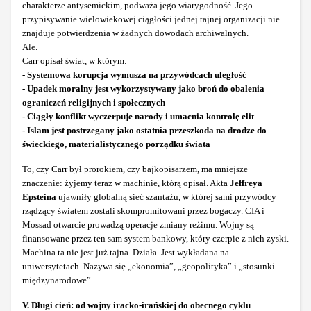
charakterze antysemickim, podważa jego wiarygodność. Jego
przypisywanie wielowiekowej ciągłości jednej tajnej organizacji nie
znajduje potwierdzenia w żadnych dowodach archiwalnych.
Ale.
Carr opisał świat, w którym:
- Systemowa korupcja wymusza na przywódcach uległość
- Upadek moralny jest wykorzystywany jako broń do obalenia
ograniczeń religijnych i społecznych
- Ciągły konflikt wyczerpuje narody i umacnia kontrolę elit
- Islam jest postrzegany jako ostatnia przeszkoda na drodze do
świeckiego, materialistycznego porządku świata
To, czy Carr był prorokiem, czy bajkopisarzem, ma mniejsze
znaczenie: żyjemy teraz w machinie, którą opisał. Akta
Jeffreya
Epsteina
ujawniły globalną sieć szantażu, w której sami przywódcy
rządzący światem zostali skompromitowani przez bogaczy. CIA i
Mossad otwarcie prowadzą operacje zmiany reżimu. Wojny są
finansowane przez ten sam system bankowy, który czerpie z nich zyski.
Machina ta nie jest już tajna. Działa. Jest wykładana na
uniwersytetach. Nazywa się „ekonomia”, „geopolityka” i „stosunki
międzynarodowe”.
V. Długi cień: od wojny iracko-irańskiej do obecnego cyklu