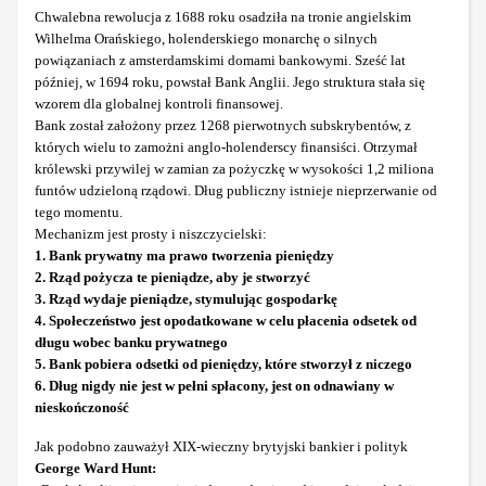
Chwalebna rewolucja z 1688 roku osadziła na tronie angielskim
Wilhelma Orańskiego, holenderskiego monarchę o silnych
powiązaniach z amsterdamskimi domami bankowymi. Sześć lat
później, w 1694 roku, powstał Bank Anglii. Jego struktura stała się
wzorem dla globalnej kontroli finansowej.
Bank został założony przez 1268 pierwotnych subskrybentów, z
których wielu to zamożni anglo-holenderscy finansiści. Otrzymał
królewski przywilej w zamian za pożyczkę w wysokości 1,2 miliona
funtów udzieloną rządowi. Dług publiczny istnieje nieprzerwanie od
tego momentu.
Mechanizm jest prosty i niszczycielski:
1. Bank prywatny ma prawo tworzenia pieniędzy
2. Rząd pożycza te pieniądze, aby je stworzyć
3. Rząd wydaje pieniądze, stymulując gospodarkę
4. Społeczeństwo jest opodatkowane w celu płacenia odsetek od
długu wobec banku prywatnego
5. Bank pobiera odsetki od pieniędzy, które stworzył z niczego
6. Dług nigdy nie jest w pełni spłacony, jest on odnawiany w
nieskończoność
Jak podobno zauważył XIX-wieczny brytyjski bankier i polityk
George Ward Hunt: