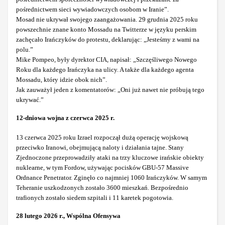
pośrednictwem sieci wywiadowczych osobom w Iranie”.
Mosad nie ukrywał swojego zaangażowania. 29 grudnia 2025 roku
powszechnie znane konto Mossadu na Twitterze w języku perskim
zachęcało Irańczyków do protestu, deklarując:
„Jesteśmy z wami na
polu.”
Mike Pompeo, były dyrektor CIA, napisał:
„Szczęśliwego Nowego
Roku dla każdego Irańczyka na ulicy. A także dla każdego agenta
Mossadu, który idzie obok nich”.
Jak zauważył jeden z komentatorów: „Oni już nawet nie próbują tego
ukrywać.”
12-dniowa wojna z czerwca 2025 r.
13 czerwca 2025 roku Izrael rozpoczął dużą operację wojskową
przeciwko Iranowi, obejmującą naloty i działania tajne. Stany
Zjednoczone przeprowadziły ataki na trzy kluczowe irańskie obiekty
nuklearne, w tym Fordow, używając pocisków GBU-57 Massive
Ordnance Penetrator. Zginęło co najmniej 1060 Irańczyków. W samym
Teheranie uszkodzonych zostało 3600 mieszkań. Bezpośrednio
trafionych zostało siedem szpitali i 11 karetek pogotowia.
28 lutego 2026 r., Wspólna Ofensywa