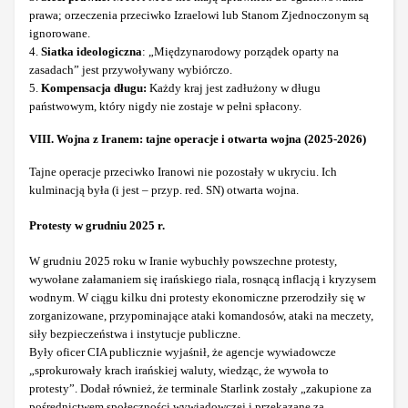
prawa; orzeczenia przeciwko Izraelowi lub Stanom Zjednoczonym są
ignorowane.
4.
Siatka ideologiczna
: „Międzynarodowy porządek oparty na
zasadach” jest przywoływany wybiórczo.
5.
Kompensacja długu:
Każdy kraj jest zadłużony w długu
państwowym, który nigdy nie zostaje w pełni spłacony.
VIII. Wojna z Iranem: tajne operacje i otwarta wojna (2025-2026)
Tajne operacje przeciwko Iranowi nie pozostały w ukryciu. Ich
kulminacją była (i jest – przyp. red. SN) otwarta wojna.
Protesty w grudniu 2025 r.
W grudniu 2025 roku w Iranie wybuchły powszechne protesty,
wywołane załamaniem się irańskiego riala, rosnącą inflacją i kryzysem
wodnym. W ciągu kilku dni protesty ekonomiczne przerodziły się w
zorganizowane, przypominające ataki komandosów, ataki na meczety,
siły bezpieczeństwa i instytucje publiczne.
Były oficer CIA publicznie wyjaśnił, że agencje wywiadowcze
„sprokurowały krach irańskiej waluty, wiedząc, że wywoła to
protesty”. Dodał również, że terminale Starlink zostały „zakupione za
pośrednictwem społeczności wywiadowczej i przekazane za