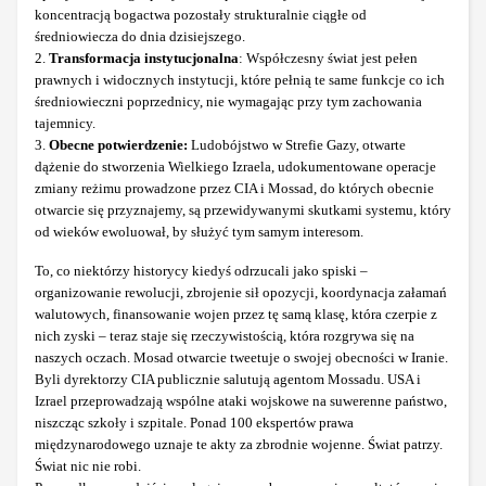
koncentracją bogactwa pozostały strukturalnie ciągłe od
średniowiecza do dnia dzisiejszego.
2.
Transformacja instytucjonalna
: Współczesny świat jest pełen
prawnych i widocznych instytucji, które pełnią te same funkcje co ich
średniowieczni poprzednicy, nie wymagając przy tym zachowania
tajemnicy.
3.
Obecne potwierdzenie:
Ludobójstwo w Strefie Gazy, otwarte
dążenie do stworzenia Wielkiego Izraela, udokumentowane operacje
zmiany reżimu prowadzone przez CIA i Mossad, do których obecnie
otwarcie się przyznajemy, są przewidywanymi skutkami systemu, który
od wieków ewoluował, by służyć tym samym interesom.
To, co niektórzy historycy kiedyś odrzucali jako spiski –
organizowanie rewolucji, zbrojenie sił opozycji, koordynacja załamań
walutowych, finansowanie wojen przez tę samą klasę, która czerpie z
nich zyski – teraz staje się rzeczywistością, która rozgrywa się na
naszych oczach. Mosad otwarcie tweetuje o swojej obecności w Iranie.
Byli dyrektorzy CIA publicznie salutują agentom Mossadu. USA i
Izrael przeprowadzają wspólne ataki wojskowe na suwerenne państwo,
niszcząc szkoły i szpitale. Ponad 100 ekspertów prawa
międzynarodowego uznaje te akty za zbrodnie wojenne. Świat patrzy.
Świat nic nie robi.