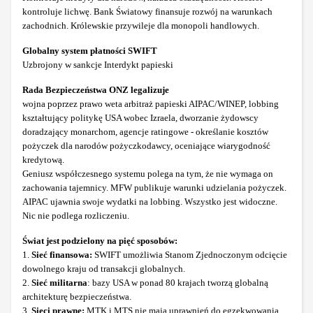
kontroluje lichwę. Bank Światowy finansuje rozwój na warunkach
zachodnich. Królewskie przywileje dla monopoli handlowych.
Globalny system płatności SWIFT
Uzbrojony w sankcje Interdykt papieski
Rada Bezpieczeństwa ONZ legalizuje
wojna poprzez prawo weta arbitraż papieski AIPAC/WINEP, lobbing
kształtujący politykę USA wobec Izraela, dworzanie żydowscy
doradzający monarchom, agencje ratingowe - określanie kosztów
pożyczek dla narodów pożyczkodawcy, oceniające wiarygodność
kredytową.
Geniusz współczesnego systemu polega na tym, że nie wymaga on
zachowania tajemnicy. MFW publikuje warunki udzielania pożyczek.
AIPAC ujawnia swoje wydatki na lobbing. Wszystko jest widoczne.
Nic nie podlega rozliczeniu.
Świat jest podzielony na pięć sposobów:
1.
Sieć finansowa:
SWIFT umożliwia Stanom Zjednoczonym odcięcie
dowolnego kraju od transakcji globalnych.
2.
Sieć militarna
: bazy USA w ponad 80 krajach tworzą globalną
architekturę bezpieczeństwa.
3.
Sieci prawne:
MTK i MTS nie mają uprawnień do egzekwowania