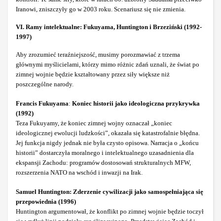
Iranowi, zniszczyły go w 2003 roku. Scenariusz się nie zmienia.
VI. Ramy intelektualne: Fukuyama, Huntington i Brzeziński (1992-
1997)
Aby zrozumieć teraźniejszość, musimy porozmawiać z trzema
głównymi myślicielami, którzy mimo różnic zdań uznali, że świat po
zimnej wojnie będzie kształtowany przez siły większe niż
poszczególne narody.
Francis Fukuyama
:
Koniec historii jako ideologiczna przykrywka
(1992)
Teza Fukuyamy, że koniec zimnej wojny oznaczał „koniec
ideologicznej ewolucji ludzkości”, okazała się katastrofalnie błędna.
Jej funkcja nigdy jednak nie była czysto opisowa. Narracja o „końcu
historii” dostarczyła moralnego i intelektualnego uzasadnienia dla
ekspansji Zachodu: programów dostosowań strukturalnych MFW,
rozszerzenia NATO na wschód i inwazji na Irak.
Samuel Huntington:
Zderzenie cywilizacji jako samospełniająca się
przepowiednia (1996)
Huntington argumentował, że konflikt po zimnej wojnie będzie toczył