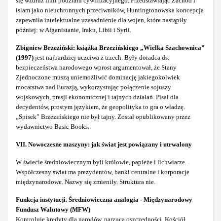
się wzdłuż linii podziału cywilizacyjnego. Przedstawiając Zachód i
islam jako nieuchronnych przeciwników, Huntingtonowska koncepcja
zapewniła intelektualne uzasadnienie dla wojen, które nastąpiły
później: w Afganistanie, Iraku, Libii i Syrii.
Zbigniew Brzeziński:
książka Brzezińskiego „Wielka Szachownica”
(1997)
jest najbardziej uczciwa z trzech. Były doradca ds.
bezpieczeństwa narodowego wprost argumentował, że Stany
Zjednoczone muszą uniemożliwić dominację jakiegokolwiek
mocarstwa nad Eurazją, wykorzystując połączenie sojuszy
wojskowych, presji ekonomicznej i tajnych działań. Pisał dla
decydentów, prostym językiem, że geopolityka to gra o władzę.
„Spisek” Brzezińskiego nie był tajny. Został opublikowany przez
wydawnictwo Basic Books.
VII. Nowoczesne maszyny: jak świat jest powiązany i utrwalony
W świecie średniowiecznym byli królowie, papieże i lichwiarze.
Współczesny świat ma prezydentów, banki centralne i korporacje
międzynarodowe. Nazwy się zmieniły. Struktura nie.
Funkcja instytucji. Średniowieczna analogia - Międzynarodowy
Fundusz Walutowy (MFW)
Kontroluje kredyty dla narodów, narzuca oszczędności. Kościół