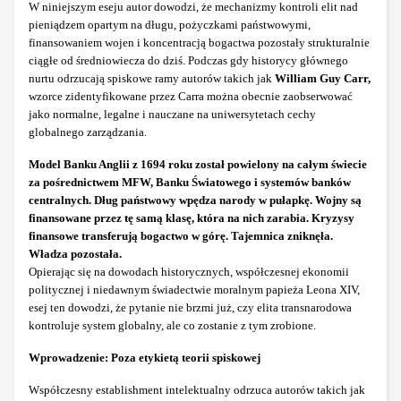
W niniejszym eseju autor dowodzi, że mechanizmy kontroli elit nad
pieniądzem opartym na długu, pożyczkami państwowymi,
finansowaniem wojen i koncentracją bogactwa pozostały strukturalnie
ciągłe od średniowiecza do dziś. Podczas gdy historycy głównego
nurtu odrzucają spiskowe ramy autorów takich jak
William Guy Carr,
wzorce zidentyfikowane przez Carra można obecnie zaobserwować
jako normalne, legalne i nauczane na uniwersytetach cechy
globalnego zarządzania.
Model Banku Anglii z 1694 roku został powielony na całym świecie
za pośrednictwem MFW, Banku Światowego i systemów banków
centralnych. Dług państwowy wpędza narody w pułapkę. Wojny są
finansowane przez tę samą klasę, która na nich zarabia. Kryzysy
finansowe transferują bogactwo w górę. Tajemnica zniknęła.
Władza pozostała.
Opierając się na dowodach historycznych, współczesnej ekonomii
politycznej i niedawnym świadectwie moralnym papieża Leona XIV,
esej ten dowodzi, że pytanie nie brzmi już, czy elita transnarodowa
kontroluje system globalny, ale co zostanie z tym zrobione.
Wprowadzenie: Poza etykietą teorii spiskowej
Współczesny establishment intelektualny odrzuca autorów takich jak