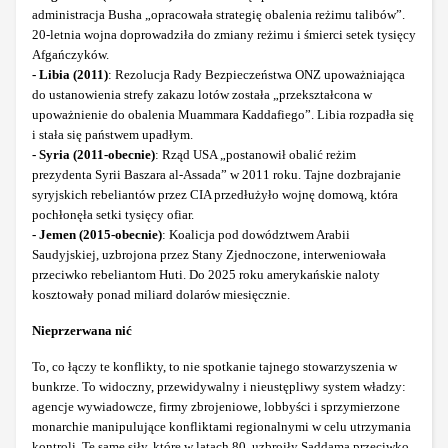
administracja Busha „opracowała strategię obalenia reżimu talibów”.
20-letnia wojna doprowadziła do zmiany reżimu i śmierci setek tysięcy
Afgańczyków.
- Libia (2011)
: Rezolucja Rady Bezpieczeństwa ONZ upoważniająca
do ustanowienia strefy zakazu lotów została „przekształcona w
upoważnienie do obalenia Muammara Kaddafiego”. Libia rozpadła się
i stała się państwem upadłym.
- Syria (2011-obecnie)
: Rząd USA „postanowił obalić reżim
prezydenta Syrii Baszara al-Assada” w 2011 roku. Tajne dozbrajanie
syryjskich rebeliantów przez CIA przedłużyło wojnę domową, która
pochłonęła setki tysięcy ofiar.
- Jemen (2015-obecnie)
: Koalicja pod dowództwem Arabii
Saudyjskiej, uzbrojona przez Stany Zjednoczone, interweniowała
przeciwko rebeliantom Huti. Do 2025 roku amerykańskie naloty
kosztowały ponad miliard dolarów miesięcznie.
Nieprzerwana nić
To, co łączy te konflikty, to nie spotkanie tajnego stowarzyszenia w
bunkrze. To widoczny, przewidywalny i nieustępliwy system władzy:
agencje wywiadowcze, firmy zbrojeniowe, lobbyści i sprzymierzone
monarchie manipulujące konfliktami regionalnymi w celu utrzymania
kontroli. Te same siły, które w latach 80. uzbroiły Saddama przeciwko