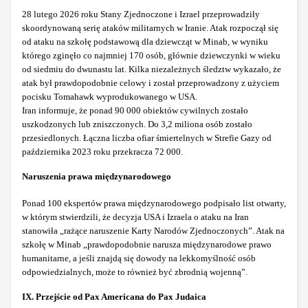
28 lutego 2026 roku Stany Zjednoczone i Izrael przeprowadziły
skoordynowaną serię ataków militarnych w Iranie. Atak rozpoczął się
od ataku na szkołę podstawową dla dziewcząt w Minab, w wyniku
którego zginęło co najmniej 170 osób, głównie dziewczynki w wieku
od siedmiu do dwunastu lat. Kilka niezależnych śledztw wykazało, że
atak był prawdopodobnie celowy i został przeprowadzony z użyciem
pocisku Tomahawk wyprodukowanego w USA.
Iran informuje, że ponad 90 000 obiektów cywilnych zostało
uszkodzonych lub zniszczonych. Do 3,2 miliona osób zostało
przesiedlonych. Łączna liczba ofiar śmiertelnych w Strefie Gazy od
października 2023 roku przekracza 72 000.
Naruszenia prawa międzynarodowego
Ponad 100 ekspertów prawa międzynarodowego podpisało list otwarty,
w którym stwierdzili, że decyzja USA i Izraela o ataku na Iran
stanowiła „rażące naruszenie Karty Narodów Zjednoczonych”. Atak na
szkołę w Minab „prawdopodobnie narusza międzynarodowe prawo
humanitarne, a jeśli znajdą się dowody na lekkomyślność osób
odpowiedzialnych, może to również być zbrodnią wojenną”.
IX. Przejście od Pax Americana do Pax Judaica