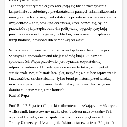
staje się aktem oporu.
Tendencje autorytarne często zaczynają się nie od zakazywania
książek, ale od subtelnego przekształcania pamięci: minimalizowania
niewygodnych zdarzeń, przekształcania przestępstw w konieczność, a
dysydentów w zdrajców. Społeczeństwa, które pozwalają, by ich
przeszłość była przepisywana dla politycznej wygody, ryzykują
powtórzenie swoich najgorszych błędów, tym razem pod wpływem
iluzji moralnej pewności lub narodowej prawości.
Szczere wspominanie nie jest aktem nielojalności. Konfrontacja z
własnymi niepowodzeniami nie jest zdradą kraju, kultury ani
społeczności. Wręcz przeciwnie, jest wyrazem obywatelskiej
odpowiedzialności. Dojrzałe społeczeństwo to takie, które potrafi
stawić czoła swojej historii bez lęku, uczyć się z niej bez zaprzeczania
i nauczać bez zniekształcania. Tylko broniąc historii przed władzą,
możemy zapewnić, że pamięć będzie służyć sprawiedliwości, a nie
dominacji, i prawdzie, a nie kontroli.
Ruel F. Pepa
Prof. Ruel F. Pepa jest filipińskim filozofem mieszkającym w Madrycie
w Hiszpanii. Emerytowany naukowiec (profesor nadzwyczajny IV),
wykładał filozofię i nauki społeczne przez ponad piętnaście lat na
Trinity University of Asia, anglikańskim uniwersytecie na Filipinach.