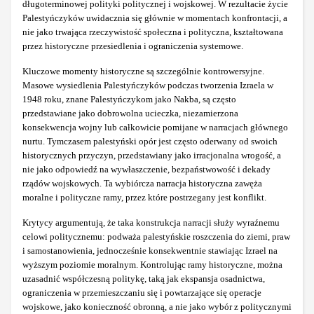
długoterminowej polityki politycznej i wojskowej. W rezultacie życie
Palestyńczyków uwidacznia się głównie w momentach konfrontacji, a
nie jako trwająca rzeczywistość społeczna i polityczna, kształtowana
przez historyczne przesiedlenia i ograniczenia systemowe.
Kluczowe momenty historyczne są szczególnie kontrowersyjne.
Masowe wysiedlenia Palestyńczyków podczas tworzenia Izraela w
1948 roku, znane Palestyńczykom jako Nakba, są często
przedstawiane jako dobrowolna ucieczka, niezamierzona
konsekwencja wojny lub całkowicie pomijane w narracjach głównego
nurtu. Tymczasem palestyński opór jest często oderwany od swoich
historycznych przyczyn, przedstawiany jako irracjonalna wrogość, a
nie jako odpowiedź na wywłaszczenie, bezpaństwowość i dekady
rządów wojskowych. Ta wybiórcza narracja historyczna zawęża
moralne i polityczne ramy, przez które postrzegany jest konflikt.
Krytycy argumentują, że taka konstrukcja narracji służy wyraźnemu
celowi politycznemu: podważa palestyńskie roszczenia do ziemi, praw
i samostanowienia, jednocześnie konsekwentnie stawiając Izrael na
wyższym poziomie moralnym. Kontrolując ramy historyczne, można
uzasadnić współczesną politykę, taką jak ekspansja osadnictwa,
ograniczenia w przemieszczaniu się i powtarzające się operacje
wojskowe, jako konieczność obronną, a nie jako wybór z politycznymi