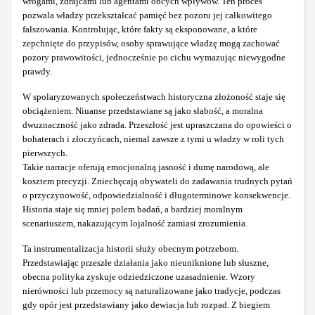
wrogami, zdrajcami lub agentami obcych wpływów. Ten proces
pozwala władzy przekształcać pamięć bez pozoru jej całkowitego
fałszowania. Kontrolując, które fakty są eksponowane, a które
zepchnięte do przypisów, osoby sprawujące władzę mogą zachować
pozory prawowitości, jednocześnie po cichu wymazując niewygodne
prawdy.
W spolaryzowanych społeczeństwach historyczna złożoność staje się
obciążeniem. Niuanse przedstawiane są jako słabość, a moralna
dwuznaczność jako zdrada. Przeszłość jest upraszczana do opowieści o
bohaterach i złoczyńcach, niemal zawsze z tymi u władzy w roli tych
pierwszych.
Takie narracje oferują emocjonalną jasność i dumę narodową, ale
kosztem precyzji. Zniechęcają obywateli do zadawania trudnych pytań
o przyczynowość, odpowiedzialność i długoterminowe konsekwencje.
Historia staje się mniej polem badań, a bardziej moralnym
scenariuszem, nakazującym lojalność zamiast zrozumienia.
Ta instrumentalizacja historii służy obecnym potrzebom.
Przedstawiając przeszłe działania jako nieuniknione lub słuszne,
obecna polityka zyskuje odziedziczone uzasadnienie. Wzory
nierówności lub przemocy są naturalizowane jako tradycje, podczas
gdy opór jest przedstawiany jako dewiacja lub rozpad. Z biegiem