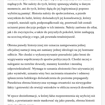
rządzących. Nie należy do tych, którzy sprawują władzę w danym
momencie, ani do tych, którzy dążą do jej legitymizacji poprzez
wybiórczą pamięć. Historia należy do społeczeństwa, a przede
wszystkim do ludzi, którzy doświadczyli jej konsekwencji, którzy
cierpieli, stawiali opór, podporządkowali się, przetrwali lub zostali
uciszeni przez decyzje podjęte w ich imieniu. Należy zarówno do ofiar,
jak i do zwycięzców, a także do przyszłych pokoleń, które zasługują
na uczciwą relację z tego, jak powstała teraźniejszość.
Obrona prawdy historycznej nie oznacza zastępowania jednej
oficjalnej narracji inną ani zamiany jednej ideologii na jej lustrzane
odbicie. Nie chodzi o wykorzystywanie przeszłości jako broni do
wygrywania współczesnych sporów politycznych. Chodzi raczej o
naleganie na rzetelne dowody, staranny kontekst i moralną
odpowiedzialność. Wymaga to uznania złożoności bez używania jej
jako wymówki, uznania winy bez zacierania niuansów i odmowy
spłaszczenia ludzkiego doświadczenia do poziomu propagandy.
Prawdziwa obrona historyczna wymaga otwartości na niewygodne
fakty i gotowości do rewizji wniosków w obliczu nowych dowodów.
W epoce dezinformacji, w której fałsz rozprzestrzenia się szybciej niż
fakty, a powtarzanie może maskować się jako prawda, obrona historii