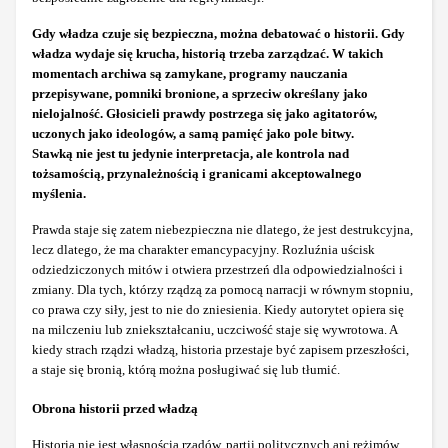
Gdy władza czuje się bezpieczna, można debatować o historii. Gdy
władza wydaje się krucha, historią trzeba zarządzać. W takich
momentach archiwa są zamykane, programy nauczania
przepisywane, pomniki bronione, a sprzeciw określany jako
nielojalność. Głosicieli prawdy postrzega się jako agitatorów,
uczonych jako ideologów, a samą pamięć jako pole bitwy.
Stawką nie jest tu jedynie interpretacja, ale kontrola nad
tożsamością, przynależnością i granicami akceptowalnego
myślenia.
Prawda staje się zatem niebezpieczna nie dlatego, że jest destrukcyjna,
lecz dlatego, że ma charakter emancypacyjny. Rozluźnia uścisk
odziedziczonych mitów i otwiera przestrzeń dla odpowiedzialności i
zmiany. Dla tych, którzy rządzą za pomocą narracji w równym stopniu,
co prawa czy siły, jest to nie do zniesienia. Kiedy autorytet opiera się
na milczeniu lub zniekształcaniu, uczciwość staje się wywrotowa. A
kiedy strach rządzi władzą, historia przestaje być zapisem przeszłości,
a staje się bronią, którą można posługiwać się lub tłumić.
Obrona historii przed władzą
Historia nie jest własnością rządów, partii politycznych ani reżimów