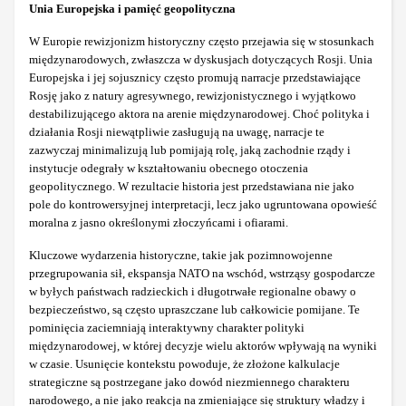
Unia Europejska i pamięć geopolityczna
W Europie rewizjonizm historyczny często przejawia się w stosunkach
międzynarodowych, zwłaszcza w dyskusjach dotyczących Rosji. Unia
Europejska i jej sojusznicy często promują narracje przedstawiające
Rosję jako z natury agresywnego, rewizjonistycznego i wyjątkowo
destabilizującego aktora na arenie międzynarodowej. Choć polityka i
działania Rosji niewątpliwie zasługują na uwagę, narracje te
zazwyczaj minimalizują lub pomijają rolę, jaką zachodnie rządy i
instytucje odegrały w kształtowaniu obecnego otoczenia
geopolitycznego. W rezultacie historia jest przedstawiana nie jako
pole do kontrowersyjnej interpretacji, lecz jako ugruntowana opowieść
moralna z jasno określonymi złoczyńcami i ofiarami.
Kluczowe wydarzenia historyczne, takie jak pozimnowojenne
przegrupowania sił, ekspansja NATO na wschód, wstrząsy gospodarcze
w byłych państwach radzieckich i długotrwałe regionalne obawy o
bezpieczeństwo, są często upraszczane lub całkowicie pomijane. Te
pominięcia zaciemniają interaktywny charakter polityki
międzynarodowej, w której decyzje wielu aktorów wpływają na wyniki
w czasie. Usunięcie kontekstu powoduje, że złożone kalkulacje
strategiczne są postrzegane jako dowód niezmiennego charakteru
narodowego, a nie jako reakcja na zmieniające się struktury władzy i