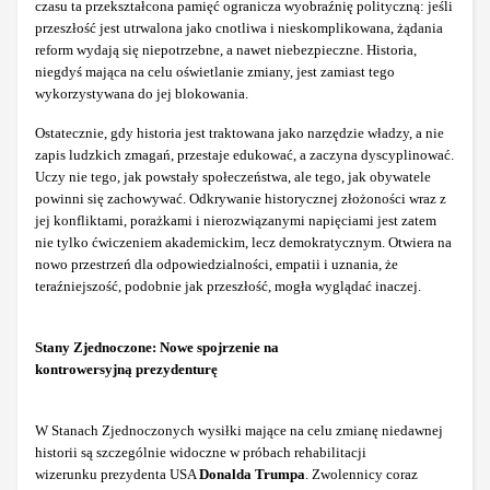
czasu ta przekształcona pamięć ogranicza wyobraźnię polityczną: jeśli
przeszłość jest utrwalona jako cnotliwa i nieskomplikowana, żądania
reform wydają się niepotrzebne, a nawet niebezpieczne. Historia,
niegdyś mająca na celu oświetlanie zmiany, jest zamiast tego
wykorzystywana do jej blokowania.
Ostatecznie, gdy historia jest traktowana jako narzędzie władzy, a nie
zapis ludzkich zmagań, przestaje edukować, a zaczyna dyscyplinować.
Uczy nie tego, jak powstały społeczeństwa, ale tego, jak obywatele
powinni się zachowywać. Odkrywanie historycznej złożoności wraz z
jej konfliktami, porażkami i nierozwiązanymi napięciami jest zatem
nie tylko ćwiczeniem akademickim, lecz demokratycznym. Otwiera na
nowo przestrzeń dla odpowiedzialności, empatii i uznania, że
teraźniejszość, podobnie jak przeszłość, mogła wyglądać inaczej.
Stany Zjednoczone: Nowe spojrzenie na
kontrowersyjną
prezydenturę
W Stanach Zjednoczonych wysiłki mające na celu zmianę niedawnej
historii są szczególnie widoczne w próbach rehabilitacji
wizerunku
prezydenta USA
Donalda Trumpa
. Zwolennicy coraz