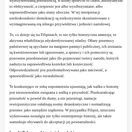
wyreżyserowaną przeszłością, w której sprzeciw to chaos, autorytaryzm
to efektywność, a cierpienie jest albo wyolbrzymiane, albo
usprawiedliwiane jako straty uboczne. W tej interpretacji
niedoskonałości demokracji są niekorzystnie skontrastowane z
wyimaginowaną erą silnego przywództwa i jedności narodowej.
To, co dzieje się na Filipinach, to nie tylko historyczna amnezja; to
aktywna rehabilitacja zdyskredytowanej władzy. Ofiary przemocy
państwowej są spychane na margines pamięci publicznej, ich zeznania
są kwestionowane lub ignorowane, a sprawcy i ich pomocnicy są
ponownie przedstawiani jako źle pojmowani twórcy narodu, których
nadużycia usprawiedliwia kontekst lub konieczność.
Odpowiedzialność jest przeformułowywana jako mściwość, a
sprawiedliwość jako niestabilność.
Te konkurujące ze sobą wspomnienia ujawniają, jak walka o historię
jest nierozerwalnie związana z walką o przyszłość. Przekształcając
przeszłość w powód do dumy, a nie przestrogi, narracje
rewizjonistyczne osłabiają normy demokratyczne i normalizują
przemoc jako narzędzie rządzenia. W przypadku Filipin, sztucznie
wykreowana nostalgia nie tylko reinterpretuje historię, ale także
warunkuje obywateli do akceptacji jej powtarzalności.