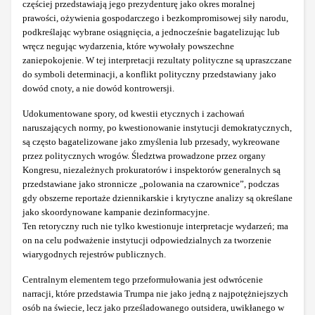
częściej przedstawiają jego prezydenturę jako okres moralnej
prawości, ożywienia gospodarczego i bezkompromisowej siły narodu,
podkreślając wybrane osiągnięcia, a jednocześnie bagatelizując lub
wręcz negując wydarzenia, które wywołały powszechne
zaniepokojenie. W tej interpretacji rezultaty polityczne są upraszczane
do symboli determinacji, a konflikt polityczny przedstawiany jako
dowód cnoty, a nie dowód kontrowersji.
Udokumentowane spory, od kwestii etycznych i zachowań
naruszających normy, po kwestionowanie instytucji demokratycznych,
są często bagatelizowane jako zmyślenia lub przesady, wykreowane
przez politycznych wrogów. Śledztwa prowadzone przez organy
Kongresu, niezależnych prokuratorów i inspektorów generalnych są
przedstawiane jako stronnicze „polowania na czarownice”, podczas
gdy obszerne reportaże dziennikarskie i krytyczne analizy są określane
jako skoordynowane kampanie dezinformacyjne.
Ten retoryczny ruch nie tylko kwestionuje interpretacje wydarzeń; ma
on na celu podważenie instytucji odpowiedzialnych za tworzenie
wiarygodnych rejestrów publicznych.
Centralnym elementem tego przeformułowania jest odwrócenie
narracji, które przedstawia Trumpa nie jako jedną z najpotężniejszych
osób na świecie, lecz jako prześladowanego outsidera, uwikłanego w