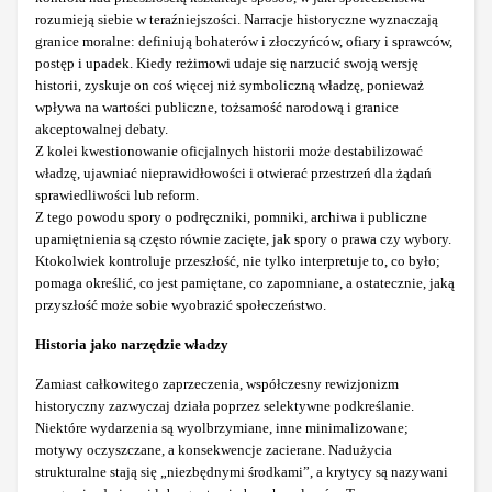
rozumieją siebie w teraźniejszości. Narracje historyczne wyznaczają
granice moralne: definiują bohaterów i złoczyńców, ofiary i sprawców,
postęp i upadek. Kiedy reżimowi udaje się narzucić swoją wersję
historii, zyskuje on coś więcej niż symboliczną władzę, ponieważ
wpływa na wartości publiczne, tożsamość narodową i granice
akceptowalnej debaty.
Z kolei kwestionowanie oficjalnych historii może destabilizować
władzę, ujawniać nieprawidłowości i otwierać przestrzeń dla żądań
sprawiedliwości lub reform.
Z tego powodu spory o podręczniki, pomniki, archiwa i publiczne
upamiętnienia są często równie zacięte, jak spory o prawa czy wybory.
Ktokolwiek kontroluje przeszłość, nie tylko interpretuje to, co było;
pomaga określić, co jest pamiętane, co zapomniane, a ostatecznie, jaką
przyszłość może sobie wyobrazić społeczeństwo.
Historia jako narzędzie władzy
Zamiast całkowitego zaprzeczenia, współczesny rewizjonizm
historyczny zazwyczaj działa poprzez selektywne podkreślanie.
Niektóre wydarzenia są wyolbrzymiane, inne minimalizowane;
motywy oczyszczane, a konsekwencje zacierane. Nadużycia
strukturalne stają się „niezbędnymi środkami”, a krytycy są nazywani