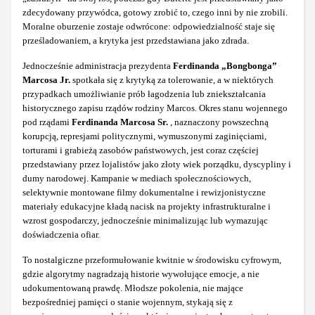
zdecydowany przywódca, gotowy zrobić to, czego inni by nie zrobili.
Moralne oburzenie zostaje odwrócone: odpowiedzialność staje się
prześladowaniem, a krytyka jest przedstawiana jako zdrada.
Jednocześnie administracja prezydenta
Ferdinanda „Bongbonga”
Marcosa Jr.
spotkała się z krytyką za tolerowanie, a w niektórych
przypadkach umożliwianie prób łagodzenia lub zniekształcania
historycznego zapisu rządów rodziny Marcos. Okres stanu wojennego
pod rządami
Ferdinanda Marcosa Sr.
, naznaczony powszechną
korupcją, represjami politycznymi, wymuszonymi zaginięciami,
torturami i grabieżą zasobów państwowych, jest coraz częściej
przedstawiany przez lojalistów jako złoty wiek porządku, dyscypliny i
dumy narodowej. Kampanie w mediach społecznościowych,
selektywnie montowane filmy dokumentalne i rewizjonistyczne
materiały edukacyjne kładą nacisk na projekty infrastrukturalne i
wzrost gospodarczy, jednocześnie minimalizując lub wymazując
doświadczenia ofiar.
To nostalgiczne przeformułowanie kwitnie w środowisku cyfrowym,
gdzie algorytmy nagradzają historie wywołujące emocje, a nie
udokumentowaną prawdę. Młodsze pokolenia, nie mające
bezpośredniej pamięci o stanie wojennym, stykają się z