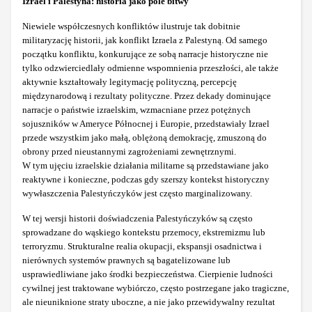
Izrael i Palestyna: historia jako pole bitwy
Niewiele współczesnych konfliktów ilustruje tak dobitnie
militaryzację historii, jak konflikt Izraela z Palestyną. Od samego
początku konfliktu, konkurujące ze sobą narracje historyczne nie
tylko odzwierciedlały odmienne wspomnienia przeszłości, ale także
aktywnie kształtowały legitymację polityczną, percepcję
międzynarodową i rezultaty polityczne. Przez dekady dominujące
narracje o państwie izraelskim, wzmacniane przez potężnych
sojuszników w Ameryce Północnej i Europie, przedstawiały Izrael
przede wszystkim jako małą, oblężoną demokrację, zmuszoną do
obrony przed nieustannymi zagrożeniami zewnętrznymi.
W tym ujęciu izraelskie działania militarne są przedstawiane jako
reaktywne i konieczne, podczas gdy szerszy kontekst historyczny
wywłaszczenia Palestyńczyków jest często marginalizowany.
W tej wersji historii doświadczenia Palestyńczyków są często
sprowadzane do wąskiego kontekstu przemocy, ekstremizmu lub
terroryzmu. Strukturalne realia okupacji, ekspansji osadnictwa i
nierównych systemów prawnych są bagatelizowane lub
usprawiedliwiane jako środki bezpieczeństwa. Cierpienie ludności
cywilnej jest traktowane wybiórczo, często postrzegane jako tragiczne,
ale nieuniknione straty uboczne, a nie jako przewidywalny rezultat