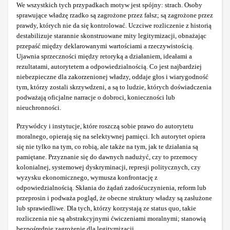
We wszystkich tych przypadkach motyw jest spójny: strach. Osoby
sprawujące władzę rzadko są zagrożone przez fałsz; są zagrożone przez
prawdy, których nie da się kontrolować. Uczciwe rozliczenie z historią
destabilizuje starannie skonstruowane mity legitymizacji, obnażając
przepaść między deklarowanymi wartościami a rzeczywistością.
Ujawnia sprzeczności między retoryką a działaniem, ideałami a
rezultatami, autorytetem a odpowiedzialnością. Co jest najbardziej
niebezpieczne dla zakorzenionej władzy, oddaje głos i wiarygodność
tym, którzy zostali skrzywdzeni, a są to ludzie, których doświadczenia
podważają oficjalne narracje o dobroci, konieczności lub
nieuchronności.
Przywódcy i instytucje, które roszczą sobie prawo do autorytetu
moralnego, opierają się na selektywnej pamięci. Ich autorytet opiera
się nie tylko na tym, co robią, ale także na tym, jak te działania są
pamiętane. Przyznanie się do dawnych nadużyć, czy to przemocy
kolonialnej, systemowej dyskryminacji, represji politycznych, czy
wyzysku ekonomicznego, wymusza konfrontację z
odpowiedzialnością. Skłania do żądań zadośćuczynienia, reform lub
przeprosin i podważa pogląd, że obecne struktury władzy są zasłużone
lub sprawiedliwe. Dla tych, którzy korzystają ze status quo, takie
rozliczenia nie są abstrakcyjnymi ćwiczeniami moralnymi; stanowią
bezpośrednie zagrożenie dla legitymizacji.