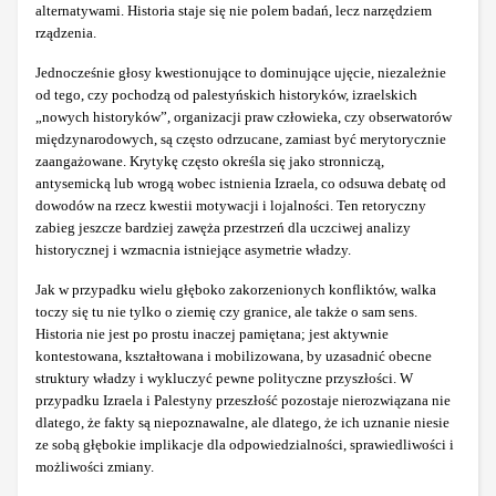
alternatywami. Historia staje się nie polem badań, lecz narzędziem
rządzenia.
Jednocześnie głosy kwestionujące to dominujące ujęcie, niezależnie
od tego, czy pochodzą od palestyńskich historyków, izraelskich
„nowych historyków”, organizacji praw człowieka, czy obserwatorów
międzynarodowych, są często odrzucane, zamiast być merytorycznie
zaangażowane. Krytykę często określa się jako stronniczą,
antysemicką lub wrogą wobec istnienia Izraela, co odsuwa debatę od
dowodów na rzecz kwestii motywacji i lojalności. Ten retoryczny
zabieg jeszcze bardziej zawęża przestrzeń dla uczciwej analizy
historycznej i wzmacnia istniejące asymetrie władzy.
Jak w przypadku wielu głęboko zakorzenionych konfliktów, walka
toczy się tu nie tylko o ziemię czy granice, ale także o sam sens.
Historia nie jest po prostu inaczej pamiętana; jest aktywnie
kontestowana, kształtowana i mobilizowana, by uzasadnić obecne
struktury władzy i wykluczyć pewne polityczne przyszłości. W
przypadku Izraela i Palestyny przeszłość pozostaje nierozwiązana nie
dlatego, że fakty są niepoznawalne, ale dlatego, że ich uznanie niesie
ze sobą głębokie implikacje dla odpowiedzialności, sprawiedliwości i
możliwości zmiany.