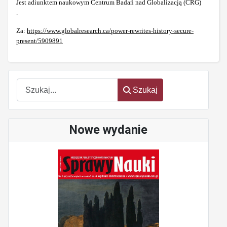
Jest adiunktem naukowym Centrum Badań nad Globalizacją (CRG)
.
Za:
https://www.globalresearch.ca/power-rewrites-history-secure-
present/5909891
Szukaj
Szukaj
Nowe wydanie