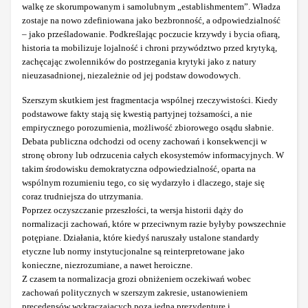
walkę ze skorumpowanym i samolubnym „establishmentem”. Władza
zostaje na nowo zdefiniowana jako bezbronność, a odpowiedzialność
– jako prześladowanie. Podkreślając poczucie krzywdy i bycia ofiarą,
historia ta mobilizuje lojalność i chroni przywództwo przed krytyką,
zachęcając zwolenników do postrzegania krytyki jako z natury
nieuzasadnionej, niezależnie od jej podstaw dowodowych.
Szerszym skutkiem jest fragmentacja wspólnej rzeczywistości. Kiedy
podstawowe fakty stają się kwestią partyjnej tożsamości, a nie
empirycznego porozumienia, możliwość zbiorowego osądu słabnie.
Debata publiczna odchodzi od oceny zachowań i konsekwencji w
stronę obrony lub odrzucenia całych ekosystemów informacyjnych. W
takim środowisku demokratyczna odpowiedzialność, oparta na
wspólnym rozumieniu tego, co się wydarzyło i dlaczego, staje się
coraz trudniejsza do utrzymania.
Poprzez oczyszczanie przeszłości, ta wersja historii dąży do
normalizacji zachowań, które w przeciwnym razie byłyby powszechnie
potępiane. Działania, które kiedyś naruszały ustalone standardy
etyczne lub normy instytucjonalne są reinterpretowane jako
konieczne, niezrozumiane, a nawet heroiczne.
Z czasem ta normalizacja grozi obniżeniem oczekiwań wobec
zachowań politycznych w szerszym zakresie, ustanowieniem
precedensów wykraczających poza jedną prezydenturę i