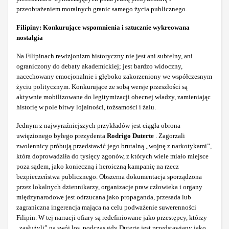
przeobrażeniem moralnych granic samego życia publicznego.
Filipiny: Konkurujące wspomnienia i sztucznie wykreowana
nostalgia
Na Filipinach rewizjonizm historyczny nie jest ani subtelny, ani
ograniczony do debaty akademickiej; jest bardzo widoczny,
nacechowany emocjonalnie i głęboko zakorzeniony we współczesnym
życiu politycznym. Konkurujące ze sobą wersje przeszłości są
aktywnie mobilizowane do legitymizacji obecnej władzy, zamieniając
historię w pole bitwy lojalności, tożsamości i żalu.
Jednym z najwyraźniejszych przykładów jest ciągła obrona
uwięzionego byłego prezydenta
Rodrigo Duterte
. Zagorzali
zwolennicy próbują przedstawić jego brutalną „wojnę z narkotykami”,
która doprowadziła do tysięcy zgonów, z których wiele miało miejsce
poza sądem, jako konieczną i heroiczną kampanię na rzecz
bezpieczeństwa publicznego. Obszerna dokumentacja sporządzona
przez lokalnych dziennikarzy, organizacje praw człowieka i organy
międzynarodowe jest odrzucana jako propaganda, przesada lub
zagraniczna ingerencja mająca na celu podważenie suwerenności
Filipin. W tej narracji ofiary są redefiniowane jako przestępcy, którzy
„zasłużyli” na swój los, podczas gdy Duterte jest przedstawiany jako