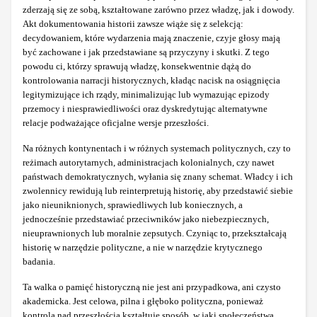
zderzają się ze sobą, kształtowane zarówno przez władzę, jak i dowody.
Akt dokumentowania historii zawsze wiąże się z selekcją:
decydowaniem, które wydarzenia mają znaczenie, czyje głosy mają
być zachowane i jak przedstawiane są przyczyny i skutki. Z tego
powodu ci, którzy sprawują władzę, konsekwentnie dążą do
kontrolowania narracji historycznych, kładąc nacisk na osiągnięcia
legitymizujące ich rządy, minimalizując lub wymazując epizody
przemocy i niesprawiedliwości oraz dyskredytując alternatywne
relacje podważające oficjalne wersje przeszłości.
Na różnych kontynentach i w różnych systemach politycznych, czy to
reżimach autorytarnych, administracjach kolonialnych, czy nawet
państwach demokratycznych, wyłania się znany schemat. Władcy i ich
zwolennicy rewidują lub reinterpretują historię, aby przedstawić siebie
jako nieuniknionych, sprawiedliwych lub koniecznych, a
jednocześnie przedstawiać przeciwników jako niebezpiecznych,
nieuprawnionych lub moralnie zepsutych. Czyniąc to, przekształcają
historię w narzędzie polityczne, a nie w narzędzie krytycznego
badania.
Ta walka o pamięć historyczną nie jest ani przypadkowa, ani czysto
akademicka. Jest celowa, pilna i głęboko polityczna, ponieważ
kontrola nad przeszłością kształtuje sposób, w jaki społeczeństwa