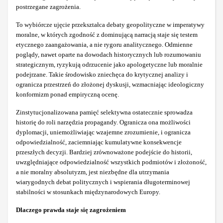
postrzegane zagrożenia.
To wybiórcze ujęcie przekształca debaty geopolityczne w imperatywy
moralne, w których zgodność z dominującą narracją staje się testem
etycznego zaangażowania, a nie rygoru analitycznego. Odmienne
poglądy, nawet oparte na dowodach historycznych lub rozumowaniu
strategicznym, ryzykują odrzucenie jako apologetyczne lub moralnie
podejrzane. Takie środowisko zniechęca do krytycznej analizy i
ogranicza przestrzeń do złożonej dyskusji, wzmacniając ideologiczny
konformizm ponad empiryczną ocenę.
Zinstytucjonalizowana pamięć selektywna ostatecznie sprowadza
historię do roli narzędzia propagandy. Ogranicza ona możliwości
dyplomacji, uniemożliwiając wzajemne zrozumienie, i ogranicza
odpowiedzialność, zaciemniając kumulatywne konsekwencje
przeszłych decyzji. Bardziej zrównoważone podejście do historii,
uwzględniające odpowiedzialność wszystkich podmiotów i złożoność,
a nie moralny absolutyzm, jest niezbędne dla utrzymania
wiarygodnych debat politycznych i wspierania długoterminowej
stabilności w stosunkach międzynarodowych Europy.
Dlaczego prawda staje się zagrożeniem