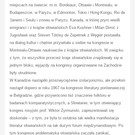
miejscach na świecie: m.in. Bordeaux, Ottawie i Montrealu, w
Budapeszcie, w Paryżu, w Edmonton, Tokio i Hong-Kongu, Rio de
Janeiro i Seulu i znowu w Paryżu. Kanada, w której prym wiedli
emigranci i z krajów słowiańskich Eva Kushner i Milan Dimić z
Jugosławii oraz Steven Tötösy de Zepe
tnek z Węgier postawiła
na dialog kultur i chętnie przywitała u siebie na kongresie w
Montrealu-Ottawie naukowców z krajów słowiańskich. W związku
z tym, że wszystkie przecież kraje słowiańskie znajdowały się w
jednym bloku, wyjazdy na kongresy organizowane na Zachodzie
były utrudnione.
W Kanadzie nastąpiło przezwyciężenie izolacjonizmu, ale przełom
nastąpił dopiero w roku 1967 na kongresie literatury porównawczej
w Belgradzie, gdzie przywrócono też znaczenie folkloru w
badaniach komparatystycznych, a Słowianie, w tym otwierający
kongres rosyjski prof. Wiktor Żyrmunski, zaprezentowali się
doskonale – z tym, że była to ostatnia tak wielka manifestacja
literatur słowiańskich na tak dużym forum międzynarodowym. Po
tym kongresie problematyka słowiańska zaczęła zanikać,