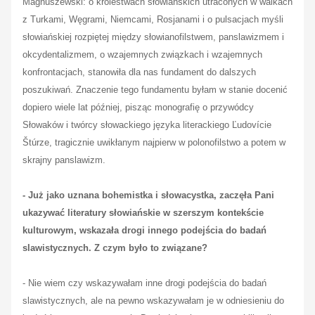
Magnuszewski: o królestwach słowiańskich utraconych w walkach
z Turkami, Węgrami, Niemcami, Rosjanami i o pulsacjach myśli
słowiańskiej rozpiętej między słowianofilstwem, panslawizmem i
okcydentalizmem, o wzajemnych związkach i wzajemnych
konfrontacjach, stanowiła dla nas fundament do dalszych
poszukiwań. Znaczenie tego fundamentu byłam w stanie docenić
dopiero wiele lat później, pisząc monografię o przywódcy
Słowaków i twórcy słowackiego języka literackiego
Ľudovície
Štúrz
e, tragicznie uwikłanym najpierw w polonofilstwo a potem w
skrajny panslawizm.
- Już jako uznana bohemistka i słowacystka,
zaczęła Pani
ukazywać
literatury słowiańskie
w szerszym kontekście
kulturowym, wskazała drogi innego podejścia do badań
slawistycznych. Z czym było to związane?
- Nie wiem czy wskazywałam inne drogi podejścia do badań
slawistycznych, ale na pewno wskazywałam je w odniesieniu do