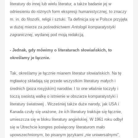
literatury do innej lub wielu literatur, a także badanie jej w
odniesieniu do różnych form ekspresji humanistycznej, to znaczy
m. in. do filozofii, religii i sztuki. Ta definicja się w Polsce przyjęła
w dużej mierze za pośrednictwem
Antologii komparatystyki
zagranicznej
, wydanej pod moją redakcją.
- Jednak, gdy mówimy o literaturach słowiańskich, to
określamy je łącznie.
Tak, określamy je łącznie mianem literatur słowiańskich. Na tę
mgławicę składają się przede wszystkim literatury małych i
średnich (poza rosyjskim) narodów
. I to one właśnie toczyły i
toczą swoistą walkę o istnienie w obszarze komparatystyki i
literatury światowej . Wcześniej także duże narody, jak USA i
Kanada czuły się urażone, że ich literatury traktuje się łącznie,
umieszcza się w bloku literatury angielskiej. W 1961 roku odbył
się w Utrechcie kongres poświęcony literaturom mało
upowszechnionym, bo pisanym językami „nie uniwersalnymi”,