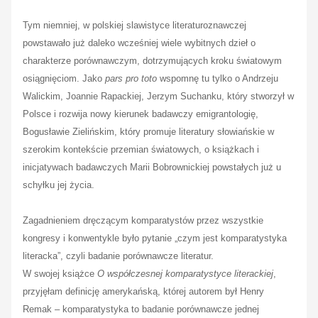
Tym niemniej, w polskiej slawistyce literaturoznawczej
powstawało już daleko wcześniej wiele wybitnych dzieł o
charakterze porównawczym, dotrzymujących kroku światowym
osiągnięciom. Jako
pars pro toto
wspomnę tu tylko o Andrzeju
Walickim, Joannie Rapackiej, Jerzym Suchanku, który stworzył w
Polsce i rozwija nowy kierunek badawczy emigrantologię,
Bogusławie Zielińskim, który promuje literatury słowiańskie w
szerokim kontekście przemian światowych, o książkach i
inicjatywach badawczych Marii Bobrownickiej powstałych już u
schyłku jej życia.
Zagadnieniem dręczącym komparatystów przez wszystkie
kongresy i konwentykle było pytanie „czym jest komparatystyka
literacka”, czyli badanie porównawcze literatur.
W swojej książce
O współczesnej komparatystyce literackiej
,
przyjęłam definicję amerykańską, której autorem był Henry
Remak – komparatystyka to badanie porównawcze jednej