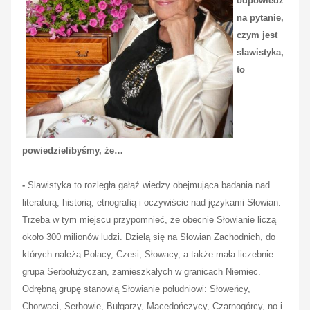
odpowiedź
na pytanie,
czym jest
slawistyka,
to
powiedzielibyśmy, że…
-
Slawistyka to rozległa gałąź wiedzy obejmująca badania nad
literaturą, historią, etnografią i oczywiście nad językami Słowian.
Trzeba w tym miejscu przypomnieć, że obecnie Słowianie liczą
około 300 milionów ludzi. Dzielą się na Słowian Zachodnich, do
których należą Polacy, Czesi, Słowacy, a także mała liczebnie
grupa Serbołużyczan, zamieszkałych w granicach Niemiec.
Odrębną grupę stanowią Słowianie południowi: Słoweńcy,
Chorwaci, Serbowie, Bułgarzy, Macedończycy, Czarnogórcy, no i