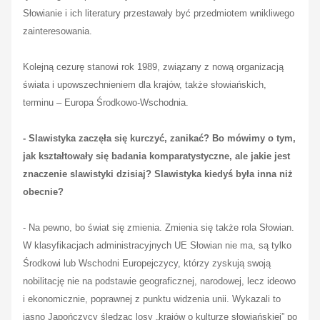
Słowianie i ich literatury przestawały być przedmiotem wnikliwego
zainteresowania.
Kolejną cezurę stanowi rok 1989, związany z nową organizacją
świata i upowszechnieniem dla krajów, także słowiańskich,
terminu – Europa Środkowo-Wschodnia.
- Slawistyka zaczęła się kurczyć, zanikać? Bo mówimy o tym,
jak kształtowały się badania komparatystyczne, ale jakie jest
znaczenie slawistyki dzisiaj?
Sl
awistyka kiedyś była inna niż
obecnie?
- Na pewno, bo świat się zmienia. Zmienia się także rola Słowian.
W klasyfikacjach administracyjnych UE Słowian nie ma, są tylko
Środkowi lub Wschodni Europejczycy, którzy zyskują swoją
nobilitację nie na podstawie geograficznej, narodowej, lecz ideow
o
i ekonomicznie, poprawnej z punktu widzenia unii. Wykazali to
jasno Japończycy śledząc losy „krajów o kulturze słowiańskiej” po