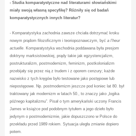
- Studia komparatystyczne nad literaturami słowiańskimi
miały swoją własną specyfikę? Różniły się od badań
komparatystycznych innych literatur?
- Komparatystyka zachodnia zawsze chciała dotrzymać kroku
nowym prądom filozoficznym i teoriopoznawczym, być
a l’heur
actuelle
. Komparatystyka wschodnia poddawana była presjom
doktryny marksistowskiej, prądy takie jak egzystencjalizm,
postrukturalizm, postmodernizm, feminizm, postkolonializm
przebijały się przez nią z trudem i z oporem cenzury; każde
nazwisko z tych kręgów było testowane jako postępowe lub
niepostępowe. Np. postmodernizm jeszcze pod koniec lat 80. był
traktowany jak modernizm w latach 50., to znaczy jako „logika
późnego kapitalizmu”. Pisał o tym amerykański uczony Francis
James w książce pod podobnym tytułem a jego dzieło było
jedynym o postmodernizmie, jakie dopuszczono w Polsce do
przekładu przed 1989 rokiem. Sytuacja uległa zmianie dopiero
potem.