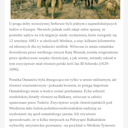
U progu doby nowożytnej Serbowie byli jednym z najmobilniejszych
ludów w Europie. Niewiele jednak osób zdaje sobie sprawę, że
pośredni wpływ na ich migracje miały wydarzenia, które rozegrały się
12 września 1683 r. w okolicach Wiednia, a więc kilkaset kilometrów
od rdzennych dla tej ludności siedlisk. Wówczas to armia osmańska
dowodzona przez wielkiego wezyra Karę Mustafę została rozgromiona
przez zjednoczone wojska chrześcijan, a jak wiemy, niemały udział w
tym zwycięstwie miał również polski król Jan III Sobieski (1629–
1696).
Porażka Osmanów była druzgocąca nie tylko w sensie militarnym, ale
również wizerunkowym - pokazała bowiem, że potęga Imperium
Osmańskiego może w końcu zostać przełamana. Echa wiktorii
wiedeńskiej dotarły również na Bałkany, wówczas w całości
opanowane przez Turków. Zwycięstwo wojsk chrześcijańskich pod
Wiedniem dało ludom południowosłowiańskim nadzieję na
wydostanie się spod osmańskiego jarzma. Ich ożywienie
spowodowało, że w kilku miejscach na Półwyspie Bałkańskim
wybuchły antytureckie powstania - na przykład w Wielkim Tyrnowie