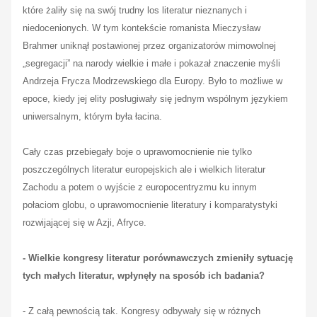
które żaliły się na swój trudny los literatur nieznanych i
niedocenionych. W tym kontekście romanista Mieczysław
Brahmer uniknął postawionej przez organizatorów mimowolnej
„segregacji” na narody wielkie i małe i pokazał znaczenie myśli
Andrzeja Frycza Modrzewskiego dla Europy. Było to możliwe w
epoce, kiedy jej elity posługiwały się jednym wspólnym językiem
uniwersalnym, którym była łacina.
Cały czas przebiegały boje o uprawomocnienie nie tylko
poszczególnych literatur europejskich ale i wielkich literatur
Zachodu a potem o wyjście z europocentryzmu ku innym
połaciom globu, o uprawomocnienie literatury i komparatystyki
rozwijającej się w Azji, Afryce.
- Wielkie kongresy literatur porównawczych zmieniły sytuację
tych małych literatur, wpłynęły na sposób ich badania?
- Z całą pewnością tak. Kongresy odbywały się w różnych