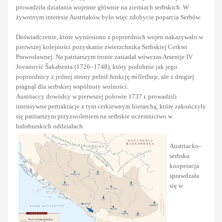
prowadziła działania wojenne głównie na ziemiach serbskich. W
żywotnym interesie Austriaków było więc zdobycie poparcia Serbów.
Doświadczenie, które wyniesiono z poprzednich wojen nakazywało w
pierwszej kolejności pozyskanie zwierzchnika Serbskiej Cerkwi
Prawosławnej. Na patriarszym tronie zasiadał wówczas Arsenije IV
Jovanović Šakabenta (1726–1748), który podobnie jak jego
poprzednicy z jednej strony pełnił funkcję
milletbaşı
, ale z drugiej
pragnął dla serbskiej wspólnoty wolności.
Austriaccy dowódcy w pierwszej połowie 1737 r. prowadzili
intensywne pertraktacje z tym cerkiewnym hierarchą, które zakończyły
się patriarszym przyzwoleniem na serbskie uczestnictwo w
habsburskich oddziałach.
Austriacko-
serbska
kooperacja
sprawdzała
się w