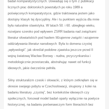
badań komparatystycznych. Dowiaduję się o tym z publikacji
licznych prac doktorskich powstałych po roku 1989 a
poświęconych komparatystyce, gdzie traktowana jestem jako
dostojny klasyk tej dyscypliny. Ale i tu punktem wyjścia dla mnie
była naturalnie slawistyka. W latach 50. i 60. ubiegłego wieku,
rozwijano szeroko pod wpływem ZSRR badania nad związkami
literatur słowiańskich pod hasłem
Wzajemne związki i wzajemne
oddziaływania literatur narodowych.
Była to domena czystej
„wpływologii”, jak określał podobne zjawiska jeszcze przed II
wojną światową Wacław Borowy - nudna, przyczynkarska i
metodologicznie przestarzała, abstrahując nawet od funkcji
ideowych, jakie ówcześnie pełniła.
Silny strukturalizm czeski i słowacki, z którym zetknęłam się w
okresie swojego pobytu w Czechosłowacji, skupiony z kolei na
badaniu literatury „czystej”, bez kontekstów ideowych czy
społecznych, forsował model badań oparty wyłącznie na poetyce
historycznej, na badaniu porównawczym form literackich bez