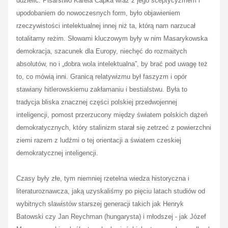
udzielić. Pisarstwo Karela Čapka wraz z jego sceptycyzmem i
upodobaniem do nowoczesnych form, było objawieniem
rzeczywistości intelektualnej innej niż ta, którą nam narzucał
totalitarny reżim. Słowami kluczowym były w nim Masarykowska
demokracja, szacunek dla Europy, niechęć do rozmaitych
absolutów, no i „dobra wola intelektualna”, by brać pod uwagę też
to, co mówią inni. Granicą relatywizmu był faszyzm i opór
stawiany hitlerowskiemu zakłamaniu i bestialstwu. Była to
tradycja bliska znacznej części polskiej przedwojennej
inteligencji, pomost przerzucony między światem polskich dążeń
demokratycznych, który stalinizm starał się zetrzeć z powierzchni
ziemi razem z ludźmi o tej orientacji a światem czeskiej
demokratycznej inteligencji.
Czasy były złe, tym niemniej rzetelna wiedza historyczna i
literaturoznawcza, jaką uzyskaliśmy po pięciu latach studiów od
wybitnych slawistów starszej generacji takich jak Henryk
Batowski czy Jan Reychman (hungarysta) i młodszej - jak Józef