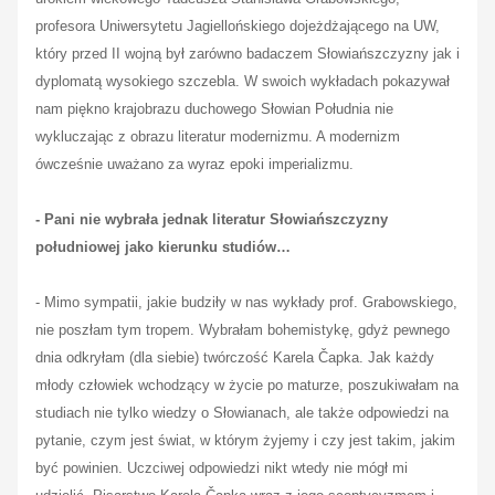
profesora Uniwersytetu Jagiellońskiego dojeżdżającego na UW,
który przed II wojną był zarówno badaczem Słowiańszczyzny jak i
dyplomatą wysokiego szczebla. W swoich wykładach pokazywał
nam piękno krajobrazu duchowego Słowian Południa nie
wykluczając z obrazu literatur modernizmu. A modernizm
ówcześnie uważano za wyraz epoki imperializmu.
- Pani nie wybrała jednak literatur Słowiańszczyzny
południowej jako kierunku studiów…
- Mimo sympatii, jakie budziły w nas wykłady prof. Grabowskiego,
nie poszłam tym tropem. Wybrałam bohemistykę, gdyż pewnego
dnia odkryłam (dla siebie) twórczość Karela Čapka. Jak każdy
młody człowiek wchodzący w życie po maturze, poszukiwałam na
studiach nie tylko wiedzy o Słowianach, ale także odpowiedzi na
pytanie, czym jest świat, w którym żyjemy i czy jest takim, jakim
być powinien. Uczciwej odpowiedzi nikt wtedy nie mógł mi