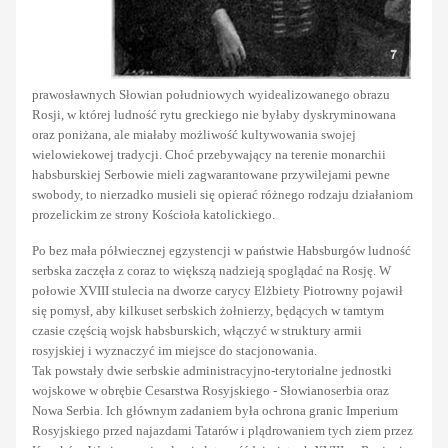
prawosławnych Słowian południowych wyidealizowanego obrazu
Rosji, w której ludność rytu greckiego nie byłaby dyskryminowana
oraz poniżana, ale miałaby możliwość kultywowania swojej
wielowiekowej tradycji. Choć przebywający na terenie monarchii
habsburskiej Serbowie mieli zagwarantowane przywilejami pewne
swobody, to nierzadko musieli się opierać różnego rodzaju działaniom
prozelickim ze strony Kościoła katolickiego.
Po bez mała półwiecznej egzystencji w państwie Habsburgów ludność
serbska zaczęła z coraz to większą nadzieją spoglądać na Rosję. W
połowie XVIII stulecia na dworze carycy Elżbiety Piotrowny pojawił
się pomysł, aby kilkuset serbskich żołnierzy, będących w tamtym
czasie częścią wojsk habsburskich, włączyć w struktury armii
rosyjskiej i wyznaczyć im miejsce do stacjonowania.
Tak powstały dwie serbskie administracyjno-terytorialne jednostki
wojskowe w obrębie Cesarstwa Rosyjskiego - Słowianoserbia oraz
Nowa Serbia. Ich głównym zadaniem była ochrona granic Imperium
Rosyjskiego przed najazdami Tatarów i plądrowaniem tych ziem przez