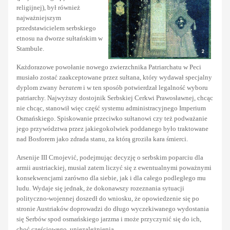
religijnej), był również
najważniejszym
przedstawicielem serbskiego
etnosu na dworze sułtańskim w
Stambule.
Każdorazowe powołanie nowego zwierzchnika Patriarchatu w Peci
musiało zostać zaakceptowane przez sułtana, który wydawał specjalny
dyplom zwany
beratem
i w ten sposób potwierdzał legalność wyboru
patriarchy. Najwyższy dostojnik Serbskiej Cerkwi Prawosławnej, chcąc
nie chcąc, stanowił więc część systemu administracyjnego Imperium
Osmańskiego. Spiskowanie przeciwko sułtanowi czy też podważanie
jego przywództwa przez jakiegokolwiek poddanego było traktowane
nad Bosforem jako zdrada stanu, za którą groziła kara śmierci.
Arsenije III Crnojević, podejmując decyzję o serbskim poparciu dla
armii austriackiej, musiał zatem liczyć się z ewentualnymi poważnymi
konsekwencjami zarówno dla siebie, jak i dla całego podległego mu
ludu. Wydaje się jednak, że dokonawszy rozeznania sytuacji
polityczno-wojennej doszedł do wniosku, że opowiedzenie się po
stronie Austriaków doprowadzi do długo wyczekiwanego wydostania
się Serbów spod osmańskiego jarzma i może przyczynić się do ich,
choć częściowego, uniezależnienia.