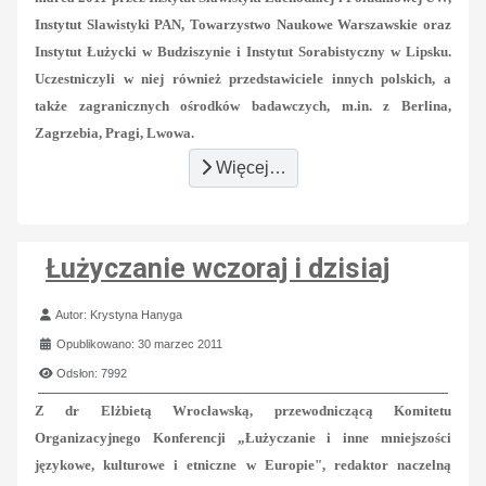
Instytut Slawistyki PAN, Towarzystwo Naukowe Warszawskie oraz
Instytut Łużycki w Budziszynie i Instytut Sorabistyczny w Lipsku.
Uczestniczyli w niej również przedstawiciele innych polskich, a
także zagranicznych ośrodków badawczych, m.in. z Berlina,
Zagrzebia, Pragi, Lwowa.
Więcej…
Łużyczanie wczoraj i dzisiaj
Szczegóły
Autor:
Krystyna Hanyga
Opublikowano: 30 marzec 2011
Odsłon: 7992
Z dr Elżbietą Wrocławską, przewodniczącą Komitetu
Organizacyjnego Konferencji „Łużyczanie i inne mniejszości
językowe, kulturowe i etniczne w Europie", redaktor naczelną