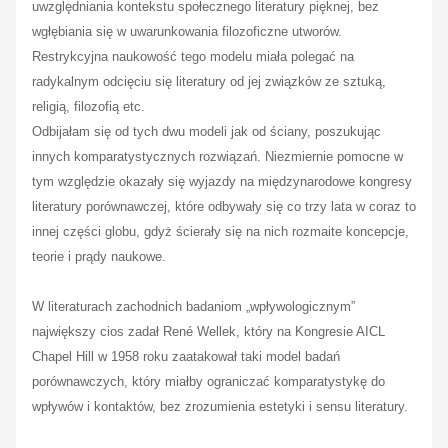
uwzględniania kontekstu społecznego literatury pięknej, bez
wgłębiania się w uwarunkowania filozoficzne utworów.
Restrykcyjna naukowość tego modelu miała polegać na
radykalnym odcięciu się literatury od jej związków ze sztuką,
religią, filozofią etc.
Odbijałam się od tych dwu modeli jak od ściany, poszukując
innych komparatystycznych rozwiązań. Niezmiernie pomocne w
tym względzie okazały się wyjazdy na międzynarodowe kongresy
literatury porównawczej, które odbywały się co trzy lata w coraz to
innej części globu, gdyż ścierały się na nich rozmaite koncepcje,
teorie i prądy naukowe.
W literaturach zachodnich badaniom „wpływologicznym”
największy cios zadał René Wellek, który na Kongresie AICL
Chapel Hill w 1958 roku zaatakował taki model badań
porównawczych, który miałby ograniczać komparatystykę do
wpływów i kontaktów, bez zrozumienia estetyki i sensu literatury.