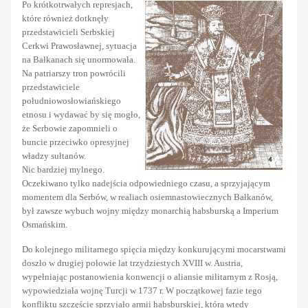
Po krótkotrwałych represjach,
które również dotknęły
przedstawicieli Serbskiej
Cerkwi Prawosławnej, sytuacja
na Bałkanach się unormowała.
Na patriarszy tron powrócili
przedstawiciele
południowosłowiańskiego
etnosu i wydawać by się mogło,
że Serbowie zapomnieli o
buncie przeciwko opresyjnej
władzy sułtanów.
Nic bardziej mylnego.
Oczekiwano tylko nadejścia odpowiedniego czasu, a sprzyjającym
momentem dla Serbów, w realiach osiemnastowiecznych Bałkanów,
był zawsze wybuch wojny między monarchią habsburską a Imperium
Osmańskim.
Do kolejnego militarnego spięcia między konkurującymi mocarstwami
doszło w drugiej połowie lat trzydziestych XVIII w. Austria,
wypełniając postanowienia konwencji o aliansie militarnym z Rosją,
wypowiedziała wojnę Turcji w 1737 r. W początkowej fazie tego
konfliktu szczęście sprzyjało armii habsburskiej, która wtedy