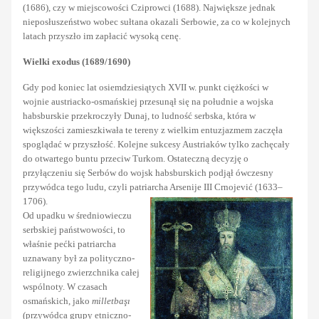
(1686), czy w miejscowości Cziprowci (1688). Największe jednak
nieposłuszeństwo wobec sułtana okazali Serbowie, za co w kolejnych
latach przyszło im zapłacić wysoką cenę.
Wielki exodus (1689/1690)
Gdy pod koniec lat osiemdziesiątych XVII w. punkt ciężkości w
wojnie austriacko-osmańskiej przesunął się na południe a wojska
habsburskie przekroczyły Dunaj, to ludność serbska, która w
większości zamieszkiwała te tereny z wielkim entuzjazmem zaczęła
spoglądać w przyszłość. Kolejne sukcesy Austriaków tylko zachęcały
do otwartego buntu przeciw Turkom. Ostateczną decyzję o
przyłączeniu się Serbów do wojsk habsburskich podjął ówczesny
przywódca tego ludu, czyli patriarcha Arsenije III Crnojević (1633–
1706).
Od upadku w średniowieczu
serbskiej państwowości, to
właśnie pećki patriarcha
uznawany był za polityczno-
religijnego zwierzchnika całej
wspólnoty. W czasach
osmańskich, jako
milletbaşı
(przywódca grupy etniczno-