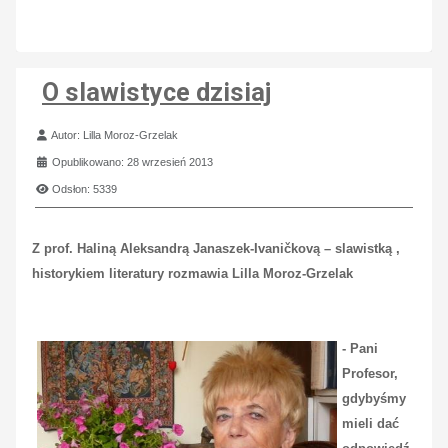
O slawistyce dzisiaj
Szczegóły
Autor:
Lilla Moroz-Grzelak
Opublikowano: 28 wrzesień 2013
Odsłon: 5339
Z prof. Haliną Aleksandrą Janaszek-Ivaničkovą – slawistką
,
historykiem literatury rozmawia Lilla Moroz-Grzelak
- Pani
Profesor,
gdybyśmy
mieli dać