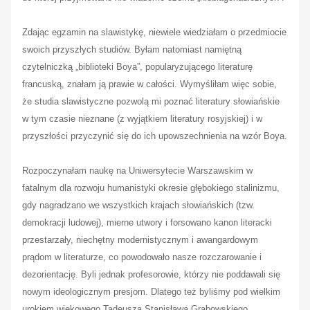
Zdając egzamin na slawistykę, niewiele wiedziałam o przedmiocie
swoich przyszłych studiów. Byłam natomiast namiętną
czytelniczką „biblioteki Boya”, popularyzującego literaturę
francuską, znałam ją prawie w całości. Wymyśliłam więc sobie,
że studia slawistyczne pozwolą mi poznać literatury słowiańskie
w tym czasie nieznane (z wyjątkiem literatury rosyjskiej) i w
przyszłości przyczynić się do ich upowszechnienia na wzór Boya.
Rozpoczynałam naukę na Uniwersytecie Warszawskim w
fatalnym dla rozwoju humanistyki okresie głębokiego stalinizmu,
gdy nagradzano we wszystkich krajach słowiańskich (tzw.
demokracji ludowej), mierne utwory i forsowano kanon literacki
przestarzały, niechętny modernistycznym i awangardowym
prądom w literaturze, co powodowało nasze rozczarowanie i
dezorientację. Byli jednak profesorowie, którzy nie poddawali się
nowym ideologicznym presjom. Dlatego też byliśmy pod wielkim
urokiem wiekowego Tadeusza Stanisława Grabowskiego,