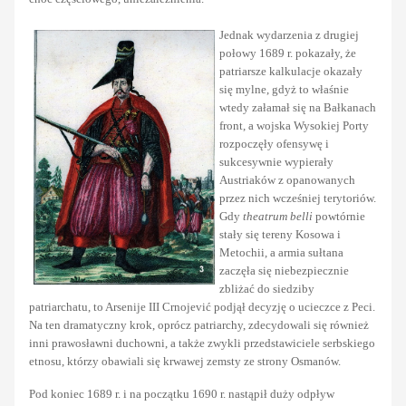
Jednak wydarzenia z drugiej
połowy 1689 r. pokazały, że
patriarsze kalkulacje okazały
się mylne, gdyż to właśnie
wtedy załamał się na Bałkanach
front, a wojska Wysokiej Porty
rozpoczęły ofensywę i
sukcesywnie wypierały
Austriaków z opanowanych
przez nich wcześniej terytoriów.
Gdy
theatrum belli
powtórnie
stały się tereny Kosowa i
Metochii, a armia sułtana
zaczęła się niebezpiecznie
zbliżać do siedziby
patriarchatu, to Arsenije III Crnojević podjął decyzję o ucieczce z Peci.
Na ten dramatyczny krok, oprócz patriarchy, zdecydowali się również
inni prawosławni duchowni, a także zwykli przedstawiciele serbskiego
etnosu, którzy obawiali się krwawej zemsty ze strony Osmanów.
Pod koniec 1689 r. i na początku 1690 r. nastąpił duży odpływ