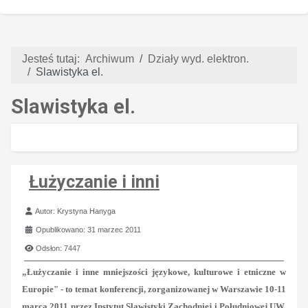
Jesteś tutaj:
Archiwum
Działy wyd. elektron.
Slawistyka el.
Slawistyka el.
Łużyczanie i inni
Szczegóły
Autor:
Krystyna Hanyga
Opublikowano: 31 marzec 2011
Odsłon: 7447
„Łużyczanie i inne mniejszości językowe, kulturowe i etniczne w
Europie" - to temat konferencji, zorganizowanej w Warszawie 10-11
marca 2011 przez Instytut Slawistyki Zachodniej i Południowej UW,