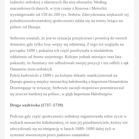
ludności serbskiej z rdzennych dla niej obszarów. Według
szacunkowych danych, w tym czasie z Kosowa i Metochii
wyemigrowało od 150 do 200 tys. Serbów. Zdecydowana większość tej
południowosłowiańskiej społeczności udała się na tereny leżące na
północ od Dunaju.
Serbowie uważali, że jest to sytuacja przejściowa i powrócą do swoich
domostw, gdy tylko losy wojny się odmienią. Z tego też względu na
początku 1690 r. pokaźna ich część przebywała w niedalekim
oddaleniu od frontu wojennego. Kolejne jednak miesiące oraz lata
pokazały, że Austriacy nie odbudowali swojej pozycji i nie odbili z rąk
Osmanów ziem serbskich.
Pokój karłowicki z 1699 r. na kolejne dekady usankcjonował na
Dunaju granicę między monarchią habsburską a Imperium Osmańskim.
Dostrzegając tę sytuację, Serbowie zaczęli stopniowo przemieszczać
się jeszcze bardziej na północ, w głąb Imperium Habsburgów.
Druga wędrówka (1737–1739)
Podczas gdy część społeczności serbskiej organizowała sobie życie w
realiach monarchii habsburskiej, to inni jej przedstawiciele, którzy nie
zdecydowali się na emigrację w latach 1689–1690 dalej żyli w
systemie stworzonym przez państwo osmańskie.