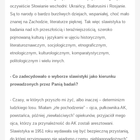
oczywiście Słowianie wschodni: Ukraińcy, Białorusini i Rosjanie.
Są to narody o bardzo burzliwych dziejach, wspaniałej, choć mało
znanej na Zachodzie, literaturze pięknej. Tak więc slawistyka to
badania nad ich przeszłością i teraźniejszością, szeroko
pojmowaną kulturą i językami w ujęciu historycznym,
literaturoznawczym, socjologicznym, etnograficznym,
etnologicznym, kulturologicznym, komparatystycznym,
politologicznym i wielu innych.
- Co zadecydowało o wyborze slawistyki jako kierunku
prowadzonych przez Panią badań?
- Czasy, w których przyszło mi żyć, albo inaczej – determinizm
ludzkiego losu. Miałam „złe pochodzenie” – ojca
, pułkownika AK,
powstańca, później „niewłaściwych” opiekunów, przyjaciół mego
ojca, którzy za przynależność do AK zostali aresztowani.
Slawistyka w 1951 roku wydawała się być bezpieczną przystanią,
do której przyjmowano nie wiadomo czemu „nieblagonadiożnych”.