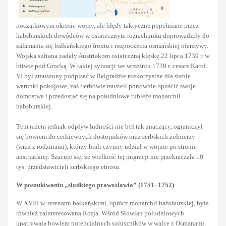
początkowym okresie wojny, ale błędy taktyczne popełniane przez
habsburskich dowódców w ostatecznym rozrachunku doprowadziły do
załamania się bałkańskiego frontu i rozpoczęcia osmańskiej ofensywy.
Wojska sułtana zadały Austriakom ostateczną klęskę 22 lipca 1739 r. w
bitwie pod Grocką. W takiej sytuacji we wrześniu 1739 r. cesarz Karol
VI był zmuszony podpisać w Belgradzie niekorzystne dla siebie
warunki pokojowe, zaś Serbowie musieli ponownie opuścić swoje
domostwa i przedostać się na południowe rubieże monarchii
habsburskiej.
Tym razem jednak odpływ ludności nie był tak znaczący, ograniczył
się bowiem do cerkiewnych dostojników oraz serbskich żołnierzy
(wraz z rodzinami), którzy brali czynny udział w wojnie po stronie
austriackiej. Szacuje się, że wielkość tej migracji nie przekraczała 10
tys. przedstawicieli serbskiego etnosu.
W poszukiwaniu „słodkiego prawosławia” (1751–1752)
W XVIII w. terenami bałkańskimi, oprócz monarchii habsburskiej, była
również zainteresowana Rosja. Wśród Słowian południowych
upatrywała bowiem potencjalnych sojuszników w walce z Osmanami.