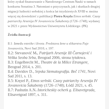
który zyskał finansowanie z Narodowego Centrum Nauki w ramach
konkursu Sonatina 3. Natomiast o przyczynach, jak i skutkach drugiej
migracji ludności serbskiej z końca lat trzydziestych XVIII w. można
więcej się dowiedzieć z publikacji
Piotra Kręzla
Etnos serbski. Czasy
patriarchy Arsenija IV Jovanovicia Šakabenty (1726–1748)
, wydanej
w 2021 r. przez Wydawnictwo Uniwersytetu Łódzkiego. (PK)
Źródła ilustracji
Il.1:
Između estetike i života. Predstava žene u slikarstvu Paje
Jovanovića
, Novi Sad 2010, s. 197.
Il.2: Stevanović M
.
,
Patrijarh Arsenije III Čarnojević i
Velika Seoba Srba
, Beograd 2006, strona tytułowa.
Il.3: Engelbrecht M.,
Theatre de la Milice Etrangere,
Beograd 2014, s. 201.
Il.4: Davidov D.,
Srpska Stematografija. Beč 1741
, Novi
Sad 2011, s. 13.
Il.5: Kręzel P.,
Etnos serbski. Czasy patriarchy Arsenija IV
Jovanovicia Šakabenty (1726–1748)
, Łódź 2021, s. 45.
Il.7: Pashutin A.N
.
Istoricheskiy ocherk g. Elisavetgrada,
Elisavetgrad 1897, s. 311.