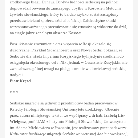
środkowego biegu Dunaju. Odpływ ludności serbskiej na północ
doprowadził bowiem do znaczącego ubytku w Kosowie i Metochii
żywiołu słowiańskiego, który to bardzo szybko został zastąpiony
przedstawicielami społeczności albańskiej. Dalekosiężne skutki
wczesnonowożytnego przemieszania się etnosów są widoczne do dziś,
na ciągle jakże zapalnym obszarze Kosowa.
Poszukiwanie zrozumienia oraz wsparcia w Rosji okazało się
iluzoryczne. Przykład Słowianoserbii oraz Nowej Serbii pokazał, że
Serbowie dla władz Imperium Rosyjskiego byli jedynie środkiem do
osiągnięcia określonego celu. Nikt jednak w Cesarstwie Rosyjskim nie
zwracał szczególnej uwagi na pielęgnowanie wielowiekowej serbskiej
tradycji.
Piotr Kręzel
x x x
Serbskie migracje są jednym z przedmiotów badań pracowników
Katedry Filologii Słowiańskiej Uniwersytetu Łódzkiego. Obecnie
przez autora niniejszego tekstu, we współpracy z dr hab.
Izabelą Lis-
Wielgosz
, prof. UAM z Instytutu Filologii Słowiańskiej Uniwersytetu
im. Adama Mickiewicza w Poznaniu, jest realizowany grant badawczy:
Kulturowe implikacje migracji Serbów we wczesnej dobie nowożytnej,