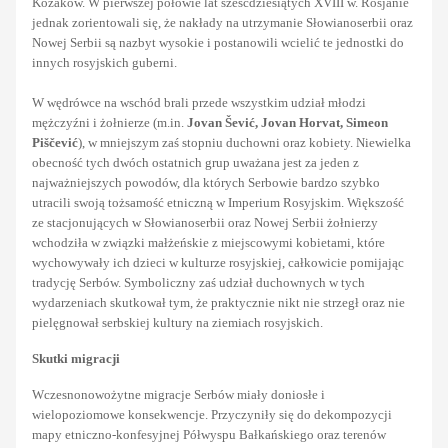
Kozaków. W pierwszej połowie lat sześćdziesiątych XVIII w. Rosjanie
jednak zorientowali się, że nakłady na utrzymanie Słowianoserbii oraz
Nowej Serbii są nazbyt wysokie i postanowili wcielić te jednostki do
innych rosyjskich guberni.
W wędrówce na wschód brali przede wszystkim udział młodzi
mężczyźni i żołnierze (m.in.
Jovan Šević, Jovan Horvat, Simeon
Piščević
), w mniejszym zaś stopniu duchowni oraz kobiety. Niewielka
obecność tych dwóch ostatnich grup uważana jest za jeden z
najważniejszych powodów, dla których Serbowie bardzo szybko
utracili swoją tożsamość etniczną w Imperium Rosyjskim. Większość
ze stacjonujących w Słowianoserbii oraz Nowej Serbii żołnierzy
wchodziła w związki małżeńskie z miejscowymi kobietami, które
wychowywały ich dzieci w kulturze rosyjskiej, całkowicie pomijając
tradycję Serbów. Symboliczny zaś udział duchownych w tych
wydarzeniach skutkował tym, że praktycznie nikt nie strzegł oraz nie
pielęgnował serbskiej kultury na ziemiach rosyjskich.
Skutki migracji
Wczesnonowożytne migracje Serbów miały doniosłe i
wielopoziomowe konsekwencje. Przyczyniły się do dekompozycji
mapy etniczno-konfesyjnej Półwyspu Bałkańskiego oraz terenów