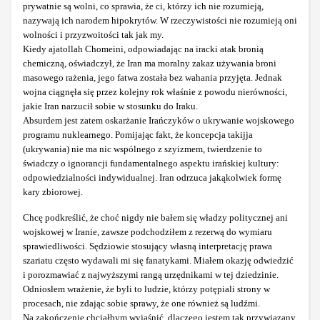
prywatnie są wolni, co sprawia, że ci, którzy ich nie rozumieją,
nazywają ich narodem hipokrytów. W rzeczywistości nie rozumieją oni
wolności i przyzwoitości tak jak my.
Kiedy ajatollah Chomeini, odpowiadając na iracki atak bronią
chemiczną, oświadczył, że Iran ma moralny zakaz używania broni
masowego rażenia, jego fatwa została bez wahania przyjęta. Jednak
wojna ciągnęła się przez kolejny rok właśnie z powodu nierówności,
jakie Iran narzucił sobie w stosunku do Iraku.
Absurdem jest zatem oskarżanie Irańczyków o ukrywanie wojskowego
programu nuklearnego. Pomijając fakt, że koncepcja takijja
(ukrywania) nie ma nic wspólnego z szyizmem, twierdzenie to
świadczy o ignorancji fundamentalnego aspektu irańskiej kultury:
odpowiedzialności indywidualnej. Iran odrzuca jakąkolwiek formę
kary zbiorowej.
Chcę podkreślić, że choć nigdy nie bałem się władzy politycznej ani
wojskowej w Iranie, zawsze podchodziłem z rezerwą do wymiaru
sprawiedliwości. Sędziowie stosujący własną interpretację prawa
szariatu często wydawali mi się fanatykami. Miałem okazję odwiedzić
i porozmawiać z najwyższymi rangą urzędnikami w tej dziedzinie.
Odniosłem wrażenie, że byli to ludzie, którzy potępiali strony w
procesach, nie zdając sobie sprawy, że one również są ludźmi.
Na zakończenie chciałbym wyjaśnić, dlaczego jestem tak przywiązany