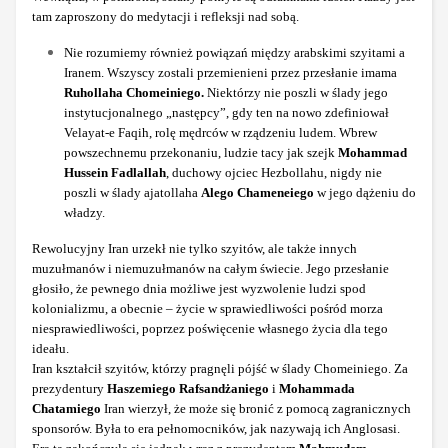
tam zaproszony do medytacji i refleksji nad sobą.
Nie rozumiemy również powiązań między arabskimi szyitami a
Iranem. Wszyscy zostali przemienieni przez przesłanie imama
Ruhollaha Chomeiniego.
Niektórzy nie poszli w ślady jego
instytucjonalnego „następcy”, gdy ten na nowo zdefiniował
Velayat-e Faqih, rolę mędrców w rządzeniu ludem. Wbrew
powszechnemu przekonaniu, ludzie tacy jak szejk
Mohammad
Hussein Fadlallah
, duchowy ojciec Hezbollahu, nigdy nie
poszli w ślady ajatollaha
Alego Chameneiego
w jego dążeniu do
władzy.
Rewolucyjny Iran urzekł nie tylko szyitów, ale także innych
muzułmanów i niemuzułmanów na całym świecie. Jego przesłanie
głosiło, że pewnego dnia możliwe jest wyzwolenie ludzi spod
kolonializmu, a obecnie – życie w sprawiedliwości pośród morza
niesprawiedliwości, poprzez poświęcenie własnego życia dla tego
ideału.
Iran kształcił szyitów, którzy pragnęli pójść w ślady Chomeiniego. Za
prezydentury
Haszemiego Rafsandżaniego
i
Mohammada
Chatamiego
Iran wierzył, że może się bronić z pomocą zagranicznych
sponsorów. Była to era pełnomocników, jak nazywają ich Anglosasi.