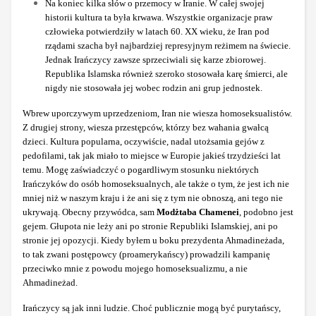
Na koniec kilka słów o przemocy w Iranie. W całej swojej
historii kultura ta była krwawa. Wszystkie organizacje praw
człowieka potwierdziły w latach 60. XX wieku, że Iran pod
rządami szacha był najbardziej represyjnym reżimem na świecie.
Jednak Irańczycy zawsze sprzeciwiali się karze zbiorowej.
Republika Islamska również szeroko stosowała karę śmierci, ale
nigdy nie stosowała jej wobec rodzin ani grup jednostek.
Wbrew uporczywym uprzedzeniom, Iran nie wiesza homoseksualistów.
Z drugiej strony, wiesza przestępców, którzy bez wahania gwałcą
dzieci. Kultura popularna, oczywiście, nadal utożsamia gejów z
pedofilami, tak jak miało to miejsce w Europie jakieś trzydzieści lat
temu. Mogę zaświadczyć o pogardliwym stosunku niektórych
Irańczyków do osób homoseksualnych, ale także o tym, że jest ich nie
mniej niż w naszym kraju i że ani się z tym nie obnoszą, ani tego nie
ukrywają. Obecny przywódca, sam
Modżtaba Chamenei
, podobno jest
gejem. Głupota nie leży ani po stronie Republiki Islamskiej, ani po
stronie jej opozycji. Kiedy byłem u boku prezydenta Ahmadineżada,
to tak zwani postępowcy (proamerykańscy) prowadzili kampanię
przeciwko mnie z powodu mojego homoseksualizmu, a nie
Ahmadineżad.
Irańczycy są jak inni ludzie. Choć publicznie mogą być purytańscy,