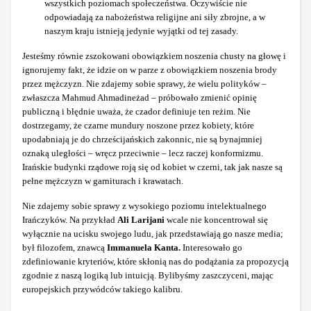
wszystkich poziomach społeczeństwa. Oczywiście nie
odpowiadają za nabożeństwa religijne ani siły zbrojne, a w
naszym kraju istnieją jedynie wyjątki od tej zasady.
Jesteśmy równie zszokowani obowiązkiem noszenia chusty na głowę i
ignorujemy fakt, że idzie on w parze z obowiązkiem noszenia brody
przez mężczyzn. Nie zdajemy sobie sprawy, że wielu polityków –
zwłaszcza Mahmud Ahmadineżad – próbowało zmienić opinię
publiczną i błędnie uważa, że czador definiuje ten reżim. Nie
dostrzegamy, że czarne mundury noszone przez kobiety, które
upodabniają je do chrześcijańskich zakonnic, nie są bynajmniej
oznaką uległości – wręcz przeciwnie – lecz raczej konformizmu.
Irańskie budynki rządowe roją się od kobiet w czerni, tak jak nasze są
pełne mężczyzn w garniturach i krawatach.
Nie zdajemy sobie sprawy z wysokiego poziomu intelektualnego
Irańczyków. Na przykład
Ali Larijani
wcale nie koncentrował się
wyłącznie na ucisku swojego ludu, jak przedstawiają go nasze media;
był filozofem, znawcą
Immanuela Kanta.
Interesowało go
zdefiniowanie kryteriów, które skłonią nas do podążania za propozycją
zgodnie z naszą logiką lub intuicją. Bylibyśmy zaszczyceni, mając
europejskich przywódców takiego kalibru.