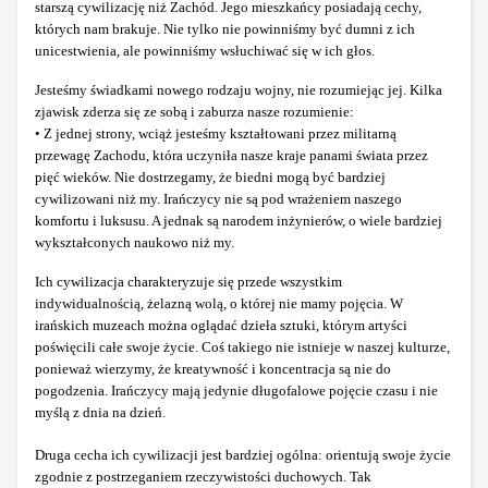
starszą cywilizację niż Zachód. Jego mieszkańcy posiadają cechy,
których nam brakuje. Nie tylko nie powinniśmy być dumni z ich
unicestwienia, ale powinniśmy wsłuchiwać się w ich głos.
Jesteśmy świadkami nowego rodzaju wojny, nie rozumiejąc jej. Kilka
zjawisk zderza się ze sobą i zaburza nasze rozumienie:
• Z jednej strony, wciąż jesteśmy kształtowani przez militarną
przewagę Zachodu, która uczyniła nasze kraje panami świata przez
pięć wieków. Nie dostrzegamy, że biedni mogą być bardziej
cywilizowani niż my. Irańczycy nie są pod wrażeniem naszego
komfortu i luksusu. A jednak są narodem inżynierów, o wiele bardziej
wykształconych naukowo niż my.
Ich cywilizacja charakteryzuje się przede wszystkim
indywidualnością, żelazną wolą, o której nie mamy pojęcia. W
irańskich muzeach można oglądać dzieła sztuki, którym artyści
poświęcili całe swoje życie. Coś takiego nie istnieje w naszej kulturze,
ponieważ wierzymy, że kreatywność i koncentracja są nie do
pogodzenia. Irańczycy mają jedynie długofalowe pojęcie czasu i nie
myślą z dnia na dzień.
Druga cecha ich cywilizacji jest bardziej ogólna: orientują swoje życie
zgodnie z postrzeganiem rzeczywistości duchowych. Tak