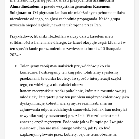
Era ta zakończyła się jednak wraz z prezydentem
Mahmudem
Ahmadineżadem
, a przede wszystkim generałem
Kasemem
Sulejmanim
. Od piętnastu lat Iran nie miał żadnych pełnomocników,
niezależnie od tego, co głosi zachodnia propaganda. Każda grupa
uzyskała niepodległość, nawet te uzbrojone przez Iran.
Przykładowo, libański Hezbollah walczy dziś z Izraelem nie z
solidarności z Iranem, ale dlatego, że Izrael okupuje część Libanu i w
ten sposób łamie porozumienie o zawieszeniu broni z 26 listopada
2024 r.
Tolerujemy zabójstwa irańskich przywódców jako zło
konieczne. Postrzegamy ten kraj jako totalitarny i jesteśmy
przekonani, że uciska kobiety. To sposób interpretacji części
tego, co widzimy, a nie całości obrazu.
Iranem rzeczywiście rządzi pokolenie, które nie rozumie swojej
młodzieży. Interpretujemy ten problem międzypokoleniowy jako
dyskryminację kobiet i wierzymy, że reżim zabrania im
zajmowania odpowiedzialnych stanowisk. Jednak Iran ucierpiał
w wyniku wojny narzuconej przez Irak. W rezultacie stracił
znaczną część mężczyzn. Podobnie jak w Europie po I wojnie
światowej, Iran nie miał innego wyboru, jak tylko być
rządzonym głównie przez kobiety. Są one teraz obecne na