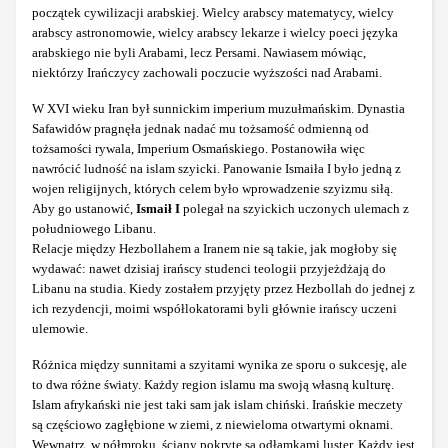
początek cywilizacji arabskiej. Wielcy arabscy matematycy, wielcy
arabscy astronomowie, wielcy arabscy lekarze i wielcy poeci języka
arabskiego nie byli Arabami, lecz Persami. Nawiasem mówiąc,
niektórzy Irańczycy zachowali poczucie wyższości nad Arabami.
W XVI wieku Iran był sunnickim imperium muzułmańskim. Dynastia
Safawidów pragnęła jednak nadać mu tożsamość odmienną od
tożsamości rywala, Imperium Osmańskiego. Postanowiła więc
nawrócić ludność na islam szyicki. Panowanie Ismaiła I było jedną z
wojen religijnych, których celem było wprowadzenie szyizmu siłą.
Aby go ustanowić,
Ismaił I
polegał na szyickich uczonych ulemach z
południowego Libanu.
Relacje między Hezbollahem a Iranem nie są takie, jak mogłoby się
wydawać: nawet dzisiaj irańscy studenci teologii przyjeżdżają do
Libanu na studia. Kiedy zostałem przyjęty przez Hezbollah do jednej z
ich rezydencji, moimi współlokatorami byli głównie irańscy uczeni
ulemowie.
Różnica między sunnitami a szyitami wynika ze sporu o sukcesję, ale
to dwa różne światy. Każdy region islamu ma swoją własną kulturę.
Islam afrykański nie jest taki sam jak islam chiński. Irańskie meczety
są częściowo zagłębione w ziemi, z niewieloma otwartymi oknami.
Wewnątrz, w półmroku, ściany pokryte są odłamkami luster. Każdy jest