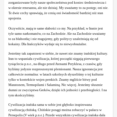
zorganizowane były nasze społeczeństwa pod koniec średniowiecza i
w okresie renesansu, ale nie dzisiaj. My uważamy to za postęp; oni nie.
Te dwie cechy sprawiają, że cenią oni świadomość bardziej niż stan
upojenia.
Oczywiście, mają te same słabości co my. Na przykład, w Iranie jest
tyle samo narkomanów, co na Zachodzie. Ale na Zachodzie uważamy
to za błahostkę i nie reagujemy, gdy politycy uzależniają się od
kokainy. Dla Irańczyków wydaje się to niewyobrażalne.
Jesteśmy tak zapatrzeni w siebie, że nawet nie znamy irańskiej kultury.
Iran to wspaniała cywilizacja, której początki sięgają pierwszego
tysiąclecia p.n.e., na długo przed Atenami Peryklesa, z czasów, gdy
byliśmy jedynie rozproszonymi plemionami. Nasza ignorancja jest
całkowicie normalna: w latach szkolnych słyszeliśmy o tej kulturze
tylko w kontekście wojen perskich. Znamy mgliście bitwy pod
Maratonem, Termopilami i Salaminą. Nic więcej. Jesteśmy słusznie
dumni ze zwycięstwa Greków, dzięki ich jedności i przebiegłości. I na
tym skończyliśmy.
Cywilizacja irańska sama w sobie jest głęboko inspirowana
cywilizacją chińską. Chińskie posągi można zobaczyć w pałacu w
Persepolis (V wiek p.n.e.). Przede wszystkim cywilizacja irańska dała