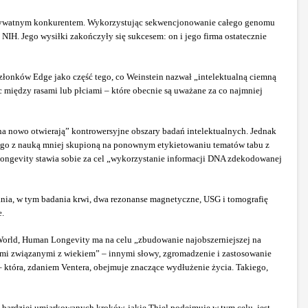
 prywatnym konkurentem. Wykorzystując sekwencjonowanie całego genomu
IH. Jego wysiłki zakończyły się sukcesem: on i jego firma ostatecznie
członków Edge jako część tego, co Weinstein nazwał „intelektualną ciemną
c między rasami lub płciami – które obecnie są uważane za co najmniej
na nowo otwierają” kontrowersyjne obszary badań intelektualnych. Jednak
y go z nauką mniej skupioną na ponownym etykietowaniu tematów tabu z
 Longevity stawia sobie za cel „wykorzystanie informacji DNA zdekodowanej
nia, w tym badania krwi, dwa rezonanse magnetyczne, USG i tomografię
e.
 World, Human Longevity ma na celu „zbudowanie najobszerniejszej na
mi związanymi z wiekiem” – innymi słowy, zgromadzenie i zastosowanie
która, zdaniem Ventera, obejmuje znaczące wydłużenie życia. Takiego,
 bardziej umiarkowanych kroków, jakie Thiel podejmuje w tym celu, jest