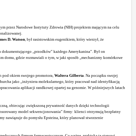
ym przez Narodowe Instytuty Zdrowia (NIH) projektem mającym na celu
onalizowanej.
mes D. Watson
, był rasistowskim eugenikiem, który wierzył, że
stru dokumentującego „przodków” każdego Amerykanina”. Był on
swoim domu, gdzie rozmawiali o tym, w jaki sposób „mechanizmy komórkowe
ych pod okiem swojego promotora,
Waltera Gilberta
. Na początku swojej
hurcha jako „inżyniera molekularnego, który pracował nad identyfikacją
opracowania aplikacji randkowej opartej na genomie. W późniejszych latach
czną, obiecując zwiększoną prywatność danych dzięki technologii
ponsorowany model sekwencjonowania” firmy: klienci otrzymują bezpłatny
rmy nawiązuje do pomysłu Epsteina, który planował stworzenie
i medycznych firmom farmaceutycznym. Co ważne, praktyka ta stanowi