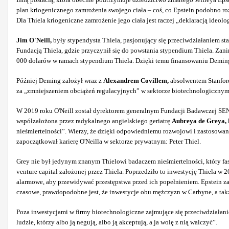
plan kriogenicznego zamrożenia swojego ciała – coś, co Epstein podobno r
Dla Thiela kriogeniczne zamrożenie jego ciała jest raczej „deklaracją ide
Jim O'Neill,
były stypendysta Thiela, pasjonujący się przeciwdziałaniem st
Fundacją Thiela, gdzie przyczynił się do powstania stypendium Thiela. Zani
000 dolarów w ramach stypendium Thiela. Dzięki temu finansowaniu Deming z
Później Deming założył wraz z
Alexandrem Covillem,
absolwentem Stanford,
za „zmniejszeniem obciążeń regulacyjnych” w sektorze biotechnologicznym 
W 2019 roku O'Neill został dyrektorem generalnym Fundacji Badawczej SENS, 
współzałożona przez radykalnego angielskiego geriatrę
Aubreya de Greya,
nieśmiertelności”. Wierzy, że dzięki odpowiedniemu rozwojowi i zastosowan
zapoczątkował karierę O'Neilla w sektorze prywatnym: Peter Thiel.
Grey nie był jedynym znanym Thielowi badaczem nieśmiertelności, który fas
venture capital założonej przez Thiela. Poprzedziło to inwestycję Thiela
alarmowe, aby przewidywać przestępstwa przed ich popełnieniem. Epstein z
czasowe, prawdopodobne jest, że inwestycje obu mężczyzn w Carbyne, a takż
Poza inwestycjami w firmy biotechnologiczne zajmujące się przeciwdziałani
ludzie, którzy albo ją negują, albo ją akceptują, a ja wolę z nią walczyć”.