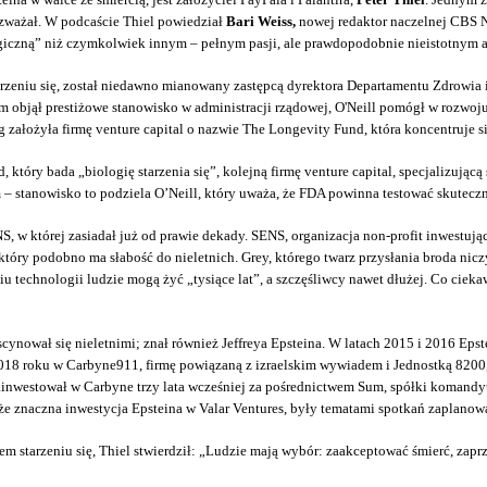
ozważał. W podcaście Thiel powiedział
Bari Weiss,
nowej redaktor naczelnej CBS N
ologiczną” niż czymkolwiek innym – pełnym pasji, ale prawdopodobnie nieistotnym
arzeniu się, został niedawno mianowany zastępcą dyrektora Departamentu Zdrowia i
m objął prestiżowe stanowisko w administracji rządowej, O'Neill pomógł w rozwoj
ałożyła firmę venture capital o nazwie The Longevity Fund, która koncentruje si
 który bada „biologię starzenia się”, kolejną firmę venture capital, specjalizującą
– stanowisko to podziela O’Neill, który uważa, że FDA powinna testować skuteczn
w której zasiadał już od prawie dekady. SENS, organizacja non-profit inwestująca 
który podobno ma słabość do nieletnich. Grey, którego twarz przysłania broda nic
iu technologii ludzie mogą żyć „tysiące lat”, a szczęśliwcy nawet dłużej. Co ci
cynował się nieletnimi; znał również Jeffreya Epsteina. W latach 2015 i 2016 Eps
 w 2018 roku w Carbyne911, firmę powiązaną z izraelskim wywiadem i Jednostką 8
ainwestował w Carbyne trzy lata wcześniej za pośrednictwem Sum, spółki komandy
e znaczna inwestycja Epsteina w Valar Ventures, były tematami spotkań zaplanowa
em starzeniu się, Thiel stwierdził: „Ludzie mają wybór: zaakceptować śmierć, zap