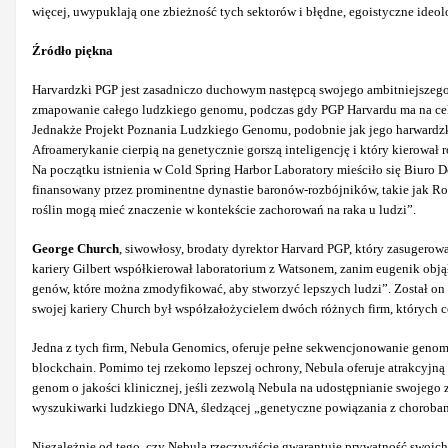
więcej, uwypuklają one zbieżność tych sektorów i błędne, egoistyczne ideol
Źródło piękna
Harvardzki PGP jest zasadniczo duchowym następcą swojego ambitniejszeg
zmapowanie całego ludzkiego genomu, podczas gdy PGP Harvardu ma na ce
Jednakże Projekt Poznania Ludzkiego Genomu, podobnie jak jego harwardzki
Afroamerykanie cierpią na genetycznie gorszą inteligencję i który kierowa
Na początku istnienia w Cold Spring Harbor Laboratory mieściło się Biur
finansowany przez prominentne dynastie baronów-rozbójników, takie jak Ro
roślin mogą mieć znaczenie w kontekście zachorowań na raka u ludzi”.
George Church
, siwowłosy, brodaty dyrektor Harvard PGP, który zasugero
kariery Gilbert współkierował laboratorium z Watsonem, zanim eugenik obją
genów, które można zmodyfikować, aby stworzyć lepszych ludzi”. Został on
swojej kariery Church był współzałożycielem dwóch różnych firm, których 
Jedna z tych firm, Nebula Genomics, oferuje pełne sekwencjonowanie genom
blockchain. Pomimo tej rzekomo lepszej ochrony, Nebula oferuje atrakcyjn
genom o jakości klinicznej, jeśli zezwolą Nebula na udostępnianie swojeg
wyszukiwarki ludzkiego DNA, śledzącej „genetyczne powiązania z chorobami
Niezależnie od tego, czy Nebula rzeczywiście gwarantuje prywatność swoic