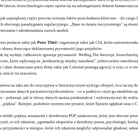
W istocie, biotechnologia często opiera się na udostępnianiu firmom farmaceutycz
jak największej części procesu rozwoju leków poza badania kliniczne – do czego f
 obecnego paradygmatu regulacyjnego. „Dane ze świata rzeczywistego” są również
renowania i udoskonalania swoich modeli.
ez postacie takie jak
Peter Thiel
i organizacje takie jak CIA, która zainwestowa
e obawy dotyczące deklarowanej prywatności jego projektów.
 jak się wydaje, całkowicie ignoruje prywatność. Według The Intercept, biotechn
ogiczne, które wpływają na „konkurencję między narodami”, jednocześnie umożli
e i dane dostarczane przez firmy takie jak Colossal pomogą agencji w tym, co w r
 stracić na znaczeniu.
stwa na raka ani do zwycięstwa w futurystycznym wyścigu zbrojeń, lecz raczej do
analizowaniu danych pacjentów/użytkowników – co w praktyce czyni go modelem 
 pokazuje, jak te zbiory danych można przekształcać i wykorzystywać do realizacj
„piękna”. Kolejne, podobnie ezoteryczne pytanie, które Epstein zgłębiał wraz z
e źródło piękna, rozmawiał z dyrektorem PGP, naukowcem, który jest obecnie prezes
mś, co ich zdaniem „zgromadzi ekspertów z dziedziny prawa, psychologii, biologi
w przyjemności w mózgu«, które ich zdaniem mogłyby odpowiadać głodowi, seksualn