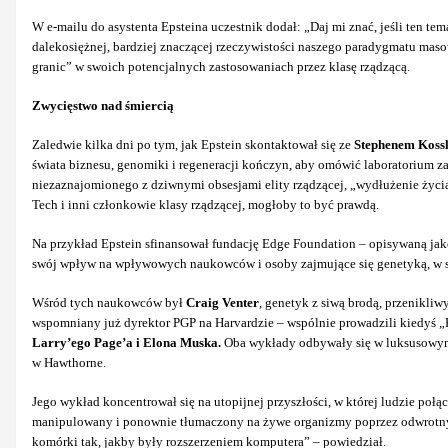
W e-mailu do asystenta Epsteina uczestnik dodał: „Daj mi znać, jeśli ten t
dalekosiężnej, bardziej znaczącej rzeczywistości naszego paradygmatu maso
granic” w swoich potencjalnych zastosowaniach przez klasę rządzącą.
Zwycięstwo nad śmiercią
Zaledwie kilka dni po tym, jak Epstein skontaktował się ze
Stephenem Koss
świata biznesu, genomiki i regeneracji kończyn, aby omówić laboratorium z
niezaznajomionego z dziwnymi obsesjami elity rządzącej, „wydłużenie życia”
Tech i inni członkowie klasy rządzącej, mogłoby to być prawdą.
Na przykład Epstein sfinansował fundację Edge Foundation – opisywaną jak
swój wpływ na wpływowych naukowców i osoby zajmujące się genetyką, w sz
Wśród tych naukowców był
Craig Venter
, genetyk z siwą brodą, przenikli
wspomniany już dyrektor PGP na Harvardzie – wspólnie prowadzili kiedyś „
Larry’ego Page’a i Elona Muska.
Oba wykłady odbywały się w luksusowym 
w Hawthorne.
Jego wykład koncentrował się na utopijnej przyszłości, w której ludzie p
manipulowany i ponownie tłumaczony na żywe organizmy poprzez odwrotny z
komórki tak, jakby były rozszerzeniem komputera” – powiedział.