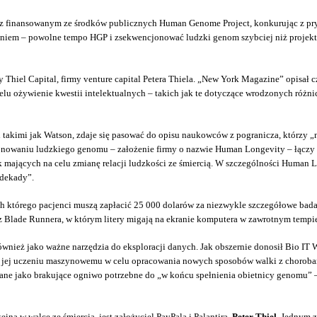
lce z finansowanym ze środków publicznych Human Genome Project, konkurując z
aniem – powolne tempo HGP i zsekwencjonować ludzki genom szybciej niż projekt N
y Thiel Capital, firmy venture capital Petera Thiela. „New York Magazine” opisał 
celu ożywienie kwestii intelektualnych – takich jak te dotyczące wrodzonych różni
 takimi jak Watson, zdaje się pasować do opisu naukowców z pogranicza, którzy „
ncjonowaniu ludzkiego genomu – założenie firmy o nazwie Human Longevity – łącz
tyk mających na celu zmianę relacji ludzkości ze śmiercią. W szczególności Human
 dekady”.
h którego pacjenci muszą zapłacić 25 000 dolarów za niezwykle szczegółowe bada
z Blade Runnera, w którym litery migają na ekranie komputera w zawrotnym tempi
ównież jako ważne narzędzia do eksploracji danych. Jak obszernie donosił Bio IT
e jej uczeniu maszynowemu w celu opracowania nowych sposobów walki z choroba
ne jako brakujące ogniwo potrzebne do „w końcu spełnienia obietnicy genomu” – 
ina w walce ze śmiercią, jest założyciel PayPala i Palantira,
Peter Thiel
. Jednym z