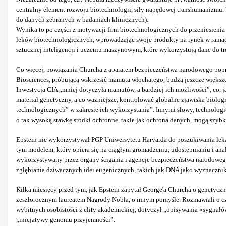
centralny element rozwoju biotechnologii, siły napędowej transhumanizmu. 
do danych zebranych w badaniach klinicznych).
Wynika to po części z motywacji firm biotechnologicznych do przeniesienia 
leków biotechnologicznych, wprowadzając swoje produkty na rynek w ramach
sztucznej inteligencji i uczeniu maszynowym, które wykorzystują dane do t
Co więcej, powiązania Churcha z aparatem bezpieczeństwa narodowego poprz
Biosciences, próbującą wskrzesić mamuta włochatego, budzą jeszcze większ
Inwestycja CIA „mniej dotyczyła mamutów, a bardziej ich możliwości”, co,
materiał genetyczny, a co ważniejsze, kontrolować globalne zjawiska biol
technologicznych” w zakresie ich wykorzystania”. Innymi słowy, technologi
o tak wysoką stawkę środki ochronne, takie jak ochrona danych, mogą szybko
Epstein nie wykorzystywał PGP Uniwersytetu Harvarda do poszukiwania lekar
tym modelem, który opiera się na ciągłym gromadzeniu, udostępnianiu i 
wykorzystywany przez organy ścigania i agencje bezpieczeństwa narodowego –
zgłębiania dziwacznych idei eugenicznych, takich jak DNA jako wyznacznik 
Kilka miesięcy przed tym, jak Epstein zapytał George'a Churcha o genetyczn
zeszłorocznym laureatem Nagrody Nobla, o innym pomyśle. Rozmawiali o czy
wybitnych osobistości z elity akademickiej, dotyczył „opisywania »sygnałó
„inicjatywy genomu przyjemności”.