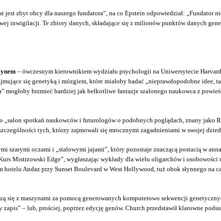
emat jest zbyt obcy dla naszego fundatora”, na co Epstein odpowiedział: „Fundator
wej inwigilacji. Te zbiory danych, składające się z milionów punktów danych ge
lynem
– ówczesnym kierownikiem wydziału psychologii na Uniwersytecie Harvarda
ajmujące się genetyką i mózgiem, które miałoby badać „nieprawdopodobne idee, ta
 mogłoby brzmieć bardziej jak bełkotliwe fantazje szalonego naukowca z powieści
o „salon spotkań naukowców i futurologów o podobnych poglądach, znany jako Rea
czególności tych, którzy zajmowali się mrocznymi zagadnieniami w swojej dzied
wymi szarymi oczami i „stalowymi jajami”, który pozostaje znaczącą postacią w a
Kurs Mistrzowski Edge”, wygłaszając wykłady dla wielu oligarchów i osobowości 
hotelu Andaz przy Sunset Boulevard w West Hollywood, tuż obok słynnego na c
ołączą się z maszynami za pomocą generowanych komputerowo sekwencji genetyczn
apis” – lub, prościej, poprzez edycję genów. Church przedstawił klarowne pod