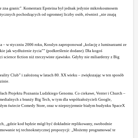
 nie zna granic”. Komentarz Epsteina był jednak jedynie mikrokosmosem
netycznych pochodzących od ogromnej liczby osób, również „nie znają
 – w styczniu 2006 roku, Kosslyn zaproponował „kolację z luminarzami ze
kie jak wydłużenie życia”” (podkreślenie dodane). Dla kogoś
 science fiction niż rzeczywiste zjawisko. Gdyby nie miliarderzy z Big
lity Club” i założoną w latach 80. XX wieku – zwiększając w ten sposób
zinie.
nnałach Projektu Poznania Ludzkiego Genomu. Co ciekawe, Venter i Church –
medialnych z branży Big Tech, w tym dla współzałożycieli Google,
ałym świecie Comedy Store, oraz w nieprzyjemnie białym budynku SpaceX
ych, „gdzie kod będzie mógł być dokładnie replikowany, swobodnie
sumowanie tej technokratycznej propozycji: „Możemy programować te