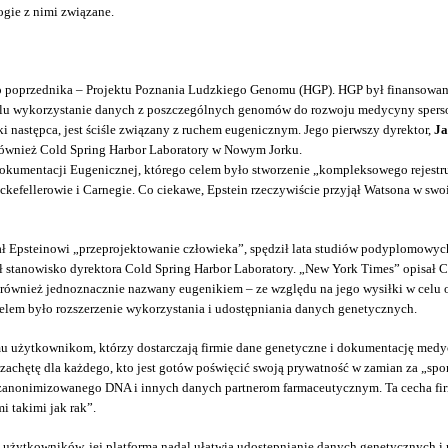
ogie z nimi związane.
o poprzednika – Projektu Poznania Ludzkiego Genomu (HGP). HGP był finansowan
lu wykorzystanie danych z poszczególnych genomów do rozwoju medycyny spers
 następca, jest ściśle związany z ruchem eugenicznym. Jego pierwszy dyrektor,
Ja
ł również Cold Spring Harbor Laboratory w Nowym Jorku.
o Dokumentacji Eugenicznej, którego celem było stworzenie „kompleksowego reje
ckefellerowie i Carnegie. Co ciekawe, Epstein rzeczywiście przyjął Watsona w 
wał Epsteinowi „przeprojektowanie człowieka”, spędził lata studiów podyplomow
ł stanowisko dyrektora Cold Spring Harbor Laboratory. „New York Times” opisał C
 również jednoznacznie nazwany eugenikiem – ze względu na jego wysiłki w celu 
celem było rozszerzenie wykorzystania i udostępniania danych genetycznych.
u użytkownikom, którzy dostarczają firmie dane genetyczne i dokumentację medy
ą zachętę dla każdego, kto jest gotów poświęcić swoją prywatność w zamian za „s
o zanonimizowanego DNA i innych danych partnerom farmaceutycznym. Ta cecha fi
 takimi jak rak”.
h użytkowników, jej platforma nadal ułatwia udostępnianie danych genetycznych 