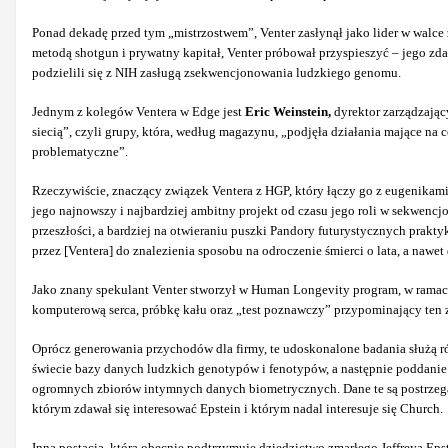
Ponad dekadę przed tym „mistrzostwem”, Venter zasłynął jako lider w wa
metodą shotgun i prywatny kapitał, Venter próbował przyspieszyć – jego zd
podzielili się z NIH zasługą zsekwencjonowania ludzkiego genomu.
Jednym z kolegów Ventera w Edge jest
Eric Weinstein,
dyrektor zarządzając
siecią”, czyli grupy, która, według magazynu, „podjęła działania mające na 
problematyczne”.
Rzeczywiście, znaczący związek Ventera z HGP, który łączy go z eugenikami
jego najnowszy i najbardziej ambitny projekt od czasu jego roli w sekwe
przeszłości, a bardziej na otwieraniu puszki Pandory futurystycznych prak
przez [Ventera] do znalezienia sposobu na odroczenie śmierci o lata, a nawet
Jako znany spekulant Venter stworzył w Human Longevity program, w ramac
komputerową serca, próbkę kału oraz „test poznawczy” przypominający ten 
Oprócz generowania przychodów dla firmy, te udoskonalone badania służą r
świecie bazy danych ludzkich genotypów i fenotypów, a następnie poddani
ogromnych zbiorów intymnych danych biometrycznych. Dane te są postrzega
którym zdawał się interesować Epstein i którym nadal interesuje się Church.
Inną postacią, która obecnie podtrzymuje dziedzictwo zmarłego Jeffreya Epste