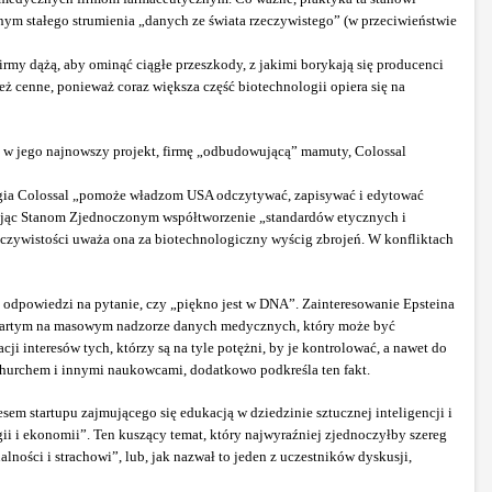
nym stałego strumienia „danych ze świata rzeczywistego” (w przeciwieństwie
irmy dążą, aby ominąć ciągłe przeszkody, z jakimi borykają się producenci
 cenne, ponieważ coraz większa część biotechnologii opiera się na
ła w jego najnowszy projekt, firmę „odbudowującą” mamuty, Colossal
ologia Colossal „pomoże władzom USA odczytywać, zapisywać i edytować
wiając Stanom Zjednoczonym współtworzenie „standardów etycznych i
zeczywistości uważa ona za biotechnologiczny wyścig zbrojeń. W konfliktach
 odpowiedzi na pytanie, czy „piękno jest w DNA”. Zainteresowanie Epsteina
opartym na masowym nadzorze danych medycznych, który może być
i interesów tych, którzy są na tyle potężni, by je kontrolować, a nawet do
 Churchem i innymi naukowcami, dodatkowo podkreśla ten fakt.
em startupu zajmującego się edukacją w dziedzinie sztucznej inteligencji i
i i ekonomii”. Ten kuszący temat, który najwyraźniej zjednoczyłby szereg
ości i strachowi”, lub, jak nazwał to jeden z uczestników dyskusji,