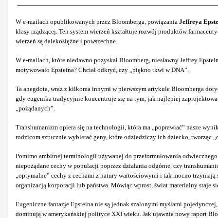
W e-mailach opublikowanych przez Bloomberga, powiązania
Jeffreya Epst
klasy rządzącej. Ten system wierzeń kształtuje rozwój produktów farmaceut
wierzeń są dalekosiężne i powszechne.
W e-mailach, które niedawno pozyskał Bloomberg, niesławny Jeffrey Epstei
motywowało Epsteina? Chciał odkryć, czy „piękno tkwi w DNA”.
Ta anegdota, wraz z kilkoma innymi w pierwszym artykule Bloomberga dotyc
gdy eugenika tradycyjnie koncentruje się na tym, jak najlepiej zaprojekto
„pożądanych”.
Transhumanizm opiera się na technologii, która ma „poprawiać” nasze wyni
rodzicom sztucznie wybierać geny, które odziedziczy ich dziecko, tworząc 
Pomimo ambitnej terminologii używanej do przeformułowania odwiecznego na
niepożądane cechy w populacji poprzez działania odgórne, czy transhumanis
„optymalne” cechy z cechami z natury wartościowymi i tak mocno trzymają s
organizacją korporacji lub państwa. Mówiąc wprost, świat materialny staje s
Eugeniczne fantazje Epsteina nie są jednak szalonymi myślami pojedynczej,
dominują w amerykańskiej polityce XXI wieku. Jak ujawnia nowy raport Bloo