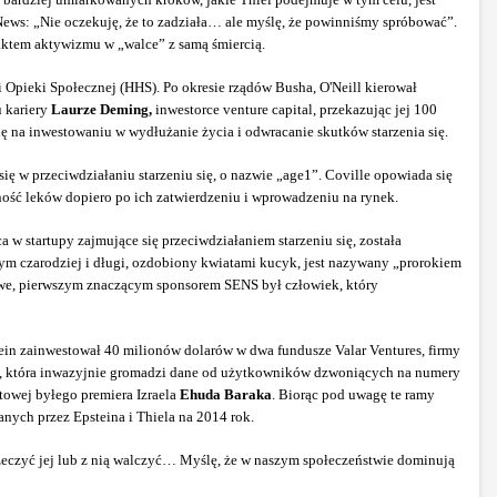
ews: „Nie oczekuję, że to zadziała… ale myślę, że powinniśmy spróbować”.
 aktem aktywizmu w „walce” z samą śmiercią.
 Opieki Społecznej (HHS). Po okresie rządów Busha, O'Neill kierował
u kariery
Laurze Deming,
inwestorce venture capital, przekazując jej 100
ę na inwestowaniu w wydłużanie życia i odwracanie skutków starzenia się.
 się w przeciwdziałaniu starzeniu się, o nazwie „age1”. Coville opowiada się
ość leków dopiero po ich zatwierdzeniu i wprowadzeniu na rynek.
w startupy zajmujące się przeciwdziałaniem starzeniu się, została
zym czarodziej i długi, ozdobiony kwiatami kucyk, jest nazywany „prorokiem
ekawe, pierwszym znaczącym sponsorem SENS był człowiek, który
tein zainwestował 40 milionów dolarów w dwa fundusze Valar Ventures, firmy
200, która inwazyjnie gromadzi dane od użytkowników dzwoniących na numery
towej byłego premiera Izraela
Ehuda Baraka
. Biorąc pod uwagę te ramy
nych przez Epsteina i Thiela na 2014 rok.
rzeczyć jej lub z nią walczyć… Myślę, że w naszym społeczeństwie dominują