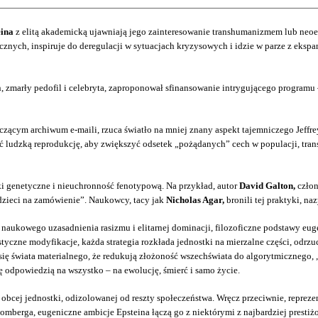
eina
z elitą akademicką ujawniają jego zainteresowanie transhumanizmem lub neoeu
ycznych, inspiruje do deregulacji w sytuacjach kryzysowych i idzie w parze z eks
n, zmarły pedofil i celebryta, zaproponował sfinansowanie intrygującego program
zącym archiwum e-maili, rzuca światło na mniej znany aspekt tajemniczego Jeffre
wać ludzką reprodukcję, aby zwiększyć odsetek „pożądanych” cech w populacji, tra
ki genetyczne i nieuchronność fenotypową. Na przykład, autor
David Galton,
człon
„dzieci na zamówienie”. Naukowcy, tacy jak
Nicholas Agar,
bronili tej praktyki, na
ukowego uzasadnienia rasizmu i elitarnej dominacji, filozoficzne podstawy eugen
tyczne modyfikacje, każda strategia rozkłada jednostki na mierzalne części, odrz
ię świata materialnego, że redukują złożoność wszechświata do algorytmicznego, 
ię odpowiedzią na wszystko – na ewolucję, śmierć i samo życie.
 obcej jednostki, odizolowanej od reszty społeczeństwa. Wręcz przeciwnie, reprez
mberga, eugeniczne ambicje Epsteina łączą go z niektórymi z najbardziej prestiżo