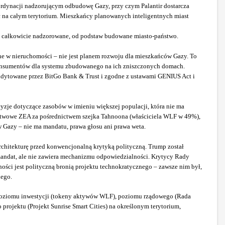
oordynacji nadzorującym odbudowę Gazy, przy czym Palantir dostarcza
ość na całym terytorium. Mieszkańcy planowanych inteligentnych miast
yć całkowicie nadzorowane, od podstaw budowane miasto-państwo.
e w nieruchomości – nie jest planem rozwoju dla mieszkańców Gazy. To
ę konsumentów dla systemu zbudowanego na ich zniszczonych domach.
udytowane przez BitGo Bank & Trust i zgodne z ustawami GENIUS Act i
cyzje dotyczące zasobów w imieniu większej populacji, która nie ma
aństwowe ZEA za pośrednictwem szejka Tahnoona (właściciela WLF w 49%),
w Gazy – nie ma mandatu, prawa głosu ani prawa weta.
rchitekturę przed konwencjonalną krytyką polityczną. Trump został
 mandat, ale nie zawiera mechanizmu odpowiedzialności. Krytycy Rady
ści jest polityczną bronią projektu technokratycznego – zawsze nim był,
ego.
 poziomu inwestycji (tokeny aktywów WLF), poziomu rządowego (Rada
projektu (Projekt Sunrise Smart Cities) na określonym terytorium,