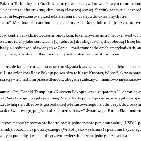
na. Palantir Technologies i Oracle są zintegrowane z cywilno-wojskowym centrum k
Oracle dostarcza infrastrukturę chmurową klasy wojskowej. Starlink zapewnia łączn
wnienia bezpieczeństwa przed udzieleniem im dostępu do określonych stref.
zoru”. Metafora laboratorium nie jest retoryczna. Dokładnie opisuje, czym ma b
ów, centra danych, nowoczesna produkcja, tokenizowane instrumenty inwestycyjn
rczowane tereny jako surowiec, a jej ludność jako skrępowaną siłę roboczą i baz
hody z kredytów budowlanych w Gazie – rozliczane w dolarach amerykańskich, a
azy nie są klientami odbudowy. Są jej podmiotami administrowanymi.
technicznie kompetentna, finansowo powiązana klasa zarządzająca, podejmująca de
zje. Lista członków Rady Pokoju potwierdza tę klasę: Kushner, Witkoff, aktywa p
istracją – 2,3 miliona przesiedleńców, ubogich i zależnych finansowo mieszkańcó
manna
„Czy Donald Trump jest «Księciem Pokoju», czy uzurpatorem?”, chroni tę a
ze Rada Pokoju przyjęła jego imię. Statut Rady powołuje się na pokój jako swój
przeciwiają się odbudowie gospodarczej zdewastowanego narodu. Język dobroczynno
anku Światowego, po „kapitalizm interesariuszy” Światowego Forum Ekonomiczn
cjatywa technokratyczna nie kontrolowała jednocześnie poziomu waluty (USD1),
tarlink), poziomu dyplomatycznego (Witkoff jako wysłannik) i poziomu fizycznego 
tnych pod religijnym i politycznym zwierzchnictwem jednego człowieka.