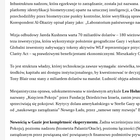
Infrastruktura nadzoru, która egzekwuje to zarządzanie, została już nazwa
platformy identyfikacji biometrycznej oparte na sztucznej inteligencji, a 
przechodziliby przez biometryczne punkty kontrolne, które weryfikują upra
Korespondent Al-Dżaziry opisał plany jako: „Laboratorium państwowego nad
Wizja odbudowy Jareda Kushnera warta 70 miliardów dolarów – 180 wieżowc
teza inwestycyjna, która wykorzystuje położenie geograficzne Gazy i wyka
Globalni inwestorzy nabywający tokeny aktywów WLF reprezentujące przyc
Clarity Act – są prawdziwymi beneficjentami ekonomicznymi. Mieszkańcy G
To jest struktura władzy, której technokracja zawsze wymagała: niewielka, 
środków, kapitału ani dostępu instytucjonalnego, by kwestionować te decy
Tony Blair oraz stany z miliardem dolarów na mandat. Ludność objęta admin
Mesjanistyczna oprawa, udokumentowana w niedawnym artykule
Leo Hoh
nazwany „Księciem Pokoju” przez Fundację Dziedzictwa Izraela, zanim jeszc
sprzeciwiają się pokojowi. Krytycy dolara amerykańskiego w Strefie Gazy s
od „naukowego zarządzania” Nowego Ładu, przez „ramowe ramy rozwoju” B
Nowością w Gazie jest kompletność eksperymentu.
Żadna wcześniejsza ini
Pokoju), poziomu nadzoru (biometria Palantir/Oracle), poziomu łączności (S
zarządzanym przez powiązaną sieć powiązanych finansowo podmiotów prywa