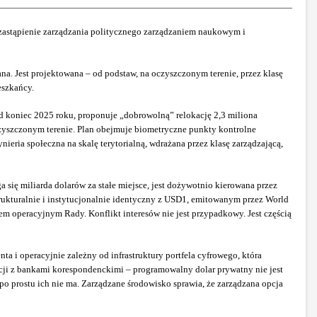
 zastąpienie zarządzania politycznego zarządzaniem naukowym i
ana. Jest projektowana – od podstaw, na oczyszczonym terenie, przez klasę
eszkańcy.
d koniec 2025 roku, proponuje „dobrowolną” relokację 2,3 miliona
oczyszczonym terenie. Plan obejmuje biometryczne punkty kontrolne
nieria społeczna na skalę terytorialną, wdrażana przez klasę zarządzającą,
ię miliarda dolarów za stałe miejsce, jest dożywotnio kierowana przez
rukturalnie i instytucjonalnie identyczny z USD1, emitowanym przez World
em operacyjnym Rady. Konflikt interesów nie jest przypadkowy. Jest częścią
 i operacyjnie zależny od infrastruktury portfela cyfrowego, która
cji z bankami korespondenckimi – programowalny dolar prywatny nie jest
po prostu ich nie ma. Zarządzane środowisko sprawia, że zarządzana opcja