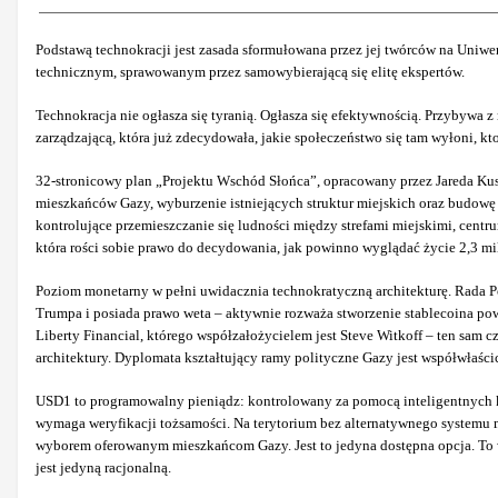
Podstawą technokracji jest zasada sformułowana przez jej twórców na Uniw
technicznym, sprawowanym przez samowybierającą się elitę ekspertów.
Technokracja nie ogłasza się tyranią. Ogłasza się efektywnością. Przybywa z
zarządzającą, która już zdecydowała, jakie społeczeństwo się tam wyłoni, kt
32-stronicowy plan „Projektu Wschód Słońca”, opracowany przez Jareda Kus
mieszkańców Gazy, wyburzenie istniejących struktur miejskich oraz budowę 
kontrolujące przemieszczanie się ludności między strefami miejskimi, centrum
która rości sobie prawo do decydowania, jak powinno wyglądać życie 2,3 mil
Poziom monetarny w pełni uwidacznia technokratyczną architekturę. Rada P
Trumpa i posiada prawo weta – aktywnie rozważa stworzenie stablecoina po
Liberty Financial, którego współzałożycielem jest Steve Witkoff – ten sam 
architektury. Dyplomata kształtujący ramy polityczne Gazy jest współwłaścic
USD1 to programowalny pieniądz: kontrolowany za pomocą inteligentnych kon
wymaga weryfikacji tożsamości. Na terytorium bez alternatywnego systemu 
wyborem oferowanym mieszkańcom Gazy. Jest to jedyna dostępna opcja. To wła
jest jedyną racjonalną.