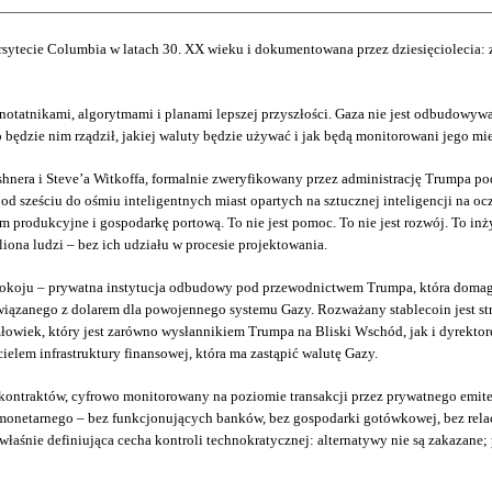
ersytecie Columbia w latach 30. XX wieku i dokumentowana przez dziesięciolecia:
 notatnikami, algorytmami i planami lepszej przyszłości. Gaza nie jest odbudowyw
o będzie nim rządził, jakiej waluty będzie używać i jak będą monitorowani jego mi
hnera i Steve’a Witkoffa, formalnie zweryfikowany przez administrację Trumpa po
od sześciu do ośmiu inteligentnych miast opartych na sztucznej inteligencji na 
 produkcyjne i gospodarkę portową. To nie jest pomoc. To nie jest rozwój. To inży
iona ludzi – bez ich udziału w procesie projektowania.
okoju – prywatna instytucja odbudowy pod przewodnictwem Trumpa, która domaga s
wiązanego z dolarem dla powojennego systemu Gazy. Rozważany stablecoin jest st
człowiek, który jest zarówno wysłannikiem Trumpa na Bliski Wschód, jak i dyrektor
ielem infrastruktury finansowej, która ma zastąpić walutę Gazy.
traktów, cyfrowo monitorowany na poziomie transakcji przez prywatnego emitenta
monetarnego – bez funkcjonujących banków, bez gospodarki gotówkowej, bez rela
śnie definiująca cecha kontroli technokratycznej: alternatywy nie są zakazane; 