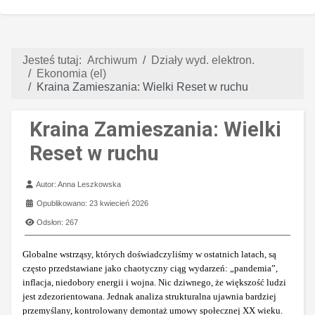
Jesteś tutaj:
Archiwum
Działy wyd. elektron.
Ekonomia (el)
Kraina Zamieszania: Wielki Reset w ruchu
Kraina Zamieszania: Wielki
Reset w ruchu
Szczegóły
Autor:
Anna Leszkowska
Opublikowano: 23 kwiecień 2026
Odsłon: 267
Globalne wstrząsy, których doświadczyliśmy w ostatnich latach, są
często przedstawiane jako chaotyczny ciąg wydarzeń: „pandemia”,
inflacja, niedobory energii i wojna. Nic dziwnego, że większość ludzi
jest zdezorientowana. Jednak analiza strukturalna ujawnia bardziej
przemyślany, kontrolowany demontaż umowy społecznej XX wieku.