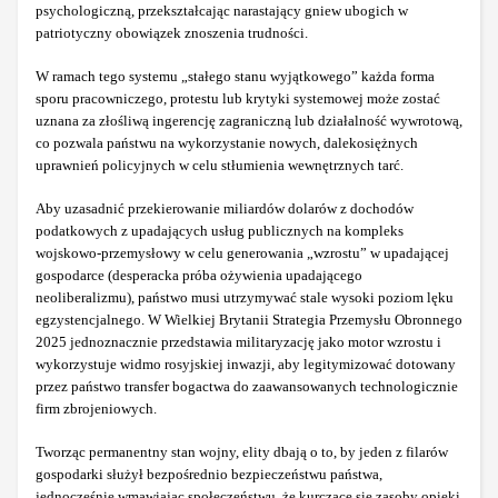
psychologiczną, przekształcając narastający gniew ubogich w
patriotyczny obowiązek znoszenia trudności.
W ramach tego systemu „stałego stanu wyjątkowego” każda forma
sporu pracowniczego, protestu lub krytyki systemowej może zostać
uznana za złośliwą ingerencję zagraniczną lub działalność wywrotową,
co pozwala państwu na wykorzystanie nowych, dalekosiężnych
uprawnień policyjnych w celu stłumienia wewnętrznych tarć.
Aby uzasadnić przekierowanie miliardów dolarów z dochodów
podatkowych z upadających usług publicznych na kompleks
wojskowo-przemysłowy w celu generowania „wzrostu” w upadającej
gospodarce (desperacka próba ożywienia upadającego
neoliberalizmu), państwo musi utrzymywać stale wysoki poziom lęku
egzystencjalnego. W Wielkiej Brytanii Strategia Przemysłu Obronnego
2025 jednoznacznie przedstawia militaryzację jako motor wzrostu i
wykorzystuje widmo rosyjskiej inwazji, aby legitymizować dotowany
przez państwo transfer bogactwa do zaawansowanych technologicznie
firm zbrojeniowych.
Tworząc permanentny stan wojny, elity dbają o to, by jeden z filarów
gospodarki służył bezpośrednio bezpieczeństwu państwa,
jednocześnie wmawiając społeczeństwu, że kurczące się zasoby opieki