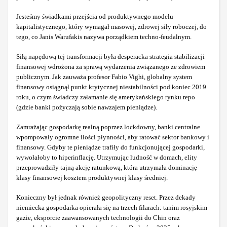
Jesteśmy świadkami przejścia od produktywnego modelu
kapitalistycznego, który wymagał masowej, zdrowej siły roboczej, do
tego, co Janis Warufakis nazywa porządkiem techno-feudalnym.
Siłą napędową tej transformacji była desperacka strategia stabilizacji
finansowej wdrożona za sprawą wydarzenia związanego ze zdrowiem
publicznym. Jak zauważa profesor Fabio Vighi, globalny system
finansowy osiągnął punkt krytycznej niestabilności pod koniec 2019
roku, o czym świadczy załamanie się amerykańskiego rynku repo
(gdzie banki pożyczają sobie nawzajem pieniądze).
Zamrażając gospodarkę realną poprzez lockdowny, banki centralne
wpompowały ogromne ilości płynności, aby ratować sektor bankowy i
finansowy. Gdyby te pieniądze trafiły do funkcjonującej gospodarki,
wywołałoby to hiperinflację. Utrzymując ludność w domach, elity
przeprowadziły tajną akcję ratunkową, która utrzymała dominację
klasy finansowej kosztem produktywnej klasy średniej.
Konieczny był jednak również geopolityczny reset. Przez dekady
niemiecka gospodarka opierała się na trzech filarach: tanim rosyjskim
gazie, eksporcie zaawansowanych technologii do Chin oraz