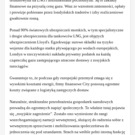
terminowymi na LNG i instrumentami pochodnymi. Są to zakłady
finansowe na przyszłą cenę gazu. Wraz ze wzrostem zmienności, opłaty
i prowizje pobierane przez londyńskich traderów i izby rozliczeniowe
gwałtownie rosną.
Ponad 90% światowych ubezpieczeń morskich, w tym specjalistyczne
i drogie ubezpieczenia dla tankowców LNG, jest objętych
ubezpieczeniem Lloyd's. Egzekwując surowe składki na ryzyko
wojenne dla każdego statku pływającego po wodach europejskich,
Londyn w rzeczywistości nakłada prywatny podatek na każdą
cząsteczkę gazu zastępującego utracone dostawy z rosyjskich
rurociągów.
Gwarantuje to, że podczas gdy europejski przemysł zmaga się z
wysokimi kosztami energii, firmy finansowe City ponoszą ogromne
koszty związane z logistyką zastępczych dostaw.
Naturalnie, strukturalne przeobrażenia gospodarek narodowych
prowadzą do ogromnych napięć społecznych. To właśnie tutaj pojawia
się „rosyjskie zagrożenie”. Zostało ono wyniesione do rangi
wszechogarniającej narracji wewnętrznej, służącej do radzenia sobie z
wewnętrznym sprzeciwem i mobilizowania społeczeństwa do
jednoczenia się pod sztandarem. Strach na wróble pełni istotną funkcję