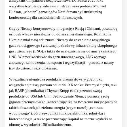
amerykańskim parasolu bezpieczeństwa. Do końca 2025 roku
wszystkie trzy uległy załamaniu. Jak zauważa profesor Michael
Hudson, „sabotaż” gazociągów Nord Stream był strukturalną
koniecznością dla zachodnich elit finansowych.
Gdyby Niemcy kontynuowały integrację z Rosją i Chinami, powstałby
ośrodek władzy niezależny od dolara amerykańskiego. Konflikt na
Ukrainie miał swój cel: zmusił Niemcy do zastąpienia rosyjskiego
gazu rurociągowego i znacznej rozbudowy infrastruktury skroplonego
gazu ziemnego (LNG), a także do uzależnienia się od amerykańskiego
LNG. W przeciwieństwie do gazu rurociągowego, LNG wymaga
znacznego schłodzenia, transportu i regazyfikacji – procesu z natury
trzy do czterech razy droższego.
W rezultacie niemiecka produkcja przemysłowa w 2025 roku
osiągnęła najniższy poziom od lat 90. XX wieku. Przemysł ciężki, taki
jak BASF (chemikalia) i ThyssenKrupp (stal), przenosi swoją
produkcję do USA lub Chin. Jednocześnie Niemcy porzucają rolę
giganta przemysłowego, koncentrując się na tworzeniu miejsc pracy w
takich obszarach jak zielona energia (w tym rozwój „centrum
wodorowego”), półprzewodniki i mikroelektronika, robotyka i
biotechnologia, a także przeznaczając kapitał na roczne wydatki na
obronę w wysokości 150 miliardów euro.