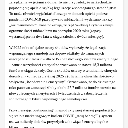
zarządzania wyjściami z domu. To nie przypadek, że na Zachodzie
pojawiają się apele o szybką legalizację wspomaganego samobójstwa.
To może również wyjaśniać, dlaczego w domach opieki podczas
pandemii COVID-19 przepisywano midazolam i wydawano nakazy
„nie reanimować”. Dane pokazują, że rząd Wielkiej Brytanii zakupił
ogromne ilości midazolamu na początku 2020 roku (zapasy
wystarczające na dwa lata w ciągu zaledwie dwóch miesięcy).
W 2025 roku oficjalne oceny skutków wykazały, że legalizacja
wspomaganego samobójstwa doprowadziłaby do „znacznych
oszczędności” kosztów dla NHS i państwowego systemu emerytalnego
– same oszczędności emerytalne szacowano na nawet 18,3 miliona
funtów w ciągu dekady. Ocena skutków ustawy o terminalnie chorych
dorosłych (koniec życia) (maj 2025 r.) oficjalnie określiła ilościowo
wpływ na „świadczenia i emerytury”. Oszacowano, że do dziesiątego
roku państwo zaoszczędziłoby około 27,7 miliona funtów rocznie na
niewypłaconych emeryturach i świadczeniach z zabezpieczenia
społecznego z tytułu wspomaganego samobójstwa.
Przyspieszając „outsourcing” nieproduktywnej starszej populacji (co
się stało z marketingowym hasłem COVID „ratuj babcię”?), system
usuwa miliardy dolarów przyszłych zobowiązań emerytalnych z
bilansu państwa.