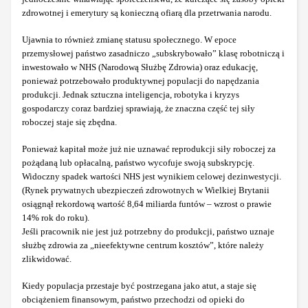
zdrowotnej i emerytury są konieczną ofiarą dla przetrwania narodu.
Ujawnia to również zmianę statusu społecznego. W epoce
przemysłowej państwo zasadniczo „subskrybowało” klasę robotniczą i
inwestowało w NHS (Narodową Służbę Zdrowia) oraz edukację,
ponieważ potrzebowało produktywnej populacji do napędzania
produkcji. Jednak sztuczna inteligencja, robotyka i kryzys
gospodarczy coraz bardziej sprawiają, że znaczna część tej siły
roboczej staje się zbędna.
Ponieważ kapitał może już nie uznawać reprodukcji siły roboczej za
pożądaną lub opłacalną, państwo wycofuje swoją subskrypcję.
Widoczny spadek wartości NHS jest wynikiem celowej dezinwestycji.
(Rynek prywatnych ubezpieczeń zdrowotnych w Wielkiej Brytanii
osiągnął rekordową wartość 8,64 miliarda funtów – wzrost o prawie
14% rok do roku).
Jeśli pracownik nie jest już potrzebny do produkcji, państwo uznaje
służbę zdrowia za „nieefektywne centrum kosztów”, które należy
zlikwidować.
Kiedy populacja przestaje być postrzegana jako atut, a staje się
obciążeniem finansowym, państwo przechodzi od opieki do