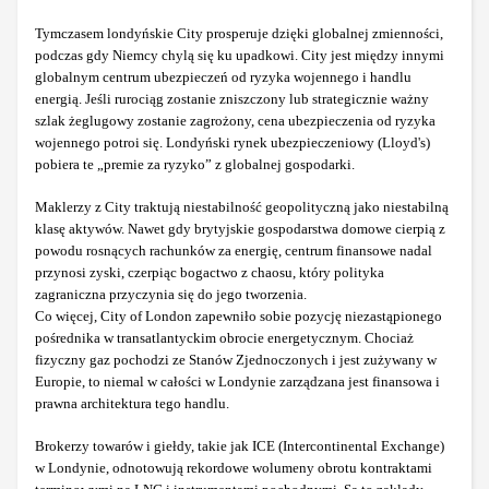
Tymczasem londyńskie City prosperuje dzięki globalnej zmienności,
podczas gdy Niemcy chylą się ku upadkowi. City jest między innymi
globalnym centrum ubezpieczeń od ryzyka wojennego i handlu
energią. Jeśli rurociąg zostanie zniszczony lub strategicznie ważny
szlak żeglugowy zostanie zagrożony, cena ubezpieczenia od ryzyka
wojennego potroi się. Londyński rynek ubezpieczeniowy (Lloyd's)
pobiera te „premie za ryzyko” z globalnej gospodarki.
Maklerzy z City traktują niestabilność geopolityczną jako niestabilną
klasę aktywów. Nawet gdy brytyjskie gospodarstwa domowe cierpią z
powodu rosnących rachunków za energię, centrum finansowe nadal
przynosi zyski, czerpiąc bogactwo z chaosu, który polityka
zagraniczna przyczynia się do jego tworzenia.
Co więcej, City of London zapewniło sobie pozycję niezastąpionego
pośrednika w transatlantyckim obrocie energetycznym. Chociaż
fizyczny gaz pochodzi ze Stanów Zjednoczonych i jest zużywany w
Europie, to niemal w całości w Londynie zarządzana jest finansowa i
prawna architektura tego handlu.
Brokerzy towarów i giełdy, takie jak ICE (Intercontinental Exchange)
w Londynie, odnotowują rekordowe wolumeny obrotu kontraktami