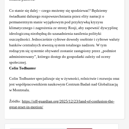
Co stanie się dalej – czego możemy się spodziewać? Będziemy
świadkami dalszego rozpowszechniania przez elity narracji o
permanentnym stanie wyjątkowym pod przykrywką kryzysu
klimatycznego i zagrożenia ze strony Rosji, aby zapewnić dyscyplinę
ideologiczną niezbędną do uzasadnienia nasilenia polityki
oszczędności. Jednocześnie cyfrowe dowody osobiste i cyfrowe waluty
banków centralnych stworzą system totalnego nadzoru. W tym
rodzącym się systemie obywatel zostanie zastąpiony przez „podmiot
administrowany”, którego dostęp do gospodarki zależy od oceny
społecznej.
Colin Todhunter
Colin Todhunter specjalizuje się w żywności, rolnictwie i rozwoju oraz
jest współpracownikiem naukowym Centrum Badań nad Globalizacją
w Montrealu.
Źródło:
https://off-guardian.org/2025/12/23/land-of-confusion-the-
great-reset-in-motion/