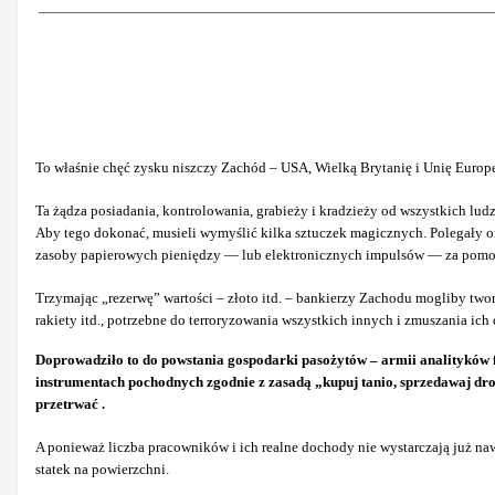
To właśnie chęć zysku niszczy Zachód – USA, Wielką Brytanię i Unię Euro
Ta żądza posiadania, kontrolowania, grabieży i kradzieży od wszystkich lud
Aby tego dokonać, musieli wymyślić kilka sztuczek magicznych. Polegały o
zasoby papierowych pieniędzy — lub elektronicznych impulsów — za pomoc
Trzymając „rezerwę” wartości – złoto itd. – bankierzy Zachodu mogliby tw
rakiety itd., potrzebne do terroryzowania wszystkich innych i zmuszania ic
Doprowadziło to do powstania gospodarki pasożytów – armii analityków fin
instrumentach pochodnych zgodnie z zasadą „kupuj tanio, sprzedawaj drog
przetrwać .
A ponieważ liczba pracowników i ich realne dochody nie wystarczają już na
statek na powierzchni.