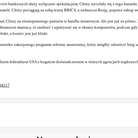
ytów bankowych służy wyłącznie spekulacjom, Chiny wycofały się z tego hazardu 
wateli. Chiny pociągają za sobą resztę BRICS, a zwłaszcza Rosję, poprzez zakup 
ać Chiny za równoprawnego partnera w handlu światowym. Ale jest już za późno. Z
inansowi maniacy, to siedzieć i wpatrywać się w ekrany komputerów, podczas gdy
ski, a koniec jest już bliski.
szeroko zakrojonego programu reformy monetarnej, który mógłby odwrócić bieg wyd
tykiem federalnym USA z bogatym doświadczeniem w różnych agencjach rządowych
904217