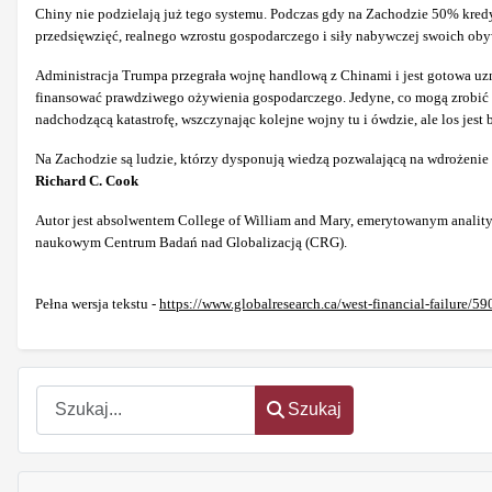
Chiny nie podzielają już tego systemu. Podczas gdy na Zachodzie 50% kred
przedsięwzięć, realnego wzrostu gospodarczego i siły nabywczej swoich oby
Administracja Trumpa przegrała wojnę handlową z Chinami i jest gotowa uzn
finansować prawdziwego ożywienia gospodarczego. Jedyne, co mogą zrobić f
nadchodzącą katastrofę, wszczynając kolejne wojny tu i ówdzie, ale los jest bli
Na Zachodzie są ludzie, którzy dysponują wiedzą pozwalającą na wdrożenie 
Richard C. Cook
Autor jest absolwentem College of William and Mary, emerytowanym anali
naukowym Centrum Badań nad Globalizacją (CRG).
Pełna wersja tekstu -
https://www.globalresearch.ca/west-financial-failure/5
Szukaj
Szukaj