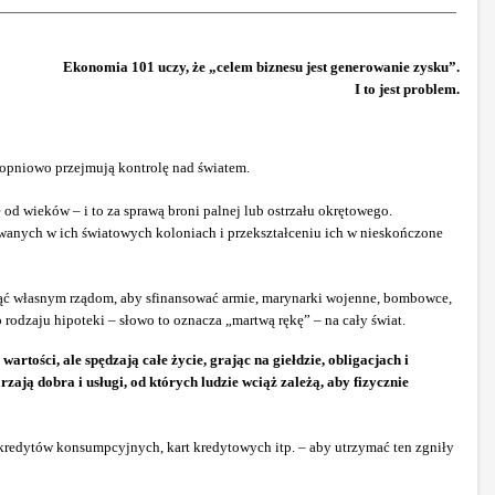
Ekonomia 101 uczy, że „celem biznesu jest generowanie zysku”.
I to jest problem.
opniowo przejmują kontrolę nad światem.
ię od wieków – i to za sprawą broni palnej lub ostrzału okrętowego.
wanych w ich światowych koloniach i przekształceniu ich w nieskończone
snąć własnym rządom, aby sfinansować armie, marynarki wojenne, bombowce,
rodzaju hipoteki – słowo to oznacza „martwą rękę” – na cały świat.
tości, ale spędzają całe życie, grając na giełdzie, obligacjach i
ją dobra i usługi, od których ludzie wciąż zależą, aby fizycznie
 kredytów konsumpcyjnych, kart kredytowych itp. – aby utrzymać ten zgniły