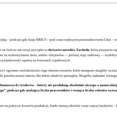
pejską – podczas gdy kraje BRICS – pod coraz większym przewodnictwem Chin – st
zi na świecie ma swoje początki w
chciwości narodów Zachodu
, która przejawia s
ne na wykorzystaniu złota, srebra i klejnotów — później ropy naftowej — wydoby
ą bankowości opartej na rezerwach cząstkowych.
orzyć ogromne wielokrotności tego rdzenia towarów, które następnie mogliby wci
h do przedwczesnej śmierci dla dobra władców pieniądza. Mogliby nakładać różnego 
ansowych i traderów – którzy nie produkują absolutnie niczego o namacalnej war
o”, podczas gdy malejąca liczba pracowników i rosnąca liczba robotów wytwarza
wet na pokrycie kosztów produkcji, banki muszą udzielać coraz więcej kredytów –