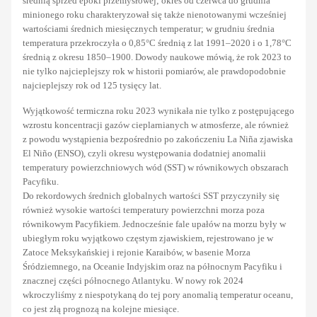
średnią sprzed epoki przemysłowej; okres od czerwca do grudnia
minionego roku charakteryzował się także nienotowanymi wcześniej
wartościami średnich miesięcznych temperatur; w grudniu średnia
temperatura przekroczyła o 0,85°C średnią z lat 1991–2020 i o 1,78°C
średnią z okresu 1850–1900. Dowody naukowe mówią, że rok 2023 to
nie tylko najcieplejszy rok w historii pomiarów, ale prawdopodobnie
najcieplejszy rok od 125 tysięcy lat.
Wyjątkowość termiczna roku 2023 wynikała nie tylko z postępującego
wzrostu koncentracji gazów cieplarnianych w atmosferze, ale również
z powodu wystąpienia bezpośrednio po zakończeniu La Niña zjawiska
El Niño (ENSO), czyli okresu występowania dodatniej anomalii
temperatury powierzchniowych wód (SST) w równikowych obszarach
Pacyfiku.
Do rekordowych średnich globalnych wartości SST przyczyniły się
również wysokie wartości temperatury powierzchni morza poza
równikowym Pacyfikiem. Jednocześnie fale upałów na morzu były w
ubiegłym roku wyjątkowo częstym zjawiskiem, rejestrowano je w
Zatoce Meksykańskiej i rejonie Karaibów, w basenie Morza
Śródziemnego, na Oceanie Indyjskim oraz na północnym Pacyfiku i
znacznej części północnego Atlantyku. W nowy rok 2024
wkroczyliśmy z niespotykaną do tej pory anomalią temperatur oceanu,
co jest złą prognozą na kolejne miesiące.