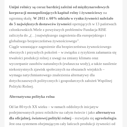
Unijni rolnicy są coraz bardziej zależni od międzynarodowych
korporacji monopolizujących kapitał rolny i żywnościowy
na
ogromną skalę.
W 2011 r. 60% udziału w rynku żywności należało
do 5 największych dostawców żywności
operujących w 13 państwach
członkowskich.Wiele z powyższych problemów Fundacja RISE
zaliczyła do „(…) największego zagrożenia dla europejskiego i
globalnego bezpieczeństwa żywnościowego”.
Ciągle wzrastające zagrożenie dla bezpieczeństwa żywnościowego
obecnych i przyszłych pokoleń – w związku z ryzykiem załamania się
trwałości produkcji rolnej z uwagi na zmiany klimatu oraz
wyczerpanie zasobów naturalnych (zwłaszcza wody), a także nasilenie
niekorzystnych zjawisk społecznych na obszarach wiejskich –
wymaga natychmiastowego znalezienia alternatywy dla
dotychczasowych politycznych i gospodarczych założeń Wspólnej
Polityki Rolnej.
Alternatywna polityka rolna
Od lat 80-tych XX wieku – w ramach oddolnych inicjatyw
podejmowanych przez rolników na całym świecie i jako
alternatywa
dla oficjalnej, światowej polityki rolnej
– rozwijała się
agroekologia
.
Jest ona systemem obejmującym cały łańcuch produkcji żywności od