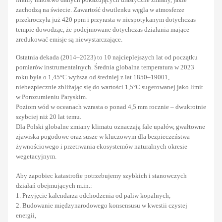
zachodzą na świecie. Zawartość dwutlenku węgla w atmosferze
przekroczyła już 420 ppm i przyrasta w niespotykanym dotychczas
tempie dowodząc, że podejmowane dotychczas działania mające
zredukować emisje są niewystarczające.
Ostatnia dekada (2014–2023) to 10 najcieplejszych lat od początku
pomiarów instrumentalnych. Średnia globalna temperatura w 2023
roku była o 1,45°C wyższa od średniej z lat 1850–19001,
niebezpiecznie zbliżając się do wartości 1,5°C sugerowanej jako limit
w Porozumieniu Paryskim.
Poziom wód w oceanach wzrasta o ponad 4,5 mm rocznie – dwukrotnie
szybciej niż 20 lat temu.
Dla Polski globalne zmiany klimatu oznaczają fale upałów, gwałtowne
zjawiska pogodowe oraz susze w kluczowym dla bezpieczeństwa
żywnościowego i przetrwania ekosystemów naturalnych okresie
wegetacyjnym.
Aby zapobiec katastrofie potrzebujemy szybkich i stanowczych
działań obejmujących m.in.:
1. Przyjęcie kalendarza odchodzenia od paliw kopalnych,
2. Budowanie międzynarodowego konsensusu w kwestii czystej
energii,