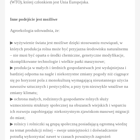
(WTO), której członkiem jest Unia Europejska.
Inne podejście jest możliwe
Agroekologia udowadnia, że:
▶ wyżywienie świata jest możliwe dzięki stosowaniu rozwiązań, w
których produkcja rolna może być przyjazna środowisku naturalnemu
– nie musi być oparta o środki chemiczne, genetyczne modyfikacje,
skomplikowane technologie i wielkie parki maszynowe;
▶ produkcja w małych i średnich gospodarstwach jest wydajniejsza i
bardziej odporna na nagłe i niekorzystne zmiany pogody niż ciągnące
się po horyzont pola z monokulturą wymagającą nieustannego użycia
nawozów sztucznych i pestycydów, a przy tym niezwykle wrażliwe na
zmiany klimatu;
▶ ochrona małych, rodzinnych gospodarstw rolnych służy
wzmocnieniu struktury społecznej na obszarach wiejskich i wsparciu
ich rozwoju zapobiegając niekorzystnym zjawiskom masowej migracji
do miast;
▶ rolnicy i rolniczki są grupą społeczną posiadającą ogromną wiedzę
na temat produkcji rolnej – swoje umiejętności i doświadczenie
potrafią wykorzystać nawet w czasach poważnych zagrożeń