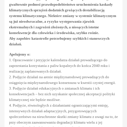
gwałtownie podnosi prawdopodobieństwo uruchomienia kaskady
klimatycznych sprzężeń dodatnich grożących destabilizacją
systemu klimatycznego. Niektóre zmiany w systemie klimatycznym
są już nieodwracalne, a ryzyko występowania zjawisk
ekstremalnych i zagrożeń złożonych, a niosących istotne
konsekwencje dla człowieka i środowiska, szybko rośnie.
Aby zapobiec katastrofie potrzebujemy szybkich i stanowczych
działań.
Apelujemy o:
1. Opracowanie i przyjęcie kalendarza działań prowadzącego do
zaprzestania korzystania z paliw kopalnych do końca 2040 roku i
realizację zaplanowanych działań.
2. Podjęcie działań na arenie międzynarodowej prowadzących do
osiągnięcia międzynarodowego konsensusu w kwestii czystej energii.
3. Podjęcie działań edukacyjnych o zmianach klimatu i ich
konsekwencjach – bez nich uzyskanie społecznej akceptacji polityki
klimatycznej nie będzie możliwe.
4. Podjęcie, równoległych z działaniami ograniczającymi emisję,
intensywnych działań adaptacyjnych, przygotowujących
społeczeństwo na nieuchronne skutki zmiany klimatu z uwagi na to, że
przy obecnym zaawansowaniu degradacji klimatu wielu z jej