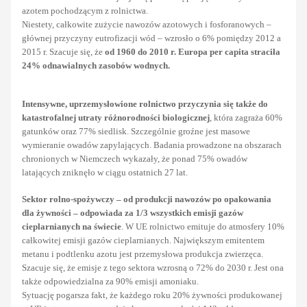
azotem pochodzącym z rolnictwa.
Niestety, całkowite zużycie nawozów azotowych i fosforanowych –
głównej przyczyny eutrofizacji wód – wzrosło o 6% pomiędzy 2012 a
2015 r. Szacuje się, że
od 1960 do 2010 r. Europa per capita straciła
24% odnawialnych zasobów wodnych.
Intensywne, uprzemysłowione rolnictwo przyczynia się także do
katastrofalnej utraty różnorodności biologicznej
, która zagraża 60%
gatunków oraz 77% siedlisk. Szczególnie groźne jest masowe
wymieranie owadów zapylających. Badania prowadzone na obszarach
chronionych w Niemczech wykazały, że ponad 75% owadów
latających zniknęło w ciągu ostatnich 27 lat.
Sektor rolno-spożywczy – od produkcji nawozów po opakowania
dla żywności – odpowiada za 1/3 wszystkich emisji gazów
cieplarnianych na świecie
. W UE rolnictwo emituje do atmosfery 10%
całkowitej emisji gazów cieplarnianych. Największym emitentem
metanu i podtlenku azotu jest przemysłowa produkcja zwierzęca.
Szacuje się, że emisje z tego sektora wzrosną o 72% do 2030 r. Jest ona
także odpowiedzialna za 90% emisji amoniaku.
Sytuację pogarsza fakt, że każdego roku 20% żywności produkowanej