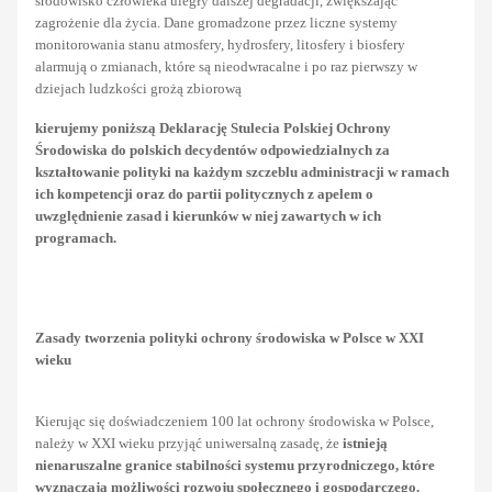
środowisko człowieka uległy dalszej degradacji, zwiększając
zagrożenie dla życia. Dane gromadzone przez liczne systemy
monitorowania stanu atmosfery, hydrosfery, litosfery i biosfery
alarmują o zmianach, które są nieodwracalne i po raz pierwszy w
dziejach ludzkości grożą zbiorową
kierujemy poniższą Deklarację Stulecia Polskiej Ochrony
Środowiska do polskich decydentów odpowiedzialnych za
kształtowanie polityki na każdym szczeblu administracji w ramach
ich kompetencji oraz do partii politycznych z apelem o
uwzględnienie zasad i kierunków w niej zawartych w ich
programach.
Zasady tworzenia polityki ochrony środowiska w Polsce w XXI
wieku
Kierując się doświadczeniem 100 lat ochrony środowiska w Polsce,
należy w XXI wieku przyjąć uniwersalną zasadę, że
istnieją
nienaruszalne granice stabilności systemu przyrodniczego, które
wyznaczają możliwości rozwoju społecznego i gospodarczego.