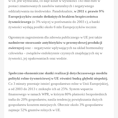
w UE jest wyrzucana, co daje koszt w wysokości 143 mld euro w
postaci zmarnowanych zasobów naturalnych i negatywnego
oddziaływania na środowisko. Paradoksalnie,
w 2011 r. prawie 9%
Europejczyków zostało dotkniętych brakiem bezpieczeństwa
żywnościowego
(o 3% więcej w porównaniu do 2003 r.), a banki
żywności wydają posiłki około 6 mln Europejczyków rocznie.
Ogromnym zagrożeniem dla zdrowia publicznego w UE jest także
nadmierne stosowanie antybiotyków w przemysłowej produkcji
zwierzęcej
oraz – negatywnie wpływających na układ hormonalny
człowieka – związków endokrynnie czynnych znajdujących się w
żywności, jej opakowaniach oraz wodzie.
Społeczno-ekonomiczne skutki realizacji dotychczasowego modelu
polityki rolno-żywnościowej w UE również budzą głęboki niepokój.
Co 3 minuty przestaje istnieć gospodarstwo rolne w Unii Europejskiej,
a od 2003 do 2013 r. zniknęło ich aż 25%. System wsparcia
finansowego w ramach WPR, w którym 80% płatności bezpośrednich
trafia do 20% gospodarstw, nasila tendencję powiększania dużych
gospodarstw kosztem mniejszych. Obecnie około 3% gospodarstw
zajmuje 52% gruntów rolnych w UE.