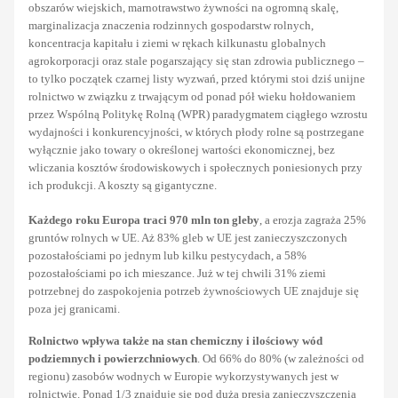
obszarów wiejskich, marnotrawstwo żywności na ogromną skalę,
marginalizacja znaczenia rodzinnych gospodarstw rolnych,
koncentracja kapitału i ziemi w rękach kilkunastu globalnych
agrokorporacji oraz stale pogarszający się stan zdrowia publicznego –
to tylko początek czarnej listy wyzwań, przed którymi stoi dziś unijne
rolnictwo w związku z trwającym od ponad pół wieku hołdowaniem
przez Wspólną Politykę Rolną (WPR) paradygmatem ciągłego wzrostu
wydajności i konkurencyjności, w których płody rolne są postrzegane
wyłącznie jako towary o określonej wartości ekonomicznej, bez
wliczania kosztów środowiskowych i społecznych poniesionych przy
ich produkcji. A koszty są gigantyczne.
Każdego roku Europa traci 970 mln ton gleby
, a erozja zagraża 25%
gruntów rolnych w UE. Aż 83% gleb w UE jest zanieczyszczonych
pozostałościami po jednym lub kilku pestycydach, a 58%
pozostałościami po ich mieszance. Już w tej chwili 31% ziemi
potrzebnej do zaspokojenia potrzeb żywnościowych UE znajduje się
poza jej granicami.
Rolnictwo wpływa także na stan chemiczny i ilościowy wód
podziemnych i powierzchniowych
. Od 66% do 80% (w zależności od
regionu) zasobów wodnych w Europie wykorzystywanych jest w
rolnictwie. Ponad 1/3 znajduje się pod dużą presją zanieczyszczenia