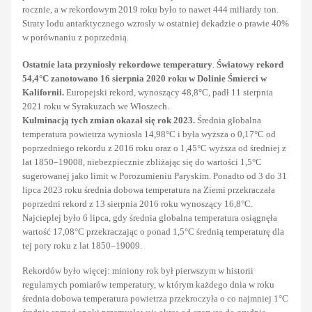
rocznie, a w rekordowym 2019 roku było to nawet 444 miliardy ton.
Straty lodu antarktycznego wzrosły w ostatniej dekadzie o prawie 40%
w porównaniu z poprzednią.
Ostatnie lata przyniosły rekordowe temperatury
.
Światowy rekord
54,4°C zanotowano 16 sierpnia 2020 roku w Dolinie Śmierci w
Kalifornii.
Europejski rekord, wynoszący 48,8°C, padł 11 sierpnia
2021 roku w Syrakuzach we Włoszech.
Kulminacją tych zmian okazał się rok 2023.
Średnia globalna
temperatura powietrza wyniosła 14,98°C i była wyższa o 0,17°C od
poprzedniego rekordu z 2016 roku oraz o 1,45°C wyższa od średniej z
lat 1850–19008, niebezpiecznie zbliżając się do wartości 1,5°C
sugerowanej jako limit w Porozumieniu Paryskim. Ponadto od 3 do 31
lipca 2023 roku średnia dobowa temperatura na Ziemi przekraczała
poprzedni rekord z 13 sierpnia 2016 roku wynoszący 16,8°C.
Najcieplej było 6 lipca, gdy średnia globalna temperatura osiągnęła
wartość 17,08°C przekraczając o ponad 1,5°C średnią temperaturę dla
tej pory roku z lat 1850–19009.
Rekordów było więcej: miniony rok był pierwszym w historii
regularnych pomiarów temperatury, w którym każdego dnia w roku
średnia dobowa temperatura powietrza przekroczyła o co najmniej 1°C