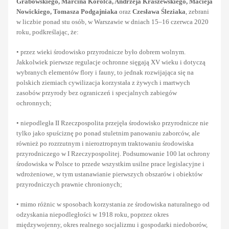
Grabowskiego, Marcina Korolca, Andrzeja Kraszewskiego, Macieja
Nowickiego, Tomasza Podgajniaka
oraz
Czesława Śleziaka
, zebrani
w liczbie ponad stu osób, w Warszawie w dniach 15–16 czerwca 2020
roku, podkreślając, że:
• przez wieki środowisko przyrodnicze było dobrem wolnym.
Jakkolwiek pierwsze regulacje ochronne sięgają XV wieku i dotyczą
wybranych elementów flory i fauny, to jednak rozwijająca się na
polskich ziemiach cywilizacja korzystała z żywych i martwych
zasobów przyrody bez ograniczeń i specjalnych zabiegów
ochronnych;
• niepodległa II Rzeczpospolita przejęła środowisko przyrodnicze nie
tylko jako spuściznę po ponad stuletnim panowaniu zaborców, ale
również po rozrzutnym i nieroztropnym traktowaniu środowiska
przyrodniczego w I Rzeczypospolitej. Podsumowanie 100 lat ochrony
środowiska w Polsce to przede wszystkim usilne prace legislacyjne i
wdrożeniowe, w tym ustanawianie pierwszych obszarów i obiektów
przyrodniczych prawnie chronionych;
• mimo różnic w sposobach korzystania ze środowiska naturalnego od
odzyskania niepodległości w 1918 roku, poprzez okres
międzywojenny, okres realnego socjalizmu i gospodarki niedoborów,