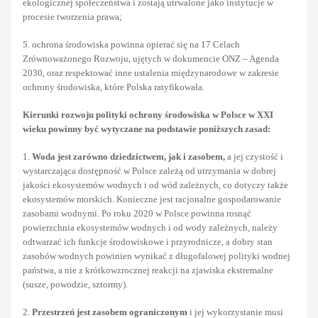
ekologicznej społeczeństwa i zostają utrwalone jako instytucje w
procesie tworzenia prawa;
5. ochrona środowiska powinna opierać się na 17 Celach
Zrównoważonego Rozwoju, ujętych w dokumencie ONZ – Agenda
2030, oraz respektować inne ustalenia międzynarodowe w zakresie
ochrony środowiska, które Polska ratyfikowała.
Kierunki rozwoju polityki ochrony środowiska w Polsce w XXI
wieku powinny być wytyczane na podstawie poniższych zasad:
1.
Woda jest zarówno dziedzictwem, jak i zasobem,
a jej czystość i
wystarczająca dostępność w Polsce zależą od utrzymania w dobrej
jakości ekosystemów wodnych i od wód zależnych, co dotyczy także
ekosystemów morskich. Konieczne jest racjonalne gospodarowanie
zasobami wodnymi. Po roku 2020 w Polsce powinna rosnąć
powierzchnia ekosystemów wodnych i od wody zależnych, należy
odtwarzać ich funkcje środowiskowe i przyrodnicze, a dobry stan
zasobów wodnych powinien wynikać z długofalowej polityki wodnej
państwa, a nie z krótkowzrocznej reakcji na zjawiska ekstremalne
(susze, powodzie, sztormy).
2.
Przestrzeń jest zasobem ograniczonym
i jej wykorzystanie musi