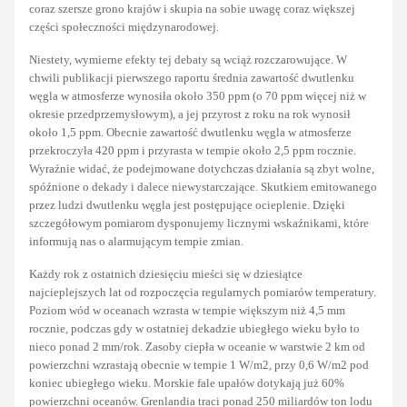
coraz szersze grono krajów i skupia na sobie uwagę coraz większej
części społeczności międzynarodowej.
Niestety, wymierne efekty tej debaty są wciąż rozczarowujące. W
chwili publikacji pierwszego raportu średnia zawartość dwutlenku
węgla w atmosferze wynosiła około 350 ppm (o 70 ppm więcej niż w
okresie przedprzemysłowym), a jej przyrost z roku na rok wynosił
około 1,5 ppm. Obecnie zawartość dwutlenku węgla w atmosferze
przekroczyła 420 ppm i przyrasta w tempie około 2,5 ppm rocznie.
Wyraźnie widać, że podejmowane dotychczas działania są zbyt wolne,
spóźnione o dekady i dalece niewystarczające. Skutkiem emitowanego
przez ludzi dwutlenku węgla jest postępujące ocieplenie. Dzięki
szczegółowym pomiarom dysponujemy licznymi wskaźnikami, które
informują nas o alarmującym tempie zmian.
Każdy rok z ostatnich dziesięciu mieści się w dziesiątce
najcieplejszych lat od rozpoczęcia regularnych pomiarów temperatury.
Poziom wód w oceanach wzrasta w tempie większym niż 4,5 mm
rocznie, podczas gdy w ostatniej dekadzie ubiegłego wieku było to
nieco ponad 2 mm/rok. Zasoby ciepła w oceanie w warstwie 2 km od
powierzchni wzrastają obecnie w tempie 1 W/m2, przy 0,6 W/m2 pod
koniec ubiegłego wieku. Morskie fale upałów dotykają już 60%
powierzchni oceanów. Grenlandia traci ponad 250 miliardów ton lodu