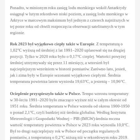
Ponadto, w minionym roku zasięg lodu morskiego wokół Antarktydy
osiągnął w lutym rekordowo niski poziom, a zasięg lodu morskiego w
Arktyce w marcowym maksimum był jednym z czterech najniższych w
tej porze roku od chwili rozpoczęcia obserwacji satelitarnych w tym
regionie.
Rok 2023 był wyjątkowo ciepły także w Europie
. Z temperaturą o
1,02°C wyższą od średniej z lat 1991–2020 uplasował się na drugiej
pozycji. Tylko w 2020 roku było o 0,17°C cieplej. Wartości powyżej
średniej utrzymywały się przez 11 miesięcy, a wrzesień był
najcieplejszym wrześniem w historii pomiarów. Zarówno lato, jesień,
jak i zima były w Europie sezonami wyjątkowo ciepłymi. Średnia
temperatura powietrza latem wyniosła 19,63°C, a jesienią – 10,96°C.
Ocieplenie przyspieszyło także w Polsce.
Tempo wzrostu temperatury
w 30-leciu 1991–2020 było znacząco wyższe niż w całym okresie od
1951 roku. Średnia temperatura w Polsce wzrosła od okresu 1900-1950
o ponad 2,1°C, czyli bardziej niż średnia globalna. Według Instytutu
Meteorologii i Gospodarki Wodnej – PIB (IMGW) średnia roczna
wartość temperatury powietrza w Polsce w 2023 roku wynosiła 10,0°C.
Był to drugi najcieplejszy rok w Polsce od początku regularnych
pomiarów, z temperaturą o 0,2°C niższą niż w rekordowym roku 2019.