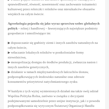
sprawiedliwość, równość, suwerenność oraz zachowanie tożsamości
kulturowej przez rolniczki i rolników oraz mieszkańców obszarów
wiejskich na całym świecie.
Agroekologia pojawiła się jako wyraz sprzeciwu wobec globalnych
polityk
– rolnej i handlowej – faworyzujących największe podmioty
gospodarcze i umożliwiające im:
▶ dopuszczanie się grabieży ziemi i innych zasobów naturalnych na
całym świecie,
▶ wtłaczanie lokalnych rolników w postkolonialne formy
niewolnictwa,
▶ monopolizację dostępu do środków produkcji, zwłaszcza nasion i
innych zasobów genetycznych,
▶ działanie w ramach międzynarodowych łańcuchów dostaw,
podporządkowujących środowisko naturalne oraz zdrowie
konsumentów priorytetowi natychmiastowego zysku.
W każdym z tych wyżej wymienionych działań ma także swój udział
Wspólna Polityka Rolna, zarówno w związku z decyzjami
podejmowanymi samodzielnie przez unijne instytucje, jak i z powodu
podporządkowania się wytycznym Światowej Organizacji Handlu