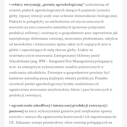
▪
rolnicy otrzymują „premię agroekologiczną”
uzależnioną od
zestawu praktyk agroekologicznych służących poprawie żyzności
gleby, lepszej retencji wody oraz ochronie różnorodności biologicznej.
Praktyki te polegałyby na odchodzeniu od użycia sztucznych
nawozów na rzecz nawozów naturalnych (ponowne połączenie
produkcji roślinnej i zwierzęcej w gospodarstwie przy zapewnieniu jak
największego dobrostanu zwierząt), stosowaniu płodozmianu, odejściu
od monokultur i różnicowaniu upraw, także tych wiążących azot w
glebie i zapewniających stałą okrywę gleby. A także na
systematycznym stosowaniu Zintegrowanej Ochrony przed
Szkodnikami (ang. IPM – Integrated Pest Management) polegającej
m.in. na umiejętnym wykorzystaniu owadów pożytecznych w
zwalczaniu szkodników. Zwierzęta w gospodarstwie powinny być
karmione naturalną paszą (najlepiej własnej produkcji). Ponadto
wysokość premii agroekologicznej byłaby uzależniona od
ograniczenia stosowania antybiotyków, leków i pasz leczniczych w
produkcji zwierzęcej.
▪
ograniczeniu szkodliwej i intensywnej produkcji zwierzęcej i
paszowej
na rzecz wykorzystania gruntów pod zwiększenie uprawy
owoców i warzyw dla ograniczenia konieczności ich importowania do
UE. Zakazany zostaje przemysłowy chów zwierząt polegających na