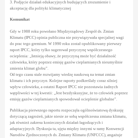
3. Podjęcie działań edukacyjnych budujących zrozumienie i
akceptację dla polityki klimatycznej
Komunikat
Gdy w 1988 roku powołano Międzyrządowy Zespół ds. Zmian
Klimatu (IPCC) opinia publiczna nie przywiązywała specjalnej wagi
do prac tego gremium. W 1990 roku został opublikowany pierwszy
raport IPCC, który tylko sugerował przyczynę współczesnego
ocieplenia: „Istnieją obawy, że przyczyną może być działalność
człowieka, który poprzez emisję gazów cieplarnianych nieumyślnie
zmienia klimat globu”.
Od tego czasu stale rozwijamy wiedzę naukową na temat zmian
klimatu i ich przyczyn. Kolejne raporty podkreślały coraz silniej
wpływ człowieka, a ostatni Raport IPCC nie pozostawia żadnych
wątpliwości w tej kwestii: „Jest bezdyskusyjne, że to człowiek poprzez
emisję gazów cieplarnianych spowodował ocieplenie globalne”.
Publikacja pierwszego raportu rozpoczęła ogólnoświatową dyskusję
dotyczącą zagrożeń, jakie niesie ze sobą współczesna zmiana klimatu,
jak również zakresu koniecznych działań łagodzących i
adaptacyjnych. Dyskusja ta, ujęta między innymi w ramy Konwencji
Narodów Zjednoczonych ds. Zmiany Klimatu (UNFCCC), angażuje