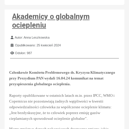
Akademicy o globalnym
ociepleniu
Szczegóły
Autor:
Anna Leszkowska
Opublikowano: 25 kwiecień 2024
Odsłon: 987
Członkowie Komitetu Problemowego ds. Kryzysu Klimatycznego
przy Prezydium PAN wydali 16.04.24 komunikat na temat
przyspieszenia globalnego ocieplenia.
Raporty opublikowane w ostatnich latach m.in. przez IPCC, WMO i
Copernicus nie pozostawiają żadnych wątpliwości w kwestii
odpowiedzialności człowieka za współczesne ocieplenie klimatu:
„Jest bezdyskusyjne, że to człowiek poprzez emisję gazów
cieplarnianych spowodował ocieplenie globalne”.
Mamy mnóstwo danych pokazujących drastyczne zmiany, jakie