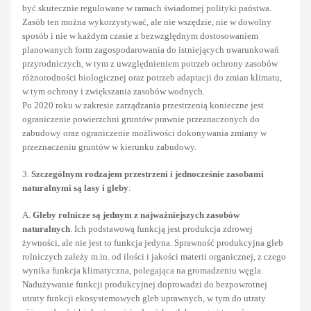
być skutecznie regulowane w ramach świadomej polityki państwa.
Zasób ten można wykorzystywać, ale nie wszędzie, nie w dowolny
sposób i nie w każdym czasie z bezwzględnym dostosowaniem
planowanych form zagospodarowania do istniejących uwarunkowań
przyrodniczych, w tym z uwzględnieniem potrzeb ochrony zasobów
różnorodności biologicznej oraz potrzeb adaptacji do zmian klimatu,
w tym ochrony i zwiększania zasobów wodnych.
Po 2020 roku w zakresie zarządzania przestrzenią konieczne jest
ograniczenie powierzchni gruntów prawnie przeznaczonych do
zabudowy oraz ograniczenie możliwości dokonywania zmiany w
przeznaczeniu gruntów w kierunku zabudowy.
3.
Szczególnym rodzajem przestrzeni i jednocześnie zasobami
naturalnymi są lasy i gleby
:
A.
Gleby rolnicze są jednym z najważniejszych zasobów
naturalnych
. Ich podstawową funkcją jest produkcja zdrowej
żywności, ale nie jest to funkcja jedyna. Sprawność produkcyjna gleb
rolniczych zależy m.in. od ilości i jakości materii organicznej, z czego
wynika funkcja klimatyczna, polegająca na gromadzeniu węgla.
Nadużywanie funkcji produkcyjnej doprowadzi do bezpowrotnej
utraty funkcji ekosystemowych gleb uprawnych, w tym do utraty