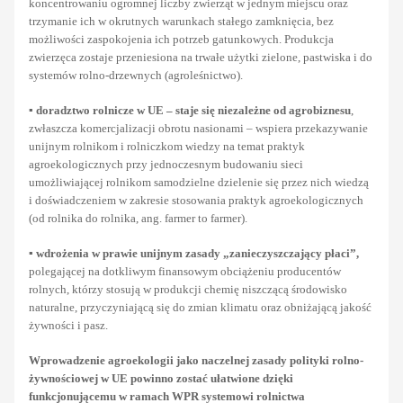
koncentrowaniu ogromnej liczby zwierząt w jednym miejscu oraz
trzymanie ich w okrutnych warunkach stałego zamknięcia, bez
możliwości zaspokojenia ich potrzeb gatunkowych. Produkcja
zwierzęca zostaje przeniesiona na trwałe użytki zielone, pastwiska i do
systemów rolno-drzewnych (agroleśnictwo).
▪
doradztwo rolnicze w UE – staje się niezależne od agrobiznesu
,
zwłaszcza komercjalizacji obrotu nasionami – wspiera przekazywanie
unijnym rolnikom i rolniczkom wiedzy na temat praktyk
agroekologicznych przy jednoczesnym budowaniu sieci
umożliwiającej rolnikom samodzielne dzielenie się przez nich wiedzą
i doświadczeniem w zakresie stosowania praktyk agroekologicznych
(od rolnika do rolnika, ang. farmer to farmer).
▪
wdrożenia w prawie unijnym zasady „zanieczyszczający płaci”,
polegającej na dotkliwym finansowym obciążeniu producentów
rolnych, którzy stosują w produkcji chemię niszczącą środowisko
naturalne, przyczyniającą się do zmian klimatu oraz obniżającą jakość
żywności i pasz.
Wprowadzenie agroekologii jako naczelnej zasady polityki rolno-
żywnościowej w UE powinno zostać ułatwione dzięki
funkcjonującemu w ramach WPR systemowi rolnictwa