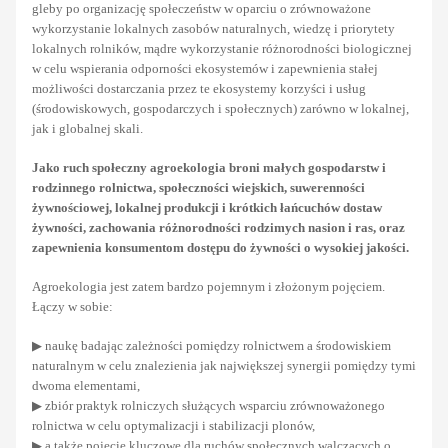
gleby po organizację społeczeństw w oparciu o zrównoważone
wykorzystanie lokalnych zasobów naturalnych, wiedzę i priorytety
lokalnych rolników, mądre wykorzystanie różnorodności biologicznej
w celu wspierania odporności ekosystemów i zapewnienia stałej
możliwości dostarczania przez te ekosystemy korzyści i usług
(środowiskowych, gospodarczych i społecznych) zarówno w lokalnej,
jak i globalnej skali.
Jako ruch społeczny agroekologia
broni małych gospodarstw i
rodzinnego rolnictwa, społeczności wiejskich, suwerenności
żywnościowej, lokalnej produkcji i krótkich łańcuchów dostaw
żywności, zachowania różnorodności rodzimych nasion i ras, oraz
zapewnienia konsumentom dostępu do żywności o wysokiej jakości.
Agroekologia jest zatem bardzo pojemnym i złożonym pojęciem.
Łączy w sobie:
▶ naukę badając zależności pomiędzy rolnictwem a środowiskiem
naturalnym w celu znalezienia jak największej synergii pomiędzy tymi
dwoma elementami,
▶ zbiór praktyk rolniczych służących wsparciu zrównoważonego
rolnictwa w celu optymalizacji i stabilizacji plonów,
▶ a także pojęcie kluczowe dla ruchów społecznych walczących o