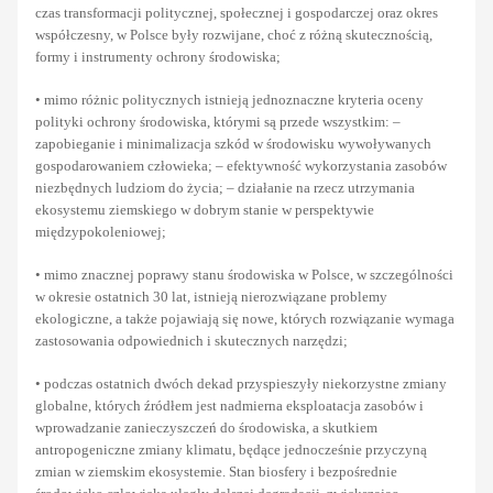
czas transformacji politycznej, społecznej i gospodarczej oraz okres
współczesny, w Polsce były rozwijane, choć z różną skutecznością,
formy i instrumenty ochrony środowiska;
• mimo różnic politycznych istnieją jednoznaczne kryteria oceny
polityki ochrony środowiska, którymi są przede wszystkim: –
zapobieganie i minimalizacja szkód w środowisku wywoływanych
gospodarowaniem człowieka; – efektywność wykorzystania zasobów
niezbędnych ludziom do życia; – działanie na rzecz utrzymania
ekosystemu ziemskiego w dobrym stanie w perspektywie
międzypokoleniowej;
• mimo znacznej poprawy stanu środowiska w Polsce, w szczególności
w okresie ostatnich 30 lat, istnieją nierozwiązane problemy
ekologiczne, a także pojawiają się nowe, których rozwiązanie wymaga
zastosowania odpowiednich i skutecznych narzędzi;
• podczas ostatnich dwóch dekad przyspieszyły niekorzystne zmiany
globalne, których źródłem jest nadmierna eksploatacja zasobów i
wprowadzanie zanieczyszczeń do środowiska, a skutkiem
antropogeniczne zmiany klimatu, będące jednocześnie przyczyną
zmian w ziemskim ekosystemie. Stan biosfery i bezpośrednie