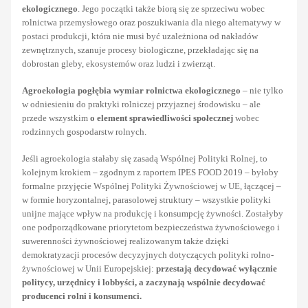
ekologicznego
. Jego początki także biorą się ze sprzeciwu wobec
rolnictwa przemysłowego oraz poszukiwania dla niego alternatywy w
postaci produkcji, która nie musi być uzależniona od nakładów
zewnętrznych, szanuje procesy biologiczne, przekładając się na
dobrostan gleby, ekosystemów oraz ludzi i zwierząt.
Agroekologia pogłębia wymiar rolnictwa ekologicznego
– nie tylko
w odniesieniu do praktyki rolniczej przyjaznej środowisku – ale
przede wszystkim
o element sprawiedliwości społecznej
wobec
rodzinnych gospodarstw rolnych.
Jeśli agroekologia stałaby się zasadą Wspólnej Polityki Rolnej, to
kolejnym krokiem – zgodnym z raportem IPES FOOD 2019 – byłoby
formalne przyjęcie Wspólnej Polityki Żywnościowej w UE, łączącej –
w formie horyzontalnej, parasolowej struktury – wszystkie polityki
unijne mające wpływ na produkcję i konsumpcję żywności. Zostałyby
one podporządkowane priorytetom bezpieczeństwa żywnościowego i
suwerenności żywnościowej realizowanym także dzięki
demokratyzacji procesów decyzyjnych dotyczących polityki rolno-
żywnościowej w Unii Europejskiej:
przestają decydować wyłącznie
politycy, urzędnicy i lobbyści, a zaczynają wspólnie decydować
producenci rolni i konsumenci.