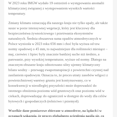
W 2023 roku IMGW wydało 19 ostrzeżeń o występowaniu anomalii
klimatycznej związanej z występowaniem wysokich wartości
temperatury.
Zmiany klimatu oznaczają dla naszego kraju nie tylko upały, ale także
susze w porze intensywnej wegetacji, który jest kluczowy dla
bezpieczeństwa żywnościowego i przetrwania ekosystemów
naturalnych. Średnia obszarowa suma opadów atmosferycznych w
Polsce wyniosła w 2023 roku 656 mm i choć była wyższa od tzw.
normy opadowej o 45 mm, to najważniejsze dla roślinności miesiące –
maj, czerwiec i lipiec były znacznie bardziej suche niż średnio, a
parowanie, przy wysokiej temperaturze, wyższe od normy. Dlatego na
znacznym obszarze kraju odnotowano silny ujemny klimatyczny
bilans wodny – przewagę ewapotranspiracji z powierzchni czynnej nad
zasilaniem opadowym. Oznacza to, że proces utraty zasobów wilgoci z
powierzchniowej warstwy gruntu jest kontynuowany, co w
konsekwencji w nieodległej przyszłości może doprowadzić do
istotnego obniżenia poziomu wód gruntowych oraz poziomu wód w
ciekach, doprowadzając do ograniczeń w dostępie do wody dla celów
bytowych i gospodarczych (rolnictwo i przemysł).
Wszelkie dane pomiarowe zbierane w atmosferze, na lądach i w
oceanach wskazują, że proces globalnego ocieplenia nasila się, co