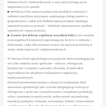
klimatycznych i środowiskowych, a wręcz przyczyniają się do
hamowania tych zjawisk;
▶ produkcja rolna oparta na połączeniu produkcji zwierzęcej i
roślinnej umożliwia utrzymanie zamkniętego obiegu materii w
gospodarstwie, a także jest skalkulowana pod kątem lokalnego
zapotrzebowania na żywność – eliminuje marnotrawstwo zasobów
naturalnych i samej żywności;
▶
żywność jest dobrem wspólnym wszystkich ludzi
(a nie towarem
poszczególnych korporacji) zapewniającym im życie w zdrowiu i
dobrostanie, i jako taka powinna cieszyć się najwyższą ochroną ze
strony władz krajowych i międzynarodowych.
W obecnej chwili agroekologia jest pojęciem, którym posługują się
nie tylko oddolne ruchy społeczne – rolnicze, ekologiczne,
klimatyczne i związane z prawami człowieka. Została także
wprowadzona do oficjalnych dokumentów organizacji
międzynarodowych.
Głównym promotorem inicjatyw służących zwiększaniu skali
stosowania agroekologii jako systemu integrującego koncepcje
ekologiczne i społeczne w projektowaniu i zarządzaniu produkcją
rolną i systemami żywnościowymi, jednocześnie optymalizując
interakcje pomiędzy roślinami, zwierzętami, ludźmi i środowiskiem
jest Organizacja Narodów Zjednoczonych do spraw Wyżywienia i