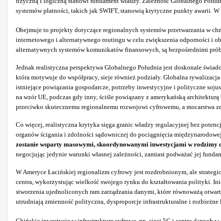
fizyczną i logiczną stanowi fundament władzy. Zależność Globalnego Połudn
systemów płatności, takich jak SWIFT, stanowią krytyczne punkty awarii. W 
Obejmuje to projekty dotyczące regionalnych systemów przetwarzania w chm
internetowego i alternatywnego routingu w celu zwiększenia odporności i ob
alternatywnych systemów komunikatów finansowych, są bezpośrednimi próbam
Jednak realistyczna perspektywa Globalnego Południa jest doskonale świa
która motywuje do współpracy, sieje również podziały. Globalna rywalizacj
istniejące powiązania gospodarcze, potrzeby inwestycyjne i polityczne soj
na wzór UE, podczas gdy inny, ściśle powiązany z amerykańską architekturą
przeciwko skutecznemu regionalnemu rozwojowi cyfrowemu, a mocarstwa zew
Co więcej, realistyczna krytyka sięga granic władzy regulacyjnej bez pote
organów ścigania i zdolności sądowniczej do pociągnięcia międzynarodowej
zostanie wsparty masowymi, skoordynowanymi inwestycjami w rodzimy cyf
negocjując jedynie warunki własnej zależności, zamiast podważać jej funda
W Ameryce Łacińskiej regionalizm cyfrowy jest rozdrobnionym, ale strateg
centra, wykorzystując wielkość swojego rynku do kształtowania polityki. In
stworzenia ujednoliconych ram zarządzania danymi, które równoważą otwart
utrudniają zmienność polityczna, dysproporcje infrastrukturalne i rozbieżne 
Chińskie inwestycje w infrastrukturę cyfrową, np. sieci 5G i centra danych 