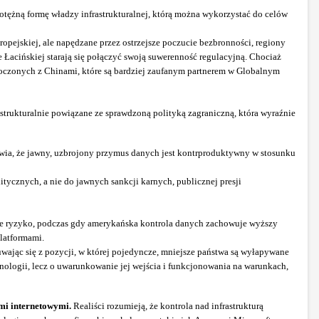
ężną formę władzy infrastrukturalnej, którą można wykorzystać do celów
opejskiej, ale napędzane przez ostrzejsze poczucie bezbronności, regiony
Łacińskiej starają się połączyć swoją suwerenność regulacyjną. Chociaż
noczonych z Chinami, które są bardziej zaufanym partnerem w Globalnym
trukturalnie powiązane ze sprawdzoną polityką zagraniczną, która wyraźnie
rawia, że jawny, uzbrojony przymus danych jest kontrproduktywny w stosunku
cznych, a nie do jawnych sankcji karnych, publicznej presji
alne ryzyko, podczas gdy amerykańska kontrola danych zachowuje wyższy
latformami.
wając się z pozycji, w której pojedyncze, mniejsze państwa są wyłapywane
nologii, lecz o uwarunkowanie jej wejścia i funkcjonowania na warunkach,
ami internetowymi.
Realiści rozumieją, że kontrola nad infrastrukturą