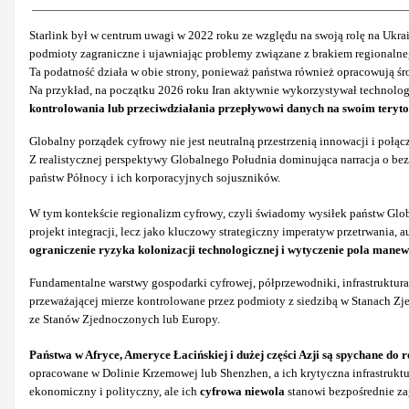
Starlink był w centrum uwagi w 2022 roku ze względu na swoją rolę na Ukrai
podmioty zagraniczne i ujawniając problemy związane z brakiem regionalne
Ta podatność działa w obie strony, ponieważ państwa również opracowują śro
Na przykład, na początku 2026 roku Iran aktywnie wykorzystywał technolog
kontrolowania lub przeciwdziałania przepływowi danych na swoim teryto
Globalny porządek cyfrowy nie jest neutralną przestrzenią innowacji i połąc
Z realistycznej perspektywy Globalnego Południa dominująca narracja o bezgr
państw Północy i ich korporacyjnych sojuszników.
W tym kontekście regionalizm cyfrowy, czyli świadomy wysiłek państw Globa
projekt integracji, lecz jako kluczowy strategiczny imperatyw przetrwania,
ograniczenie ryzyka kolonizacji technologicznej i wytyczenie pola manewr
Fundamentalne warstwy gospodarki cyfrowej, półprzewodniki, infrastruktura
przeważającej mierze kontrolowane przez podmioty z siedzibą w Stanach Zj
ze Stanów Zjednoczonych lub Europy.
Państwa w Afryce, Ameryce Łacińskiej i dużej części Azji są spychane do 
opracowane w Dolinie Krzemowej lub Shenzhen, a ich krytyczna infrastruktu
ekonomiczny i polityczny, ale ich
cyfrowa niewola
stanowi bezpośrednie za