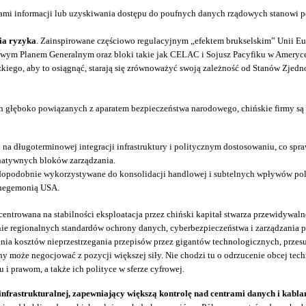
i informacji lub uzyskiwania dostępu do poufnych danych rządowych stanowi pot
nia ryzyka
. Zainspirowane częściowo regulacyjnym „efektem brukselskim” Unii Eur
owym Planem Generalnym oraz bloki takie jak CELAC i Sojusz Pacyfiku w Ameryce 
kiego, aby to osiągnąć, starają się zrównoważyć swoją zależność od Stanów Zjed
 głęboko powiązanych z aparatem bezpieczeństwa narodowego, chińskie firmy są s
 na długoterminowej integracji infrastruktury i politycznym dostosowaniu, co sp
ernatywnych bloków zarządzania.
podobnie wykorzystywane do konsolidacji handlowej i subtelnych wpływów polity
 hegemonią USA.
ncentrowana na stabilności eksploatacja przez chiński kapitał stwarza przewidyw
nie regionalnych standardów ochrony danych, cyberbezpieczeństwa i zarządzania p
ia kosztów nieprzestrzegania przepisów przez gigantów technologicznych, przesu
 może negocjować z pozycji większej siły. Nie chodzi tu o odrzucenie obcej tech
i prawom, a także ich polityce w sferze cyfrowej.
 infrastrukturalnej, zapewniający większą kontrolę nad centrami danych i kabl