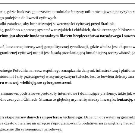
nie, gdzie brak zasięgu czasami utrudniał ofensywy militarne, ujawniając ryzyko z
go podejścia do kwestii cyfrowych.
dki zaradcze, aby bronić swojej suwerenności cyfrowej przed Starlink.
ię, podobno z pomocą systemów rosyjskich i chińskich, do skutecznego blokowani
rium jest obecnie fundamentalnym filarem bezpieczeństwa narodowego i suwere
zeń, lecz areną intensywnej geopolitycznej rywalizacji, gdzie władza jest ekspon
anicznej cyfrowej utopii jest fasadą przesłaniającą brutalniejszą rzeczywistość, 
lnego Południa na rzecz wspólnego zarządzania danymi, infrastrukturą i platforma
 autonomii i siły przetargowej w asymetrycznym świecie. Jest to bowiem defensywna
u w nowej, wielkiej grze cyberprzestrzeni.
 chmurowa, podstawowe protokoły internetowe i dominujące platformy, takie jak w
ednoczonych i Chinach. Stwarza to głęboką asymetrię władzy i
nową kolonizację,
w
roli eksporterów danych i importerów technologii.
Dane ich obywateli są gromadzo
ra często opiera się na sprzęcie i oprogramowaniu podatnym na zewnętrzny nadzór 
grożenie dla suwerenności narodowej.