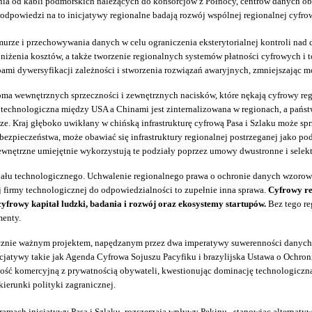
ia od kabli podmorskich należących do konsorcjów z Północy, centrów danych obs
odpowiedzi na to inicjatywy regionalne badają rozwój wspólnej regionalnej cyfrowe
urze i przechowywania danych w celu ograniczenia eksterytorialnej kontroli na
niżenia kosztów, a także tworzenie regionalnych systemów płatności cyfrowych i t
i dywersyfikacji zależności i stworzenia rozwiązań awaryjnych, zmniejszając mon
doma wewnętrznych sprzeczności i zewnętrznych nacisków, które nękają cyfrowy r
a technologiczna między USA a Chinami jest zinternalizowana w regionach, a pań
usze. Kraj głęboko uwikłany w chińską infrastrukturę cyfrową Pasa i Szlaku może
 bezpieczeństwa, może obawiać się infrastruktury regionalnej postrzeganej jako p
nętrzne umiejętnie wykorzystują te podziały poprzez umowy dwustronne i selek
ncjału technologicznego. Uchwalenie regionalnego prawa o ochronie danych wzoro
 firmy technologicznej do odpowiedzialności to zupełnie inna sprawa.
Cyfrowy reg
rowy kapitał ludzki, badania i rozwój oraz ekosystemy startupów.
Bez tego re
menty.
icznie ważnym projektem, napędzanym przez dwa imperatywy suwerenności danych i
icjatywy takie jak Agenda Cyfrowa Sojuszu Pacyfiku i brazylijska Ustawa o Ochron
ość komercyjną z prywatnością obywateli, kwestionując dominację technologiczną
kierunki polityki zagranicznej.
w ramach inicjatywy Pasa i Szlaku, rozszerzają wpływy Pekinu , stanowiąc alternat