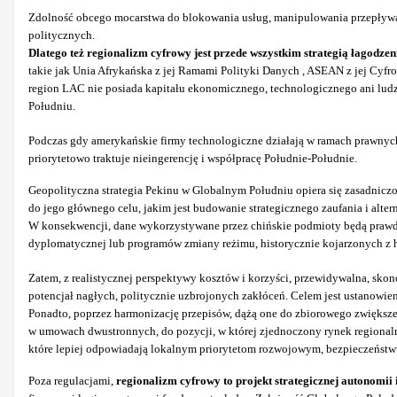
Zdolność obcego mocarstwa do blokowania usług, manipulowania przepływam
politycznych.
Dlatego też regionalizm cyfrowy jest przede wszystkim strategią łagodze
takie jak Unia Afrykańska z jej Ramami Polityki Danych , ASEAN z jej Cyfr
region LAC nie posiada kapitału ekonomicznego, technologicznego ani ludz
Południu.
Podczas gdy amerykańskie firmy technologiczne działają w ramach prawnych
priorytetowo traktuje nieingerencję i współpracę Południe-Południe.
Geopolityczna strategia Pekinu w Globalnym Południu opiera się zasadniczo
do jego głównego celu, jakim jest budowanie strategicznego zaufania i alt
W konsekwencji, dane wykorzystywane przez chińskie podmioty będą prawdo
dyplomatycznej lub programów zmiany reżimu, historycznie kojarzonych z
Zatem, z realistycznej perspektywy kosztów i korzyści, przewidywalna, sko
potencjał nagłych, politycznie uzbrojonych zakłóceń. Celem jest ustanowie
Ponadto, poprzez harmonizację przepisów, dążą one do zbiorowego zwiększen
w umowach dwustronnych, do pozycji, w której zjednoczony rynek regionalny
które lepiej odpowiadają lokalnym priorytetom rozwojowym, bezpieczeństwu 
Poza regulacjami,
regionalizm cyfrowy to projekt strategicznej autonomii