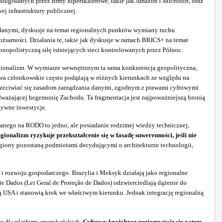
ługiwanych przez firmy hiperskalerowe, takie jak Amazon i Microsoft, oraz
j infrastruktury publicznej.
d danymi, dyskusje na temat regionalnych punktów wymiany ruchu
ożsamości. Działania te, takie jak dyskusje w ramach BRICS+ na temat
opolistyczną siłę istniejących sieci kontrolowanych przez Północ.
egionalizm. W wymiarze wewnętrznym ta sama konkurencja geopolityczna,
stwa członkowskie często podążają w różnych kierunkach ze względu na
 sprzeciwiać się zasadom zarządzania danymi, zgodnym z prawami cyfrowymi
odważającej hegemonię Zachodu. Ta fragmentacja jest najpoważniejszą bronią
tywne inwestycje.
wanego na RODO to jedno, ale posiadanie rodzimej wiedzy technicznej,
ionalizm ryzykuje przekształcenie się w fasadę suwerenności, jeśli nie
giony pozostaną podmiotami decydującymi o architekturze technologii,
 rozwoju gospodarczego. Brazylia i Meksyk działają jako regionalne
ie Dados (Lei Geral de Proteção de Dados) odzwierciedlają dążenie do
 USA i stanowią krok we właściwym kierunku. Jednak integrację regionalną
ywę dla platform amerykańskich.
Cyfrowy krajobraz regionu staje się zatem