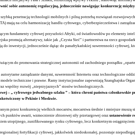
apewnić sobie autonomię regulacyjną, jednocześnie nawigując konkurencję mię
zybką penetracją technologii mobilnych i pilną potrzebą rozwiązań rozwojowych. 
FTA) mają na celu harmonizację handlu cyfrowego, cyberbezpieczeństwa i zarządz
cym fundamenty cyfrowej przyszłości Afryki, od światłowodów po elementy intel
a promują alternatywy, takie jak „Czysta Sieć” i partnerstwa na rzecz gospodark
 ją do inwestycji, jednocześnie dążąc do panafrykańskiej suwerenności cyfrowej, 
łużącym do promowania strategicznej autonomii od zachodniego porządku „oparte
 autorytarne zarządzanie danymi, suwerenność Internetu oraz technologiczne odd
ią modele techniczne i prawne. Ramy instytucjonalne zapewniają Szanghajska Org
oraz wspólny rozwój „nieprzyjaznych” stosów technologicznych.
rowej – „ cyfrowego jedwabnego szlaku ”
– która chroni państwa członkowskie 
akotwiczony w Pekinie i Moskwie.
nym przez konkurencję wielkich mocarstw, mocarstwa średnie i mniejsze muszą się
ch punktów awarii, wzmocnienie zbiorowej siły przetargowej oraz
ustanowienie r
niem utopijnego, zunifikowanego rynku cyfrowego, lecz konkretnym osiągnięciem st
 regionalnej fortyfikacji cyfrowej, jakkolwiek niedoskonałej, pozostaje niepodle