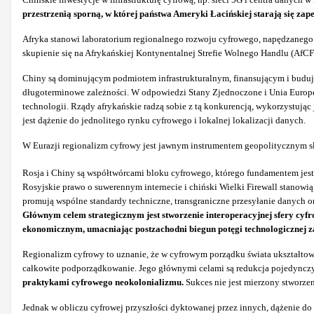
przestrzenią sporną, w której państwa Ameryki Łacińskiej starają się z
Afryka stanowi laboratorium regionalnego rozwoju cyfrowego, napędzanego s
skupienie się na Afrykańskiej Kontynentalnej Strefie Wolnego Handlu (AfC
Chiny są dominującym podmiotem infrastrukturalnym, finansującym i budują
długoterminowe zależności. W odpowiedzi Stany Zjednoczone i Unia Europejsk
technologii. Rządy afrykańskie radzą sobie z tą konkurencją, wykorzystując
jest dążenie do jednolitego rynku cyfrowego i lokalnej lokalizacji danych.
W Eurazji regionalizm cyfrowy jest jawnym instrumentem geopolitycznym s
Rosja i Chiny są współtwórcami bloku cyfrowego, którego fundamentem jest
Rosyjskie prawo o suwerennym internecie i chiński Wielki Firewall stanow
promują wspólne standardy techniczne, transgraniczne przesyłanie danych 
Głównym celem strategicznym jest stworzenie interoperacyjnej sfery cyf
ekonomicznym, umacniając postzachodni biegun potęgi technologicznej z
Regionalizm cyfrowy to uznanie, że w cyfrowym porządku świata ukształtowa
całkowite podporządkowanie. Jego głównymi celami są redukcja pojedynczy
praktykami cyfrowego neokolonializmu.
Sukces nie jest mierzony stworze
Jednak w obliczu cyfrowej przyszłości dyktowanej przez innych, dążenie do