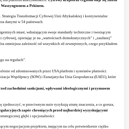
dzy Waszyngtonem a Pekinem.
Strategia Transformacji Cyfrowej Unii Afrykańskiej i kontynentalne
ania danymi w 54 państwach.
igentnych miast, wdrażającym swoje standardy techniczne i tworzącym
i cyfrowej, opierając je na „wartościach demokratycznych” i „zaufanej”
która zmniejsza zależność od wszystkich sił zewnętrznych, czego przykładem
go na regułach”.
zielenie od zdominowanych przez USA platform i systemów płatności.
anizacja Współpracy (SOW) i Eurazjatycka Unia Gospodarcza (EAEU), które
przed zachodnimi sankcjami, wpływami ideologicznymi i przymusem
 zjednoczyć, w przeciwnym razie ryzykują utratę znaczenia, a co gorsza,
egulacyjnych zapór chroniących przed najbardziej wyzyskującymi
rategicznej głębi i opcjonalności.
gającym negocjacjom projektem, mającym na celu potwierdzenie ciężko