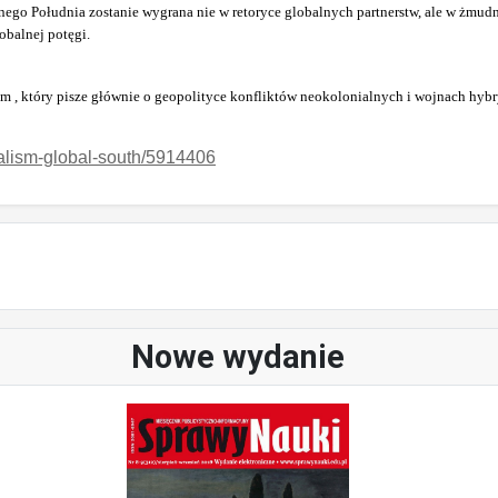
nego Południa zostanie wygrana nie w retoryce globalnych partnerstw, ale w żm
obalnej potęgi.
ym , który pisze głównie o geopolityce konfliktów neokolonialnych i wojnach hy
onalism-global-south/5914406
Nowe wydanie