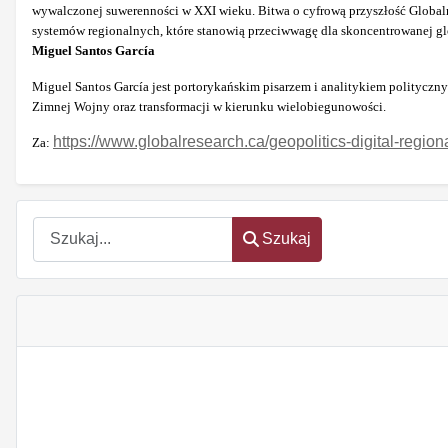
wywalczonej suwerenności w XXI wieku. Bitwa o cyfrową przyszłość Global
systemów regionalnych, które stanowią przeciwwagę dla skoncentrowanej gl
Miguel Santos García
Miguel Santos García jest portorykańskim pisarzem i analitykiem polityczn
Zimnej Wojny oraz transformacji w kierunku wielobiegunowości.
https://www.globalresearch.ca/geopolitics-digital-regi
Za:
Szukaj
Szukaj