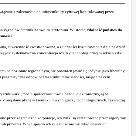
wiązane z zależnością od infrastruktury cyfrowej kontrolowanej przez
a sygnałów Starlink na swoim terytorium. W istocie,
zdolność państwa do
nności.
owana, suwerenność kwestionowana, a zależności kształtowane z dnia na dzień.
jaką jest systematyczna koncentracja władzy technologicznej w rękach kilku
mi na poziomie regionalnym, nie powinien jawić się jedynie jako liberalny
 i pragmatyczna odpowiedź na strukturalne słabości, mająca na celu
yszukiwarki, media społecznościowe i handel elektroniczny, są w
 której dane płyną w kierunku dużych graczy technologicznych, zazwyczaj
ne przez zagraniczne korporacje, ich rynki są kształtowane przez algorytmy
lub przymus. W ten sposób ich zależność ma nie tylko charakter