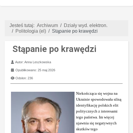
Jesteś tutaj:
Archiwum
Działy wyd. elektron.
Politologia (el)
Stąpanie po krawędzi
Stąpanie po krawędzi
Szczegóły
Autor:
Anna Leszkowska
Opublikowano: 25 maj 2026
Odsłon: 236
Niekończąca się wojna na
Ukrainie spowodowała silną
identyfikację polskich elit
politycznych z interesami
tego państwa. Im więcej
ujawnia się negatywnych
skutków tego