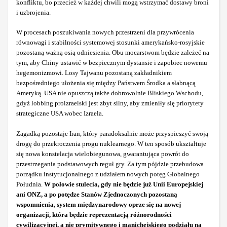
konfliktu, bo przecież w każdej chwili mogą wstrzymać dostawy broni
i uzbrojenia.
W procesach poszukiwania nowych przestrzeni dla przywrócenia
równowagi i stabilności systemowej stosunki amerykańsko-rosyjskie
pozostaną ważną osią odniesienia. Obu mocarstwom będzie zależeć na
tym, aby Chiny ustawić w bezpiecznym dystansie i zapobiec nowemu
hegemonizmowi. Losy Tajwanu pozostaną zakładnikiem
bezpośredniego ułożenia się między Państwem Środka a słabnącą
Ameryką. USA nie opuszczą także dobrowolnie Bliskiego Wschodu,
gdyż lobbing proizraelski jest zbyt silny, aby zmieniły się priorytety
strategiczne USA wobec Izraela.
Zagadką pozostaje Iran, który paradoksalnie może przyspieszyć swoją
drogę do przekroczenia progu nuklearnego. W ten sposób ukształtuje
się nowa konstelacja wielobiegunowa, gwarantująca powrót do
przestrzegania podstawowych reguł gry. Za tym pójdzie przebudowa
porządku instytucjonalnego z udziałem nowych potęg Globalnego
Południa.
W połowie stulecia, gdy nie będzie już Unii Europejskiej
ani ONZ, a po potędze Stanów Zjednoczonych pozostaną
wspomnienia, system międzynarodowy oprze się na nowej
organizacji, która będzie reprezentacją różnorodności
cywilizacyjnej, a nie prymitywnego i manichejskiego podziału na