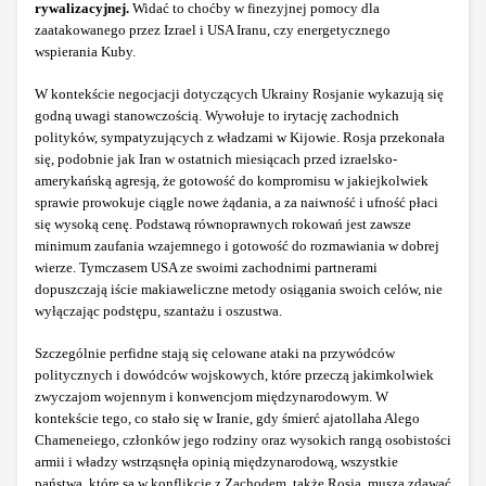
rywalizacyjnej.
Widać to choćby w finezyjnej pomocy dla
zaatakowanego przez Izrael i USA Iranu, czy energetycznego
wspierania Kuby.
W kontekście negocjacji dotyczących Ukrainy Rosjanie wykazują się
godną uwagi stanowczością. Wywołuje to irytację zachodnich
polityków, sympatyzujących z władzami w Kijowie. Rosja przekonała
się, podobnie jak Iran w ostatnich miesiącach przed izraelsko-
amerykańską agresją, że gotowość do kompromisu w jakiejkolwiek
sprawie prowokuje ciągle nowe żądania, a za naiwność i ufność płaci
się wysoką cenę. Podstawą równoprawnych rokowań jest zawsze
minimum zaufania wzajemnego i gotowość do rozmawiania w dobrej
wierze. Tymczasem USA ze swoimi zachodnimi partnerami
dopuszczają iście makiaweliczne metody osiągania swoich celów, nie
wyłączając podstępu, szantażu i oszustwa.
Szczególnie perfidne stają się celowane ataki na przywódców
politycznych i dowódców wojskowych, które przeczą jakimkolwiek
zwyczajom wojennym i konwencjom międzynarodowym. W
kontekście tego, co stało się w Iranie, gdy śmierć ajatollaha Alego
Chameneiego, członków jego rodziny oraz wysokich rangą osobistości
armii i władzy wstrząsnęła opinią międzynarodową, wszystkie
państwa, które są w konflikcie z Zachodem, także Rosja, muszą zdawać