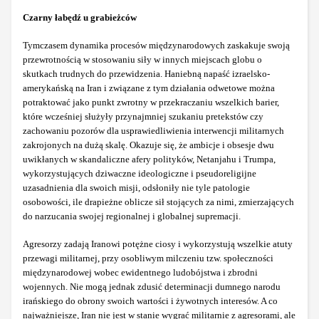
Czarny łabędź u grabieżców
Tymczasem dynamika procesów międzynarodowych zaskakuje swoją
przewrotnością w stosowaniu siły w innych miejscach globu o
skutkach trudnych do przewidzenia. Haniebną napaść izraelsko-
amerykańską na Iran i związane z tym działania odwetowe można
potraktować jako punkt zwrotny w przekraczaniu wszelkich barier,
które wcześniej służyły przynajmniej szukaniu pretekstów czy
zachowaniu pozorów dla usprawiedliwienia interwencji militarnych
zakrojonych na dużą skalę. Okazuje się, że ambicje i obsesje dwu
uwikłanych w skandaliczne afery polityków, Netanjahu i Trumpa,
wykorzystujących dziwaczne ideologiczne i pseudoreligijne
uzasadnienia dla swoich misji, odsłoniły nie tyle patologie
osobowości, ile drapieżne oblicze sił stojących za nimi, zmierzających
do narzucania swojej regionalnej i globalnej supremacji.
Agresorzy zadają Iranowi potężne ciosy i wykorzystują wszelkie atuty
przewagi militarnej, przy osobliwym milczeniu tzw. społeczności
międzynarodowej wobec ewidentnego ludobójstwa i zbrodni
wojennych. Nie mogą jednak zdusić determinacji dumnego narodu
irańskiego do obrony swoich wartości i żywotnych interesów. A co
najważniejsze, Iran nie jest w stanie wygrać militarnie z agresorami, ale