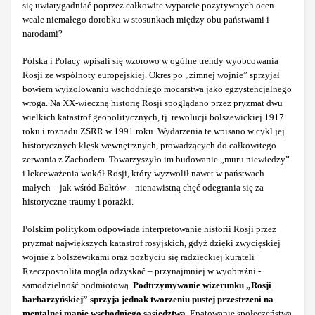
się uwiarygadniać poprzez całkowite wyparcie pozytywnych ocen
wcale niemałego dorobku w stosunkach między obu państwami i
narodami?
Polska i Polacy wpisali się wzorowo w ogólne trendy wyobcowania
Rosji ze wspólnoty europejskiej. Okres po „zimnej wojnie” sprzyjał
bowiem wyizolowaniu wschodniego mocarstwa jako egzystencjalnego
wroga. Na XX-wieczną historię Rosji spoglądano przez pryzmat dwu
wielkich katastrof geopolitycznych, tj. rewolucji bolszewickiej 1917
roku i rozpadu ZSRR w 1991 roku. Wydarzenia te wpisano w cykl jej
historycznych klęsk wewnętrznych, prowadzących do całkowitego
zerwania z Zachodem. Towarzyszyło im budowanie „muru niewiedzy”
i lekceważenia wokół Rosji, który wyzwolił nawet w państwach
małych – jak wśród Bałtów – nienawistną chęć odegrania się za
historyczne traumy i porażki.
Polskim politykom odpowiada interpretowanie historii Rosji przez
pryzmat największych katastrof rosyjskich, gdyż dzięki zwycięskiej
wojnie z bolszewikami oraz pozbyciu się radzieckiej kurateli
Rzeczpospolita mogła odzyskać – przynajmniej w wyobraźni -
samodzielność podmiotową.
Podtrzymywanie wizerunku „Rosji
barbarzyńskiej” sprzyja jednak tworzeniu pustej przestrzeni na
mentalnej mapie wschodniego sąsiedztwa.
Epatowanie społeczeństwa