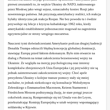
pierwsi zrozumieli to, że wejście Ukrainy do NATO, traktowanego
przez Moskwę jako wrogi sojusz, oznaczałoby koniec Rosji jako
suwerennego państwa. Jak przyznają amerykańscy realiści, ich reakcja
byłaby identyczna jak reakcja Rosjan. Nie bez powodu tu i ówdzie
przywołuje się lekcje z kryzysu kubańskiego 1962 roku, kiedy
amerykański establishment jednoznacznie reagował na zagrożenia
egzystencjalne ze strony wrogiego mocarstwa.
Nauczeni tymi doświadczeniami Amerykanie podczas drugiej kadencji
Donalda Trumpa odrzucili błędną koncepcję globalnej dominacji,
stawiając Europę przed faktem dokonanym. Było nim otwarcie na
dialog z Putinem na temat zakończenia bezsensownej wojny na
Ukrainie. Ze względu na inercję psychologiczną oraz interesy
kompleksów zbrojeniowych Unia Europejska i jej przywódcy nie są
jednak zainteresowani zakończeniem tej wojny. Choć apele
prezydenta Ukrainy o kolejne transze pomocy stały się mniej
nachalne, to jednak niekończące się konsultacje Wołodymyra
Zełenskiego z Emmanuelem Macronem, Keirem Starmerem i
Friedrichem Merzem podtrzymują iluzję, że stare potęgi jeszcze
cokolwiek znaczą. Kompromituje się też Ursula von der Leyen,
przekształcając Komisję Europejską w sztab wojenny wspomagający
soldateskę w Kijowie.