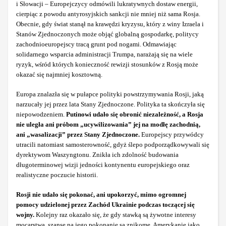
i Słowacji – Europejczycy odmówili lukratywnych dostaw energii,
cierpiąc z powodu antyrosyjskich sankcji nie mniej niż sama Rosja.
Obecnie, gdy świat stanął na krawędzi kryzysu, który z winy Izraela i
Stanów Zjednoczonych może objąć globalną gospodarkę, politycy
zachodnioeuropejscy tracą grunt pod nogami. Odmawiając
solidarnego wsparcia administracji Trumpa, narażają się na wiele
ryzyk, wśród których konieczność rewizji stosunków z Rosją może
okazać się najmniej kosztowną.
Europa znalazła się w pułapce polityki powstrzymywania Rosji, jaką
narzucały jej przez lata Stany Zjednoczone. Polityka ta skończyła się
niepowodzeniem.
Putinowi udało się obronić niezależność, a Rosja
nie uległa ani próbom „ucywilizowania” jej na modłę zachodnią,
ani „wasalizacji” przez Stany Zjednoczone.
Europejscy przywódcy
utracili natomiast samosterowność, gdyż ślepo podporządkowywali się
dyrektywom Waszyngtonu. Znikła ich zdolność budowania
długoterminowej wizji jedności kontynentu europejskiego oraz
realistyczne poczucie historii.
Rosji nie udało się pokonać, ani upokorzyć, mimo ogromnej
pomocy udzielonej przez Zachód Ukrainie podczas toczącej się
wojny.
Kolejny raz okazało się, że gdy stawką są żywotne interesy
mocarstwa, szanse na jego pokonanie są znikome. Amerykanie jako