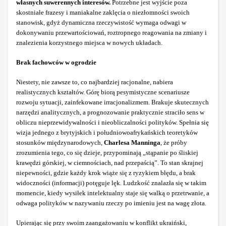
własnych suwerennych interesów.
Potrzebne jest wyjście poza
skostniałe frazesy i maniakalne zaklęcia o niezłomności swoich
stanowisk, gdyż dynamiczna rzeczywistość wymaga odwagi w
dokonywaniu przewartościowań, roztropnego reagowania na zmiany i
znalezienia korzystnego miejsca w nowych układach.
Brak fachowców w ogrodzie
Niestety, nie zawsze to, co najbardziej racjonalne, nabiera
realistycznych kształtów. Górę biorą pesymistyczne scenariusze
rozwoju sytuacji, zainfekowane irracjonalizmem. Brakuje skutecznych
narzędzi analitycznych, a prognozowanie praktycznie straciło sens w
obliczu nieprzewidywalności i nieobliczalności polityków. Spełnia się
wizja jednego z brytyjskich i południowoafrykańskich teoretyków
stosunków międzynarodowych,
Charlesa Manninga
, że próby
zrozumienia tego, co się dzieje, przypominają „stąpanie po śliskiej
krawędzi górskiej, w ciemnościach, nad przepaścią”. To stan skrajnej
niepewności, gdzie każdy krok wiąże się z ryzykiem błędu, a brak
widoczności (informacji) potęguje lęk. Ludzkość znalazła się w takim
momencie, kiedy wysiłek intelektualny staje się walką o przetrwanie, a
odwaga polityków w nazywaniu rzeczy po imieniu jest na wagę złota.
Upierając się przy swoim zaangażowaniu w konflikt ukraiński,