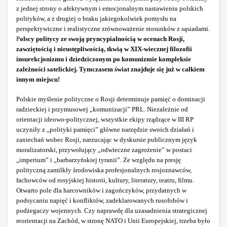
z jednej strony o afektywnym i emocjonalnym nastawieniu polskich
polityków, a z drugiej o braku jakiegokolwiek pomysłu na
perspektywiczne i realistyczne zrównoważenie stosunków z sąsiadami.
P
olscy politycy ze swoją pryncypialnością w ocenach Rosji,
zawziętością i nieustępliwością, tkwią w XIX-wiecznej filozofii
insurekcjonizmu i dziedziczonym po komunizmie kompleksie
zależności satelickiej. Tymczasem świat znajduje się już w całkiem
innym miejscu!
Polskie myślenie polityczne o Rosji determinuje pamięć o dominacji
radzieckiej i przymusowej „komunizacji” PRL. Niezależnie od
orientacji ideowo-politycznej, wszystkie ekipy rządzące w III RP
uczyniły z „polityki pamięci” główne narzędzie swoich działań i
zaniechań wobec Rosji, narzucając w dyskursie publicznym język
moralizatorski, przywołujący „odwieczne zagrożenie” w postaci
„imperium” i „barbarzyńskiej tyranii”. Ze względu na presję
polityczną zamilkły środowiska profesjonalnych rosjoznawców,
fachowców od rosyjskiej historii, kultury, literatury, teatru, filmu.
Otwarto pole dla harcowników i zagończyków, przydatnych w
podsycaniu napięć i konfliktów, zadeklarowanych rusofobów i
podżegaczy wojennych. Czy naprawdę dla uzasadnienia strategicznej
reorientacji na Zachód, w stronę NATO i Unii Europejskiej, trzeba było