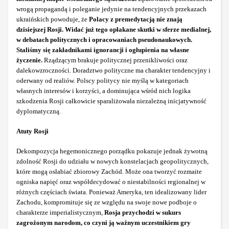
wrogą propagandą i poleganie jedynie na tendencyjnych przekazach
ukraińskich powoduje, że
Polacy z premedytacją nie znają
dzisiejszej Rosji. Widać już tego opłakane skutki w sferze medialnej,
w debatach politycznych i opracowaniach pseudonaukowych.
Staliśmy się zakładnikami ignorancji i ogłupienia na własne
życzenie.
Rządzącym brakuje politycznej przenikliwości oraz
dalekowzroczności. Doradztwo polityczne ma charakter tendencyjny i
oderwany od realiów. Polscy politycy nie myślą w kategoriach
własnych interesów i korzyści, a dominująca wśród nich logika
szkodzenia Rosji całkowicie sparaliżowała niezależną inicjatywność
dyplomatyczną.
Atuty Rosji
Dekompozycja hegemonicznego porządku pokazuje jednak żywotną
zdolność Rosji do udziału w nowych konstelacjach geopolitycznych,
które mogą osłabiać zbiorowy Zachód. Może ona tworzyć rozmaite
ogniska napięć oraz współdecydować o niestabilności regionalnej w
różnych częściach świata. Ponieważ Ameryka, ten idealizowany lider
Zachodu, kompromituje się ze względu na swoje nowe podboje o
charakterze imperialistycznym,
Rosja przychodzi w sukurs
zagrożonym narodom, co czyni ją ważnym uczestnikiem gry