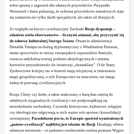
sobie sprawę z zagrożeń dla własnych przywódców. Przypadki
Wenezueli i Iranu pokazują, że ochrona przywódców narodowych staje
się zadaniem nie tylko służb specjalnych, ale także sił zbrojnych.
Ze względu na kryzys cywilizacyjny Zachodu
Rosja dysponuje –
zdaniem wielu obserwatorów – licznymi atutami, aby przyczynić się
do odnowy kulturalnej Starego Świata
. Otwarcie administracji
Donalda Trumpa na dialog dyplomatyczny z Władimirem Putinem,
mimo sprzeciwów ze strony europejskich sojuszników Ameryki,
oznacza radykalną rewizję podstaw aksjologicznych i zmianę
kryteriów przynależności do światowej „ekstraklasy”. O ile Stany
Zjednoczone kolejny raz w historii mają inicjatywę w zmienianiu
mapy geopolitycznej, o tyle Europa traci na znaczeniu, nie mając
żadnych przewag cywilizacyjnych.
Rosja, Chiny czy Indie, a także atakowany z furią Iran należą do
odrębnych oryginalnych cywilizacji i nie podporządkują się
monokulturze zachodniej. Czynniki historyczne, kulturowe, religijne
czy ideologiczne odgrywają w nich ważne role spoiwa i konsolidacji
wewnętrznej.
Paradoksem jest to, że Europie spośród wymienionych
„państw-cywilizacji” najbliżej jest właśnie do Rosji.
Działając wbrew
własnym interesom – co jaskrawo uwidoczniła osobna postawa Węgier