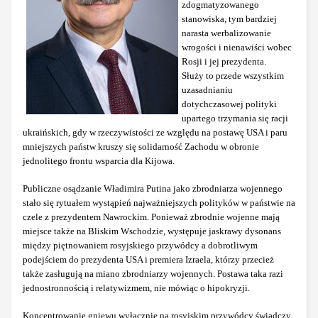
zdogmatyzowanego
stanowiska, tym bardziej
narasta werbalizowanie
wrogości i nienawiści wobec
Rosji i jej prezydenta.
Służy to przede wszystkim
uzasadnianiu
dotychczasowej polityki
upartego trzymania się racji
ukraińskich, gdy w rzeczywistości ze względu na postawę USA i paru
mniejszych państw kruszy się solidarność Zachodu w obronie
jednolitego frontu wsparcia dla Kijowa.
Publiczne osądzanie Władimira Putina jako zbrodniarza wojennego
stało się rytuałem wystąpień najważniejszych polityków w państwie na
czele z prezydentem Nawrockim. Ponieważ zbrodnie wojenne mają
miejsce także na Bliskim Wschodzie, występuje jaskrawy dysonans
między piętnowaniem rosyjskiego przywódcy a dobrotliwym
podejściem do prezydenta USA i premiera Izraela, którzy przecież
także zasługują na miano zbrodniarzy wojennych. Postawa taka razi
jednostronnością i relatywizmem, nie mówiąc o hipokryzji.
Koncentrowanie gniewu wyłącznie na rosyjskim przywódcy świadczy