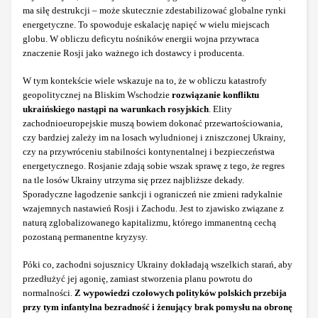
ma siłę destrukcji – może skutecznie zdestabilizować globalne rynki
energetyczne. To spowoduje eskalację napięć w wielu miejscach
globu. W obliczu deficytu nośników energii wojna przywraca
znaczenie Rosji jako ważnego ich dostawcy i producenta.
W tym kontekście wiele wskazuje na to, że w obliczu katastrofy
geopolitycznej na Bliskim Wschodzie
rozwiązanie konfliktu
ukraińskiego nastąpi na warunkach rosyjskich
. Elity
zachodnioeuropejskie muszą bowiem dokonać przewartościowania,
czy bardziej zależy im na losach wyludnionej i zniszczonej Ukrainy,
czy na przywróceniu stabilności kontynentalnej i bezpieczeństwa
energetycznego. Rosjanie zdają sobie wszak sprawę z tego, że regres
na tle losów Ukrainy utrzyma się przez najbliższe dekady.
Sporadyczne łagodzenie sankcji i ograniczeń nie zmieni radykalnie
wzajemnych nastawień Rosji i Zachodu. Jest to zjawisko związane z
naturą zglobalizowanego kapitalizmu, którego immanentną cechą
pozostaną permanentne kryzysy.
Póki co, zachodni sojusznicy Ukrainy dokładają wszelkich starań, aby
przedłużyć jej agonię, zamiast stworzenia planu powrotu do
normalności.
Z wypowiedzi czołowych polityków polskich przebija
przy tym infantylna bezradność i żenujący brak pomysłu na obronę