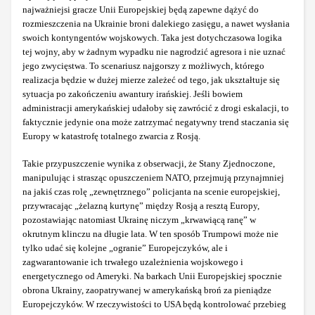
najważniejsi gracze Unii Europejskiej będą zapewne dążyć do
rozmieszczenia na Ukrainie broni dalekiego zasięgu, a nawet wysłania
swoich kontyngentów wojskowych. Taka jest dotychczasowa logika
tej wojny, aby w żadnym wypadku nie nagrodzić agresora i nie uznać
jego zwycięstwa. To scenariusz najgorszy z możliwych, którego
realizacja będzie w dużej mierze zależeć od tego, jak ukształtuje się
sytuacja po zakończeniu awantury irańskiej. Jeśli bowiem
administracji amerykańskiej udałoby się zawrócić z drogi eskalacji, to
faktycznie jedynie ona może zatrzymać negatywny trend staczania się
Europy w katastrofę totalnego zwarcia z Rosją.
Takie przypuszczenie wynika z obserwacji, że Stany Zjednoczone,
manipulując i strasząc opuszczeniem NATO, przejmują przynajmniej
na jakiś czas rolę „zewnętrznego” policjanta na scenie europejskiej,
przywracając „żelazną kurtynę” między Rosją a resztą Europy,
pozostawiając natomiast Ukrainę niczym „krwawiącą ranę” w
okrutnym klinczu na długie lata. W ten sposób Trumpowi może nie
tylko udać się kolejne „ogranie” Europejczyków, ale i
zagwarantowanie ich trwałego uzależnienia wojskowego i
energetycznego od Ameryki. Na barkach Unii Europejskiej spocznie
obrona Ukrainy, zaopatrywanej w amerykańską broń za pieniądze
Europejczyków. W rzeczywistości to USA będą kontrolować przebieg