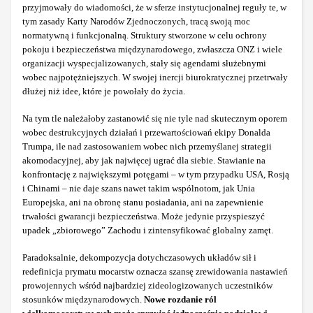
przyjmowały do wiadomości, że w sferze instytucjonalnej reguły te, w
tym zasady Karty Narodów Zjednoczonych, tracą swoją moc
normatywną i funkcjonalną. Struktury stworzone w celu ochrony
pokoju i bezpieczeństwa międzynarodowego, zwłaszcza ONZ i wiele
organizacji wyspecjalizowanych, stały się agendami służebnymi
wobec najpotężniejszych. W swojej inercji biurokratycznej przetrwały
dłużej niż idee, które je powołały do życia.
Na tym tle należałoby zastanowić się nie tyle nad skutecznym oporem
wobec destrukcyjnych działań i przewartościowań ekipy Donalda
Trumpa, ile nad zastosowaniem wobec nich przemyślanej strategii
akomodacyjnej, aby jak najwięcej ugrać dla siebie. Stawianie na
konfrontację z największymi potęgami – w tym przypadku USA, Rosją
i Chinami – nie daje szans nawet takim wspólnotom, jak Unia
Europejska, ani na obronę stanu posiadania, ani na zapewnienie
trwałości gwarancji bezpieczeństwa. Może jedynie przyspieszyć
upadek „zbiorowego” Zachodu i zintensyfikować globalny zamęt.
Paradoksalnie, dekompozycja dotychczasowych układów sił i
redefinicja prymatu mocarstw oznacza szansę zrewidowania nastawień
prowojennych wśród najbardziej zideologizowanych uczestników
stosunków międzynarodowych.
Nowe rozdanie ról