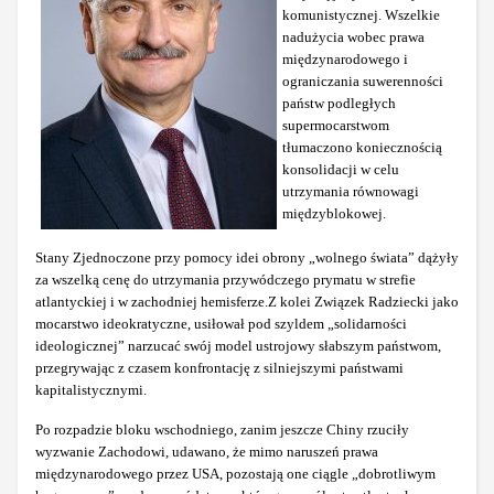
komunistycznej. Wszelkie
nadużycia wobec prawa
międzynarodowego i
ograniczania suwerenności
państw podległych
supermocarstwom
tłumaczono koniecznością
konsolidacji w celu
utrzymania równowagi
międzyblokowej.
Stany Zjednoczone przy pomocy idei obrony „wolnego świata” dążyły
za wszelką cenę do utrzymania przywódczego prymatu w strefie
atlantyckiej i w zachodniej hemisferze.
Z kolei Związek Radziecki jako
mocarstwo ideokratyczne, usiłował pod szyldem „solidarności
ideologicznej” narzucać swój model ustrojowy słabszym państwom,
przegrywając z czasem konfrontację z silniejszymi państwami
kapitalistycznymi.
Po rozpadzie bloku wschodniego, zanim jeszcze Chiny rzuciły
wyzwanie Zachodowi, udawano, że mimo naruszeń prawa
międzynarodowego przez USA, pozostają one ciągle „dobrotliwym