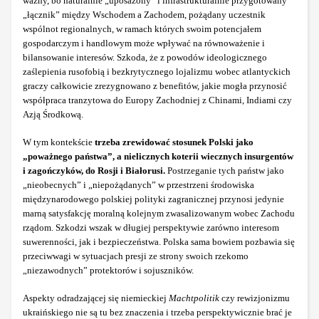
ważny, bo naturalnie „uposażony” i infrastrukturalnie przygotowany
„łącznik” między Wschodem a Zachodem, pożądany uczestnik
wspólnot regionalnych, w ramach których swoim potencjałem
gospodarczym i handlowym może wpływać na równoważenie i
bilansowanie interesów. Szkoda, że z powodów ideologicznego
zaślepienia rusofobią i bezkrytycznego lojalizmu wobec atlantyckich
graczy całkowicie zrezygnowano z benefitów, jakie mogła przynosić
współpraca tranzytowa do Europy Zachodniej z Chinami, Indiami czy
Azją Środkową.
W tym kontekście
trzeba zrewidować stosunek Polski jako
„poważnego państwa”, a nielicznych koterii wiecznych insurgentów
i zagończyków, do Rosji i Białorusi.
Postrzeganie tych państw jako
„nieobecnych” i „niepożądanych” w przestrzeni środowiska
międzynarodowego polskiej polityki zagranicznej przynosi jedynie
marną satysfakcję moralną kolejnym zwasalizowanym wobec Zachodu
rządom. Szkodzi wszak w długiej perspektywie zarówno interesom
suwerenności, jak i bezpieczeństwa. Polska sama bowiem pozbawia się
przeciwwagi w sytuacjach presji ze strony swoich rzekomo
„niezawodnych” protektorów i sojuszników.
Aspekty odradzającej się niemieckiej
Machtpolitik
czy rewizjonizmu
ukraińskiego nie są tu bez znaczenia i trzeba perspektywicznie brać je