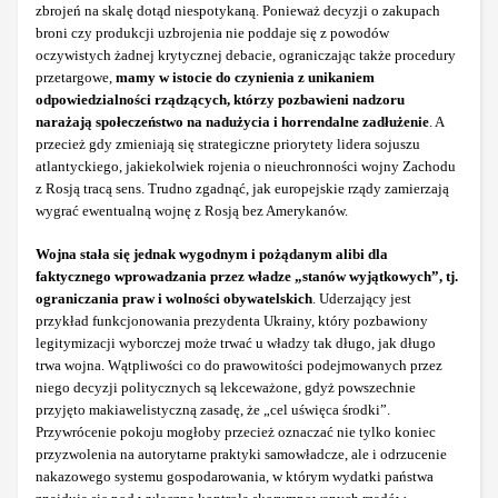
zbrojeń na skalę dotąd niespotykaną. Ponieważ decyzji o zakupach
broni czy produkcji uzbrojenia nie poddaje się z powodów
oczywistych żadnej krytycznej debacie, ograniczając także procedury
przetargowe,
mamy w istocie do czynienia z unikaniem
odpowiedzialności rządzących, którzy pozbawieni nadzoru
narażają społeczeństwo na nadużycia i horrendalne zadłużenie
. A
przecież gdy zmieniają się strategiczne priorytety lidera sojuszu
atlantyckiego, jakiekolwiek rojenia o nieuchronności wojny Zachodu
z Rosją tracą sens. Trudno zgadnąć, jak europejskie rządy zamierzają
wygrać ewentualną wojnę z Rosją bez Amerykanów.
Wojna stała się jednak wygodnym i pożądanym alibi dla
faktycznego wprowadzania przez władze „stanów wyjątkowych”, tj.
ograniczania praw i wolności obywatelskich
. Uderzający jest
przykład funkcjonowania prezydenta Ukrainy, który pozbawiony
legitymizacji wyborczej może trwać u władzy tak długo, jak długo
trwa wojna. Wątpliwości co do prawowitości podejmowanych przez
niego decyzji politycznych są lekceważone, gdyż powszechnie
przyjęto makiawelistyczną zasadę, że „cel uświęca środki”.
Przywrócenie pokoju mogłoby przecież oznaczać nie tylko koniec
przyzwolenia na autorytarne praktyki samowładcze, ale i odrzucenie
nakazowego systemu gospodarowania, w którym wydatki państwa