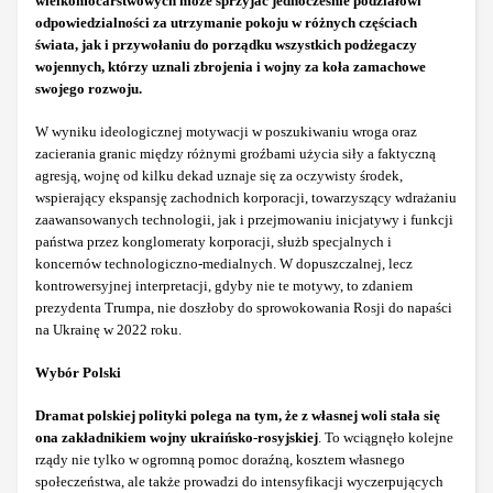
wielkomocarstwowych może sprzyjać jednocześnie podziałowi
odpowiedzialności za utrzymanie pokoju w różnych częściach
świata, jak i przywołaniu do porządku wszystkich podżegaczy
wojennych, którzy uznali zbrojenia i wojny za koła zamachowe
swojego rozwoju.
W wyniku ideologicznej motywacji w poszukiwaniu wroga oraz
zacierania granic między różnymi groźbami użycia siły a faktyczną
agresją, wojnę od kilku dekad uznaje się za oczywisty środek,
wspierający ekspansję zachodnich korporacji, towarzyszący wdrażaniu
zaawansowanych technologii, jak i przejmowaniu inicjatywy i funkcji
państwa przez konglomeraty korporacji, służb specjalnych i
koncernów technologiczno-medialnych. W dopuszczalnej, lecz
kontrowersyjnej interpretacji, gdyby nie te motywy, to zdaniem
prezydenta Trumpa, nie doszłoby do sprowokowania Rosji do napaści
na Ukrainę w 2022 roku.
Wybór Polski
Dramat polskiej polityki polega na tym, że z własnej woli stała się
ona zakładnikiem wojny ukraińsko-rosyjskiej
. To wciągnęło kolejne
rządy nie tylko w ogromną pomoc doraźną, kosztem własnego
społeczeństwa, ale także prowadzi do intensyfikacji wyczerpujących