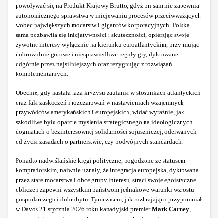
powoływać się na Produkt Krajowy Brutto, gdyż on sam nie zapewnia
autonomicznego sprawstwa w inicjowaniu procesów przeciwważących
wobec największych mocarstw i gigantów korporacyjnych. Polska
sama pozbawiła się inicjatywności i skuteczności, opierając swoje
żywotne interesy wyłącznie na kierunku euroatlantyckim, przyjmując
dobrowolnie gotowe i niesprawiedliwe reguły gry, dyktowane
odgórnie przez najsilniejszych oraz rezygnując z rozwiązań
komplementarnych.
Obecnie, gdy nastała faza kryzysu zaufania w stosunkach atlantyckich
oraz fala zaskoczeń i rozczarowań w nastawieniach wzajemnych
przywódców amerykańskich i europejskich, widać wyraźnie, jak
szkodliwe było oparcie myślenia strategicznego na ideologicznych
dogmatach o bezinteresownej solidarności sojuszniczej, oderwanych
od życia zasadach o partnerstwie, czy podwójnych standardach.
Ponadto nadwiślańskie kręgi polityczne, pogodzone ze statusem
kompradorskim, naiwnie uznały, że integracja europejska, dyktowana
przez stare mocarstwa i obce grupy interesu, straci swoje egoistyczne
oblicze i zapewni wszystkim państwom jednakowe warunki wzrostu
gospodarczego i dobrobytu. Tymczasem, jak rozbrajająco przypomniał
w Davos 21 stycznia 2026 roku kanadyjski premier
Mark Carney
,