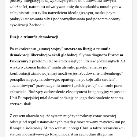
procesy integracyjne są wykorzystywane do budowania nowych
zależności, natomiast odwoływanie się do standardów moralnych w
całej historii jest tylko narzędziem ideologicznym, maskującym
praktyki stosowania siły i podporządkowania pod pozorem obrony
cywilizacji Zachodu.
Iluzje o triumfie demokracji
Po zakończeniu „zimnej wojny”
stworzono iluzję o triumfie
demokracji liberalnej w skali globalnej
. Słynna diagnoza
Francisa
Fukuyamy
z przełomu lat osiemdziesiątych i dziewięćdziesiątych XX
wieku o „końcu historii” miała utrwalić przekonanie, że po
konfrontacji zimnowojennej możliwe jest zbudowanie „liberalnego”
porządku międzynarodowego, opartego na pokoju „dla swoich”,
„uznaniowym” przestrzeganiu umów i „selektywnej” ochronie praw
człowieka. Budzący zadowolenie eksperyment integracyjny w postaci
Unii Europejskiej miał dawać nadzieję na jego doskonalenie w coraz
szerszej skali.
Z czasem okazało się, że system międzynarodowy coraz mocniej
odstaje od reguł ustanowionych między mocarstwami zwycięskimi po
II wojnie światowej. Mimo wzrostu potęgi Chin, a także rekonstrukcji
statusu mocarstwowego Rosji, mocarstwa zachodnie długo nie