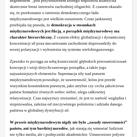
hegemonem”, pod przywództwem którego wspólnota atlantycka
skutecznie broni interesów zachodniej oligarchii. Z czasem okazało
się, że przekonanie o istnieniu demokratycznego ładu
międzynarodowego jest wielkim oszustwem. Coraz jaskrawiej
przebijała się prawda, że
demokracja w stosunkach
międzynarodowych jest fikcją
,
a porządek międzynarodowy ma
charakter hierarchiczny.
Z czasem efekty globalizacji i dynamicznej
koncentracji sił poza mocarstwami zachodnimi doprowadziły do
nowej polaryzacji i wyłonienia się systemu wielobiegunowego.
Zjawisko to pociąga za sobą konieczność głębokich przewartościowań
koncepcji i wizji dotychczasowego porządku, a także jego
najważniejszych elementów. Supremacja siły nad prawem
międzynarodowym powoduje, że suwerenność, która jest przede
wszystkim konstruktem prawnym, jako atrybut czy cecha jakościowa
państw formalnie równych wobec siebie, ulega całkowitej
relatywizacji. Czas najwyższy zrozumieć, że jest to wartość względna i
stopniowalna, zależna od rzeczywistego położenia i udziału danego
państwa w globalnej dystrybucji sił.
W prawie międzynarodowym nigdy nie było „zasady suwerenności”
państw, ani tym bardziej narodów
, jak starają się wmawiać ludziom
nie tylko media, ale i podręczniki akademickie. Ustanowiono jedynie