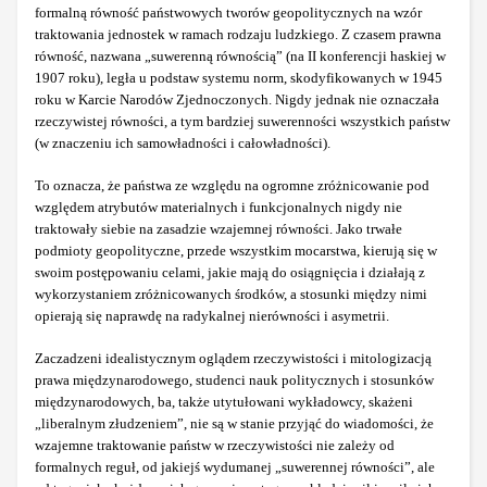
formalną równość państwowych tworów geopolitycznych na wzór
traktowania jednostek w ramach rodzaju ludzkiego. Z czasem prawna
równość, nazwana „suwerenną równością” (na II konferencji haskiej w
1907 roku), legła u podstaw systemu norm, skodyfikowanych w 1945
roku w Karcie Narodów Zjednoczonych. Nigdy jednak nie oznaczała
rzeczywistej równości, a tym bardziej suwerenności wszystkich państw
(w znaczeniu ich samowładności i całowładności).
To oznacza, że państwa ze względu na ogromne zróżnicowanie pod
względem atrybutów materialnych i funkcjonalnych nigdy nie
traktowały siebie na zasadzie wzajemnej równości. Jako trwałe
podmioty geopolityczne, przede wszystkim mocarstwa, kierują się w
swoim postępowaniu celami, jakie mają do osiągnięcia i działają z
wykorzystaniem zróżnicowanych środków, a stosunki między nimi
opierają się naprawdę na radykalnej nierówności i asymetrii.
Zaczadzeni idealistycznym oglądem rzeczywistości i mitologizacją
prawa międzynarodowego, studenci nauk politycznych i stosunków
międzynarodowych, ba, także utytułowani wykładowcy, skażeni
„liberalnym złudzeniem”, nie są w stanie przyjąć do wiadomości, że
wzajemne traktowanie państw w rzeczywistości nie zależy od
formalnych reguł, od jakiejś wydumanej „suwerennej równości”, ale