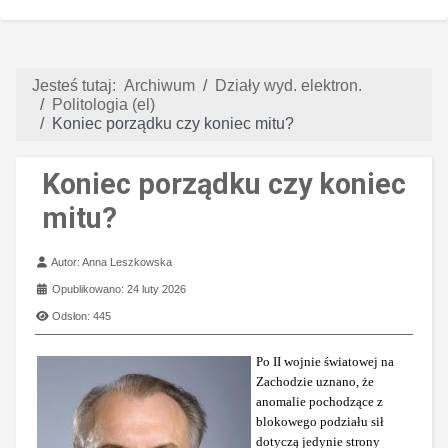
Jesteś tutaj:
Archiwum
Działy wyd. elektron.
Politologia (el)
Koniec porządku czy koniec mitu?
Koniec porządku czy koniec
mitu?
Szczegóły
Autor:
Anna Leszkowska
Opublikowano: 24 luty 2026
Odsłon: 445
Po II wojnie światowej na
Zachodzie uznano, że
anomalie pochodzące z
blokowego podziału sił
dotyczą jedynie strony