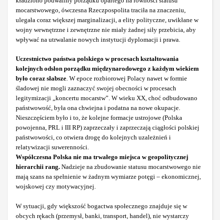
kładziono podwaliny porządku opartego na równości statusu
mocarstwowego, ówczesna Rzeczpospolita traciła na znaczeniu,
ulegała coraz większej marginalizacji, a elity polityczne, uwikłane w
wojny wewnętrzne i zewnętrzne nie miały żadnej siły przebicia, aby
wpływać na utrwalanie nowych instytucji dyplomacji i prawa.
Uczestnictwo państwa polskiego w procesach kształtowania
kolejnych odsłon porządku międzynarodowego z każdym wiekiem
było coraz słabsze
. W epoce rozbiorowej Polacy nawet w formie
śladowej nie mogli zaznaczyć swojej obecności w procesach
legitymizacji „koncertu mocarstw”. W wieku XX, choć odbudowano
państwowość, była ona chwiejna i podatna na nowe okupacje.
Nieszczęściem było i to, że kolejne formacje ustrojowe (Polska
powojenna, PRL i III RP) zaprzeczały i zaprzeczają ciągłości polskiej
państwowości, co otwiera drogę do kolejnych uzależnień i
relatywizacji suwerenności.
Współczesna Polska nie ma trwałego miejsca w geopolitycznej
hierarchii rang.
Nadzieje na zbudowanie statusu mocarstwowego nie
mają szans na spełnienie w żadnym wymiarze potęgi – ekonomicznej,
wojskowej czy motywacyjnej.
W sytuacji, gdy większość bogactwa społecznego znajduje się w
obcych rękach (przemysł, banki, transport, handel), nie wystarczy