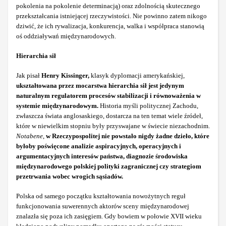
pokolenia na pokolenie determinacją) oraz zdolnością skutecznego
przekształcania istniejącej rzeczywistości. Nie powinno zatem nikogo
dziwić, że ich rywalizacja, konkurencja, walka i współpraca stanowią
oś oddziaływań międzynarodowych.
Hierarchia sił
Jak pisał
Henry Kissinger,
klasyk dyplomacji amerykańskiej,
ukształtowana przez mocarstwa hierarchia sił jest jedynym
naturalnym regulatorem procesów stabilizacji i równoważenia w
systemie międzynarodowym.
Historia myśli politycznej Zachodu,
zwłaszcza świata anglosaskiego, dostarcza na ten temat wiele źródeł,
które w niewielkim stopniu były przyswajane w świecie niezachodnim.
Notabene
,
w Rzeczypospolitej nie powstało nigdy żadne dzieło, które
byłoby poświęcone analizie aspiracyjnych, operacyjnych i
argumentacyjnych interesów państwa, diagnozie środowiska
międzynarodowego polskiej polityki zagranicznej czy strategiom
przetrwania wobec wrogich sąsiadów.
Polska od samego początku kształtowania nowożytnych reguł
funkcjonowania suwerennych aktorów sceny międzynarodowej
znalazła się poza ich zasięgiem. Gdy bowiem w połowie XVII wieku