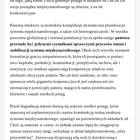
od tego, jaką każde z nich generuje potęgę w układzie sił i na ile ich
wizje porządku międzynarodowego są zbieżne, a na ile
konkurencyjne.
Kwestię struktury uczestników komplikuje dynamiczna pluralizacja
systemu międzynarodowego, a także ich heterogeniczność. W wyniku
procesów globalizacji i internacjonalizacji życia społecznego
państwa
przestały być jedynymi czynnikami sprawczymi procesów zmian i
stabilizacji systemu międzynarodowego.
Obok nich wyrosły rozmaite
konstelacje graczy niepaństwowych, których powiązania w postaci
sieci kapitału, produkcji, komunikacji, przepływów, ruchów, ale i
instytucji czy struktur ograniczają kompetencje władcze oraz
zdolności decyzyjne państw. Nie od dziś wiadomo, że siła i moc
sprawcza wielu gigantów korporacyjnych jest większa niż nic
nieznaczące potencjały państw, mających status protektoratów,
klientów i wasali wielkich potęg.
Przed degradacją statusu bronią się jedynie wielkie potęgi, które
stanowią od najdawniejszych czasów konstrukcję nośną struktury
systemu międzynarodowego, opartego na przestrzennych układach sił.
Choć są zmienne w czasie, to jednak zawsze dążą do osiągnięcia
statusu najwyższej rangi, wchodząc w skład międzynarodowej „elity
przywódczej”. Zazwyczaj dysponują siłą woli (i dziedziczoną z