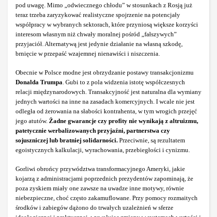
pod uwagę. Mimo „odwiecznego chłodu” w stosunkach z Rosją już
teraz trzeba zaryzykować realistyczne spojrzenie na potencjały
współpracy w wybranych sektorach, które przyniosą większe korzyści
interesom własnym niż chwały moralnej pośród „fałszywych”
przyjaciół. Alternatywą jest jedynie działanie na własną szkodę,
brnięcie w przepaść wzajemnej nienawiści i niszczenia.
Obecnie w Polsce modne jest obrzydzanie postawy transakcjonizmu
Donalda Trumpa
. Gubi to z pola widzenia istotę współczesnych
relacji międzynarodowych. Transakcyjność jest naturalna dla wymiany
jednych wartości na inne na zasadach komercyjnych. I wcale nie jest
odległa od żerowania na słabości kontrahenta, w tym wrogich przejęć
jego atutów.
Żadne gwarancje czy profity nie wynikają z altruizmu,
patetycznie werbalizowanych przyjaźni, partnerstwa czy
sojuszniczej lub bratniej solidarności.
Przeciwnie, są rezultatem
egoistycznych kalkulacji, wyrachowania, przebiegłości i cynizmu.
Gorliwi obrońcy przywództwa transformacyjnego Ameryki, jakie
kojarzą z administracjami poprzednich prezydentów zapominają, że
poza zyskiem miały one zawsze na uwadze inne motywy, równie
niebezpieczne, choć często zakamuflowane. Przy pomocy rozmaitych
środków i zabiegów dążono do trwałych uzależnień w sferze