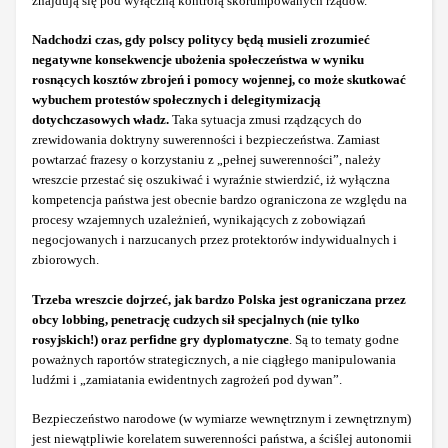
znajdują się pod wyłączną kontrolą skorumpowanych rządów.
Nadchodzi czas, gdy polscy politycy będą musieli zrozumieć
negatywne konsekwencje ubożenia społeczeństwa w wyniku
rosnących kosztów zbrojeń i pomocy wojennej, co może skutkować
wybuchem protestów społecznych i delegitymizacją
dotychczasowych władz.
Taka sytuacja zmusi rządzących do
zrewidowania doktryny suwerenności i bezpieczeństwa. Zamiast
powtarzać frazesy o korzystaniu z „pełnej suwerenności”, należy
wreszcie przestać się oszukiwać i wyraźnie stwierdzić, iż wyłączna
kompetencja państwa jest obecnie bardzo ograniczona ze względu na
procesy wzajemnych uzależnień, wynikających z zobowiązań
negocjowanych i narzucanych przez protektorów indywidualnych i
zbiorowych.
Trzeba wreszcie dojrzeć, jak bardzo Polska jest ograniczana przez
obcy lobbing, penetrację cudzych sił specjalnych (nie tylko
rosyjskich!) oraz perfidne gry dyplomatyczne
. Są to tematy godne
poważnych raportów strategicznych, a nie ciągłego manipulowania
ludźmi i „zamiatania ewidentnych zagrożeń pod dywan”.
Bezpieczeństwo narodowe (w wymiarze wewnętrznym i zewnętrznym)
jest niewątpliwie korelatem suwerenności państwa, a ściślej autonomii