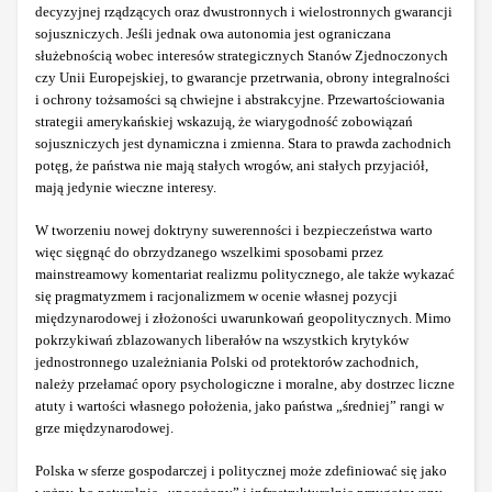
decyzyjnej rządzących oraz dwustronnych i wielostronnych gwarancji
sojuszniczych. Jeśli jednak owa autonomia jest ograniczana
służebnością wobec interesów strategicznych Stanów Zjednoczonych
czy Unii Europejskiej, to gwarancje przetrwania, obrony integralności
i ochrony tożsamości są chwiejne i abstrakcyjne. Przewartościowania
strategii amerykańskiej wskazują, że wiarygodność zobowiązań
sojuszniczych jest dynamiczna i zmienna. Stara to prawda zachodnich
potęg, że państwa nie mają stałych wrogów, ani stałych przyjaciół,
mają jedynie wieczne interesy.
W tworzeniu nowej doktryny suwerenności i bezpieczeństwa warto
więc sięgnąć do obrzydzanego wszelkimi sposobami przez
mainstreamowy komentariat realizmu politycznego, ale także wykazać
się pragmatyzmem i racjonalizmem w ocenie własnej pozycji
międzynarodowej i złożoności uwarunkowań geopolitycznych. Mimo
pokrzykiwań zblazowanych liberałów na wszystkich krytyków
jednostronnego uzależniania Polski od protektorów zachodnich,
należy przełamać opory psychologiczne i moralne, aby dostrzec liczne
atuty i wartości własnego położenia, jako państwa „średniej” rangi w
grze międzynarodowej.
Polska w sferze gospodarczej i politycznej może zdefiniować się jako