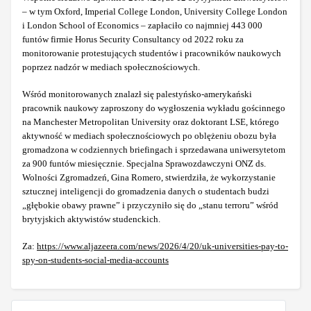
– w tym Oxford, Imperial College London, University College London
i London School of Economics – zapłaciło co najmniej 443 000
funtów firmie Horus Security Consultancy od 2022 roku za
monitorowanie protestujących studentów i pracowników naukowych
poprzez nadzór w mediach społecznościowych.
Wśród monitorowanych znalazł się palestyńsko-amerykański
pracownik naukowy zaproszony do wygłoszenia wykładu gościnnego
na Manchester Metropolitan University oraz doktorant LSE, którego
aktywność w mediach społecznościowych po oblężeniu obozu była
gromadzona w codziennych briefingach i sprzedawana uniwersytetom
za 900 funtów miesięcznie. Specjalna Sprawozdawczyni ONZ ds.
Wolności Zgromadzeń, Gina Romero, stwierdziła, że wykorzystanie
sztucznej inteligencji do gromadzenia danych o studentach budzi
„głębokie obawy prawne” i przyczyniło się do „stanu terroru” wśród
brytyjskich aktywistów studenckich.
Za:
https://www.aljazeera.com/news/2026/4/20/uk-universities-pay-to-
spy-on-students-social-media-accounts