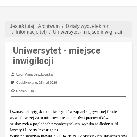
Jesteś tutaj:
Archiwum
Działy wyd. elektron.
Informacje (el)
Uniwersytet - miejsce inwigilacji
Uniwersytet - miejsce
inwigilacji
Szczegóły
Autor:
Anna Leszkowska
Opublikowano: 25 maj 2026
Odsłon: 249
Dwanaście brytyjskich uniwersytetów zapłaciło prywatnej firmie
wywiadowczej za monitorowanie studentów i pracowników
naukowych o poglądach propalestyńskich, wynika ze śledztwa Al
Jazeery i Liberty Investigates.
Wspólne śledztwo ujawniło 21.04.26, że 12 brytyjskich uniwersytetów