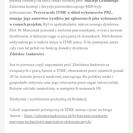
prezesa Fundacji na rzecz Nauki Polskiej prof.
Macieja Grabskiego.
Zalecenia komisji i decyzja przewodniczącego KBN były
jednoznaczne.
Przywracały ITME w skład wykonawców PBZ,
uznając jego autorstwo wyników już zgłoszonych jako wykonanych
w ramach projektu.
Był to spektakularny sukces nowego dyrektora.
Prof. W. Marciniak pozostał z wieloma pracownikami, w tym z nowym
dyrektorem, w dalszym ciągu w przyjaznych stosunkach. Wielokrotnie
widywałem go w trakcie mojej w ITME pracy. O ile pamiętam, przez
cały czas lat pełnił on funkcję doradcy dyrektora.
Zdzisław Jankiewicz
Jest to pierwsza część wspomnień prof. Zdzisława Jankiewicza
związanych z pracą Autora w ITME, obserwatora przez ostatnich ponad
20 lat wzrostu pozycji naukowej znaczącego dla polskiej nauki i
gospodarki instytutu oraz jego niszczenia przez organ założycielski.
Kolejne odcinki zamieścimy w następnych numerach SN.
Śródtytuły i wyróżnienia pochodzą od Redakcji.
Całość wspomnień poświęconych ITME można czytać na blogu
Autora –
https://zdzislawjankiewicz.pl/bylem-pracownikiem-
instytutu-technologii-materialow-elektronicznych/