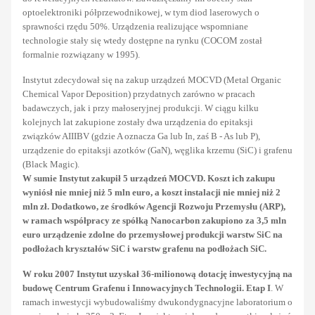
optoelektroniki półprzewodnikowej, w tym diod laserowych o
sprawności rzędu 50%. Urządzenia realizujące wspomniane
technologie stały się wtedy dostępne na rynku (COCOM został
formalnie rozwiązany w 1995).
Instytut zdecydował się na zakup urządzeń MOCVD (Metal Organic
Chemical Vapor Deposition) przydatnych zarówno w pracach
badawczych, jak i przy małoseryjnej produkcji. W ciągu kilku
kolejnych lat zakupione zostały dwa urządzenia do epitaksji
związków AIIIBV (gdzie A oznacza Ga lub In, zaś B - As lub P),
urządzenie do epitaksji azotków (GaN), węglika krzemu (SiC) i grafenu
(Black Magic).
W sumie Instytut zakupił 5 urządzeń MOCVD. Koszt ich zakupu
wyniósł nie mniej niż 5 mln euro, a koszt instalacji nie mniej niż 2
mln zł. Dodatkowo, ze środków Agencji Rozwoju Przemysłu (ARP),
w ramach współpracy ze spółką Nanocarbon zakupiono za 3,5 mln
euro urządzenie zdolne do przemysłowej produkcji warstw SiC na
podłożach kryształów SiC i warstw grafenu na podłożach SiC.
W roku 2007 Instytut uzyskał 36-milionową dotację inwestycyjną na
budowę Centrum Grafenu i Innowacyjnych Technologii. Etap I
. W
ramach inwestycji wybudowaliśmy dwukondygnacyjne laboratorium o