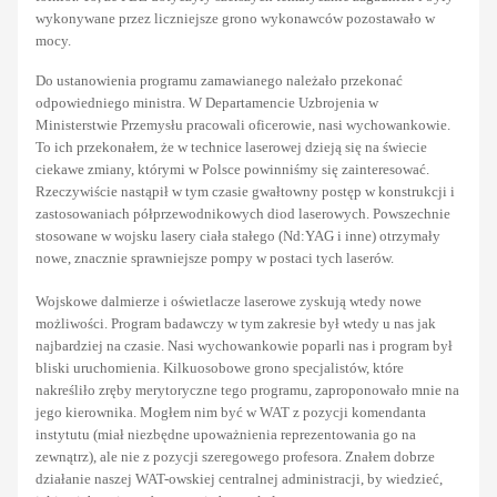
wykonywane przez liczniejsze grono wykonawców pozostawało w
mocy.
Do ustanowienia programu zamawianego należało przekonać
odpowiedniego ministra. W Departamencie Uzbrojenia w
Ministerstwie Przemysłu pracowali oficerowie, nasi wychowankowie.
To ich przekonałem, że w technice laserowej dzieją się na świecie
ciekawe zmiany, którymi w Polsce powinniśmy się zainteresować.
Rzeczywiście nastąpił w tym czasie gwałtowny postęp w konstrukcji i
zastosowaniach półprzewodnikowych diod laserowych. Powszechnie
stosowane w wojsku lasery ciała stałego (Nd:YAG i inne) otrzymały
nowe, znacznie sprawniejsze pompy w postaci tych laserów.
Wojskowe dalmierze i oświetlacze laserowe zyskują wtedy nowe
możliwości. Program badawczy w tym zakresie był wtedy u nas jak
najbardziej na czasie. Nasi wychowankowie poparli nas i program był
bliski uruchomienia. Kilkuosobowe grono specjalistów, które
nakreśliło zręby merytoryczne tego programu, zaproponowało mnie na
jego kierownika. Mogłem nim być w WAT z pozycji komendanta
instytutu (miał niezbędne upoważnienia reprezentowania go na
zewnątrz), ale nie z pozycji szeregowego profesora. Znałem dobrze
działanie naszej WAT-owskiej centralnej administracji, by wiedzieć,