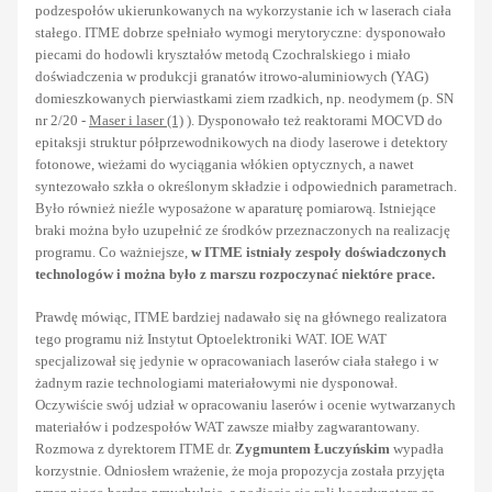
podzespołów ukierunkowanych na wykorzystanie ich w laserach ciała
stałego. ITME dobrze spełniało wymogi merytoryczne: dysponowało
piecami do hodowli kryształów metodą Czochralskiego i miało
doświadczenia w produkcji granatów itrowo-aluminiowych (YAG)
domieszkowanych pierwiastkami ziem rzadkich, np. neodymem (p. SN
nr 2/20 -
Maser i laser (1)
). Dysponowało też reaktorami MOCVD do
epitaksji struktur półprzewodnikowych na diody laserowe i detektory
fotonowe, wieżami do wyciągania włókien optycznych, a nawet
syntezowało szkła o określonym składzie i odpowiednich parametrach.
Było również nieźle wyposażone w aparaturę pomiarową. Istniejące
braki można było uzupełnić ze środków przeznaczonych na realizację
programu. Co ważniejsze,
w ITME istniały zespoły doświadczonych
technologów i można było z marszu rozpoczynać niektóre prace.
Prawdę mówiąc, ITME bardziej nadawało się na głównego realizatora
tego programu niż Instytut Optoelektroniki WAT. IOE WAT
specjalizował się jedynie w opracowaniach laserów ciała stałego i w
żadnym razie technologiami materiałowymi nie dysponował.
Oczywiście swój udział w opracowaniu laserów i ocenie wytwarzanych
materiałów i podzespołów WAT zawsze miałby zagwarantowany.
Rozmowa z dyrektorem ITME dr.
Zygmuntem Łuczyńskim
wypadła
korzystnie. Odniosłem wrażenie, że moja propozycja została przyjęta