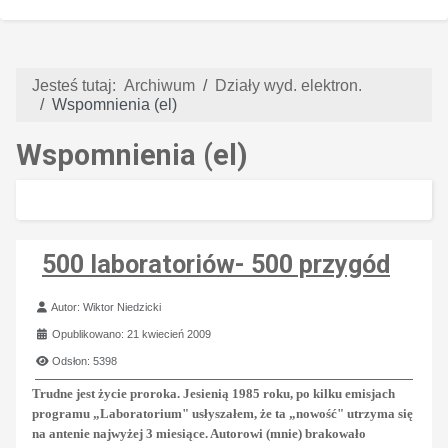
Jesteś tutaj:
Archiwum
Działy wyd. elektron.
Wspomnienia (el)
Wspomnienia (el)
500 laboratoriów- 500 przygód
Szczegóły
Autor:
Wiktor Niedzicki
Opublikowano: 21 kwiecień 2009
Odsłon: 5398
Trudne jest życie proroka. Jesienią 1985 roku, po kilku emisjach
programu „Laboratorium" usłyszałem, że ta „nowość" utrzyma się
na antenie najwyżej 3 miesiące. Autorowi (mnie) brakowało