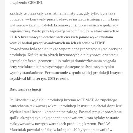
urządzeniu GEMINI.
Zakłady te przez cały czas istnienia instytutu, gdy tylko była taka
potrzeba, wykonywały prace badawcze na rzecz istniejących w kraju
wytwórców krzemu (płytek krzemowych), lub w ramach współpracy
zagranicznej. Warto przy tej okazji wspomnieć, że
w stosowanych w
CERN krzemowych detektorach ciężkich jonów wykorzystano
wyniki badań przeprowadzonych na ich zlecenia w ITME.
Prowadzona była w nich także wspominana już wcześniej małoseryjna
produkcja. Krótka seria płytek krzemowych o nietypowej orientacji
krystalograficzej, geometrii, lub rodzaju domieszkowania osiągała
ceny wielokrotnie przewyższające dostępne na światowym rynku
wyroby standardowe.
Permanentnie z tytułu takiej produkcji Instytut
uzyskiwał kilkaset tys. USD rocznie.
Ratowanie sytuacji
Po likwidacji wydziału produkcji krzemu w CEMAT, do zupełnego
zaniechania tak ważnej w kraju produkcji Instytut nie chciał dopuścić.
Wydział miał liczną i kompetentną załogę. Powstał projekt powołania
spółki akcyjnej typu akcjonariat pracowniczy, która byłaby w stanie
reaktywować w nowych warunkach produkcję krzemu. Prof. W.
Marciniak powołał spółkę, w której ok. 40 byłych pracowników