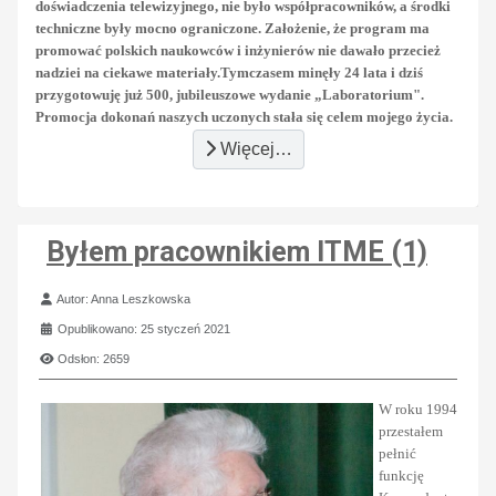
doświadczenia telewizyjnego, nie było współpracowników, a środki
techniczne były mocno ograniczone. Założenie, że program ma
promować polskich naukowców i inżynierów nie dawało przecież
nadziei na ciekawe materiały.
Tymczasem minęły 24 lata i dziś
przygotowuję już 500, jubileuszowe wydanie „Laboratorium".
Promocja dokonań naszych uczonych stała się celem mojego życia.
Więcej…
Byłem pracownikiem ITME (1)
Szczegóły
Autor:
Anna Leszkowska
Opublikowano: 25 styczeń 2021
Odsłon: 2659
W roku 1994
przestałem
pełnić
funkcję