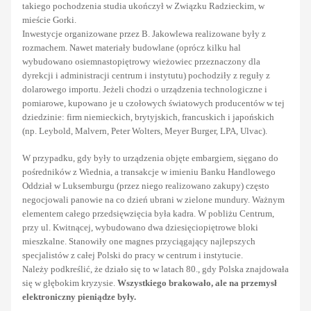
takiego pochodzenia studia ukończył w Związku Radzieckim, w
mieście Gorki.
Inwestycje organizowane przez B. Jakowlewa realizowane były z
rozmachem. Nawet materiały budowlane (oprócz kilku hal
wybudowano osiemnastopiętrowy wieżowiec przeznaczony dla
dyrekcji i administracji centrum i instytutu) pochodziły z reguły z
dolarowego importu. Jeżeli chodzi o urządzenia technologiczne i
pomiarowe, kupowano je u czołowych światowych producentów w tej
dziedzinie: firm niemieckich, brytyjskich, francuskich i japońskich
(np. Leybold, Malvern, Peter Wolters, Meyer Burger, LPA, Ulvac).
W przypadku, gdy były to urządzenia objęte embargiem, sięgano do
pośredników z Wiednia, a transakcje w imieniu Banku Handlowego
Oddział w Luksemburgu (przez niego realizowano zakupy) często
negocjowali panowie na co dzień ubrani w zielone mundury. Ważnym
elementem całego przedsięwzięcia była kadra. W pobliżu Centrum,
przy ul. Kwitnącej, wybudowano dwa dziesięciopiętrowe bloki
mieszkalne. Stanowiły one magnes przyciągający najlepszych
specjalistów z całej Polski do pracy w centrum i instytucie.
Należy podkreślić, że działo się to w latach 80., gdy Polska znajdowała
się w głębokim kryzysie.
Wszystkiego brakowało, ale na przemysł
elektroniczny pieniądze były.