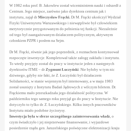
W 1982 roku prof. B. Jakowlew został wiceministrem nauki i odszedł z
Centrum. Jego miejsce, zarówno jako dyrektora centrum jak i
instytutu, zajął dr
Mieczysław Frącki.
Dr M. Frącki ukończył Wydział
Fizyki Uniwersytetu Warszawskiego i niewątpliwie był człowiekiem
merytorycznie przygotowanym do pełnienia tej funkcji. Niezależnie
od tego był zaangażowanym działaczem politycznym, aktywnym
członkiem PZPR i posłem na Sejm.
Dr M. Frącki, równie jak jego poprzednik, z rozmachem kontynuował
rozpoczęte inwestycje. Kompletował także załogę zakładu i instytutu.
To wtedy przyjęty został do pracy w instytucie jeden z następnych
dyrektorów ITME – dr
Zygmunt Łuczyński
. Nie byłoby w tym nic
dziwnego, gdyby nie fakt, że Z. Łuczyński był działaczem
Solidarności, w stanie wojennym był internowany, a w maju 1983
został usunięty z Instytutu Badań Jądrowych z wilczym biletem. Dr.
Frąckiemu mało przeszkadzała jego działalność polityczna. W
październiku tego samego roku przyjął go do pracy w Instytucie. Nie
dotyczyło to tylko dr. Z. Łuczyńskiego. Kilku innych pracowników
Instytutu miało podobne życiorysy.
Inwestycja była w sferze szczególnego zainteresowania władz
, o
czym świadczyło i jej nieprzerwane finansowanie, i wyjazdowe
posiedzenie rządu gen. Jaruzelskiego poświęcone elektronizacji kraju