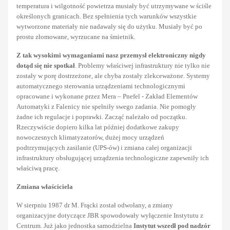
temperatura i wilgotność powietrza musiały być utrzymywane w ściśle
określonych granicach. Bez spełnienia tych warunków wszystkie
wytworzone materiały nie nadawały się do użytku. Musiały być po
prostu złomowane, wyrzucane na śmietnik.
Z tak wysokimi wymaganiami nasz przemysł elektroniczny nigdy
dotąd się nie spotkał
. Problemy właściwej infrastruktury nie tylko nie
zostały w porę dostrzeżone, ale chyba zostały zlekceważone. Systemy
automatycznego sterowania urządzeniami technologicznymi
opracowane i wykonane przez Mera – Pnefel - Zakład Elementów
Automatyki z Falenicy nie spełniły swego zadania. Nie pomogły
żadne ich regulacje i poprawki. Zacząć należało od początku.
Rzeczywiście dopiero kilka lat później dodatkowe zakupy
nowoczesnych klimatyzatorów, dużej mocy urządzeń
podtrzymujących zasilanie (UPS-ów) i zmiana całej organizacji
infrastruktury obsługującej urządzenia technologiczne zapewniły ich
właściwą pracę.
Zmiana właściciela
W sierpniu 1987 dr M. Frącki został odwołany, a zmiany
organizacyjne dotyczące JBR spowodowały wyłączenie Instytutu z
Centrum. Już jako jednostka samodzielna
Instytut wszedł pod nadzór