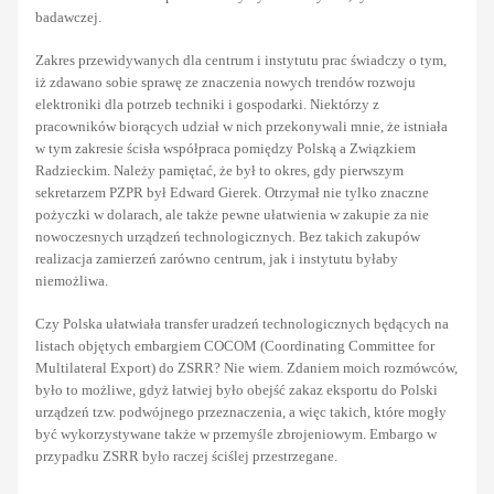
badawczej.
Zakres przewidywanych dla centrum i instytutu prac świadczy o tym,
iż zdawano sobie sprawę ze znaczenia nowych trendów rozwoju
elektroniki dla potrzeb techniki i gospodarki. Niektórzy z
pracowników biorących udział w nich przekonywali mnie, że istniała
w tym zakresie ścisła współpraca pomiędzy Polską a Związkiem
Radzieckim. Należy pamiętać, że był to okres, gdy pierwszym
sekretarzem PZPR był Edward Gierek. Otrzymał nie tylko znaczne
pożyczki w dolarach, ale także pewne ułatwienia w zakupie za nie
nowoczesnych urządzeń technologicznych. Bez takich zakupów
realizacja zamierzeń zarówno centrum, jak i instytutu byłaby
niemożliwa.
Czy Polska ułatwiała transfer uradzeń technologicznych będących na
listach objętych embargiem COCOM (Coordinating Committee for
Multilateral Export) do ZSRR? Nie wiem. Zdaniem moich rozmówców,
było to możliwe, gdyż łatwiej było obejść zakaz eksportu do Polski
urządzeń tzw. podwójnego przeznaczenia, a więc takich, które mogły
być wykorzystywane także w przemyśle zbrojeniowym. Embargo w
przypadku ZSRR było raczej ściślej przestrzegane.