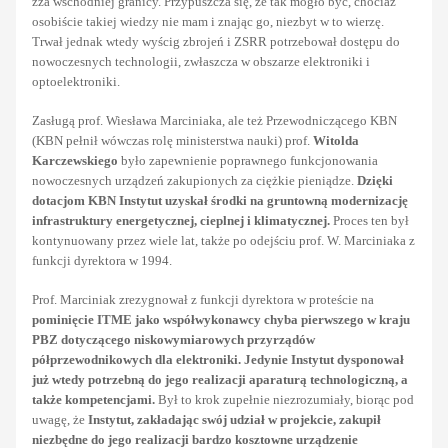
zza wschodniej granicy. Przypuszcza się, że tak mogło być, chociaż
osobiście takiej wiedzy nie mam i znając go, niezbyt w to wierzę.
Trwał jednak wtedy wyścig zbrojeń i ZSRR potrzebował dostępu do
nowoczesnych technologii, zwłaszcza w obszarze elektroniki i
optoelektroniki.
Zasługą prof. Wiesława Marciniaka, ale też Przewodniczącego KBN
(KBN pełnił wówczas rolę ministerstwa nauki) prof.
Witolda
Karczewskiego
było zapewnienie poprawnego funkcjonowania
nowoczesnych urządzeń zakupionych za ciężkie pieniądze.
Dzięki
dotacjom KBN Instytut uzyskał środki na gruntowną modernizację
infrastruktury energetycznej, cieplnej i klimatycznej.
Proces ten był
kontynuowany przez wiele lat, także po odejściu prof. W. Marciniaka z
funkcji dyrektora w 1994.
Prof. Marciniak zrezygnował z funkcji dyrektora w proteście na
pominięcie ITME jako współwykonawcy chyba pierwszego w kraju
PBZ dotyczącego niskowymiarowych przyrządów
półprzewodnikowych dla elektroniki. Jedynie Instytut dysponował
już wtedy potrzebną do jego realizacji aparaturą technologiczną, a
także kompetencjami.
Był to krok zupełnie niezrozumiały, biorąc pod
uwagę, że
Instytut, zakładając swój udział w projekcie, zakupił
niezbędne do jego realizacji bardzo kosztowne urządzenie