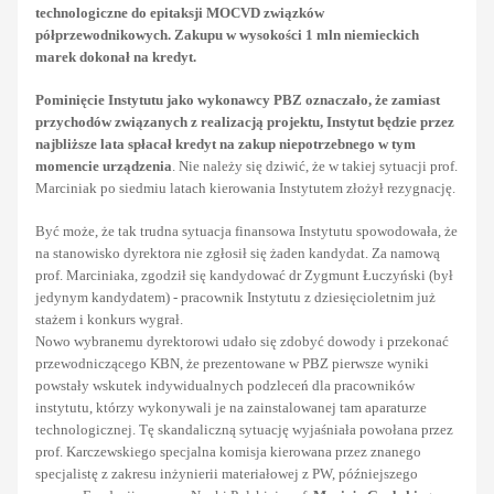
technologiczne do epitaksji MOCVD związków
półprzewodnikowych. Zakupu w wysokości 1 mln niemieckich
marek dokonał na kredyt.
Pominięcie Instytutu jako wykonawcy PBZ oznaczało, że zamiast
przychodów związanych z realizacją projektu, Instytut będzie przez
najbliższe lata spłacał kredyt na zakup niepotrzebnego w tym
momencie urządzenia
. Nie należy się dziwić, że w takiej sytuacji prof.
Marciniak po siedmiu latach kierowania Instytutem złożył rezygnację.
Być może, że tak trudna sytuacja finansowa Instytutu spowodowała, że
na stanowisko dyrektora nie zgłosił się żaden kandydat. Za namową
prof. Marciniaka, zgodził się kandydować dr Zygmunt Łuczyński (był
jedynym kandydatem) - pracownik Instytutu z dziesięcioletnim już
stażem i konkurs wygrał.
Nowo wybranemu dyrektorowi udało się zdobyć dowody i przekonać
przewodniczącego KBN, że prezentowane w PBZ pierwsze wyniki
powstały wskutek indywidualnych podzleceń dla pracowników
instytutu, którzy wykonywali je na zainstalowanej tam aparaturze
technologicznej. Tę skandaliczną sytuację wyjaśniała powołana przez
prof. Karczewskiego specjalna komisja kierowana przez znanego
specjalistę z zakresu inżynierii materiałowej z PW, późniejszego