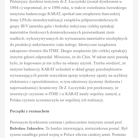
Późniejszy dyrektor instytutu dr Z. Łuczyński (został dyrektorem w
1994 r.) wspominał, że w 1996 roku, w trakcie zwiedzania lwowskiego
instytutu badawczego KARAT, spotkał tam urządzenia francuskiej
firmy LPA do monokrystalizacji związków półprzewodnikowych
grupy III/V (arsenku galu i fosforku indu) oraz ciekłej epitaksji
materiałów tlenkowych domieszkowanych pierwiastkami ziem
rzadkich, wykorzystywanych do wytwarzania materiałów niezbędnych
do produkcji mikrolaserów ciała stałego. Identyczne urządzenia
zakupiono również dla ITME. Drugie urządzenie (do ciekłej epitaksji)
instytut gdzieś odprzedał. Mówiono, że do Chin. W takim razie prawdą
było, że kupowano je nie tylko na własny użytek. Trzeba wiedzieć, że
instytut badawczy KARAT wchodził w skład grupy przedsiębiorstw
wytwarzających przede wszystkim sprzęt wojskowy oparty na szybkiej
elektronice i optoelektronice, w tym rakietowy (systemy śledzenia i
naprowadzania) i kosmiczny. Dr Z. Łuczyński jest przekonany, że
inwestycje czynione w ITME i w KARAT miały wspólny zamysł, a
Polska czynnie uczestniczyła we wspólnej ich realizacji.
Początki z rozmachem
Pierwszym dyrektorem centrum i jednocześnie instytutu został prof.
Bolesław Jakowlew
. To bardzo interesująca, nietuzinkowa postać. Był
synem osiadłego przed wojną w Polsce oficera carskiej armii. Pomimo