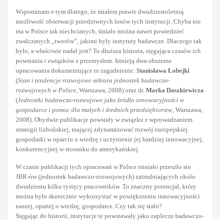
Wspominam o tym dlatego, że miałem prawie dwudziestoletnią
możliwość obserwacji przedziwnych losów tych instytucji. Chyba nie
ma w Polsce tak niechcianych, śmiało można nawet powiedzieć
zwalczanych „tworów”, jakimi były instytuty badawcze. Dlaczego tak
było, a właściwie nadal jest? To dłuższa historia, sięgająca czasów ich
powstania i związków z przemysłem. Istnieją dwa obszerne
opracowania dokumentujące to zagadnienie:
Stanisława Łobejki
(
Stan i tendencje rozwojowe sektora jednostek badawczo-
rozwojowych w Polsce
, Warszawa, 2008) oraz dr.
Marka Daszkiewicza
(
Jednostki badawczo-rozwojowe jako źródło innowacyjności w
gospodarce i pomoc dla małych i średnich przedsiębiorstw
, Warszawa,
2008). Obydwie publikacje powstały w związku z wprowadzaniem
strategii lizbońskiej, mającej zdynamizować rozwój europejskiej
gospodarki w oparciu o wiedzę i uczynienie jej bardziej innowacyjnej,
konkurencyjnej w stosunku do amerykańskiej.
W czasie publikacji tych opracowań w Polsce istniało przeszło sto
JBR-ów (jednostek badawczo-rozwojowych) zatrudniających około
dwudziestu kilku tysięcy pracowników. To znaczny potencjał, który
można było skutecznie wykorzystać w powiększeniu innowacyjności
naszej, opartej o wiedzę, gospodarce. Czy tak się stało?
Sięgając do historii, instytucje te powstawały jako zaplecze badawczo-