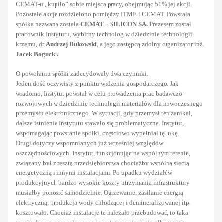
CEMAT-u „kupiło” sobie miejsca pracy, obejmując 51% jej akcji.
Pozostałe akcje rozdzielono pomiędzy ITME i CEMAT. Powstała
spółka nazwana została
CEMAT – SILICON SA.
Prezesem został
pracownik Instytutu, wybitny technolog w dziedzinie technologii
krzemu, dr
Andrzej Bukowski
, a jego zastępcą zdolny organizator inż.
Jacek Bogucki.
O powołaniu spółki zadecydowały dwa czynniki.
Jeden dość oczywisty z punktu widzenia gospodarczego. Jak
wiadomo, Instytut powstał w celu prowadzenia prac badawczo-
rozwojowych w dziedzinie technologii materiałów dla nowoczesnego
przemysłu elektronicznego. W sytuacji, gdy przemysł ten zanikał,
dalsze istnienie Instytutu stawało się problematyczne. Instytut,
wspomagając powstanie spółki, częściowo wypełniał tę lukę.
Drugi dotyczy wspomnianych już wcześniej względów
oszczędnościowych. Instytut, funkcjonując na wspólnym terenie,
związany był z resztą przedsiębiorstwa chociażby wspólną siecią
energetyczną i innymi instalacjami. Po upadku wydziałów
produkcyjnych bardzo wysokie koszty utrzymania infrastruktury
musiałby ponosić samodzielnie. Ogrzewanie, zasilanie energią
elektryczną, produkcja wody chłodzącej i demineralizowanej itp.
kosztowało. Chociaż instalacje te należało przebudować, to taka