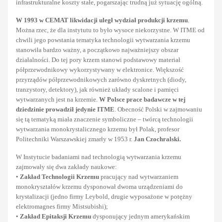
infrastrukturalne koszty stałe, pogarszając trudną już sytuację ogólną.
W 1993 w CEMAT likwidacji uległ wydział produkcji krzemu
.
Można rzec, że dla instytutu to było wysoce niekorzystne. W ITME od
chwili jego powstania tematyka technologii wytwarzania krzemu
stanowiła bardzo ważny, a początkowo najważniejszy obszar
działalności. Do tej pory krzem stanowi podstawowy materiał
półprzewodnikowy wykorzystywany w elektronice. Większość
przyrządów półprzewodnikowych zarówno dyskretnych (diody,
tranzystory, detektory), jak również układy scalone i pamięci
wytwarzanych jest na krzemie.
W Polsce prace badawcze w tej
dziedzinie prowadził jedynie ITME
. Obecność Polski w zajmowaniu
się tą tematyką miała znaczenie symboliczne – twórcą technologii
wytwarzania monokrystalicznego krzemu był Polak, profesor
Politechniki Warszawskiej zmarły w 1953 r.
Jan Czochralski.
W Instytucie badaniami nad technologią wytwarzania krzemu
zajmowały się dwa zakłady naukowe:
•
Zakład Technologii Krzemu
pracujący nad wytwarzaniem
monokryształów krzemu dysponował dwoma urządzeniami do
krystalizacji (jedno firmy Leybold, drugie wyposażone w potężny
elektromagnes firmy Mistsubishi);
•
Zakład Epitaksji Krzemu
dysponujący jednym amerykańskim