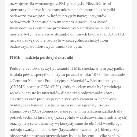
rozwojowe dla tworzonego w PRL przemysłu. Niezależnie od
pierwotnych nazw: biura konstrukcyjne, laboratoria lub ośrodki
badawczo-rozwojowe, w końcu przyjęły nazwę instytutów
badawczych. Zapewniało to im samodzielność i możliwość
finansowania z centralnie przyznawanych środków na naukę. Te
niestety były niewielkie w stosunku do innych krajów (ok. 0,3 % PKB
na całą naukę), co nie tworzyło w szczególności instytutom
badawczym komfortowych warunków bytu.
ITME – nadzieja polskiej elektroniki
Podobny cel towarzyszył powstaniu ITME, chociaż w tym przypadku
istniała pewna specyfika. Instytut powstał w roku 1978, równocześnie
z Centrum Naukowo-Produkcyjnym Materiałów Elektronicznych
(CNPME, obecnie CEMAT 70), których celem miała być produkcja
wysokiej czystości materiałów dla potrzeb półprzewodnikowej
elektroniki oraz produkcja syntetycznych kamieni szlachetnych.
Syntetyczne kamienie szlachetne to rubiny i granaty itrowo-
aluminiowe (YAG) domieszkowane jonami metali ziem rzadkich dla
potrzeb techniki laserowej (szczególnie w zastosowaniach militarnych)
oraz syntetyczne diamenty wykorzystywane do obróbki wszelkiego
rodzaju twardych materiałów (kryształów, kwarcu itp.). Identyczny
obszar zainteresowań przewidziany był dla Instytutu, tylko w sferze