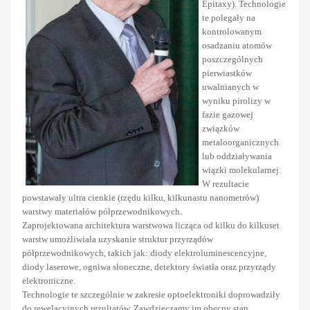
Epitaxy). Technologie
te polegały na
kontrolowanym
osadzaniu atomów
poszczególnych
pierwiastków
uwalnianych w
wyniku pirolizy w
fazie gazowej
związków
metaloorganicznych
lub oddziaływania
wiązki molekularnej.
W rezultacie
powstawały ultra cienkie (rzędu kilku, kilkunastu nanometrów)
warstwy materiałów półprzewodnikowych.
Zaprojektowana architektura warstwowa licząca od kilku do kilkuset
warstw umożliwiała uzyskanie struktur przyrządów
półprzewodnikowych, takich jak: diody elektroluminescencyjne,
diody laserowe, ogniwa słoneczne, detektory światła oraz przyrządy
elektroniczne.
Technologie te szczególnie w zakresie optoelektroniki doprowadziły
do rewelacyjnych rezultatów. Zawdzięczamy im obecny stan