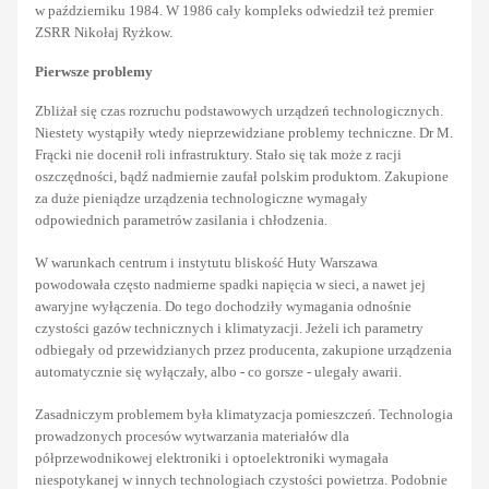
w październiku 1984. W 1986 cały kompleks odwiedził też premier
ZSRR Nikołaj Ryżkow.
Pierwsze problemy
Zbliżał się czas rozruchu podstawowych urządzeń technologicznych.
Niestety wystąpiły wtedy nieprzewidziane problemy techniczne. Dr M.
Frącki nie docenił roli infrastruktury. Stało się tak może z racji
oszczędności, bądź nadmiernie zaufał polskim produktom. Zakupione
za duże pieniądze urządzenia technologiczne wymagały
odpowiednich parametrów zasilania i chłodzenia.
W warunkach centrum i instytutu bliskość Huty Warszawa
powodowała często nadmierne spadki napięcia w sieci, a nawet jej
awaryjne wyłączenia. Do tego dochodziły wymagania odnośnie
czystości gazów technicznych i klimatyzacji. Jeżeli ich parametry
odbiegały od przewidzianych przez producenta, zakupione urządzenia
automatycznie się wyłączały, albo - co gorsze - ulegały awarii.
Zasadniczym problemem była klimatyzacja pomieszczeń. Technologia
prowadzonych procesów wytwarzania materiałów dla
półprzewodnikowej elektroniki i optoelektroniki wymagała
niespotykanej w innych technologiach czystości powietrza. Podobnie