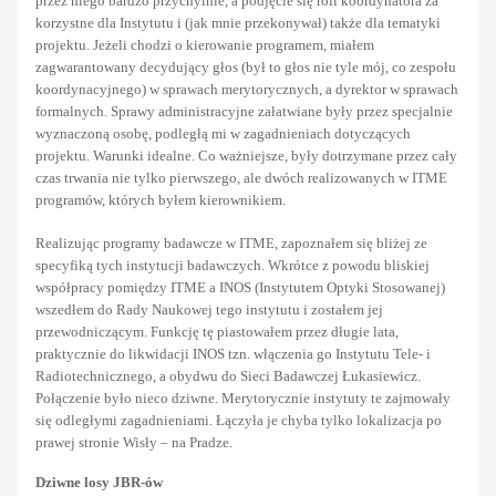
przez niego bardzo przychylnie, a podjęcie się roli koordynatora za
korzystne dla Instytutu i (jak mnie przekonywał) także dla tematyki
projektu. Jeżeli chodzi o kierowanie programem, miałem
zagwarantowany decydujący głos (był to głos nie tyle mój, co zespołu
koordynacyjnego) w sprawach merytorycznych, a dyrektor w sprawach
formalnych. Sprawy administracyjne załatwiane były przez specjalnie
wyznaczoną osobę, podległą mi w zagadnieniach dotyczących
projektu. Warunki idealne. Co ważniejsze, były dotrzymane przez cały
czas trwania nie tylko pierwszego, ale dwóch realizowanych w ITME
programów, których byłem kierownikiem.
Realizując programy badawcze w ITME, zapoznałem się bliżej ze
specyfiką tych instytucji badawczych. Wkrótce z powodu bliskiej
współpracy pomiędzy ITME a INOS (Instytutem Optyki Stosowanej)
wszedłem do Rady Naukowej tego instytutu i zostałem jej
przewodniczącym. Funkcję tę piastowałem przez długie lata,
praktycznie do likwidacji INOS tzn. włączenia go Instytutu Tele- i
Radiotechnicznego, a obydwu do Sieci Badawczej Łukasiewicz.
Połączenie było nieco dziwne. Merytorycznie instytuty te zajmowały
się odległymi zagadnieniami. Łączyła je chyba tylko lokalizacja po
prawej stronie Wisły – na Pradze.
Dziwne losy JBR-ów