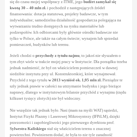
się do czasu mojej współpracy z ITME, jego
budżet zamykał się
kwotą 30 – 40 mln zł.
i pochodził z następujących źródeł
finansowania: dotacja statutowa, projekty badawcze, w tym
indywidualne; samodzielna działalność gospodarcza polegająca na
wytwarzaniu trudno dostępnych na rynku materiałów lub
podzespołów. Ich odbiorcami były głównie ośrodki badawcze nie
tylko w Polsce, ale także na całym świecie; wynajem lub sprzedaż
pomieszczeń, budynków lub terenu.
Jeżeli chodzi o
przychody z tytułu najmu
, to jakoś nie słyszałem o
tym zbyt wiele w trakcie mojej pracy w Instytucie. Dla porządku trzeba
jednak nadmienić, że był on właścicielem pomieszczeń w dawnej
siedzibie instytutu przy ul. Konstruktorskiej, które wynajmował.
Przychód z tego tytułu
w 2013 wyniósł ok. 1,95 mln zł.
Pieniądze te
szły jednak prawie w całości na utrzymanie budynku i jego bieżące
naprawy, dlatego w instytutowym bilansie przychód z wynajmu (rzędu
kilkuset tysięcy złotych) nie był widoczny.
Nie wszędzie tak jednak było. Nasi (mam na myśli WAT) sąsiedzi,
Instytut Fizyki Plazmy i Laserowej Mikrosyntezy (IFPiLM), dzięki
przezorności i zapobiegliwości jego pierwszego dyrektora prof.
Sylwestra Kaliskiego
stał się właścicielem terenu o znacznej
powierzchni. Powinienem dodać, że była to nie tyle zaradność