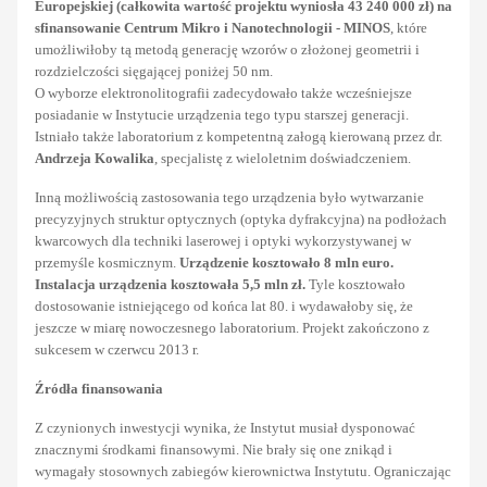
Europejskiej (całkowita wartość projektu wyniosła 43 240 000 zł) na
sfinansowanie Centrum Mikro i Nanotechnologii - MINOS
, które
umożliwiłoby tą metodą generację wzorów o złożonej geometrii i
rozdzielczości sięgającej poniżej 50 nm.
O wyborze elektronolitografii zadecydowało także wcześniejsze
posiadanie w Instytucie urządzenia tego typu starszej generacji.
Istniało także laboratorium z kompetentną załogą kierowaną przez dr.
Andrzeja Kowalika
, specjalistę z wieloletnim doświadczeniem.
Inną możliwością zastosowania tego urządzenia było wytwarzanie
precyzyjnych struktur optycznych (optyka dyfrakcyjna) na podłożach
kwarcowych dla techniki laserowej i optyki wykorzystywanej w
przemyśle kosmicznym.
Urządzenie kosztowało 8 mln euro.
Instalacja urządzenia kosztowała 5,5 mln zł.
Tyle kosztowało
dostosowanie istniejącego od końca lat 80. i wydawałoby się, że
jeszcze w miarę nowoczesnego laboratorium. Projekt zakończono z
sukcesem w czerwcu 2013 r.
Źródła finansowania
Z czynionych inwestycji wynika, że Instytut musiał dysponować
znacznymi środkami finansowymi. Nie brały się one znikąd i
wymagały stosownych zabiegów kierownictwa Instytutu. Ograniczając