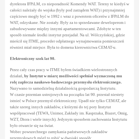
dyrektora IFPiLM, co nieporadność Komendy WAT. Tereny te kiedyś w
całości należały do wojska (były pod zarządem WAT) i przynajmniej
częściowo mogły być w 1992 r. wraz z powrotem oficerów z IFPiLM do
WAT, odzyskane. Nie zostały. Były za to sprzedawane deweloperom i
zabudowywane między innymi apartamentowcami. Zdobyte w ten
sposób niemałe środki instytut przejadał. Na ul. Wólczyńskiej, gdzie
mieścił się ITME, proceder odpłatnego wynajmowania pomieszczeń
również miał miejsce. Była to domena kierownictwa CEMAT-u.
Elektroniczny szok lat 90.
Przez cały czas pracy w ITME byłem świadkiem wielostronnych
działań,
by Instytut w miarę możliwości spełniał wyznaczoną mu
rolę zaplecza naukowo-badawczego przemysłu elektronicznego.
Nazywano to samodzielną działalnością gospodarczą Instytutu.
W czasie przemian ustrojowych na początku lat 90. przestał niestety
istnieć w Polsce przemysł elektroniczny. Upadł nie tylko CEMAT, ale
także szereg innych zakładów, z którymi do tej pory Instytut
współpracował (TEWA, Unimor, Zakłady im. Kasprzaka, Biazet, Omig,
WZT, Diora i wiele innych). Jedynym sposobem zachowania Instytutu
było otwarcie się na świat.
Wobec powszechnego zamykania państwowych zakładów
przemysłowych mógł to robić w dwojaki sposób: