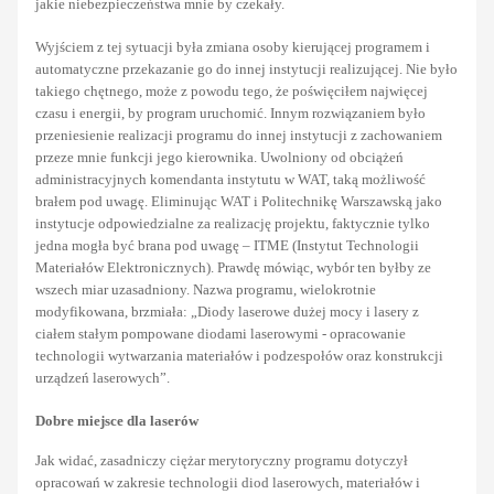
jakie niebezpieczeństwa mnie by czekały.
Wyjściem z tej sytuacji była zmiana osoby kierującej programem i
automatyczne przekazanie go do innej instytucji realizującej. Nie było
takiego chętnego, może z powodu tego, że poświęciłem najwięcej
czasu i energii, by program uruchomić. Innym rozwiązaniem było
przeniesienie realizacji programu do innej instytucji z zachowaniem
przeze mnie funkcji jego kierownika. Uwolniony od obciążeń
administracyjnych komendanta instytutu w WAT, taką możliwość
brałem pod uwagę. Eliminując WAT i Politechnikę Warszawską jako
instytucje odpowiedzialne za realizację projektu, faktycznie tylko
jedna mogła być brana pod uwagę – ITME (Instytut Technologii
Materiałów Elektronicznych). Prawdę mówiąc, wybór ten byłby ze
wszech miar uzasadniony. Nazwa programu, wielokrotnie
modyfikowana, brzmiała: „Diody laserowe dużej mocy i lasery z
ciałem stałym pompowane diodami laserowymi - opracowanie
technologii wytwarzania materiałów i podzespołów oraz konstrukcji
urządzeń laserowych”.
Dobre miejsce dla laserów
Jak widać, zasadniczy ciężar merytoryczny programu dotyczył
opracowań w zakresie technologii diod laserowych, materiałów i