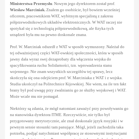
Ministerstwa Przemysłu
. Nowym jego dyrektorem został prof.
Wiesław Marciniak.
Znałem go osobiście, był bowiem wcześniej
oficerem, pracownikiem WAT, wybitnym specjalistą z zakresu
półprzewodnikowych układów elektronicznych. W WAT raczej nie
spotykał się z technologią półprzewodnikową, ale fizyka tych
urządzeń była mu na pewno doskonale znana.
Prof. W. Marciniak odszedł z WAT w sposób wymuszony. Należał do
tej odważniejszej części WAT-owskiej społeczności, która w sposób
jawny dała wyraz swej dezaprobaty dla włączenia wojska do
spacyfikowania ruchu Solidarności, tzn. wprowadzenia stanu
wojennego. Nie znam wszystkich szczegółów tej sprawy, lecz
skończyła się ona odejściem prof. W. Marciniaka z WAT i z wojska.
Studia ukończył na Politechnice Kijowskiej. Nie wiem, na ile ten fakt
brany był pod uwagę przy zwalnianiu go ze służby wojskowej i WAT.
Może wcale mu nie pomagał.
Niektórzy są zdania, że mógł natomiast zaważyć przy powoływaniu go
na stanowiska dyrektora ITME. Rzeczywiście, nie tylko był
przygotowany merytorycznie, ale znał doskonale język rosyjski i w
pewnym sensie stosunki tam panujące. Mógł, jeżeli zachodziła taka
potrzeba, podjąć natychmiast współpracę ze stosownymi instytucjami