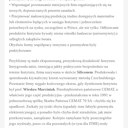
• Wspomagać powstawanie mniejszych firm organizujących się na
nowych, dopuszczanych prawem zasadach.
• Przejmować małoseryjną produkcję trudno dostępnych materiałów
lub elementów będących w zasięgu Instytutu i jednocześnie
potrzebnych na rynku, szczególnie w Polsce, ale nie tylko. Odbiorcami
produktów Instytutu bywały nieraz ośrodki badawcze (uniwersytety) z
odległych zakątków świata.
Obydwie formy współpracy instytutu z przemysłem były
praktykowane.
Przybliżmy tę mało eksponowaną, prorynkową działalność Instytutu.
Intrygowała mnie, istniejąca jakby praktycznie bezpośrednio na
terenie Instytutu, firma nazywana w skrócie
Siliconem
. Produkowała i
sprzedawała krystaliczny krzem wytwarzany metodą Czochralskiego.
Powstanie firmy sięgało końcowego okresu, gdy dyrektorem Instytutu
był prof.
Wiesław Marciniak
. Przedsiębiorstwo państwowe CEMAT, a
właściwie jego część produkcyjna - przekształcona w roku 1991 w
jednoosobową spółkę Skarbu Państwa CEMAT 70 SA - chyliło się ku
upadkowi. Znikały jej rynki zbytu (upadały inne fabryki przemysłu
elektronicznego), a ponadto było chyba dość nieudolnie, jak mnie
przekonywano, zarządzane. Kolejno zamykane były poszczególne
jego wydziały, przez co dla pozostałych (w tym dla ITME) rosły