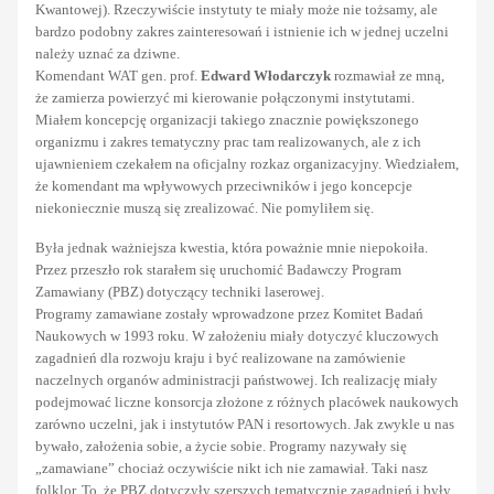
Kwantowej). Rzeczywiście instytuty te miały może nie tożsamy, ale
bardzo podobny zakres zainteresowań i istnienie ich w jednej uczelni
należy uznać za dziwne.
Komendant WAT gen. prof.
Edward Włodarczyk
rozmawiał ze mną,
że zamierza powierzyć mi kierowanie połączonymi instytutami.
Miałem koncepcję organizacji takiego znacznie powiększonego
organizmu i zakres tematyczny prac tam realizowanych, ale z ich
ujawnieniem czekałem na oficjalny rozkaz organizacyjny. Wiedziałem,
że komendant ma wpływowych przeciwników i jego koncepcje
niekoniecznie muszą się zrealizować. Nie pomyliłem się.
Była jednak ważniejsza kwestia, która poważnie mnie niepokoiła.
Przez przeszło rok starałem się uruchomić Badawczy Program
Zamawiany (PBZ) dotyczący techniki laserowej.
Programy zamawiane zostały wprowadzone przez Komitet Badań
Naukowych w 1993 roku. W założeniu miały dotyczyć kluczowych
zagadnień dla rozwoju kraju i być realizowane na zamówienie
naczelnych organów administracji państwowej. Ich realizację miały
podejmować liczne konsorcja złożone z różnych placówek naukowych
zarówno uczelni, jak i instytutów PAN i resortowych. Jak zwykle u nas
bywało, założenia sobie, a życie sobie. Programy nazywały się
„zamawiane” chociaż oczywiście nikt ich nie zamawiał. Taki nasz
folklor. To, że PBZ dotyczyły szerszych tematycznie zagadnień i były