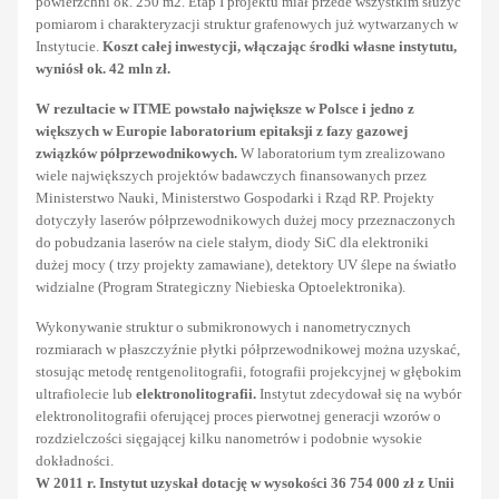
powierzchni ok. 250 m2. Etap I projektu miał przede wszystkim służyć
pomiarom i charakteryzacji struktur grafenowych już wytwarzanych w
Instytucie.
Koszt całej inwestycji, włączając środki własne instytutu,
wyniósł ok. 42 mln zł.
W rezultacie w ITME powstało największe w Polsce i jedno z
większych w Europie laboratorium epitaksji z fazy gazowej
związków półprzewodnikowych.
W laboratorium tym zrealizowano
wiele największych projektów badawczych finansowanych przez
Ministerstwo Nauki, Ministerstwo Gospodarki i Rząd RP. Projekty
dotyczyły laserów półprzewodnikowych dużej mocy przeznaczonych
do pobudzania laserów na ciele stałym, diody SiC dla elektroniki
dużej mocy ( trzy projekty zamawiane), detektory UV ślepe na światło
widzialne (Program Strategiczny Niebieska Optoelektronika).
Wykonywanie struktur o submikronowych i nanometrycznych
rozmiarach w płaszczyźnie płytki półprzewodnikowej można uzyskać,
stosując metodę rentgenolitografii, fotografii projekcyjnej w głębokim
ultrafiolecie lub
elektronolitografii.
Instytut zdecydował się na wybór
elektronolitografii oferującej proces pierwotnej generacji wzorów o
rozdzielczości sięgającej kilku nanometrów i podobnie wysokie
dokładności.
W 2011 r. Instytut uzyskał dotację w wysokości 36 754 000 zł z Unii