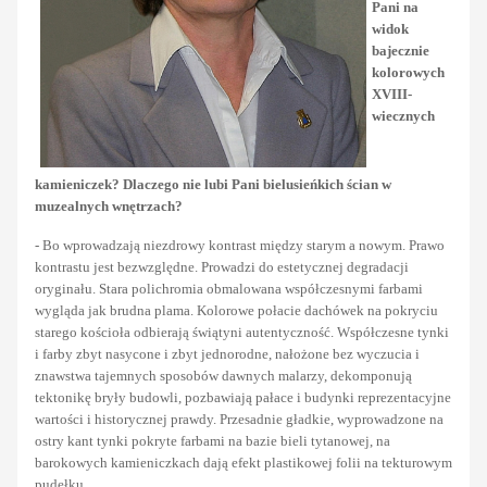
Pani na
widok
bajecznie
kolorowych
XVIII-
wiecznych
kamieniczek? Dlaczego nie lubi Pani bielusieńkich ścian w
muzealnych wnętrzach?
- Bo wprowadzają niezdrowy kontrast między starym a nowym. Prawo
kontrastu jest bezwzględne. Prowadzi do estetycznej degradacji
oryginału. Stara polichromia obmalowana współczesnymi farbami
wygląda jak brudna plama. Kolorowe połacie dachówek na pokryciu
starego kościoła odbierają świątyni autentyczność. Współczesne tynki
i farby zbyt nasycone i zbyt jednorodne, nałożone bez wyczucia i
znawstwa tajemnych sposobów dawnych malarzy, dekomponują
tektonikę bryły budowli, pozbawiają pałace i budynki reprezentacyjne
wartości i historycznej prawdy. Przesadnie gładkie, wyprowadzone na
ostry kant tynki pokryte farbami na bazie bieli tytanowej, na
barokowych kamieniczkach dają efekt plastikowej folii na tekturowym
pudełku.