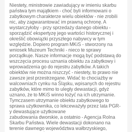
Niestety, ministrowie zawiadujący w imieniu skarbu
państwa tym majątkiem - choć byli informowani o
zabytkowym charakterze wielu obiektów - nie zrobili
nic, aby zagwarantować im prawną ochronę. A
wystarczyłoby - przy sprzedaży danego obiektu -
sporządzić ekspertyzę jego wartości historycznej i
określić obowiązki przyszłego nabywcy w tym
względzie. Dopiero program MKiS - stworzony na
wniosek Muzeum Techniki - nieco te sprawy
porządkuje. Nasze informacje mogą być podstawą do
wszczęcia procesu uznania obiektu za zabytkowy i
wprowadzenia go do rejestru zabytków. A takich
obiektów nie można niszczyć - niestety, to prawo nie
zawsze jest przestrzegane. Widać to chociażby w
walcowniach cynku na Śląsku, wpisanych do rejestru
zabytków, które mimo to uległy dewastacji, gdyż
uznano, że to MKiS winno łożyć na ich utrzymanie.
Tymczasem utrzymanie obiektu zabytkowego to
sprawa użytkownika, co lekceważyły przez lata PGR-
y dewastujące użytkowane
zabudowania dworskie, a ostatnio - Agencja Rolna
Skarbu Państwa. Wiele dewastacji dokonano na
terenie dawnego województwa wałbrzyskiego,