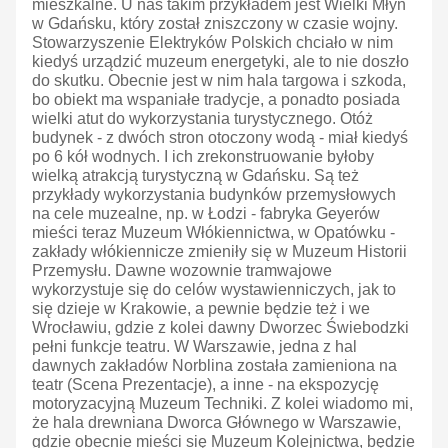
mieszkalne. U nas takim przykładem jest Wielki Młyn
w Gdańsku, który został zniszczony w czasie wojny.
Stowarzyszenie Elektryków Polskich chciało w nim
kiedyś urządzić muzeum energetyki, ale to nie doszło
do skutku. Obecnie jest w nim hala targowa i szkoda,
bo obiekt ma wspaniałe tradycje, a ponadto posiada
wielki atut do wykorzystania turystycznego. Otóż
budynek - z dwóch stron otoczony wodą - miał kiedyś
po 6 kół wodnych. I ich zrekonstruowanie byłoby
wielką atrakcją turystyczną w Gdańsku. Są też
przykłady wykorzystania budynków przemysłowych
na cele muzealne, np. w Łodzi - fabryka Geyerów
mieści teraz Muzeum Włókiennictwa, w Opatówku -
zakłady włókiennicze zmieniły się w Muzeum Historii
Przemysłu. Dawne wozownie tramwajowe
wykorzystuje się do celów wystawienniczych, jak to
się dzieje w Krakowie, a pewnie będzie też i we
Wrocławiu, gdzie z kolei dawny Dworzec Świebodzki
pełni funkcje teatru. W Warszawie, jedna z hal
dawnych zakładów Norblina została zamieniona na
teatr (Scena Prezentacje), a inne - na ekspozycję
motoryzacyjną Muzeum Techniki. Z kolei wiadomo mi,
że hala drewniana Dworca Głównego w Warszawie,
gdzie obecnie mieści się Muzeum Kolejnictwa, będzie