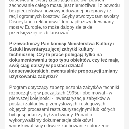
zachowanie całego mostu jest niemożliwe: i z powodu
bezpieczeństwa nowowybudowanej przeprawy i z
racji ogromnych kosztów. Gdyby stworzyć tam swoisty
Disneyland i reklamować ten najdłuższy drewniany
most w Europie, to może dałoby się takie
przedsięwzięcie zbilansować.
Przewodniczy Pan komisji Ministerstwa Kultury i
Sztuki inwentaryzującej zabytki kultury
technicznej. Czy te prace polegają tylko na
dokumentowaniu tego typu obiektów, czy też mają
swój ciąg dalszy w postaci działań
konserwatorskich, ewentualnie propozycji zmiany
użytkowania zabytku?
Program dotyczący zabezpieczania zabytków techniki
rozpoczął się w początkach 1995r. i obejmował - w
pierwszej kolejności - inwentaryzację zabytków w
postaci zakładów przemysłowych i usługowych
objętych procesami restrukturyzacyjnymi lub których
byt gospodarczy był zachwiany. Ponadto
wykonywaliśmy dokumentację obiektów i
wnioskowaliśmy o trwałe zachowanie i otoczenie