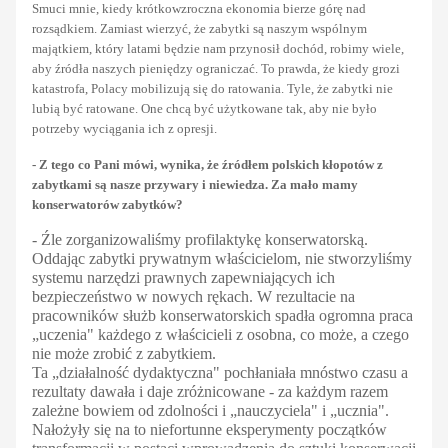
Smuci mnie, kiedy krótkowzroczna ekonomia bierze górę nad
rozsądkiem. Zamiast wierzyć, że zabytki są naszym wspólnym
majątkiem, który latami będzie nam przynosił dochód, robimy wiele,
aby źródła naszych pieniędzy ograniczać. To prawda, że kiedy grozi
katastrofa, Polacy mobilizują się do ratowania. Tyle, że zabytki nie
lubią być ratowane. One chcą być użytkowane tak, aby nie było
potrzeby wyciągania ich z opresji.
- Z tego co Pani mówi, wynika, że źródłem polskich kłopotów z
zabytkami są nasze przywary i niewiedza. Za mało mamy
konserwatorów zabytków?
- Źle zorganizowaliśmy profilaktykę konserwatorską.
Oddając zabytki prywatnym właścicielom, nie stworzyliśmy
systemu narzędzi prawnych zapewniających ich
bezpieczeństwo w nowych rękach. W rezultacie na
pracowników służb konserwatorskich spadła ogromna praca
„uczenia" każdego z właścicieli z osobna, co może, a czego
nie może zrobić z zabytkiem.
Ta „działalność dydaktyczna" pochłaniała mnóstwo czasu a
rezultaty dawała i daje zróżnicowane - za każdym razem
zależne bowiem od zdolności i „nauczyciela" i „ucznia".
Nałożyły się na to niefortunne eksperymenty początków