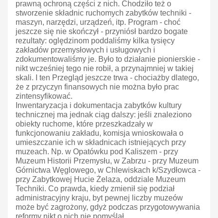
prawną ochroną części z nich. Chodziło też o
stworzenie składnic ruchomych zabytków techniki -
maszyn, narzędzi, urządzeń, itp. Program - choć
jeszcze się nie skończył - przyniósł bardzo bogate
rezultaty: oględzinom poddaliśmy kilka tysięcy
zakładów przemysłowych i usługowych i
zdokumentowaliśmy je. Było to działanie pionierskie -
nikt wcześniej tego nie robił, a przynajmniej w takiej
skali. I ten Przegląd jeszcze trwa - chociażby dlatego,
że z przyczyn finansowych nie można było prac
zintensyfikować.
Inwentaryzacja i dokumentacja zabytków kultury
technicznej ma jednak ciąg dalszy: jeśli znaleziono
obiekty ruchome, które przeszkadzały w
funkcjonowaniu zakładu, komisja wnioskowała o
umieszczanie ich w składnicach istniejących przy
muzeach. Np. w Opatówku pod Kaliszem - przy
Muzeum Historii Przemysłu, w Zabrzu - przy Muzeum
Górnictwa Węglowego, w Chlewiskach k/Szydłowca -
przy Zabytkowej Hucie Żelaza, oddziale Muzeum
Techniki. Co prawda, kiedy zmienił się podział
administracyjny kraju, byt pewnej liczby muzeów
może być zagrożony, gdyż podczas przygotowywania
reformy nikt o nich nie pomyślał.