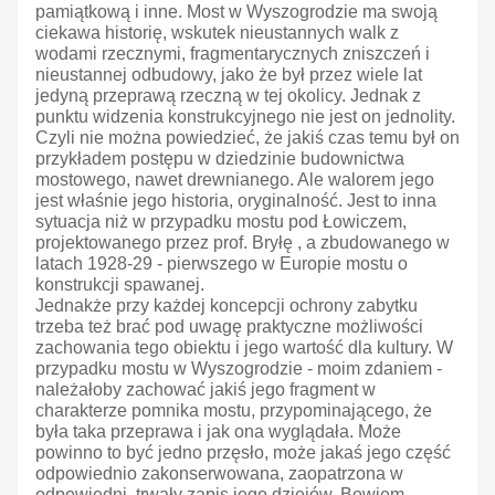
pamiątkową i inne. Most w Wyszogrodzie ma swoją
ciekawa historię, wskutek nieustannych walk z
wodami rzecznymi, fragmentarycznych zniszczeń i
nieustannej odbudowy, jako że był przez wiele lat
jedyną przeprawą rzeczną w tej okolicy. Jednak z
punktu widzenia konstrukcyjnego nie jest on jednolity.
Czyli nie można powiedzieć, że jakiś czas temu był on
przykładem postępu w dziedzinie budownictwa
mostowego, nawet drewnianego. Ale walorem jego
jest właśnie jego historia, oryginalność. Jest to inna
sytuacja niż w przypadku mostu pod Łowiczem,
projektowanego przez prof. Bryłę , a zbudowanego w
latach 1928-29 - pierwszego w Europie mostu o
konstrukcji spawanej.
Jednakże przy każdej koncepcji ochrony zabytku
trzeba też brać pod uwagę praktyczne możliwości
zachowania tego obiektu i jego wartość dla kultury. W
przypadku mostu w Wyszogrodzie - moim zdaniem -
należałoby zachować jakiś jego fragment w
charakterze pomnika mostu, przypominającego, że
była taka przeprawa i jak ona wyglądała. Może
powinno to być jedno przęsło, może jakaś jego część
odpowiednio zakonserwowana, zaopatrzona w
odpowiedni, trwały zapis jego dziejów. Bowiem