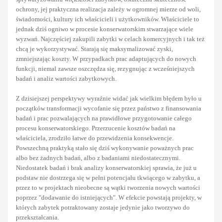
ochrony, jej praktyczna realizacja zależy w ogromnej mierze od woli,
świadomości, kultury ich właścicieli i użytkowników. Właściciele to
jednak dziś ogniwo w procesie konserwatorskim stwarzające wiele
wyzwań. Najczęściej zakupili zabytki w celach komercyjnych i tak też
chcą je wykorzystywać. Starają się maksymalizować zyski,
zmniejszając koszty. W przypadkach prac adaptujących do nowych
funkcji, niemal zawsze oszczędza się, rezygnując z wcześniejszych
badań i analiz wartości zabytkowych.
Z dzisiejszej perspektywy wyraźnie widać jak wielkim błędem było u
początków transformacji wycofanie się przez państwo z finansowania
badań i prac pozwalających na prawidłowe przygotowanie całego
procesu konserwatorskiego. Przerzucenie kosztów badań na
właściciela, zrodziło łatwe do przewidzenia konsekwencje.
Powszechną praktyką stało się dziś wykonywanie poważnych prac
albo bez żadnych badań, albo z badaniami niedostatecznymi.
Niedostatek badań i brak analizy konserwatorskiej sprawia, że już u
podstaw nie dostrzega się w pełni potencjału tkwiącego w zabytku, a
przez to w projektach nieobecne są wątki tworzenia nowych wartości
poprzez "dodawanie do istniejących". W efekcie powstają projekty, w
których zabytek potraktowany zostaje jedynie jako tworzywo do
przekształcania.