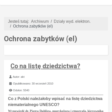
Jesteś tutaj:
Archiwum
Działy wyd. elektron.
Ochrona zabytków (el)
Ochrona zabytków (el)
Co na listę dziedzictwa?
Szczegóły
Autor:
akt
Opublikowano: 30 wrzesień 2010
Odsłon: 5540
Co z Polski należałoby wpisać na listę dziedzictwa
niematerialnego UNESCO?
Wypowiedź dr. Piotra Dahliga, muzykologa i etnografa, kierownika