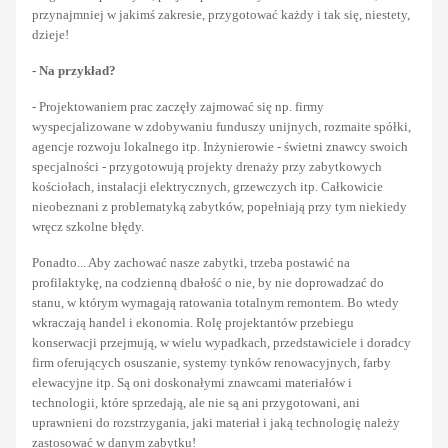
przynajmniej w jakimś zakresie, przygotować każdy i tak się, niestety,
dzieje!
- Na przykład?
- Projektowaniem prac zaczęły zajmować się np. firmy
wyspecjalizowane w zdobywaniu funduszy unijnych, rozmaite spółki,
agencje rozwoju lokalnego itp. Inżynierowie - świetni znawcy swoich
specjalności - przygotowują projekty drenaży przy zabytkowych
kościołach, instalacji elektrycznych, grzewczych itp. Całkowicie
nieobeznani z problematyką zabytków, popełniają przy tym niekiedy
wręcz szkolne błędy.
Ponadto... Aby zachować nasze zabytki, trzeba postawić na
profilaktykę, na codzienną dbałość o nie, by nie doprowadzać do
stanu, w którym wymagają ratowania totalnym remontem. Bo wtedy
wkraczają handel i ekonomia. Rolę projektantów przebiegu
konserwacji przejmują, w wielu wypadkach, przedstawiciele i doradcy
firm oferujących osuszanie, systemy tynków renowacyjnych, farby
elewacyjne itp. Są oni doskonałymi znawcami materiałów i
technologii, które sprzedają, ale nie są ani przygotowani, ani
uprawnieni do rozstrzygania, jaki materiał i jaką technologię należy
zastosować w danym zabytku!