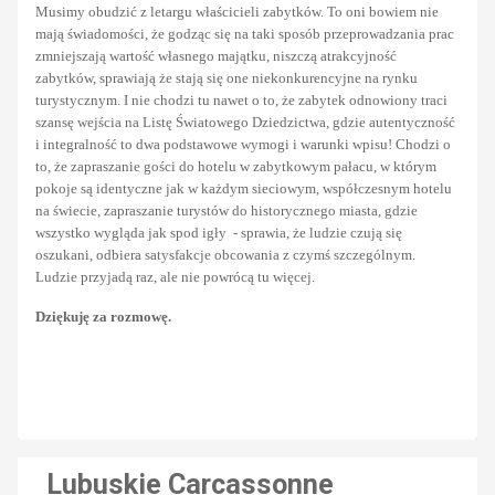
Musimy obudzić z letargu właścicieli zabytków. To oni bowiem nie
mają świadomości, że godząc się na taki sposób przeprowadzania prac
zmniejszają wartość własnego majątku, niszczą atrakcyjność
zabytków, sprawiają że stają się one niekonkurencyjne na rynku
turystycznym. I nie chodzi tu nawet o to, że zabytek odnowiony traci
szansę wejścia na Listę Światowego Dziedzictwa, gdzie autentyczność
i integralność to dwa podstawowe wymogi i warunki wpisu! Chodzi o
to, że zapraszanie gości do hotelu w zabytkowym pałacu, w którym
pokoje są identyczne jak w każdym sieciowym, współczesnym hotelu
na świecie, zapraszanie turystów do historycznego miasta, gdzie
wszystko wygląda jak spod igły - sprawia, że ludzie czują się
oszukani, odbiera satysfakcje obcowania z czymś szczególnym.
Ludzie przyjadą raz, ale nie powrócą tu więcej.
Dziękuję za rozmowę.
oem
software
Lubuskie Carcassonne