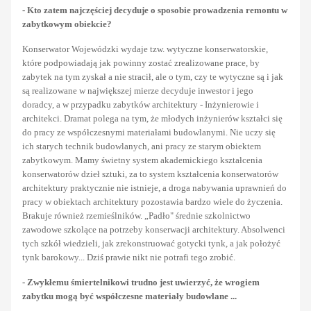
- Kto zatem najczęściej decyduje o sposobie prowadzenia remontu w
zabytkowym obiekcie?
Konserwator Wojewódzki wydaje tzw. wytyczne konserwatorskie,
które podpowiadają jak powinny zostać zrealizowane prace, by
zabytek na tym zyskał a nie stracił, ale o tym, czy te wytyczne są i jak
są realizowane w największej mierze decyduje inwestor i jego
doradcy, a w przypadku zabytków architektury - Inżynierowie i
architekci. Dramat polega na tym, że młodych inżynierów kształci się
do pracy ze współczesnymi materiałami budowlanymi. Nie uczy się
ich starych technik budowlanych, ani pracy ze starym obiektem
zabytkowym. Mamy świetny system akademickiego kształcenia
konserwatorów dzieł sztuki, za to system kształcenia konserwatorów
architektury praktycznie nie istnieje, a droga nabywania uprawnień do
pracy w obiektach architektury pozostawia bardzo wiele do życzenia.
Brakuje również rzemieślników. „Padło" średnie szkolnictwo
zawodowe szkolące na potrzeby konserwacji architektury. Absolwenci
tych szkół wiedzieli, jak zrekonstruować gotycki tynk, a jak położyć
tynk barokowy... Dziś prawie nikt nie potrafi tego zrobić.
- Zwykłemu śmiertelnikowi trudno jest uwierzyć, że wrogiem
zabytku mogą być współczesne materiały budowlane ...