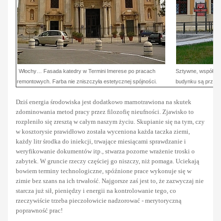
Włochy… Fasada katedry w Termini Imerese po pracach
Sztywne, współcze
remontowych. Farba nie zniszczyła estetycznej spójności.
budynku są przekł
Dziś energia środowiska jest dodatkowo marnotrawiona na skutek
zdominowania metod pracy przez filozofię nieufności. Zjawisko to
rozpleniło się zresztą w całym naszym życiu. Skupianie się na tym, czy
w kosztorysie prawidłowo została wyceniona każda taczka ziemi,
każdy litr środka do iniekcji, trwające miesiącami sprawdzanie i
weryfikowanie dokumentów itp., stwarza pozorne wrażenie troski o
zabytek. W gruncie rzeczy częściej go niszczy, niż pomaga. Uciekają
bowiem terminy technologiczne, spóźnione prace wykonuje się w
zimie bez szans na ich trwałość. Najgorsze zaś jest to, że zazwyczaj nie
starcza już sił, pieniędzy i energii na kontrolowanie tego, co
rzeczywiście trzeba pieczołowicie nadzorować - merytoryczną
poprawność prac!