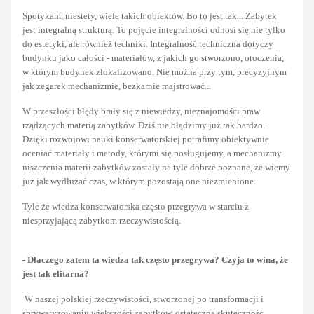
Spotykam, niestety, wiele takich obiektów. Bo to jest tak... Zabytek
jest integralną strukturą. To pojęcie integralności odnosi się nie tylko
do estetyki, ale również techniki. Integralność techniczna dotyczy
budynku jako całości - materiałów, z jakich go stworzono, otoczenia,
w którym budynek zlokalizowano. Nie można przy tym, precyzyjnym
jak zegarek mechanizmie, bezkarnie majstrować...
W przeszłości błędy brały się z niewiedzy, nieznajomości praw
rządzących materią zabytków. Dziś nie błądzimy już tak bardzo.
Dzięki rozwojowi nauki konserwatorskiej potrafimy obiektywnie
oceniać materiały i metody, którymi się posługujemy, a mechanizmy
niszczenia materii zabytków zostały na tyle dobrze poznane, że wiemy
już jak wydłużać czas, w którym pozostają one niezmienione.
Tyle że wiedza konserwatorska często przegrywa w starciu z
niesprzyjającą zabytkom rzeczywistością.
- Dlaczego zatem ta wiedza tak często przegrywa? Czyja to wina, że
jest tak elitarna?
W naszej polskiej rzeczywistości, stworzonej po transformacji i
sprywatyzowaniu większości zabytków, ostateczna skuteczność