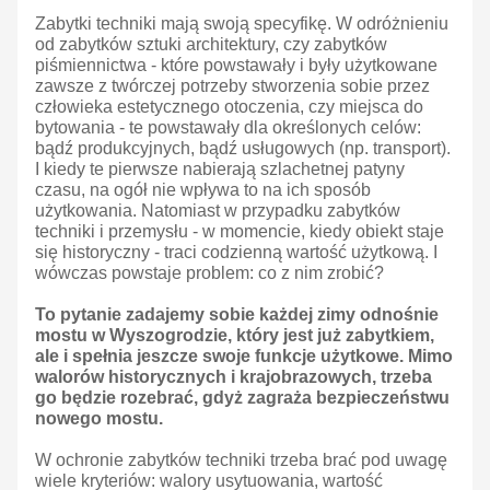
Zabytki techniki mają swoją specyfikę. W odróżnieniu
od zabytków sztuki architektury, czy zabytków
piśmiennictwa - które powstawały i były użytkowane
zawsze z twórczej potrzeby stworzenia sobie przez
człowieka estetycznego otoczenia, czy miejsca do
bytowania - te powstawały dla określonych celów:
bądź produkcyjnych, bądź usługowych (np. transport).
I kiedy te pierwsze nabierają szlachetnej patyny
czasu, na ogół nie wpływa to na ich sposób
użytkowania. Natomiast w przypadku zabytków
techniki i przemysłu - w momencie, kiedy obiekt staje
się historyczny - traci codzienną wartość użytkową. I
wówczas powstaje problem: co z nim zrobić?
To pytanie zadajemy sobie każdej zimy odnośnie
mostu w Wyszogrodzie, który jest już zabytkiem,
ale i spełnia jeszcze swoje funkcje użytkowe. Mimo
walorów historycznych i krajobrazowych, trzeba
go będzie rozebrać, gdyż zagraża bezpieczeństwu
nowego mostu.
W ochronie zabytków techniki trzeba brać pod uwagę
wiele kryteriów: walory usytuowania, wartość