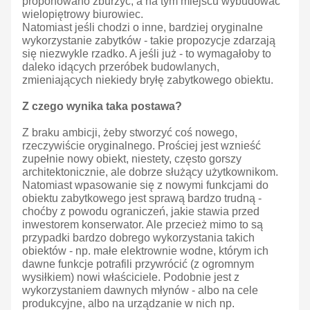
proponowano zburzyć, a na tym miejscu wybudować
wielopiętrowy biurowiec.
Natomiast jeśli chodzi o inne, bardziej oryginalne
wykorzystanie zabytków - takie propozycje zdarzają
się niezwykle rzadko. A jeśli już - to wymagałoby to
daleko idących przeróbek budowlanych,
zmieniających niekiedy bryłę zabytkowego obiektu.
Z czego wynika taka postawa?
Z braku ambicji, żeby stworzyć coś nowego,
rzeczywiście oryginalnego. Prościej jest wznieść
zupełnie nowy obiekt, niestety, często gorszy
architektonicznie, ale dobrze służący użytkownikom.
Natomiast wpasowanie się z nowymi funkcjami do
obiektu zabytkowego jest sprawą bardzo trudną -
choćby z powodu ograniczeń, jakie stawia przed
inwestorem konserwator. Ale przecież mimo to są
przypadki bardzo dobrego wykorzystania takich
obiektów - np. małe elektrownie wodne, którym ich
dawne funkcje potrafili przywrócić (z ogromnym
wysiłkiem) nowi właściciele. Podobnie jest z
wykorzystaniem dawnych młynów - albo na cele
produkcyjne, albo na urządzanie w nich np.