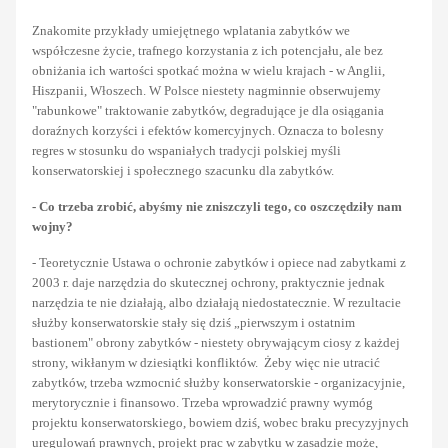
Znakomite przykłady umiejętnego wplatania zabytków we
współczesne życie, trafnego korzystania z ich potencjału, ale bez
obniżania ich wartości spotkać można w wielu krajach - w Anglii,
Hiszpanii, Włoszech. W Polsce niestety nagminnie obserwujemy
"rabunkowe" traktowanie zabytków, degradujące je dla osiągania
doraźnych korzyści i efektów komercyjnych. Oznacza to bolesny
regres w stosunku do wspaniałych tradycji polskiej myśli
konserwatorskiej i społecznego szacunku dla zabytków.
- Co trzeba zrobić, abyśmy nie zniszczyli tego, co oszczędziły nam
wojny?
- Teoretycznie Ustawa o ochronie zabytków i opiece nad zabytkami z
2003 r. daje narzędzia do skutecznej ochrony, praktycznie jednak
narzędzia te nie działają, albo działają niedostatecznie. W rezultacie
służby konserwatorskie stały się dziś „pierwszym i ostatnim
bastionem" obrony zabytków - niestety obrywającym ciosy z każdej
strony, wikłanym w dziesiątki konfliktów. Żeby więc nie utracić
zabytków, trzeba wzmocnić służby konserwatorskie - organizacyjnie,
merytorycznie i finansowo. Trzeba wprowadzić prawny wymóg
projektu konserwatorskiego, bowiem dziś, wobec braku precyzyjnych
uregulowań prawnych, projekt prac w zabytku w zasadzie może,