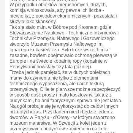
W przypadku obiektów nieruchomych, dużych,
komisja wnioskowała, aby pewna ich liczba -
niewielka, z powodów ekonomicznych - pozostała i
służyła jako skanseny.
Tak się stało m.in. w Bóbrce pod Krosnem, gdzie
Stowarzyszenie Naukowo - Techniczne Inżynierów i
Techników Przemysłu Naftowego i Gazowniczego
stworzyło Muzeum Przemysłu Naftowego im.
Ignacego Łukasiewicza. Było to ze wszech miar
zasadne, bowiem obejmowało ochroną pierwszą w
Europie i na świecie kopalnię ropy (kopalnie w
Pensylwanii powstały trzy lata później).
Trzeba jednak pamiętać, że w dużych obiektach
mamy do czynienia nie tylko z elementami
technicznego wyposażenia, ale i architekturą
przemysłową. O ile te pierwsze można zabezpieczyć
w sposób dość prosty i mało kosztowny, tak już z
budynkami, halami fabrycznymi sprawa nie jest łatwa.
Na ogół próbuje się je wykorzystać do celów innych
niż dotychczas. Przykładem niech będzie jeden z
dworców w Paryżu - d’Orsay - w którym stworzono
muzeum malarstwa. W Szwecji z kolei jeden z
przemysłowych budynków zamieniono na cele