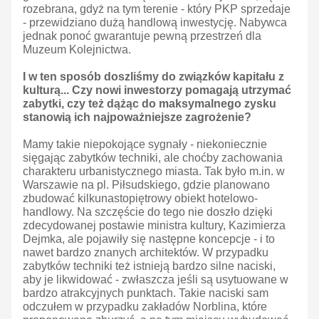
rozebrana, gdyż na tym terenie - który PKP sprzedaje
- przewidziano dużą handlową inwestycję. Nabywca
jednak ponoć gwarantuje pewną przestrzeń dla
Muzeum Kolejnictwa.
I w ten sposób doszliśmy do związków kapitału z
kulturą... Czy nowi inwestorzy pomagają utrzymać
zabytki, czy też dążąc do maksymalnego zysku
stanowią ich najpoważniejsze zagrożenie?
Mamy takie niepokojące sygnały - niekoniecznie
sięgając zabytków techniki, ale choćby zachowania
charakteru urbanistycznego miasta. Tak było m.in. w
Warszawie na pl. Piłsudskiego, gdzie planowano
zbudować kilkunastopiętrowy obiekt hotelowo-
handlowy. Na szczęście do tego nie doszło dzięki
zdecydowanej postawie ministra kultury, Kazimierza
Dejmka, ale pojawiły się następne koncepcje - i to
nawet bardzo znanych architektów. W przypadku
zabytków techniki też istnieją bardzo silne naciski,
aby je likwidować - zwłaszcza jeśli są usytuowane w
bardzo atrakcyjnych punktach. Takie naciski sam
odczułem w przypadku zakładów Norblina, które