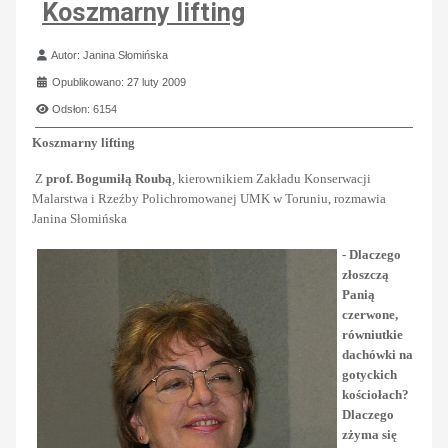
Koszmarny lifting
Szczegóły
Autor:
Janina Słomińska
Opublikowano: 27 luty 2009
Odsłon: 6154
Koszmarny lifting
Z
prof. Bogumiłą Roubą
, kierownikiem Zakładu Konserwacji
Malarstwa i Rzeźby Polichromowanej UMK w Toruniu, rozmawia
Janina Słomińska
- Dlaczego
złoszczą
Panią
czerwone,
równiutkie
dachówki na
gotyckich
kościołach?
Dlaczego
zżyma się