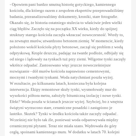
- Opowiem pani bardzo smutną historię gotyckiego, kamiennego
kościoła, dla którego razem z zespołem ekspertów przeprowadziliśmy
badania, przeanalizowaliśmy dokumenty, kroniki, stare fotografie.
Okazało się, że historia ostatniego stulecia to właściwie jeden wielki
ciąg błędów. Zaczęło się na początku XX wieku, kiedy do spójnej
struktury starego kościoła zaczęła wkraczać nowoczesność. Wtedy to,
na zewnątrz murów, utwardzono betonem ziemię. W momencie, kiedy
położono wokół kościoła płyty betonowe, zaczął się problem z wodą
odpryskową. Krople deszczu, padając na twarde podłoże, odbijały się
od niego i lądowały na tynkach tuż przy ziemi. Wilgotne tynki zaczęły
wkrótce odpadać. Zastosowano więc jeszcze nowocześniejsze
rozwiązanie - dół murów kościoła naprawiono cementowymi,
mocnymi i twardymi tynkami. Woda natychmiast poszła wyżej.
W rezultacie, po kilkunastu latach, konieczna była kolejna
interwencja. Ekipy remontowe skuły tynki, wysmołowały mur do
wysokości półtora metra, założyły bitumiczną izolację i nowe tynki.
Efekt? Woda poszła w ścianach jeszcze wyżej. Szybciej, bo z wnętrza
świątyni wyrzucono stare, ceramiczne posadzki i zastąpiono je
lastriko. Skutek? Tynki w środku kościoła także zaczęły odpadać.
Wcześniej nie było tak źle, ponieważ woda odparowywała między
ceramicznymi płytami. Teraz nie miała szans. Wędrowała do góry
cegłą, spoinami kamiennego muru. W dodatku w latach 70. kolejni