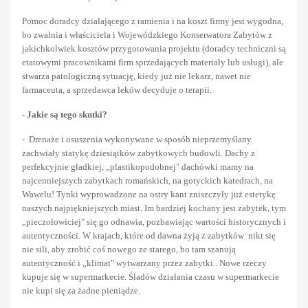
Pomoc doradcy działającego z ramienia i na koszt firmy jest wygodna,
bo zwalnia i właściciela i Wojewódzkiego Konserwatora Zabytów z
jakichkolwiek kosztów przygotowania projektu (doradcy techniczni są
etatowymi pracownikami firm sprzedających materiały lub usługi), ale
stwarza patologiczną sytuację, kiedy już nie lekarz, nawet nie
farmaceuta, a sprzedawca leków decyduje o terapii.
- Jakie są tego skutki?
- Drenaże i osuszenia wykonywane w sposób nieprzemyślany
zachwiały statykę dziesiątków zabytkowych budowli. Dachy z
perfekcyjnie gładkiej, „plastikopodobnej" dachówki mamy na
najcenniejszych zabytkach romańskich, na gotyckich katedrach, na
Wawelu! Tynki wyprowadzone na ostry kant zniszczyły już estetykę
naszych najpiękniejszych miast. Im bardziej kochany jest zabytek, tym
„pieczołowiciej" się go odnawia, pozbawiając wartości historycznych i
autentyczności. W krajach, które od dawna żyją z zabytków nikt się
nie sili, aby zrobić coś nowego ze starego, bo tam szanują
autentyczność i „klimat" wytwarzany przez zabytki.. Nowe rzeczy
kupuje się w supermarkecie. Śladów działania czasu w supermarkecie
nie kupi się za żadne pieniądze.