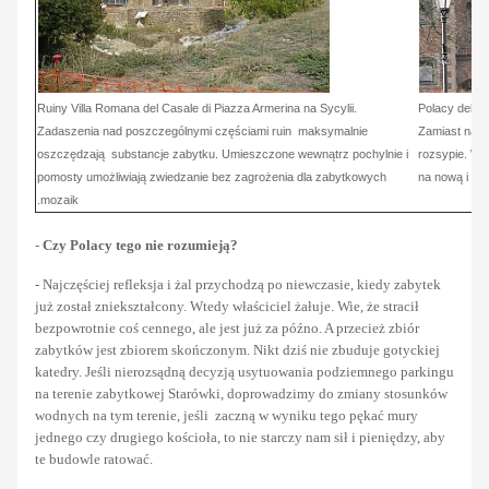
Ruiny Villa Romana del Casale di Piazza Armerina na Sycylii.
Polacy deklar
Zadaszenia nad poszczególnymi częściami ruin maksymalnie
Zamiast na bi
oszczędzają substancje zabytku. Umieszczone wewnątrz pochylnie i
rozsypie. Wt
pomosty umożliwiają zwiedzanie bez zagrożenia dla zabytkowych
na nową i pow
mozaik.
-
Czy Polacy tego nie rozumieją?
- Najczęściej refleksja i żal przychodzą po niewczasie, kiedy zabytek
już został zniekształcony. Wtedy właściciel żałuje. Wie, że stracił
bezpowrotnie coś cennego, ale jest już za późno. A przecież zbiór
zabytków jest zbiorem skończonym. Nikt dziś nie zbuduje gotyckiej
katedry. Jeśli nierozsądną decyzją usytuowania podziemnego parkingu
na terenie zabytkowej Starówki, doprowadzimy do zmiany stosunków
wodnych na tym terenie, jeśli zaczną w wyniku tego pękać mury
jednego czy drugiego kościoła, to nie starczy nam sił i pieniędzy, aby
te budowle ratować.