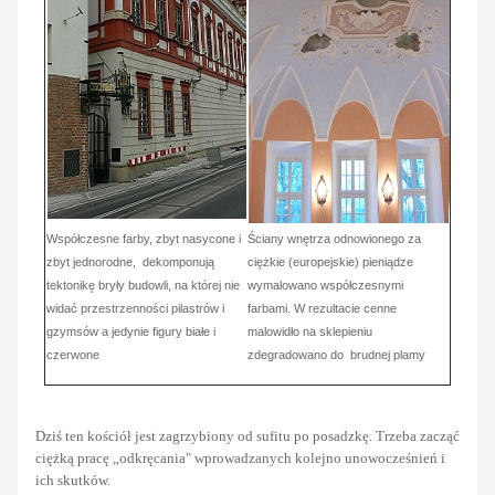
Współczesne farby, zbyt nasycone i
Ściany wnętrza odnowionego za
zbyt jednorodne, dekomponują
ciężkie (europejskie) pieniądze
tektonikę bryły budowli, na której nie
wymalowano współczesnymi
widać przestrzenności pilastrów i
farbami. W rezultacie cenne
gzymsów a jedynie figury białe i
malowidło na sklepieniu
czerwone
zdegradowano do brudnej plamy
Dziś ten kościół jest zagrzybiony od sufitu po posadzkę. Trzeba zacząć
ciężką pracę „odkręcania" wprowadzanych kolejno unowocześnień i
ich skutków.