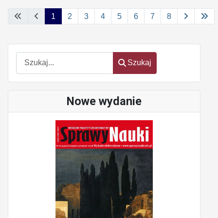
1
2
3
4
5
6
7
8
Szukaj
Szukaj
Nowe wydanie