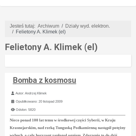
Jesteś tutaj:
Archiwum
Działy wyd. elektron.
Felietony A. Klimek (el)
Felietony A. Klimek (el)
Bomba z kosmosu
Szczegóły
Autor:
Andrzej Klimek
Opublikowano: 20 listopad 2009
Odsłon: 5820
Nieco ponad 100 lat temu w środkowej części Syberii, w Kraju
Krasnojarskim, nad rzeką Tunguską Podkamienną nastąpił potężny
wybuch, a cały horyzont zapłonął ogniem. Zdarzenie to do dziś