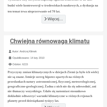
budzi wiele kontrowersji w środowiskach naukowych, a dyskusja na
ten temat trwa nieprzerwanie od 70 lat.
Więcej…
Chwiejna równowaga klimatu
Szczegóły
Autor:
Andrzej Klimek
Opublikowano: 14 luty 2010
Odsłon: 6215
Przyczyny zmian klimatycznych w dziejach Ziemi (a było ich wiele)
nie są znane. Istnieje szereg hipotez opartych na różnych
przesłankach natury astronomicznej, fizycznej, meteorologicznej,
geograficzno-geologicznej. Żadna z nich nie da się udowodnić, ani
nie tłumaczy wszystkiego. Udało się natomiast stosunkowo
dokładnie odtworzyć warunki klimatyczne w różnych rejonach
planety przed dziesiątkami tysięcy lat.