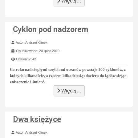
Więcej…
Cyklon pod nadzorem
Szczegóły
Autor:
Andrzej Klimek
Opublikowano: 20 lipiec 2010
Odsłon: 7342
Co roku nad ciepłymi częściami oceanów powstaje 100 cyklonów, z
których kilkanaście, a czasem kilkadziesiąt dociera do lądów siejąc
zniszczenie i śmierć.
Więcej…
Dwa księżyce
Szczegóły
Autor:
Andrzej Klimek