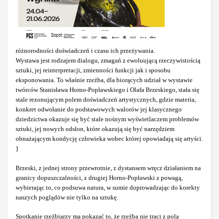
różnorodności doświadczeń i czasu ich przeżywania.
Wystawa jest rodzajem dialogu, zmagań z ewoluującą rzeczywistością
sztuki, jej reinterpretacji, zmienności funkcji jak i sposobu
eksponowania. To właśnie rzeźba, dla biorących udział w wystawie
twórców Stanisława Horno-Popławskiego i Olafa Brzeskiego, stała się
stale rezonującym polem doświadczeń artystycznych, gdzie materia,
konkret odwołanie do podstawowych walorów jej klasycznego
dziedzictwa okazuje się być stale nośnym wyświetlaczem problemów
sztuki, jej nowych odsłon, które okazują się być narzędziem
obnażającym kondycję człowieka wobec której opowiadają się artyści.
}
Brzeski, z jednej strony przewrotnie, z dystansem wręcz działaniem na
granicy dopuszczalności, z drugiej Horno-Popławski z powagą,
wybierając to, co podsuwa natura, w sumie doprowadzając do korekty
naszych poglądów nie tylko na sztukę.
Spotkanie rzeźbiarzy ma pokazać to, że rzeźba nie traci z pola