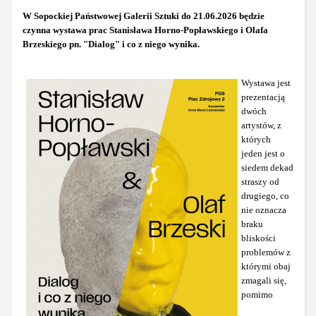
W Sopockiej Państwowej Galerii Sztuki do 21.06.2026 będzie
czynna wystawa prac Stanisława Horno-Popławskiego i Olafa
Brzeskiego pn. "Dialog" i co z niego wynika.
Wystawa jest
prezentacją
dwóch
artystów, z
których
jeden jest o
siedem dekad
straszy od
drugiego, co
nie oznacza
braku
bliskości
problemów z
którymi obaj
zmagali się,
pomimo