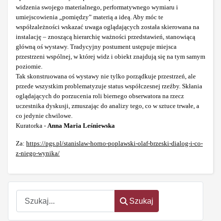
widzenia swojego materialnego, performatywnego wymiaru i
umiejscowienia „pomiędzy” materią a ideą. Aby móc te
współzależności wskazać uwaga oglądających została skierowana na
instalację – znoszącą hierarchię ważności przedstawień, stanowiącą
główną oś wystawy. Tradycyjny postument ustępuje miejsca
przestrzeni wspólnej, w której widz i obiekt znajdują się na tym samym
poziomie.
Tak skonstruowana oś wystawy nie tylko porządkuje przestrzeń, ale
przede wszystkim problematyzuje status współczesnej rzeźby. Skłania
oglądających do porzucenia roli biernego obserwatora na rzecz
uczestnika dyskusji, zmuszając do analizy tego, co w sztuce trwałe, a
co jedynie chwilowe.
Kuratorka -
Anna Maria Leśniewska
Za:
https://pgs.pl/stanislaw-horno-poplawski-olaf-brzeski-dialog-i-co-
z-niego-wynika/
Szukaj
Szukaj