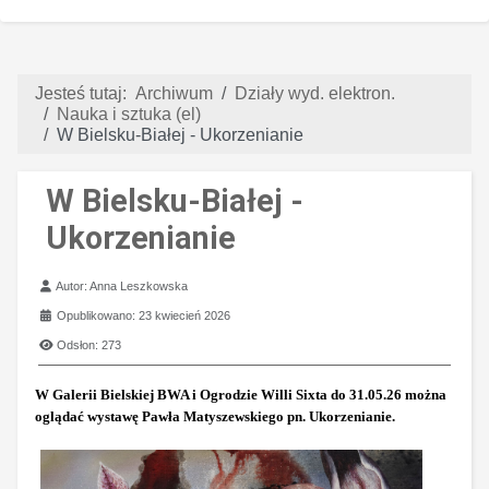
Jesteś tutaj:
Archiwum
Działy wyd. elektron.
Nauka i sztuka (el)
W Bielsku-Białej - Ukorzenianie
W Bielsku-Białej -
Ukorzenianie
Szczegóły
Autor:
Anna Leszkowska
Opublikowano: 23 kwiecień 2026
Odsłon: 273
W Galerii Bielskiej BWA i Ogrodzie Willi Sixta do 31.05.26 można
oglądać wystawę Pawła Matyszewskiego pn. Ukorzenianie.