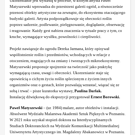
Ukorzenianie jest wystawą w procesie, w którym artysta Paweł
Matyszewski wprowadza do przestrzeni galerii ogród, a równocześnie
przenosi obiekty artystyczne na zewnątrz, do ekosystemu otaczającego
budynki galerii. Artysta podporządkowuje się obecności roślin
poprzez sadzenie, podlewanie, pielęgnowanie, doglądanie, obserwację
i reagowanie. Każdy gest nabiera znaczenia w rytuale pracy z tym, co
kruche, wymagające wysiłku, powolności i cierpliwości.
Projekt nawiązuje do ogrodu Dereka Jarmana, który opisywał
współistnienie roślin i przedmiotów, wchodzących w relacje z
otoczeniem, reagujących na zmiany i tworzących mikroekosystemy.
Matyszewski proponuje spojrzenie na twórczość jako praktykę
wymagającą czasu, uwagi i obecności. Ukorzenianie staje się
opowieścią o cichym życiu roślin splecionym z życiem innych
organizmów oraz o gestach, które pozwalają wzrastać, wiązać się ze
sobą i trwać – pisze kuratorka wystawy,
Paulina Darłak.
Instalację dźwiękową do ekspozycji przygotował
Ernest Borowski.
Paweł Matyszewski
– (ur. 1984) malarz, autor obiektów i instalacji.
Absolwent Wydziału Malarstwa Akademii Sztuk Pięknych w Poznaniu.
W 2021 roku uzyskał stopień doktora na Interdyscyplinarnych
Studiach Doktoranckich na Wydziale Komunikacji Multimedialnej
Uniwersytetu Artystycznego im. Magdaleny Abakanowicz w Poznaniu.