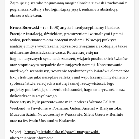
Zajmuje się szeroko pojmowaną marginalnością zjawisk i zachowań z
pogranicza kultury i biologii. Łączy język realizmu z abstrakcją,
obrazu z obiektem.
Ernest Borowski
– (ur. 1998) artysta interdyscyplinarny i badacz.
Pracuje z instalacją, dźwiękiem, przestrzeniami wirtualnymi i grami
wideo, performansem oraz nowymi mediami. W swojej praktyce
analizuje mity i wyobrażenia przyszłości związane z ekologią, a także
nielinearne doświadczanie czasu. Koncentruje się na
fragmentarycznych systemach znaczeń, wizjach postludzkich światów
oraz stopniowym rozpadzie dominujących narracji. Konstruowanie
możliwych scenariuszy, tworzenie wyobrażonych światów i elementów
fikcji traktuje jako narzędzie refleksji nad współczesnym myśleniem o
społeczeństwie, relacjach z naturą i samej rzeczywistości. Jego
projekty podkreślają znaczenie cielesności, fragmentaryczności oraz
doświadczenia zmysłowego.
Prace artysty były prezentowane m.in. podczas Warsaw Gallery
Weekend, w Pawilonie w Poznaniu, Galerii Arsenał w Białymstoku,
Muzeum Sztuki Nowoczesnej w Warszawie, Silent Green w Berlinie
oraz na festiwalu Unsound w Krakowie.
Więcej -
https://galeriabielska.pl/pawel-matyszewski-
ukorzenianie/#informacje