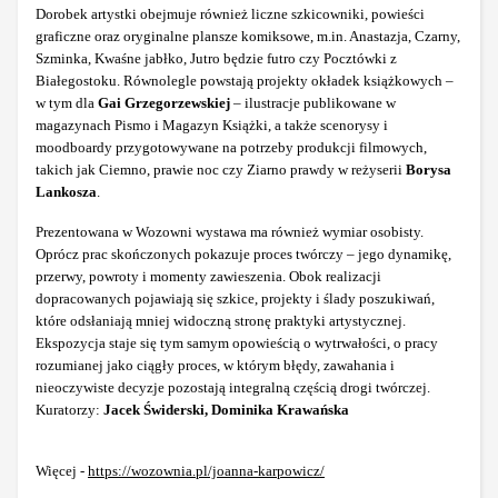
Dorobek artystki obejmuje również liczne szkicowniki, powieści
graficzne oraz oryginalne plansze komiksowe, m.in. Anastazja, Czarny,
Szminka,
Kwaśne jabłko, Jutro będzie futro czy Pocztówki z
Białegostoku. Równolegle powstają projekty okładek książkowych –
w tym dla
Gai Grzegorzewskiej
– ilustracje publikowane w
magazynach Pismo i Magazyn Książki, a także scenorysy i
moodboardy przygotowywane na potrzeby produkcji filmowych,
takich jak Ciemno, prawie noc czy Ziarno prawdy w reżyserii
Borysa
Lankosza
.
Prezentowana w Wozowni wystawa ma również wymiar osobisty.
Oprócz prac skończonych pokazuje proces twórczy – jego dynamikę,
przerwy, powroty i momenty zawieszenia. Obok realizacji
dopracowanych pojawiają się szkice, projekty i ślady poszukiwań,
które odsłaniają mniej widoczną stronę praktyki artystycznej.
Ekspozycja staje się tym samym opowieścią o wytrwałości, o pracy
rozumianej jako ciągły proces, w którym błędy, zawahania i
nieoczywiste decyzje pozostają integralną częścią drogi twórczej.
Kuratorzy:
Jacek Świderski, Dominika Krawańska
Więcej -
https://wozownia.pl/joanna-karpowicz/