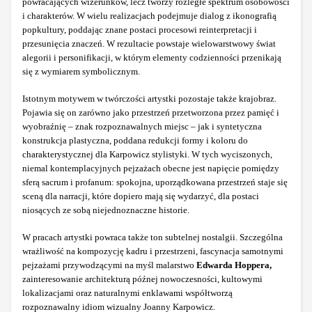
powracających wizerunków, lecz tworzy rozległe spektrum osobowości
i charakterów. W wielu realizacjach podejmuje dialog z ikonografią
popkultury, poddając znane postaci procesowi reinterpretacji i
przesunięcia znaczeń. W rezultacie powstaje wielowarstwowy świat
alegorii i personifikacji, w którym elementy codzienności przenikają
się z wymiarem symbolicznym.
Istotnym motywem w twórczości artystki pozostaje także krajobraz.
Pojawia się on zarówno jako przestrzeń przetworzona przez pamięć i
wyobraźnię – znak rozpoznawalnych miejsc – jak i syntetyczna
konstrukcja plastyczna, poddana redukcji formy i koloru do
charakterystycznej dla Karpowicz stylistyki. W tych wyciszonych,
niemal kontemplacyjnych pejzażach obecne jest napięcie pomiędzy
sferą sacrum i profanum: spokojna, uporządkowana przestrzeń staje się
sceną dla narracji, które dopiero mają się wydarzyć, dla postaci
niosących ze sobą niejednoznaczne historie.
W pracach artystki powraca także ton subtelnej nostalgii. Szczególna
wrażliwość na kompozycję kadru i przestrzeni, fascynacja samotnymi
pejzażami przywodzącymi na myśl malarstwo
Edwarda Hoppera,
zainteresowanie architekturą późnej nowoczesności, kultowymi
lokalizacjami oraz naturalnymi enklawami współtworzą
rozpoznawalny idiom wizualny Joanny Karpowicz.