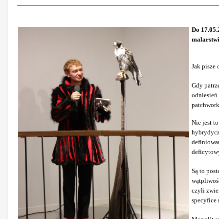
Do 17.05.
malarstwi
Jak pisze 
Gdy patrzę
odniesień 
patchworku
Nie jest t
hybrydycz
definiowan
deficytowy
Są to post
wątpliwoś
czyli zwi
specyfice 