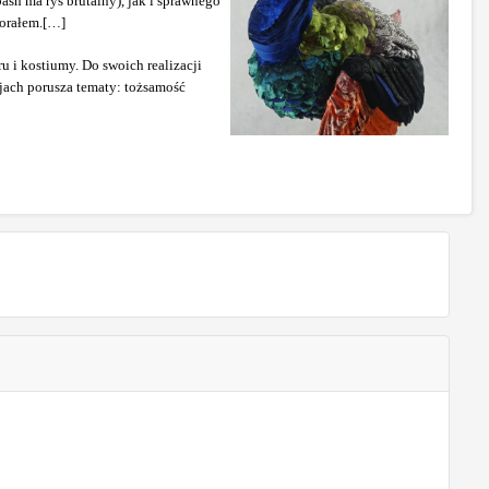
aśń ma rys brutalny), jak i sprawnego
morałem.[…]
u i kostiumy. Do swoich realizacji
cjach porusza tematy: tożsamość