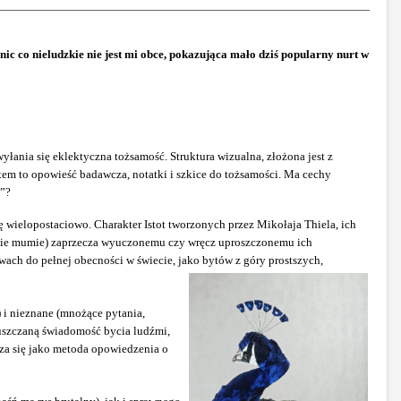
ic co nieludzkie nie jest mi obce, pokazująca mało dziś popularny nurt w
yłania się eklektyczna tożsamość. Struktura wizualna, złożona jest z
stem to opowieść badawcza, notatki i szkice do tożsamości. Ma cechy
ś”?
się wielopostaciowo. Charakter Istot tworzonych przez Mikołaja Thiela, ich
asie mumie) zaprzecza wyuczonemu czy wręcz uproszczonemu ich
wach do pełnej obecności w świecie, jako bytów z góry prostszych,
) i nieznane (mnożące pytania,
uszczaną świadomość bycia ludźmi,
za się jako metoda opowiedzenia o