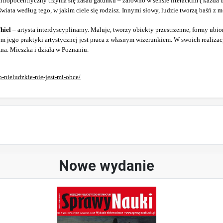
tropocentryczny trzyma się zasad gatunku – zarówno w sensie literackim ( każda b
świata według tego, w jakim ciele się rodzisz. Innymi słowy, ludzie tworzą baśń z 
hiel
– artysta interdyscyplinarny. Maluje, tworzy obiekty przestrzenne, formy ubior
m jego praktyki artystycznej jest praca z własnym wizerunkiem. W swoich realiza
zna. Mieszka i działa w Poznaniu.
-nieludzkie-nie-jest-mi-obce/
Nowe wydanie