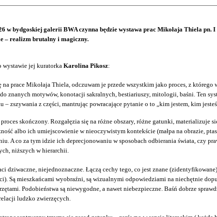
26 w bydgoskiej galerii BWA czynna będzie wystawa prac Mikołaja Thiela pn. I n
e – realizm brutalny i magiczny.
o wystawie jej kuratorka
Karolina Pikosz
:
 na prace Mikołaja Thiela, odczuwam je przede wszystkim jako proces, z którego w
do znanych motywów, konotacji sakralnych, bestiariuszy, mitologii, baśni. Ten sy
 – zszywania z części, mantrując powracające pytanie o to „kim jestem, kim jeste
o proces skończony. Rozgałęzia się na różne obszary, różne gatunki, materializuje 
ność albo ich umiejscowienie w nieoczywistym kontekście (małpa na obrazie, pt
iu. A co za tym idzie ich deprecjonowaniu w sposobach odbierania świata, czy pra
ch, niższych w hierarchii.
aci dziwaczne, niejednoznaczne. Łączą cechy tego, co jest znane (zidentyfikowane
ci). Są mieszkańcami wyobraźni, są wizualnymi odpowiedziami na niechętnie dop
erzętami. Podobieństwa są niewygodne, a nawet niebezpieczne. Baśń dobrze sprawd
relacji ludzko zwierzęcych.